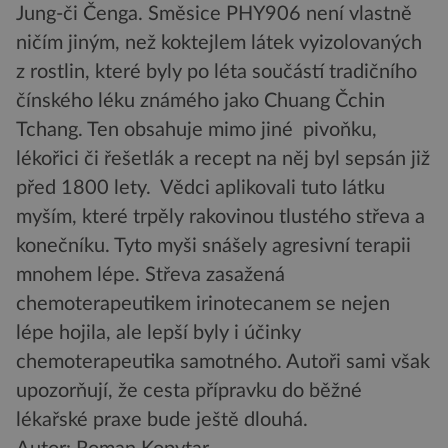
Jung-či Čenga. Směsice PHY906 není vlastně
ničím jiným, než koktejlem látek vyizolovaných
z rostlin, které byly po léta součástí tradičního
čínského léku známého jako Chuang Čchin
Tchang. Ten obsahuje mimo jiné pivoňku,
lékořici či řešetlák a recept na něj byl sepsán již
před 1800 lety. Vědci aplikovali tuto látku
myším, které trpěly rakovinou tlustého střeva a
konečníku. Tyto myši snášely agresivní terapii
mnohem lépe. Střeva zasažená
chemoterapeutikem irinotecanem se nejen
lépe hojila, ale lepší byly i účinky
chemoterapeutika samotného. Autoři sami však
upozorňují, že cesta přípravku do běžné
lékařské praxe bude ještě dlouhá.