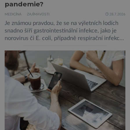
pandemie?
MEDICÍNA
ZAJÍMAVOSTI
28.7.2026
Je známou pravdou, že se na výletních lodích
snadno šíří gastrointestinální infekce, jako je
norovirus či E. coli, případně respirační infekce,
jak tomu bylo na počátku pandemie covidu.
Ovšem slyšet o prvním ohnisku hantaviru na
výletní lodi bylo znepokojivé i pro odborníky.
Zdá se, že nebezpečí bylo prozatím zažehnáno.
Máme se bát nové pandemie? Hantavirus […]