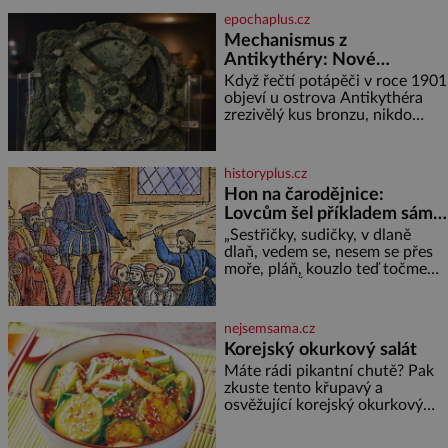
módu si příliš nepotrpí, se
epochaplus.cz
vůbec poprvé postavila před
Mechanismus z
objekti
Antikythéry: Nové
výzkumy odhalují další
Když řečtí potápěči v roce 1901
překvapení o starověkém
objeví u ostrova Antikythéra
zrezivělý kus bronzu, nikdo
počítači
netuší, že drží v rukou jeden z
nejúžasnějších vynálezů
starověku. Až moderní
historyplus.cz
rentgenové tomografy odhalí
Hon na čarodějnice:
desítky ozubených kol ukrytých
Lovcům šel příkladem sám
uvnitř. Mechanismus z
král
Antikythéry je dnes považován
„Sestřičky, sudičky, v dlaně
za nejstarší známý analogový
dlaň, vedem se, nesem se přes
počítač na světě. Přesto ani po
moře, pláň, kouzlo teď točme
více než sto letech výzkumu
kol a kol.“ Čarodějnice na scéně
deklamují a diváci v hledišti
napětím ani nedýchají. Píše se
nejsemsama.cz
rok 1606 a populární anglický
Korejský okurkový salát
dramatik William Shakespeare
Máte rádi pikantní chutě? Pak
uvádí svou Tragédii o
zkuste tento křupavý a
Macbethovi. Napsal ji pro krále
osvěžující korejský okurkový
Jakuba I., jenž v roce 1603
salát, který máte hotový jen za
vystřídal
pouhých 15 minut. Na 2 porce