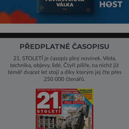
PŘEDPLATNÉ ČASOPISU
21. STOLETÍ je časopis plný novinek. Věda,
technika, objevy, lidé. Čtyři pilíře, na nichž již
téměř dvacet let stojí a díky kterým jej čte přes
250 000 čtenářů.