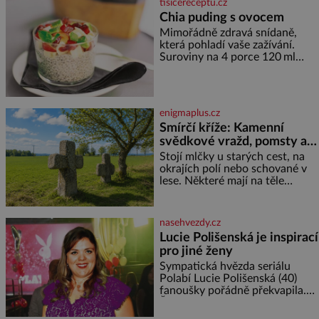
tisicereceptu.cz
Chia puding s ovocem
Mimořádně zdravá snídaně,
která pohladí vaše zažívání.
Suroviny na 4 porce 120 ml
kokosového mléka 30 g chia
semínek 1 lžíce medu Postup
Do misky či přímo do skleniček
nasypeme chia semí
enigmaplus.cz
Smírčí kříže: Kamenní
svědkové vražd, pomsty a
dávných vin
Stojí mlčky u starých cest, na
okrajích polí nebo schované v
lese. Některé mají na těle
vytesaný meč, jiné sekeru, v
dalším případě jde jen o prostý
kříž. Na první pohled vypadají
nasehvezdy.cz
jako zapomenuté nábo
Lucie Polišenská je inspirací
pro jiné ženy
Sympatická hvězda seriálu
Polabí Lucie Polišenská (40)
fanoušky pořádně překvapila.
Žena, která je známa svou
přirozeností a na okázalou