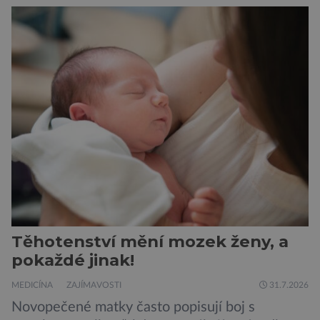
doporučení se nyní staly konzervované
sardinky, které si může dovolit opravdu každý
„Místo toho, aby poskytovaly izolované
mononutrienty, jsou rybí konzervy kompletní
potravinou,“ říká nutriční specialista Colin
Robertson a zdůrazňuje […]
Těhotenství mění mozek ženy, a
pokaždé jinak!
MEDICÍNA
ZAJÍMAVOSTI
31.7.2026
Novopečené matky často popisují boj s