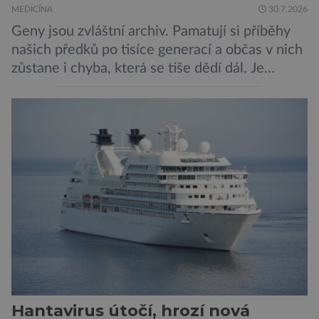
MEDICÍNA
30.7.2026
Geny jsou zvláštní archiv. Pamatují si příběhy
našich předků po tisíce generací a občas v nich
zůstane i chyba, která se tiše dědí dál. Je
nenápadná. Nepůsobí bolest ani únavu. Člověk
o ní nemusí vědět celý život. Přesto může
jednou rozhodnout o zdraví jeho dítěte. Právě
to je případ řady dědičných onemocnění,
například cystické fibrózy, […]
Hantavirus útočí, hrozí nová