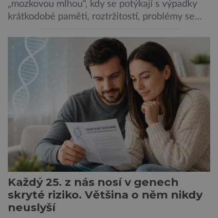
„mozkovou mlhou“, kdy se potýkají s výpadky
krátkodobé paměti, roztržitostí, problémy se
vyjádřit či neschopností udržet pozornost. Tyto
obtíže byly dlouhou dobu připisovány
nedostatku spánku a stresu při péči o
novorozence. Nyní se však ukazuje, že za tím
stojí změny v mozku vyvolané těhotenstvím!
Poporodní mozková mlha, v angličtině […]
Každý 25. z nás nosí v genech
skryté riziko. Většina o něm nikdy
neuslyší