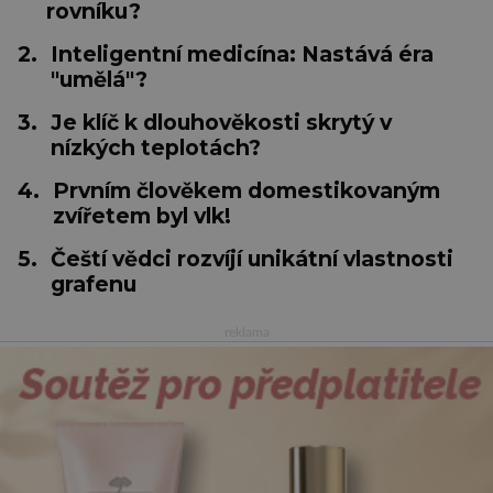
rovníku?
2.
Inteligentní medicína: Nastává éra
"umělá"?
3.
Je klíč k dlouhověkosti skrytý v
nízkých teplotách?
4.
Prvním člověkem domestikovaným
zvířetem byl vlk!
5.
Čeští vědci rozvíjí unikátní vlastnosti
grafenu
reklama