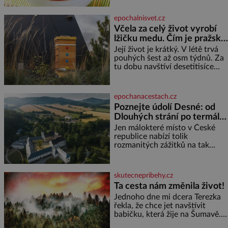
potřebujete: ✿ 1 salátovou
okurku ✿ 1 lžičku soli ✿ 1
epochalnisvet.cz
stroužek česneku ✿ 1 lžíci
Včela za celý život vyrobí
sójové omáčky ✿ 1 lžíci
lžičku medu. Čím je pražský
rýžového octa ✿ 1 lžičku
sezamového oleje ✿ 1 lžičku
med ze střech tak ceněný?
Její život je krátký. V létě trvá
chilli ✿ 1 lžičku cukru ✿ 1 jarní
pouhých šest až osm týdnů. Za
cibulku ✿ 1 lžíci sezamových
tu dobu navštíví desetitisíce
semínek
květů, nalétá stovky kilometrů a
vyrobí přibližně devět gramů
medu – zhruba jednu čajovou
epochanacestach.cz
lžičku. Sama o sobě se může
Poznejte údolí Desné: od
zdát bezvýznamná. Teprve když
Dlouhých strání po termální
se spojí s dalšími desítkami tisíc
prameny
příslušnic svého včelstva,
Jen málokteré místo v České
vznikne jeden z
republice nabízí tolik
nejdokonalejších organismů
rozmanitých zážitků na tak
malém území jako údolí řeky
Desné v srdci Jeseníků. Během
jediného dne můžete
skutecnepribehy.cz
nahlédnout do útrob jedné z
Ta cesta nám změnila život!
nejvýznamnějších vodních
Jednoho dne mi dcera Terezka
elektráren v Evropě, vydat se na
řekla, že chce jet navštívit
horské hřebeny, projet se na
babičku, která žije na Šumavě.
koloběžce a den zakončit
Zarazilo mě to. Nikoho
poznáváním památek ve