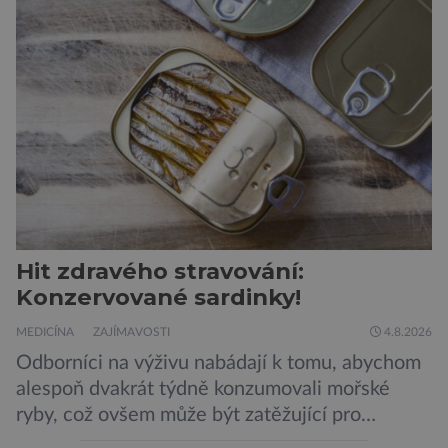
Hit zdravého stravování:
Konzervované sardinky!
MEDICÍNA
ZAJÍMAVOSTI
4.8.2026
Odborníci na výživu nabádají k tomu, abychom
alespoň dvakrát týdně konzumovali mořské
ryby, což ovšem může být zatěžující pro
peněženku. Dobrou zprávou je, že hvězdou