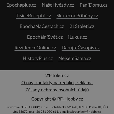
Epochaplus.cz
NašeHvězdy.cz
PaníDomu.cz
TisíceReceptů.cz
SkutečnéPříběhy.cz
EpochaNaCestach.cz
21Stoleti.cz
EpochálníSvět.cz
iLuxus.cz
RezidenceOnline.cz
DarujteČasopis.cz
HistoryPlus.cz
NejsemSama.cz
21stoleti.cz
O nás, kontakty na redakci, reklama
Zásady ochrany osobních údajů
Copyright ©
RF-Hobby.cz
Provozovatel: RF HOBBY, s. r. o., Bohdalecká 6/1420, 101 00 Praha 10, IČO:
26155672, tel.: 420 281 090 611, e-mail: sekretariat@rf-hobby.cz