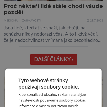
Proč někteří lidé stále chodí všude
pozdě!
MEDICÍNA
ZAJÍMAVOSTI
28.7.2026
Jsou lidé, kteří ať se snaží, jak chtějí, na
schůzku nikdy nedorazí včas. A to i když vědí,
že je nedochvilnost vnímána jako bezohlednost
či projev nedostatečné úcty k protistraně.
Nejnovější průzkumy ukazují, že za to lidé, kteří
chodí chronicky pozdě, možná úplně nemohou.
DALŠÍ ČLÁNKY ›
Jaké jsou nejčastější příčiny nedochvilnosti? A
dá se s ní bojovat? […]
reklama
Tyto webové stránky
používají soubory cookie.
K personalizaci obsahu, reklam a analýze
návštěvnosti používáme soubory cookie.
Informace o vašem používání našich