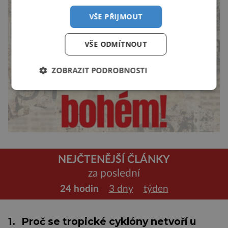
VŠE PŘIJMOUT
VŠE ODMÍTNOUT
ZOBRAZIT PODROBNOSTI
NEJČTENĚJŠÍ ČLÁNKY
za poslední
24 hodin
3 dny
týden
1.
Proč se tropické cyklóny netvoří u