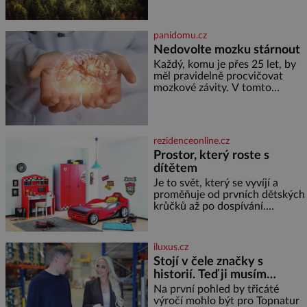
takového jsme v naší rodině
Velkých Losinách nebo v
neměli. Naše pětiletá dcera
termálním
Terezka měla vždycky divokou
panidomu.cz
fantazii. Už odmalička milovala
Nedovolte mozku stárnout
svět pohádek. Každou chvilku
mi říkala, že se jí zdálo o
Každý, komu je přes 25 let, by
jednorožcích, krásných
měl pravidelně procvičovat
princeznách, statečných
mozkové závity. V tomto
rytířích a létajících dracích.
období se totiž začíná
zhoršovat paměť. Možná máte
problém vzpomenout si na
jméno kolegy z práce. Nebo
rezidenceonline.cz
marně v paměti lovíte název
Prostor, který roste s
knížky, kterou jste nedávno
dítětem
přečetli. Je to opravdu tak, s
věkem jako kdyby se paměť
Je to svět, který se vyvíjí a
rozhodla stávkovat. Cvičte
proměňuje od prvních dětských
krůčků až po dospívání.
Správně navržený pokoj
podporuje bezpečí, kreativitu,
soustředění i odpočinek a
iluxus.cz
reaguje na každou etapu života
Stojí v čele značky s
a specifické potřeby dítěte. Pro
historií. Teď ji musím
nejmenší je klíčová
připravit na dalších třicet
jednoduchost, měkkost a
Na první pohled by třicáté
bezpečí, proto by pokoj
let
výročí mohlo být pro Topnatur