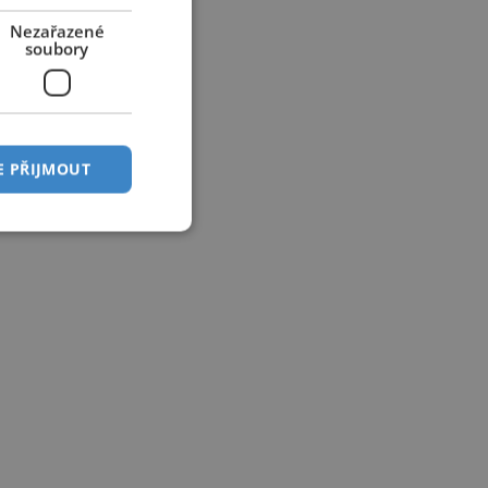
Nezařazené
soubory
E PŘIJMOUT