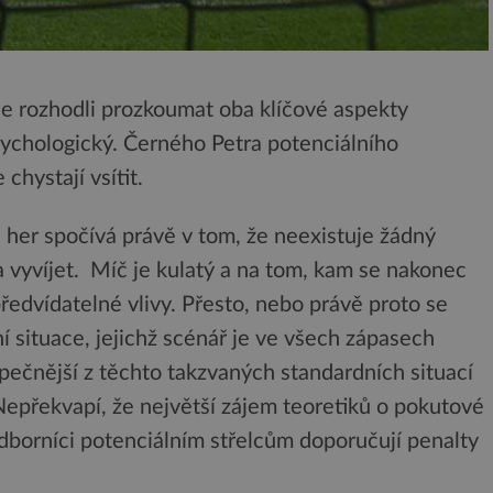
 se rozhodli prozkoumat oba klíčové aspekty
ychologický. Černého Petra potenciálního
chystají vsítit.
h her spočívá právě v tom, že neexistuje žádný
 vyvíjet. Míč je kulatý a na tom, kam se nakonec
ředvídatelné vlivy. Přesto, nebo právě proto se
í situace, jejichž scénář je ve všech zápasech
ečnější z těchto takzvaných standardních situací
Nepřekvapí, že největší zájem teoretiků o pokutové
 Odborníci potenciálním střelcům doporučují penalty