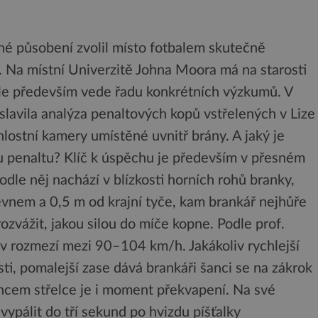
né působení zvolil místo fotbalem skutečně
. Na místní Univerzitě Johna Moora má na starosti
 ale především vede řadu konkrétních výzkumů. V
lavila analýza penaltových kopů vstřelených v Lize
hlostní kamery umístěné uvnitř brány. A jaký je
u penaltu? Klíč k úspěchu je především v přesném
odle něj nachází v blízkosti horních rohů branky,
evnem a 0,5 m od krajní tyče, kam brankář nejhůře
ozvážit, jakou silou do míče kopne. Podle prof.
t v rozmezí mezi 90–104 km/h. Jakákoliv rychlejší
osti, pomalejší zase dává brankáři šanci se na zákrok
encem střelce je i moment překvapení. Na své
vypálit do tří sekund po hvizdu píšťalky