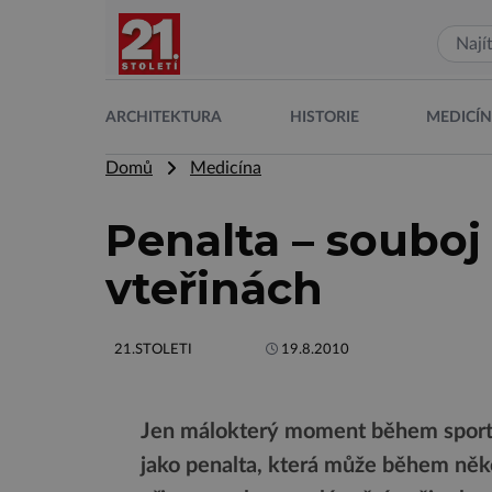
ARCHITEKTURA
HISTORIE
MEDICÍ
Domů
Medicína
Penalta – souboj 
vteřinách
21.STOLETI
19.8.2010
Jen málokterý moment během sportov
jako penalta, která může během něko