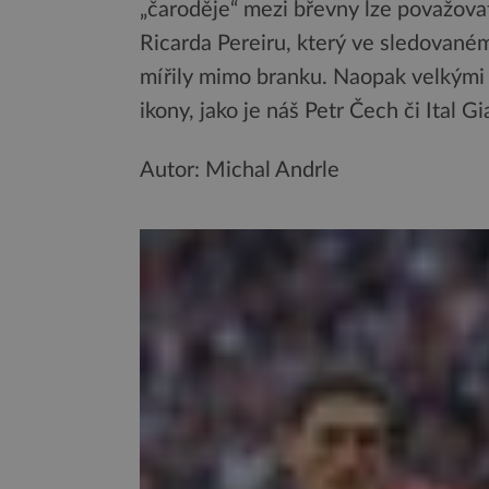
„čaroděje“ mezi břevny lze považova
Ricarda Pereiru, který ve sledovaném 
mířily mimo branku. Naopak velkými š
ikony, jako je náš Petr Čech či Ital Gi
Autor: Michal Andrle