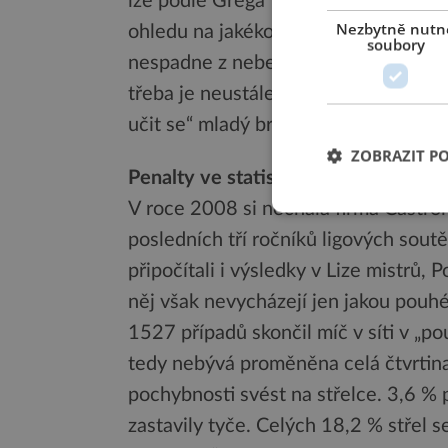
lze podle Grega Wooda udělit zase stř
Nezbytně nutn
ohledu na jakékoliv pohyby brankáře.
soubory
nespadne z nebe. Aby hráče ve streso
třeba je neustále trénovat,“ přidává n
učit se“ mladý britský psycholog.
ZOBRAZIT P
Penalty ve statistikách
V roce 2008 si nechala firma Castr
posledních tří ročníků ligových soutě
připočítali i výsledky v Lize mistrů
něj však nevycházejí jen jakou pouh
1527 případů skončil míč v síti v „
tedy nebývá proměněna celá čtvrtina
pochybnosti svést na střelce. 3,6 % 
zastavily tyče. Celých 18,2 % střel s