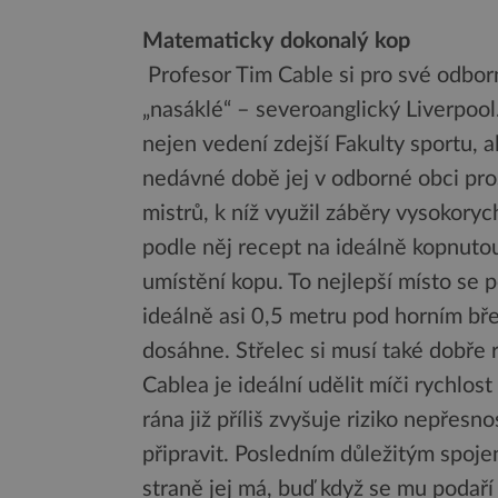
Matematicky dokonalý kop
Profesor Tim Cable si pro své odbor
„nasáklé“ – severoanglický Liverpool
nejen vedení zdejší Fakulty sportu,
nedávné době jej v odborné obci pros
mistrů, k níž využil záběry vysokoryc
podle něj recept na ideálně kopnuto
umístění kopu. To nejlepší místo se p
ideálně asi 0,5 metru pod horním bř
dosáhne. Střelec si musí také dobře r
Cablea je ideální udělit míči rychlos
rána již příliš zvyšuje riziko nepřesn
připravit. Posledním důležitým spoj
straně jej má, buď když se mu podaří 