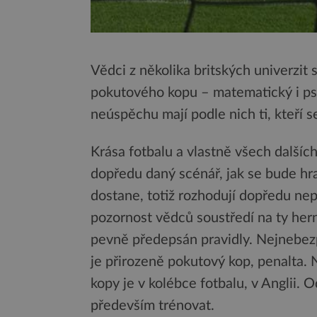
Vědci z několika britských univerzit
pokutového kopu – matematický i ps
neúspěchu mají podle nich ti, kteří se 
Krása fotbalu a vlastně všech dalšíc
dopředu daný scénář, jak se bude hra
dostane, totiž rozhodují dopředu nep
pozornost vědců soustředí na ty hern
pevně předepsán pravidly. Nejnebezp
je přirozeně pokutový kop, penalta. 
kopy je v kolébce fotbalu, v Anglii.
především trénovat.