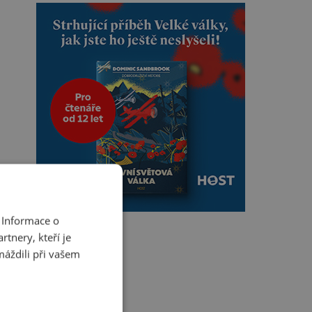
 Informace o
tnery, kteří je
máždili při vašem