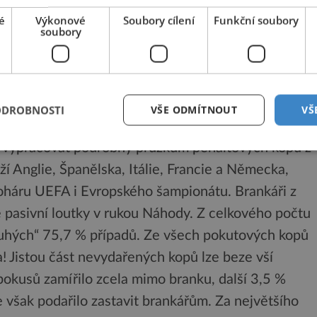
elcům zní: Vyber si místo a vystřelil do něj bez
é
Výkonové
Soubory cílení
Funkční soubory
 „Je však jasné, že schopnost přesné střelby
soubory
vých situacích jejich schopnosti nezradily, je
akonec vlastní verzi Leninova hesla „čit se, učit se,
ODROBNOSTI
VŠE ODMÍTNOUT
VŠ
ol vypracovat podrobný průzkum penaltových kopů z
ží Anglie, Španělska, Itálie, Francie a Německa,
, Poháru UEFA i Evropského šampionátu. Brankáři z
é pasivní loutky v rukou Náhody. Z celkového počtu
pouhých“ 75,7 % případů. Ze všech pokutových kopů
! Jistou část nevydařených kopů lze beze vší
pokusů zamířilo zcela mimo branku, další 3,5 %
e však podařilo zastavit brankářům. Za největšího