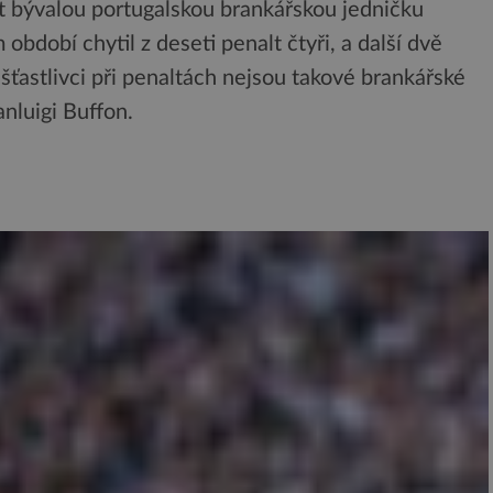
t bývalou portugalskou brankářskou jedničku
období chytil z deseti penalt čtyři, a další dvě
ťastlivci při penaltách nejsou takové brankářské
anluigi Buffon.