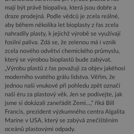
mají být právě biopaliva, která jsou dobře a
draze prodejná. Podle vědců je zcela reálné,
aby během několika let bioplasty z řas zcela
nahradily plasty, k jejichž výrobě se využívají
fosilní paliva. Zdá se, že zelenou má i vznik
zcela nového odvětví chemického průmyslu,
který se výrobou bioplastů bude zabývat.
„Výrobu plastů z řas považuji za objev jakéhosi
moderního svatého grálu lidstva. Věřím, že
jednou naši vnukové při pohledu zpět označí
naši éru za plastový věk. Jen se podívejte, jak
jsme si dokázali zaneřádit Zemi…,“ říká Bill
Francis, prezident výzkumného centra Algalita
Marine v USA, který se zabývá znečištěním
oceánů plastovými odpady.