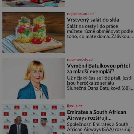
člověk pamatuje z rodinných
Správně navržený pokoj
vyprávění, už dávno
podporuje bezpečí, kreativitu,
soustředění i odpočinek a
nejsemsama.cz
reaguje na každou etapu života
Vrstvený salát do skla
a specifické potřeby dítěte. Pro
Salát na cesty i do práce
nejmenší je klíčová
můžete různě obměňovat podle
jednoduchost, měkkost a
toho, co máte doma. Zálivkou
bezpečí, proto by pokoj
ho zalijte až těsně před
miminka měl působit především
podáváním, aby zeleninu
klidně a útulně. Předškolní věk
nerozmočila. Na 2 porce
je
potřebujete: ✿ 1/4 ledového
nasehvezdy.cz
nebo jiného salátu (římský salát,
Vyměnil Batulkovou přítel
polníček…) ✿ 1 malá konzerva
za mladší exemplář?
kukuřice ✿ ½ okurky ✿ 2
rajčata Zálivka: ✿ 4 lžíce
Už nějaký čas se lidé ptali, jestli
olivového oleje ✿ 1 lžíci
jsou herečka ze seriálu
citronové šťávy ✿ ½ stroužku
Slunečná Dana Batulková (68) a
její partner, režisér Ondřej Zajíc
(56), ještě vůbec spolu. Herečka
od sebe přítele od samého
iluxus.cz
začátku odhán
Emirates a South African
Airways rozšiřují
partnerství. Cestujícím
Společnosti Emirates a South
nově zpřístupní dalších
African Airways (SAA) rozšiřují