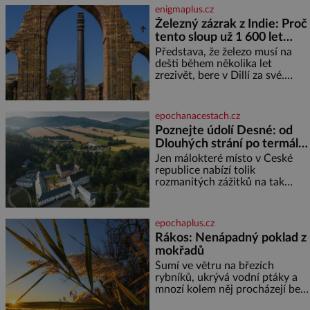
sladkých. Sůl je zdravá Ale v
enigmaplus.cz
ani ne třetinovém množství, než
Železný zázrak z Indie: Proč
je pro většinu populace běžné.
tento sloup už 1 600 let
Její základní složky– sodík a
chlór – jsou zásadní pro
nezná rez?
Představa, že železo musí na
správné hospodaření
dešti během několika let
zrezivět, bere v Dillí za své.
Uprostřed komplexu Qutb stojí
více než sedm metrů vysoký
železný sloup, který už přibližně
epochanacestach.cz
1 600 let odolává počasí
Poznejte údolí Desné: od
Dlouhých strání po termální
prameny
Jen málokteré místo v České
republice nabízí tolik
rozmanitých zážitků na tak
malém území jako údolí řeky
Desné v srdci Jeseníků. Během
jediného dne můžete
epochaplus.cz
nahlédnout do útrob jedné z
Rákos: Nenápadný poklad z
nejvýznamnějších vodních
mokřadů
elektráren v Evropě, vydat se na
horské hřebeny, projet se na
Šumí ve větru na březích
koloběžce a den zakončit
rybníků, ukrývá vodní ptáky a
poznáváním památek ve
mnozí kolem něj procházejí bez
Velkých Losinách nebo v
povšimnutí. Přesto právě rákos