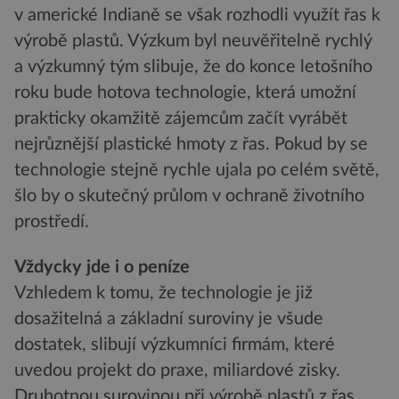
v americké Indianě se však rozhodli využít řas k
výrobě plastů. Výzkum byl neuvěřitelně rychlý
a výzkumný tým slibuje, že do konce letošního
roku bude hotova technologie, která umožní
prakticky okamžitě zájemcům začít vyrábět
nejrůznější plastické hmoty z řas. Pokud by se
technologie stejně rychle ujala po celém světě,
šlo by o skutečný průlom v ochraně životního
prostředí.
Vždycky jde i o peníze
Vzhledem k tomu, že technologie je již
dosažitelná a základní suroviny je všude
dostatek, slibují výzkumníci firmám, které
uvedou projekt do praxe, miliardové zisky.
Druhotnou surovinou při výrobě plastů z řas