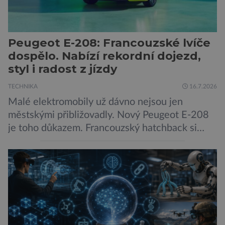
Peugeot E-208: Francouzské lvíče
dospělo. Nabízí rekordní dojezd,
styl i radost z jízdy
TECHNIKA
16.7.2026
Malé elektromobily už dávno nejsou jen
městskými přibližovadly. Nový Peugeot E-208
je toho důkazem. Francouzský hatchback si
zachoval svůj atraktivní design, přidal delší
dojezd a modernější technologie, ale hlavně
ukazuje, že i kompaktní elektromobil může být
autem, se kterým bez obav vyrazíte za hranice
města Peugeot se u modelu 208 trefil do
černého už […]