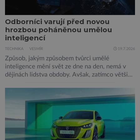
Odborníci varují před novou
hrozbou poháněnou umělou
inteligencí
TECHNIKA
VESMÍR
19.7.2026
Způsob, jakým způsobem tvůrci umělé
inteligence mění svět ze dne na den, nemá v
dějinách lidstva obdoby. Avšak, zatímco většina
pozornosti se soustředí na chatboty,
generování obrázků nebo automatizaci práce,
bezpečnostní experti upozorňují na mnohem
méně nápadné riziko. Podle některých
odborníků by už během příštích dvou let mohly
pokročilé systémy AI výrazně usnadnit
kybernetické útoky […]