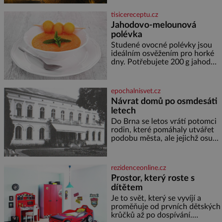
termálním
pomáhal stavět domy, vyrábět
lodě, zapisovat první texty a
tisicereceptu.cz
inspiroval řadu pověstí. Tato
Jahodovo-melounová
skromná, ale užitečná rostlina
polévka
provází člověka už tisíce let.
Většina lidí vnímá rákos jen jako
Studené ovocné polévky jsou
obyčejnou kulisu letního
ideálním osvěžením pro horké
koupání. Stačí se však podívat
dny. Potřebujete 200 g jahod
600 g žlutého melounu 100 ml
sladkého dezertního vína 50 g
cukru krystal 1 lžíci medu 200 g
epochalnisvet.cz
zakysané sm
Návrat domů po osmdesáti
letech
Do Brna se letos vrátí potomci
rodin, které pomáhaly utvářet
podobu města, ale jejichž osudy
dramaticky přerušila druhá
světová válka. Příběhy rodů
Placzek, Löw-Beer, Fuhrmann,
rezidenceonline.cz
Kohn a Stiassni se stanou
Prostor, který roste s
jednou z hlavních
dítětem
dramaturgických linií festivalu
židovské kultury ŠTETL FEST
Je to svět, který se vyvíjí a
2026. Některé návraty nejsou
proměňuje od prvních dětských
jednoduché. Místa, která si
krůčků až po dospívání.