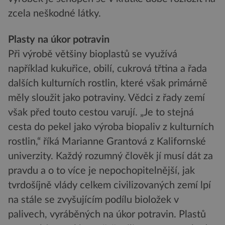
zcela neškodné látky.
Plasty na úkor potravin
Při výrobě většiny bioplastů se využívá
například kukuřice, obilí, cukrová třtina a řada
dalších kulturních rostlin, které však primárně
měly sloužit jako potraviny. Vědci z řady zemí
však před touto cestou varují. „Je to stejná
cesta do pekel jako výroba biopaliv z kulturních
rostlin,“ říká Marianne Grantová z Kalifornské
univerzity. Každý rozumný člověk jí musí dát za
pravdu a o to více je nepochopitelnější, jak
tvrdošíjně vlády celkem civilizovaných zemí lpí
na stále se zvyšujícím podílu bioložek v
palivech, vyráběných na úkor potravin. Plastů