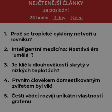
NEJČTENĚJŠÍ ČLÁNKY
za poslední
24 hodin
3 dny
týden
1.
Proč se tropické cyklóny netvoří u
rovníku?
2.
Inteligentní medicína: Nastává éra
"umělá"?
3.
Je klíč k dlouhověkosti skrytý v
nízkých teplotách?
4.
Prvním člověkem domestikovaným
zvířetem byl vlk!
5.
Čeští vědci rozvíjí unikátní vlastnosti
grafenu