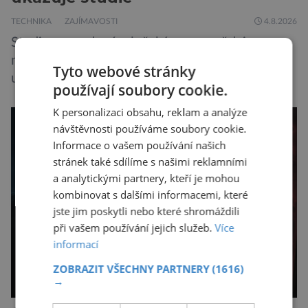
TECHNIKA
ZAJÍMAVOSTI
4.8.2026
Studie provedená v loňském roce vědci z
německé Univerzity v Duisburgu-Essenu
Tyto webové stránky
ukázala, že nadměrné trávení času online je
používají soubory cookie.
spojeno s vyšší úrovní stresu, horší náladou a
K personalizaci obsahu, reklam a analýze
vede k zanedbávání dalších aktivit. Zúčastnilo
návštěvnosti používáme soubory cookie.
se jí 900 dospělých Němců, kteří uvedli, že se v
Informace o vašem používání našich
posledním roce alespoň jednou zapojili do hraní
stránek také sdílíme s našimi reklamními
her, sledování pornografie, sledování sociálních
a analytickými partnery, kteří je mohou
sítí […]
kombinovat s dalšími informacemi, které
jste jim poskytli nebo které shromáždili
při vašem používání jejich služeb.
Více
informací
ZOBRAZIT VŠECHNY PARTNERY
(1616)
→