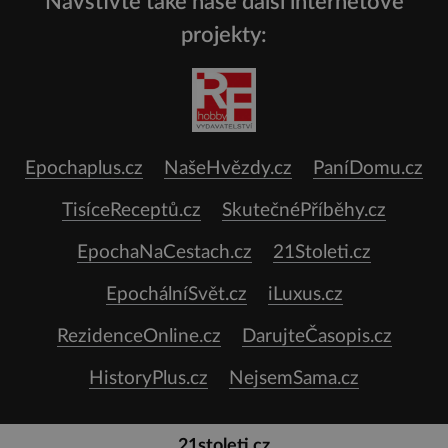
Navštivte také naše další internetové
projekty:
Epochaplus.cz
NašeHvězdy.cz
PaníDomu.cz
TisíceReceptů.cz
SkutečnéPříběhy.cz
EpochaNaCestach.cz
21Stoleti.cz
EpochálníSvět.cz
iLuxus.cz
RezidenceOnline.cz
DarujteČasopis.cz
HistoryPlus.cz
NejsemSama.cz
21stoleti.cz