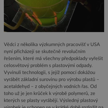
Vědci z několika výzkumných pracovišť v USA
nyní přicházejí se skutečně revolučním
řešením, které má všechny předpoklady vyřešit
celosvětový problém s plastovými odpady.
Vyvinuli technologii, s jejíž pomocí dokážou
vyrábět základní surovinu pro výrobu plastů –
acetaldehyd – z obyčejných vodních řas. Od
toho už je jen krůček k výrobě polymerů, ze
kterých se plasty vyrábějí. Výsledný plastový
výrobek je schopen se v krátké době rozložit na