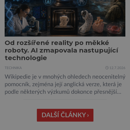
Od rozšířené reality po měkké
roboty. AI zmapovala nastupující
technologie
TECHNIKA
12.7.2026
Wikipedie je v mnohých ohledech neocenitelný
pomocník, zejména její anglická verze, která je
podle některých výzkumů dokonce přesnější
než slavná Encyclopedia Britannica. Nyní se
internetová studna znalostí proměnila v
křišťálovou kouli, ze které umělá inteligence
DALŠÍ ČLÁNKY ›
věštila, které technologie v dohledné
budoucnosti nejvíce zasáhnou naši společnost.