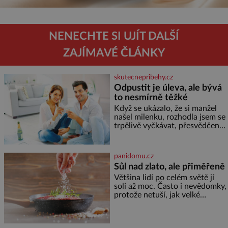
NENECHTE SI UJÍT DALŠÍ
ZAJÍMAVÉ ČLÁNKY
skutecnepribehy.cz
Odpustit je úleva, ale bývá
to nesmírně těžké
Když se ukázalo, že si manžel
našel milenku, rozhodla jsem se
trpělivě vyčkávat, přesvědčena,
že se dříve či později vrátí k
rodině. Možná je to jedna z
nejtěžších věcí na světě. Ale
panidomu.cz
každý, kdo s tím má nějaké
Sůl nad zlato, ale přiměřeně
zkušenosti, se zapřísahá, že
Většina lidí po celém světě jí
pokud odpustíte, znatelně se
soli až moc. Často i nevědomky,
vám uleví. Když se ke mně
protože netuší, jak velké
doneslo, že si manžel pořídil
množství se jí skrývá v
milenku,
průmyslově vyráběných
potravinách, dokonce i těch