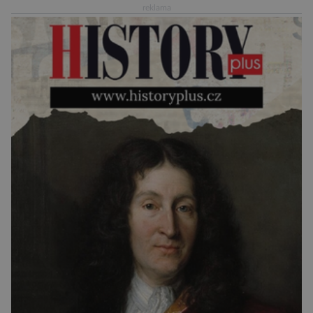
reklama
Za vším stojí australští výzkumníci, kteří pomocí
umělé inteligence a […]