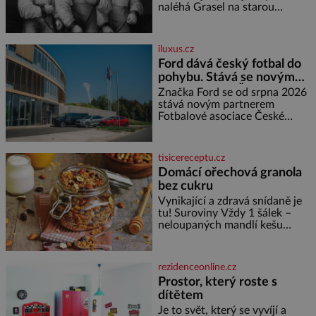
příběh je
naléhá Grasel na starou
švadlenku. Když mu to
neprozradí – ostatně ani
nemůže, protože žádné nemá,
iluxus.cz
spokojí se lupič s několika
Ford dává český fotbal do
měďáky a štůčky látky. Zraněná
pohybu. Stává se novým
žena pár dní nato umírá. Je to
partnerem FAČR
muž nebývale krutý. Jeho činy
Značka Ford se od srpna 2026
budí hrůzu ještě dlouho po jeho
stává novým partnerem
smrti
Fotbalové asociace České
republiky. V rámci tříleté
spolupráce zajistí mobilitu
asociace, reprezentačních týmů
tisicereceptu.cz
i českého fotbalu v regionech.
Domácí ořechová granola
Partner
bez cukru
Vynikající a zdravá snídaně je
tu! Suroviny Vždy 1 šálek –
neloupaných mandlí kešu
ořechů vlašských ořechů
slunečnicových semínek
semínek dýně rozinek 3 šálky
rezidenceonline.cz
ovesných vloček 1 lžíce mlet
Prostor, který roste s
dítětem
Je to svět, který se vyvíjí a