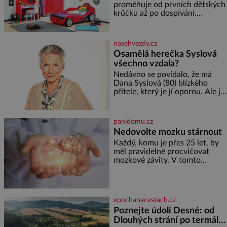
proměňuje od prvních dětských
krůčků až po dospívání.
Správně navržený pokoj
podporuje bezpečí, kreativitu,
soustředění i odpočinek a
nasehvezdy.cz
reaguje na každou etapu života
Osamělá herečka Syslová
a specifické potřeby dítěte. Pro
všechno vzdala?
nejmenší je klíčová
jednoduchost, měkkost a
Nedávno se povídalo, že má
bezpečí, proto by pokoj
Dana Syslová (80) blízkého
miminka měl působit především
přítele, který je jí oporou. Ale je
klidně a útulně. Předškolní věk
to ještě vůbec pravda? V
je
posledních dnech čím dál
častěji mluví o svém odchodu.
panidomu.cz
Dohnala ji snad samota? Půs
Nedovolte mozku stárnout
Každý, komu je přes 25 let, by
měl pravidelně procvičovat
mozkové závity. V tomto
období se totiž začíná
zhoršovat paměť. Možná máte
problém vzpomenout si na
jméno kolegy z práce. Nebo
epochanacestach.cz
marně v paměti lovíte název
Poznejte údolí Desné: od
knížky, kterou jste nedávno
Dlouhých strání po termální
přečetli. Je to opravdu tak, s