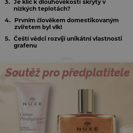
3.
Je klíč k dlouhověkosti skrytý v
nízkých teplotách?
4.
Prvním člověkem domestikovaným
zvířetem byl vlk!
5.
Čeští vědci rozvíjí unikátní vlastnosti
grafenu
reklama