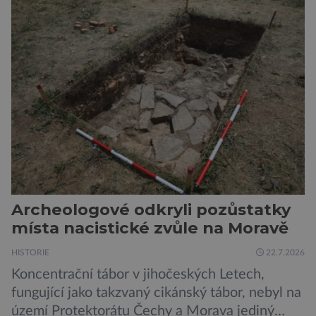
slabší a dlouhodobé záření poškozuje DNA.
Přesto není stále zcela jasné, nakolik se mutace
vzniklé ozářením přenášejí na potomstvo. Před
pěti lety, těsně před 35. výročím výbuchu
Černobylské jaderné elektrárny, […]
Archeologové odkryli pozůstatky
místa nacistické zvůle na Moravě
HISTORIE
22.7.2026
Koncentrační tábor v jihočeských Letech,
fungující jako takzvaný cikánský tábor, nebyl na
území Protektorátu Čechy a Morava jediný