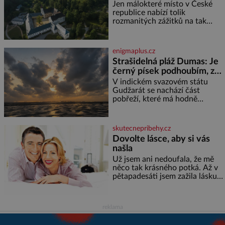
věkem jako kdyby se paměť
prameny
Jen málokteré místo v České
rozhodla stávkovat. Cvičte
republice nabízí tolik
rozmanitých zážitků na tak
malém území jako údolí řeky
Desné v srdci Jeseníků. Během
jediného dne můžete
enigmaplus.cz
nahlédnout do útrob jedné z
Strašidelná pláž Dumas: Je
nejvýznamnějších vodních
černý písek podhoubím, ze
elektráren v Evropě, vydat se na
kterého roste zlo?
horské hřebeny, projet se na
V indickém svazovém státu
koloběžce a den zakončit
Gudžarát se nachází část
poznáváním památek ve
pobřeží, které má hodně
Velkých Losinách nebo v
temnou pověst. Jistě k tomu
termálním
přispívá i černý písek této pláže.
Proč má pláž takové netypické
skutecnepribehy.cz
zbarvení? Nakolik jsou pravd
Dovolte lásce, aby si vás
našla
Už jsem ani nedoufala, že mě
něco tak krásného potká. Až v
pětapadesáti jsem zažila lásku
na první pohled. Poprvé jsem se
vdávala, když mi bylo dvacet.
Oba jsme byli mladí a byl to tak
reklama
říkajíc sňatek z rozumu. Rodiče
nás dali dohromady, Toník byl