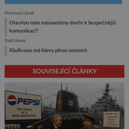
Předchozí článek
Otevřou nám nanoantény dveře k bezpečnější
komunikaci?
Další článek
Kladivoun má hlavu plnou senzorů
SOUVISEJÍCÍ ČLÁNKY