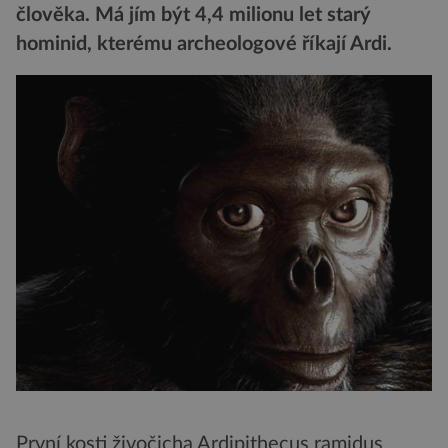
člověka. Má jím být 4,4 milionu let starý
hominid, kterému archeologové říkají Ardi.
První kosti živočicha Ardipithecus ramidus