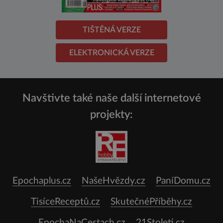
TIŠTĚNÁ VERZE
ELEKTRONICKÁ VERZE
Navštivte také naše další internetové
projekty:
Epochaplus.cz
NašeHvězdy.cz
PaníDomu.cz
TisíceReceptů.cz
SkutečnéPříběhy.cz
EpochaNaCestach.cz
21Stoleti.cz