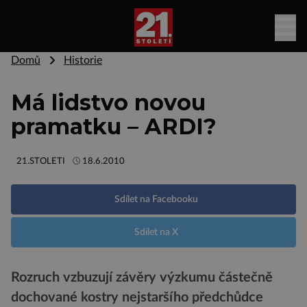
Domů
Historie
Má lidstvo novou
pramatku – ARDI?
21.STOLETI
18.6.2010
Sdílet na Facebooku
Sdílet na X
Rozruch vzbuzují závěry výzkumu částečně
dochované kostry nejstaršího předchůdce