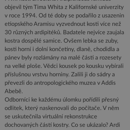
objevil tým Tima Whita z Kalifornské univerzity
v roce 1994. Od té doby se podařilo z usazenin
etiopského Aramisu vyzvednout kosti více než
30 různých ardipitéků. Badatele nejvíce zaujala
kostra dospělé samice. Ovšem lebka se zuby,
kosti horní i dolní končetiny, dlaně, chodidla a
pánev byly rozlámány na malé části a rozesety
na velké ploše. Vědci kousek po kousku vybírali
příslušnou vrstvu horniny. Zalili ji do sádry a
převezli do antropologického muzea v Addis
Abebě.
Odborníci ke každému úlomku pořídili přesný
odlitek, který naskenovali do počítače. V něm
se uskutečnila virtuální rekonstrukce
dochovaných částí kostry. Co se ukázalo? Ardi