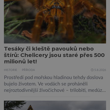
admirálem flotily, jež čítá sedmnáct […]
Tesáky či kleště pavouků nebo
štírů: Chelicery jsou staré přes 500
milionů let!
HISTORIE
PŘÍRODA
5.8.2026
Prostředí pod mořskou hladinou tehdy doslova
bujelo životem. Ve vodách se proháněli
nejroztodivnější živočichové – trilobiti, medúzy
či hlavonožci. V dávném kambriu žil také
prazvláštní stonožce podobný tvor, který měl
zárodky zbraní typických pro dnešní pavouky.