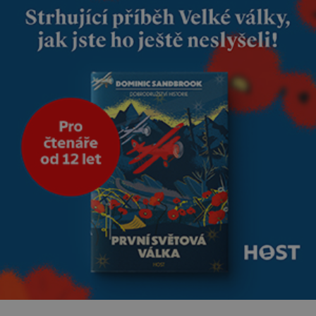
dobře zaopatřený mladý muž.
Manželství nám oběma moc
nesvědčilo, brzy jsme zjistili, že