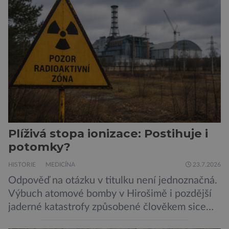
Pavouci, štíři či klíšťata jsou členovci patřící do
skupiny klepítkatců. Vyznačují se takzvanými
chelicerami, které u nich představují právě […]
Plíživá stopa ionizace: Postihuje i
potomky?
HISTORIE
MEDICÍNA
23.7.2026
Odpověď na otázku v titulku není jednoznačná.
Výbuch atomové bomby v Hirošimě i pozdější
jaderné katastrofy způsobené člověkem sice
ukázaly, že silné dávky ionizace zabíjejí a že