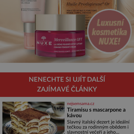
NENECHTE SI UJÍT DALŠÍ
ZAJÍMAVÉ ČLÁNKY
nejsemsama.cz
Tiramisu s mascarpone a
kávou
Slavný italský dezert je ideální
tečkou za rodinným obědem i
slavnostní večeří a jeho