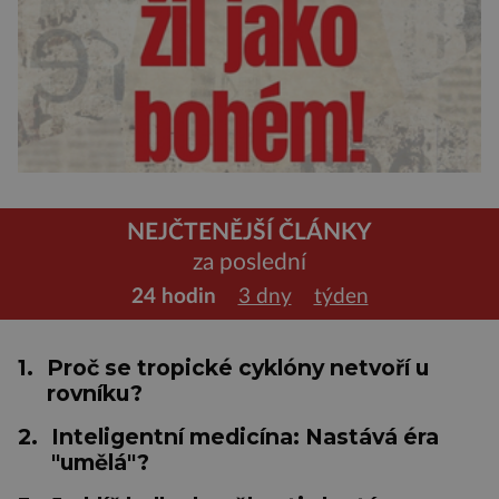
NEJČTENĚJŠÍ ČLÁNKY
za poslední
24 hodin
3 dny
týden
1.
Proč se tropické cyklóny netvoří u
rovníku?
2.
Inteligentní medicína: Nastává éra
"umělá"?