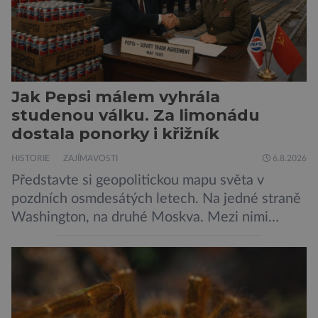
Jak Pepsi málem vyhrála
studenou válku. Za limonádu
dostala ponorky i křižník
HISTORIE
ZAJÍMAVOSTI
6.8.2026
Představte si geopolitickou mapu světa v
pozdních osmdesátých letech. Na jedné straně
Washington, na druhé Moskva. Mezi nimi
jaderný arzenál schopný zničit planetu
padesátkrát dokola, železná opona a miliony
vojáků v permanentní pohotovosti. A pak je tu
Donald Kendall, generální ředitel společnosti
PepsiCo, který se v květnu roku 1989 stává