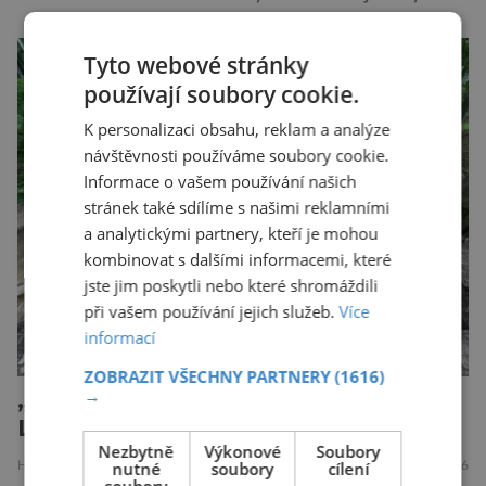
takový. Další se nacházel na Moravě, konkrétně
v Hodoníně u Kunštátu. Jeho pozůstatky byly
Tyto webové stránky
nedávno odkrývány archeology. Někteří z asi
používají soubory cookie.
1400 Romů a Sintů, kteří byli v táboře
K personalizaci obsahu, reklam a analýze
internováni, v něm vydechli naposledy. Jiné
návštěvnosti používáme soubory cookie.
čekal transport do […]
Informace o vašem používání našich
stránek také sdílíme s našimi reklamními
a analytickými partnery, kteří je mohou
kombinovat s dalšími informacemi, které
jste jim poskytli nebo které shromáždili
při vašem používání jejich služeb.
Více
informací
ZOBRAZIT VŠECHNY PARTNERY
(1616)
„Magnet“ pravěkého pohřebiště!
→
Lidé se k němu vraceli tisíce let
Nezbytně
Výkonové
Soubory
nutné
soubory
cílení
HISTORIE
13.7.2026
soubory