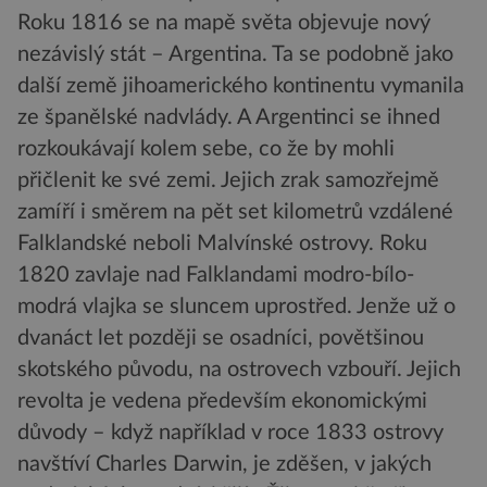
Roku 1816 se na mapě světa objevuje nový
nezávislý stát – Argentina. Ta se podobně jako
další země jihoamerického kontinentu vymanila
ze španělské nadvlády. A Argentinci se ihned
rozkoukávají kolem sebe, co že by mohli
přičlenit ke své zemi. Jejich zrak samozřejmě
zamíří i směrem na pět set kilometrů vzdálené
Falklandské neboli Malvínské ostrovy. Roku
1820 zavlaje nad Falklandami modro-bílo-
modrá vlajka se sluncem uprostřed. Jenže už o
dvanáct let později se osadníci, povětšinou
skotského původu, na ostrovech vzbouří. Jejich
revolta je vedena především ekonomickými
důvody – když například v roce 1833 ostrovy
navštíví Charles Darwin, je zděšen, v jakých