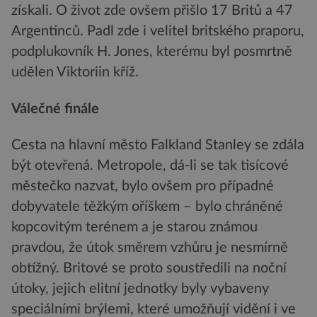
získali. O život zde ovšem přišlo 17 Britů a 47
Argentinců. Padl zde i velitel britského praporu,
podplukovník H. Jones, kterému byl posmrtně
udělen Viktoriin kříž.
Válečné finále
Cesta na hlavní město Falkland Stanley se zdála
být otevřená. Metropole, dá-li se tak tisícové
městečko nazvat, bylo ovšem pro případné
dobyvatele těžkým oříškem – bylo chráněné
kopcovitým terénem a je starou známou
pravdou, že útok směrem vzhůru je nesmírně
obtížný. Britové se proto soustředili na noční
útoky, jejich elitní jednotky byly vybaveny
speciálními brýlemi, které umožňují vidění i ve