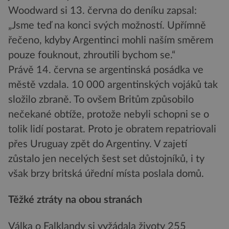
Woodward si 13. června do deníku zapsal:
„Jsme teď na konci svých možností. Upřímně
řečeno, kdyby Argentinci mohli naším směrem
pouze fouknout, zhroutili bychom se.“
Právě 14. června se argentinská posádka ve
městě vzdala. 10 000 argentinských vojáků tak
složilo zbraně. To ovšem Britům způsobilo
nečekané obtíže, protože nebyli schopni se o
tolik lidí postarat. Proto je obratem repatriovali
přes Uruguay zpět do Argentiny. V zajetí
zůstalo jen necelých šest set důstojníků, i ty
však brzy britská úřední místa poslala domů.
Těžké ztráty na obou stranách
Válka o Falklandy si vyžádala životy 255