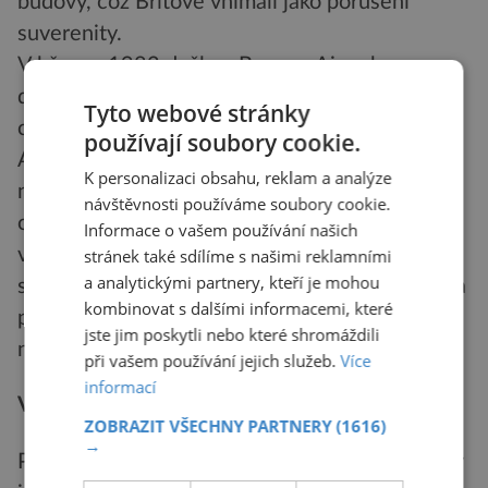
budovy, což Britové vnímali jako porušení
suverenity.
V březnu 1982 došlo v Buenos Aires k
definitivnímu rozhodnutí. Junta se rozhodla
Tyto webové stránky
celou situaci vyhrotit na nejvyšší míru.
používají soubory cookie.
Argentinský tisk byl v té době plný
K personalizaci obsahu, reklam a analýze
nacionalistických vášní, což se přeneslo i na
návštěvnosti používáme soubory cookie.
obyvatelstvo. Juntě trik alespoň pro tuto chvíli
Informace o vašem používání našich
vyšel, lidé zapomněli na ekonomické obtíže a
stránek také sdílíme s našimi reklamními
a analytickými partnery, kteří je mohou
semkli se za jinak ne příliš milovanou vládou. Ta
kombinovat s dalšími informacemi, které
počítala s tím, že Britům nezbude nic jiného,
jste jim poskytli nebo které shromáždili
než se se ztrátou Falkland smířit.
při vašem používání jejich služeb.
Více
informací
Vcelku snadné dobytí
ZOBRAZIT VŠECHNY PARTNERY
(1616)
→
Poté přešla Argentina od slov k činům. Přípravy