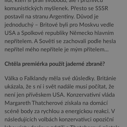
lidí, kteří si přáli svobodu, ale i příznivců
komunistických myšlenek. Přesto se SSSR
postavil na stranu Argentiny. Důvod je
jednoduchý – Britové byli pro Moskvu vedle
USA a Spolkové republiky Německo hlavním
nepřítelem. A Sověti se zachovali podle hesla
nepřítel mého nepřítele je mým přítelem…
Chtěla premiérka použít jaderné zbraně?
Válka o Falklandy měla své důsledky. Británie
ukázala, že s ní i svět nadále musí počítat, že
není jen přívěskem USA. Konzervativní vláda
Margareth Thatcherové získala na domácí
scéně body za rychlou a energickou reakci. V
následujících volbách konzervativci opoziční