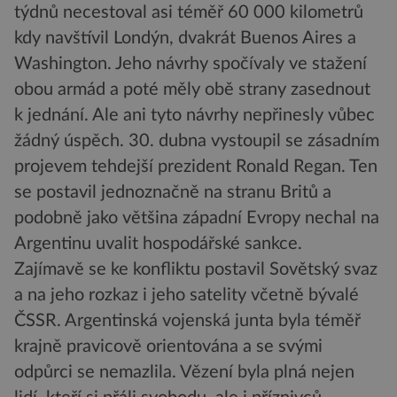
týdnů necestoval asi téměř 60 000 kilometrů
kdy navštívil Londýn, dvakrát Buenos Aires a
Washington. Jeho návrhy spočívaly ve stažení
obou armád a poté měly obě strany zasednout
k jednání. Ale ani tyto návrhy nepřinesly vůbec
žádný úspěch. 30. dubna vystoupil se zásadním
projevem tehdejší prezident Ronald Regan. Ten
se postavil jednoznačně na stranu Britů a
podobně jako většina západní Evropy nechal na
Argentinu uvalit hospodářské sankce.
Zajímavě se ke konfliktu postavil Sovětský svaz
a na jeho rozkaz i jeho satelity včetně bývalé
ČSSR. Argentinská vojenská junta byla téměř
krajně pravicově orientována a se svými
odpůrci se nemazlila. Vězení byla plná nejen