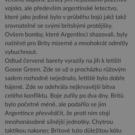
vojsko, ale především argentinské letectvo,
které jako jediné bylo v průběhu bojů jakž takž
srovnatelné se svými britskými protějšky.
Ovšem bomby, které Argentinci shazovali, byly
naštěstí pro Brity mizerné a mnohokrát odmítly
vybuchnout.
Odtud červené barety vyrazily na jih k letišti
Goose Green. Zde se už o procházku růžovým
sadem rozhodně nejednalo, letiště bylo dobře
hájené. Zde se odehrála nejkrvavější bitva
celého konfliktu. Boje zuřily po dva dny. Britů
bylo početně méně, ale podařilo se jim
Argentince přesvědčit, že proti nim stojí
mnohonásobně silnější jednotky. Chytrou
taktikou nakonec Britové tuto důležitou kótu