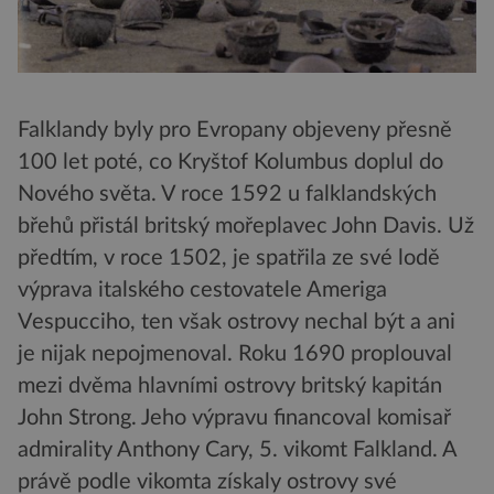
Falklandy byly pro Evropany objeveny přesně
100 let poté, co Kryštof Kolumbus doplul do
Nového světa. V roce 1592 u falklandských
břehů přistál britský mořeplavec John Davis. Už
předtím, v roce 1502, je spatřila ze své lodě
výprava italského cestovatele Ameriga
Vespucciho, ten však ostrovy nechal být a ani
je nijak nepojmenoval. Roku 1690 proplouval
mezi dvěma hlavními ostrovy britský kapitán
John Strong. Jeho výpravu financoval komisař
admirality Anthony Cary, 5. vikomt Falkland. A
právě podle vikomta získaly ostrovy své