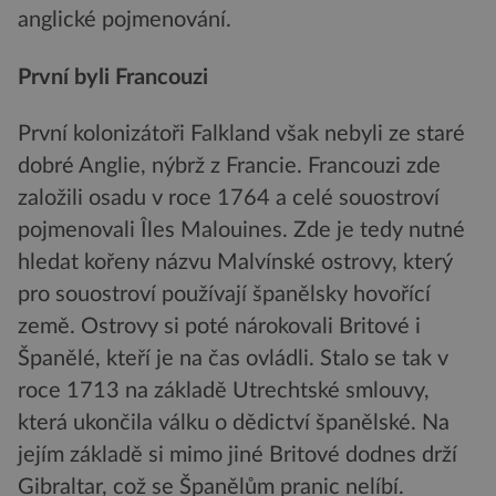
anglické pojmenování.
První byli Francouzi
První kolonizátoři Falkland však nebyli ze staré
dobré Anglie, nýbrž z Francie. Francouzi zde
založili osadu v roce 1764 a celé souostroví
pojmenovali Îles Malouines. Zde je tedy nutné
hledat kořeny názvu Malvínské ostrovy, který
pro souostroví používají španělsky hovořící
země. Ostrovy si poté nárokovali Britové i
Španělé, kteří je na čas ovládli. Stalo se tak v
roce 1713 na základě Utrechtské smlouvy,
která ukončila válku o dědictví španělské. Na
jejím základě si mimo jiné Britové dodnes drží
Gibraltar, což se Španělům pranic nelíbí.