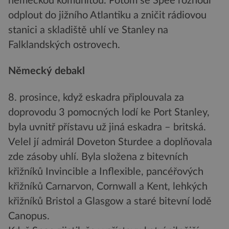
německou komunitou. Potom se Spee rozhodl
odplout do jižního Atlantiku a zničit rádiovou
stanici a skladiště uhlí ve Stanley na
Falklandských ostrovech.
Německý debakl
8. prosince, když eskadra připlouvala za
doprovodu 3 pomocných lodí ke Port Stanley,
byla uvnitř přístavu už jiná eskadra – britská.
Velel jí admirál Doveton Sturdee a doplňovala
zde zásoby uhlí. Byla složena z bitevních
křižníků Invincible a Inflexible, pancéřových
křižníků Carnarvon, Cornwall a Kent, lehkých
křižníků Bristol a Glasgow a staré bitevní lodě
Canopus.