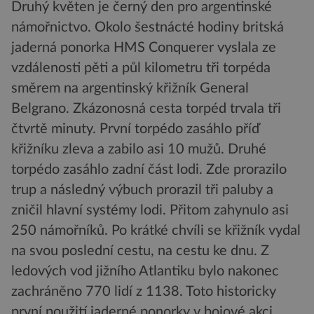
Druhý květen je černý den pro argentinské
námořnictvo. Okolo šestnácté hodiny britská
jaderná ponorka HMS Conquerer vyslala ze
vzdálenosti pěti a půl kilometru tři torpéda
směrem na argentinský křižník General
Belgrano. Zkázonosná cesta torpéd trvala tři
čtvrtě minuty. První torpédo zasáhlo příď
křižníku zleva a zabilo asi 10 mužů. Druhé
torpédo zasáhlo zadní část lodi. Zde prorazilo
trup a následný výbuch prorazil tři paluby a
zničil hlavní systémy lodi. Přitom zahynulo asi
250 námořníků. Po krátké chvíli se křižník vydal
na svou poslední cestu, na cestu ke dnu. Z
ledových vod jižního Atlantiku bylo nakonec
zachráněno 770 lidí z 1138. Toto historicky
první použití jaderné ponorky v bojové akci