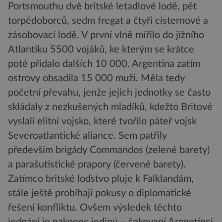
Portsmouthu dvě britské letadlové lodě, pět
torpédoborců, sedm fregat a čtyři cisternové a
zásobovací lodě. V první vlně mířilo do jižního
Atlantiku 5500 vojáků, ke kterým se krátce
poté přidalo dalších 10 000. Argentina zatím
ostrovy obsadila 15 000 muži. Měla tedy
početní převahu, jenže jejich jednotky se často
skládaly z nezkušených mladíků, kdežto Britové
vyslali elitní vojsko, které tvořilo páteř vojsk
Severoatlantické aliance. Sem patřily
především brigády Commandos (zelené barety)
a parašutistické prapory (červené barety).
Zatímco britské loďstvo pluje k Falklandám,
stále ještě probíhají pokusy o diplomatické
řešení konfliktu. Ovšem výsledek těchto