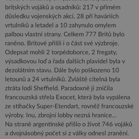
britských vojáků a osadníků: 217 v přímém
důsledku vojenských akcí, 28 při haváriích
vrtulníků a letadel a 10 zahynulo omylem
palbou vlastní strany. Celkem 777 Britů bylo
raněno. Britové přišli i o část své výzbroje.
Odepsat mohli 2 torpédoborce, 2 fregaty,
výsadkovou loď a řada dalších plavidel byla v
dezolátním stavu. Dále bylo poškozeno 10
letounů a 24 vrtulníků. Zvláště citelná byla
ztráta lodi Sheffield. Paradoxně ji zničila
francouzská střela Exocet, která byla vypálena
ze stíhačky Super-Etendart, rovněž francouzské
výroby. Inu, zbrojní lobby nezná hranice…
Na straně argentinské přišlo o život 746 vojáků
a dvojnásobný počet si z války odnesl zranění.