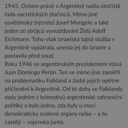
1945. Ovšem právě v Argentině našla útočiště
řada nacistických zločinců. Mimo jiné
osvětimský trýznitel Josef Mengele a také
jeden ze strůjců vyvražďování Židů Adolf
Eichmann. Toho však izraelská tajná služba v
Argentině vypátrala, unesla jej do Izraele a
postavila před soud.
Roku 1946 se argentinským prezidentem stává
Juan Domingo Perón. Ten se mimo jiné zaměřil
na problematiku Falkland a žádal jejich opětné
přičlenění k Argentině. Od té doby se Falklandy
staly jedním z leitmotivů argentinské zahraniční
politiky a bylo jedno, zda byly u moci
demokraticky zvolené orgány nebo – a to
častěji – vojenská junta.