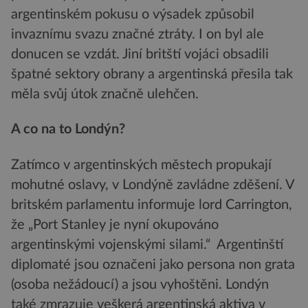
argentinském pokusu o výsadek způsobil
invaznímu svazu značné ztráty. I on byl ale
donucen se vzdát. Jiní britští vojáci obsadili
špatné sektory obrany a argentinská přesila tak
měla svůj útok značně ulehčen.
A co na to Londýn?
Zatímco v argentinských městech propukají
mohutné oslavy, v Londýně zavládne zděšení. V
britském parlamentu informuje lord Carrington,
že „Port Stanley je nyní okupováno
argentinskými vojenskými silami.“ Argentinští
diplomaté jsou označeni jako persona non grata
(osoba nežádoucí) a jsou vyhoštěni. Londýn
také zmrazuje veškerá argentinská aktiva v