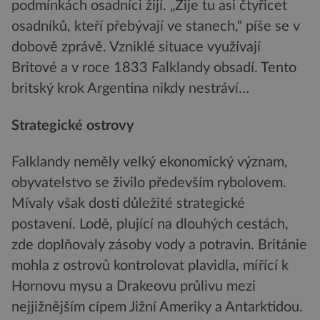
podmínkách osadníci žijí. „Žije tu asi čtyřicet
osadníků, kteří přebývají ve stanech,“ píše se v
dobově zprávě. Vzniklé situace využívají
Britové a v roce 1833 Falklandy obsadí. Tento
britský krok Argentina nikdy nestráví…
Strategické ostrovy
Falklandy neměly velký ekonomický význam,
obyvatelstvo se živilo především rybolovem.
Mívaly však dosti důležité strategické
postavení. Lodě, plující na dlouhých cestách,
zde doplňovaly zásoby vody a potravin. Británie
mohla z ostrovů kontrolovat plavidla, mířící k
Hornovu mysu a Drakeovu průlivu mezi
nejjižnějším cípem Jižní Ameriky a Antarktidou.