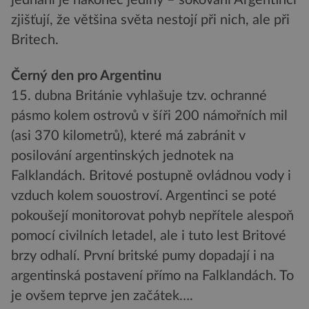
jednání je nakonec jediný – šokovaní Argentinci
zjišťují, že většina světa nestojí při nich, ale při
Britech.
Černý den pro Argentinu
15. dubna Británie vyhlašuje tzv. ochranné
pásmo kolem ostrovů v šíři 200 námořních mil
(asi 370 kilometrů), které má zabránit v
posilování argentinských jednotek na
Falklandách. Britové postupně ovládnou vody i
vzduch kolem souostroví. Argentinci se poté
pokoušejí monitorovat pohyb nepřítele alespoň
pomocí civilních letadel, ale i tuto lest Britové
brzy odhalí. První britské pumy dopadají i na
argentinská postavení přímo na Falklandách. To
je ovšem teprve jen začátek….