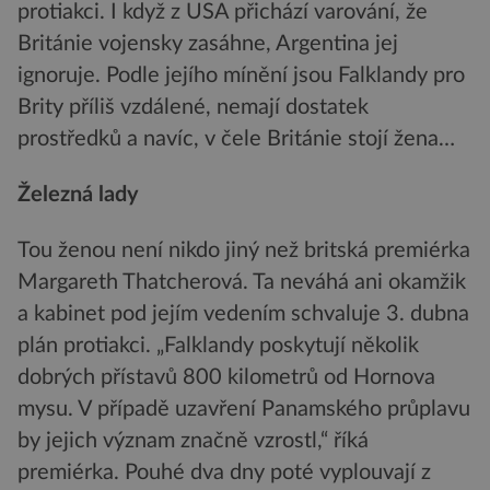
protiakci. I když z USA přichází varování, že
Británie vojensky zasáhne, Argentina jej
ignoruje. Podle jejího mínění jsou Falklandy pro
Brity příliš vzdálené, nemají dostatek
prostředků a navíc, v čele Británie stojí žena…
Železná lady
Tou ženou není nikdo jiný než britská premiérka
Margareth Thatcherová. Ta neváhá ani okamžik
a kabinet pod jejím vedením schvaluje 3. dubna
plán protiakci. „Falklandy poskytují několik
dobrých přístavů 800 kilometrů od Hornova
mysu. V případě uzavření Panamského průplavu
by jejich význam značně vzrostl,“ říká
premiérka. Pouhé dva dny poté vyplouvají z