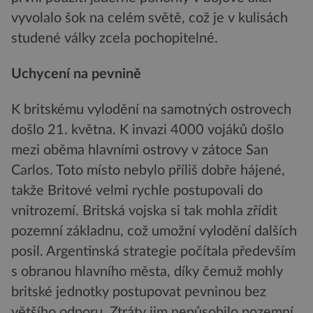
vyvolalo šok na celém světě, což je v kulisách
studené války zcela pochopitelné.
Uchycení na pevnině
K britskému vylodění na samotných ostrovech
došlo 21. května. K invazi 4000 vojáků došlo
mezi oběma hlavními ostrovy v zátoce San
Carlos. Toto místo nebylo příliš dobře hájené,
takže Britové velmi rychle postupovali do
vnitrozemí. Britská vojska si tak mohla zřídit
pozemní základnu, což umožní vylodění dalších
posil. Argentinská strategie počítala především
s obranou hlavního města, díky čemuž mohly
britské jednotky postupovat pevninou bez
většího odporu. Ztráty jim nepůsobilo pozemní