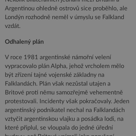
Argentinou ohledně ostrovů sice proběhlo, ale
Londýn rozhodně neměl v úmyslu se Falkland
vzdát.
Odhalený plán
V roce 1981 argentinské námořní velení
vypracovalo plán Alpha, jehož vrcholem mělo
být zřízení tajné vojenské základny na
Falklandách. Plán však nezůstal utajen a
Britové proti němu samozřejmě vehementně
protestovali. Incidenty však pokračovaly. Jeden
argentinský podnikatel nechal na Falklandách
vztyčit argentinskou vlajku a posádka lodi, na
které připlul, se vloupala do jedné úřední