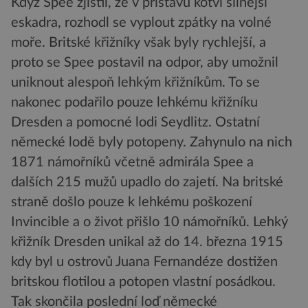
Když Spee zjistil, že v přístavu kotví silnější
eskadra, rozhodl se vyplout zpátky na volné
moře. Britské křižníky však byly rychlejší, a
proto se Spee postavil na odpor, aby umožnil
uniknout alespoň lehkým křižníkům. To se
nakonec podařilo pouze lehkému křižníku
Dresden a pomocné lodi Seydlitz. Ostatní
německé lodě byly potopeny. Zahynulo na nich
1871 námořníků včetně admirála Spee a
dalších 215 mužů upadlo do zajetí. Na britské
straně došlo pouze k lehkému poškození
Invincible a o život přišlo 10 námořníků. Lehký
křižník Dresden unikal až do 14. března 1915
kdy byl u ostrovů Juana Fernandéze dostižen
britskou flotilou a potopen vlastní posádkou.
Tak skončila poslední loď německé