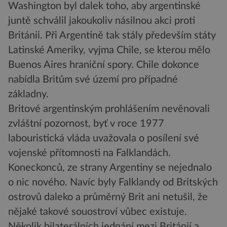
Washington byl dalek toho, aby argentinské
juntě schválil jakoukoliv násilnou akci proti
Británii. Při Argentině tak stály především státy
Latinské Ameriky, vyjma Chile, se kterou mělo
Buenos Aires hraniční spory. Chile dokonce
nabídla Britům své území pro případné
základny.
Britové argentinským prohlášením nevěnovali
zvláštní pozornost, byť v roce 1977
labouristická vláda uvažovala o posílení své
vojenské přítomnosti na Falklandách.
Koneckonců, ze strany Argentiny se nejednalo
o nic nového. Navíc byly Falklandy od Britských
ostrovů daleko a průměrný Brit ani netušil, že
nějaké takové souostroví vůbec existuje.
Několik bilaterálních jednání mezi Británií a