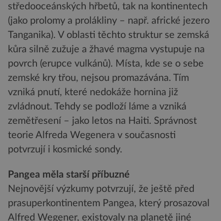
středooceánských hřbetů, tak na kontinentech
(jako prolomy a prolákliny – např. africké jezero
Tanganika). V oblasti těchto struktur se zemská
kůra silně zužuje a žhavé magma vystupuje na
povrch (erupce vulkánů). Místa, kde se o sebe
zemské kry třou, nejsou promazávána. Tím
vzniká pnutí, které nedokáže hornina již
zvládnout. Tehdy se podloží láme a vzniká
zemětřesení – jako letos na Haiti. Správnost
teorie Alfreda Wegenera v současnosti
potvrzují i kosmické sondy.
Pangea měla starší příbuzné
Nejnovější výzkumy potvrzují, že ještě před
prasuperkontinentem Pangea, který prosazoval
Alfred Wegener, existovaly na planetě jiné