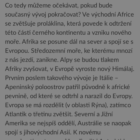
Co tedy můžeme očekávat, pokud bude
současný vývoj pokračovat? Ve východní Africe
se zvětšuje proláklina, která povede k odtržení
této části černého kontinentu a vzniku nového
moře. Afrika se posune dál na sever a spojí se s
Evropou. Středozemní moře, ke kterému mnozí
z nás jezdí, zanikne. Alpy se budou tlakem
Afriky zvyšovat, v Evropě vyroste nový Himálaj.
Prvním poslem takového vývoje je Itálie –
Apeninský poloostrov patřil původně k africké
pevnině, od které se odtrhl a narazil do Evropy.
Evropa se má rozdělit (v oblasti Rýna), zatímco
Atlantik o třetinu zvětšit. Severní a Jižní
Amerika se nejspíš oddělí, Austrálie se naopak
spojí s jihovýchodní Asií. K novému