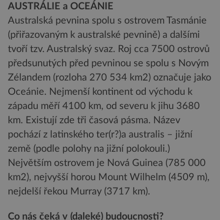
AUSTRÁLIE a OCEÁNIE
Australská pevnina spolu s ostrovem Tasmánie
(přiřazovaným k australské pevnině) a dalšími
tvoří tzv. Australský svaz. Roj cca 7500 ostrovů
předsunutých před pevninou se spolu s Novým
Zélandem (rozloha 270 534 km2) označuje jako
Oceánie. Nejmenší kontinent od východu k
západu měří 4100 km, od severu k jihu 3680
km. Existují zde tři časová pásma. Název
pochází z latinského ter(r?)a australis – jižní
země (podle polohy na jižní polokouli.)
Největším ostrovem je Nová Guinea (785 000
km2), nejvyšší horou Mount Wilhelm (4509 m),
nejdelší řekou Murray (3717 km).
Co nás čeká v (daleké) budoucnosti?