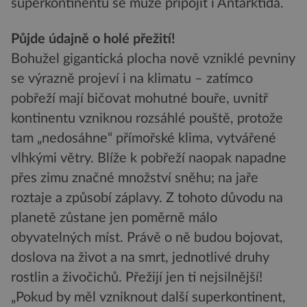
superkontinentu se může připojit i Antarktida.
Půjde údajně o holé přežití!
Bohužel gigantická plocha nově vzniklé pevniny
se výrazně projeví i na klimatu – zatímco
pobřeží mají bičovat mohutné bouře, uvnitř
kontinentu vzniknou rozsáhlé pouště, protože
tam „nedosáhne“ přímořské klima, vytvářené
vlhkými větry. Blíže k pobřeží naopak napadne
přes zimu značné množství sněhu; na jaře
roztaje a způsobí záplavy. Z tohoto důvodu na
planetě zůstane jen poměrně málo
obyvatelných míst. Právě o ně budou bojovat,
doslova na život a na smrt, jednotlivé druhy
rostlin a živočichů. Přežijí jen ti nejsilnější!
„Pokud by měl vzniknout další superkontinent,