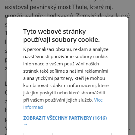
existoval pevninský most Thule, který mj.
umožňoval přechod savců. Zemské desky, které
se stále posunovaly, zužovaly vodstva moře
Tyto webové stránky
Tethys, takže ve východní části zcela zmizelo.
používají soubory cookie.
Indie se spojila s Asií. Severní a Jižní Ameriku
K personalizaci obsahu, reklam a analýze
spojila souš v panamské oblasti. Svoji dnešní
návštěvnosti používáme soubory cookie.
podobu už získávaly nejen studené oblasti u
Informace o vašem používání našich
zemských pólů, ale i kontinenty.
stránek také sdílíme s našimi reklamními
a analytickými partnery, kteří je mohou
Letem nad kontinentálním světem
kombinovat s dalšími informacemi, které
jste jim poskytli nebo které shromáždili
Obléknete lehký skafandr a usednete do
při vašem používání jejich služeb.
Více
anatomické sedačky kosmické lodi. Za chvíli
informací
hřmotně zaburácejí motory, vyšlehne mohutný
ZOBRAZIT VŠECHNY PARTNERY
(1616)
plamen a cítíte dočasný velký tlak. Vždyť se
→
vznášíte na orbitě – oběžné dráze kolem Země.