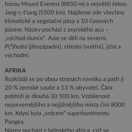
horou Mount Everest (8850 m) a největší řekou
Jang-c-t‘iang (5500 km). Najdeme zde všechny
klimatické a vegetační pásy a 10 časových
pásem. Název pochází z asyrského acu –
„východ slunce“. Asie se dělí na severní,
P(?)řední (jihozápadní), střední (vnitřní), jižní a
východní.
AFRIKA
Rozkládá se po obou stranách rovníku a patří jí
20 % zemské souše a 13 % obyvatel. Čára
pobřeží je dlouhá 30 500 km. Vzdálenost
nejsevernějšího a nejjižnějšího místa činí 8000
km. Kdysi byla „srdcem“ superkontinentu
Pangea.
Název pochází z latinského africa, což se