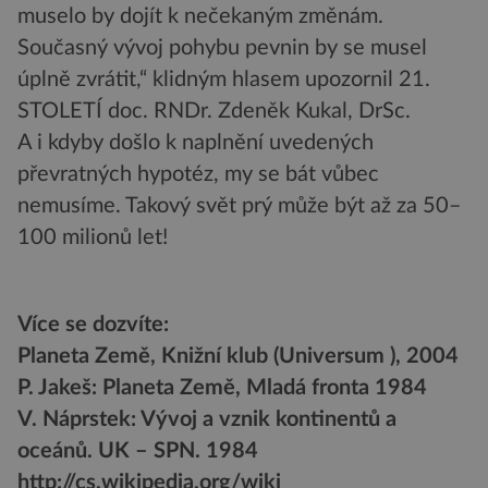
muselo by dojít k nečekaným změnám.
Současný vývoj pohybu pevnin by se musel
úplně zvrátit,“ klidným hlasem upozornil 21.
STOLETÍ doc. RNDr. Zdeněk Kukal, DrSc.
A i kdyby došlo k naplnění uvedených
převratných hypotéz, my se bát vůbec
nemusíme. Takový svět prý může být až za 50–
100 milionů let!
Více se dozvíte:
Planeta Země, Knižní klub (Universum ), 2004
P. Jakeš: Planeta Země, Mladá fronta 1984
V. Náprstek: Vývoj a vznik kontinentů a
oceánů. UK – SPN. 1984
http://cs.wikipedia.org/wiki