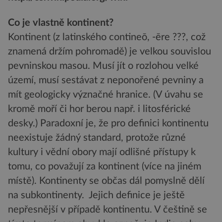
Co je vlastně kontinent?
Kontinent (z latinského contineō, -ēre ???, což
znamená držím pohromadě) je velkou souvislou
pevninskou masou. Musí jít o rozlohou velké
území, musí sestávat z neponořené pevniny a
mít geologicky význačné hranice. (V úvahu se
kromě moří či hor berou např. i litosférické
desky.) Paradoxní je, že pro definici kontinentu
neexistuje žádný standard, protože různé
kultury i vědní obory mají odlišné přístupy k
tomu, co považují za kontinent (více na jiném
místě). Kontinenty se občas dál pomyslně dělí
na subkontinenty. Jejich definice je ještě
nepřesnější v případě kontinentu. V češtině se