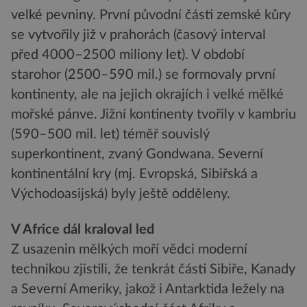
velké pevniny. První původní části zemské kůry
se vytvořily již v prahorách (časový interval
před 4000–2500 miliony let). V období
starohor (2500–590 mil.) se formovaly první
kontinenty, ale na jejich okrajích i velké mělké
mořské pánve. Jižní kontinenty tvořily v kambriu
(590–500 mil. let) téměř souvislý
superkontinent, zvaný Gondwana. Severní
kontinentální kry (mj. Evropská, Sibiřská a
Východoasijská) byly ještě odděleny.
V Africe dál kraloval led
Z usazenin mělkých moří vědci moderní
technikou zjistili, že tenkrát části Sibiře, Kanady
a Severní Ameriky, jakož i Antarktida ležely na