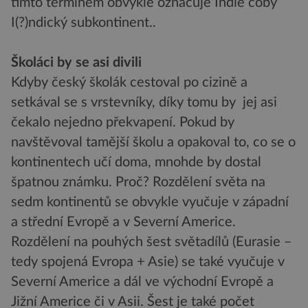
tímto termínem obvykle označuje Indie coby
I(?)ndický subkontinent..
Školáci by se asi divili
Kdyby český školák cestoval po cizině a
setkával se s vrstevníky, díky tomu by jej asi
čekalo nejedno překvapení. Pokud by
navštěvoval tamější školu a opakoval to, co se o
kontinentech učí doma, mnohde by dostal
špatnou známku. Proč? Rozdělení světa na
sedm kontinentů se obvykle vyučuje v západní
a střední Evropě a v Severní Americe.
Rozdělení na pouhých šest světadílů (Eurasie –
tedy spojená Evropa + Asie) se také vyučuje v
Severní Americe a dál ve východní Evropě a
Jižní Americe či v Asii. Šest je také počet