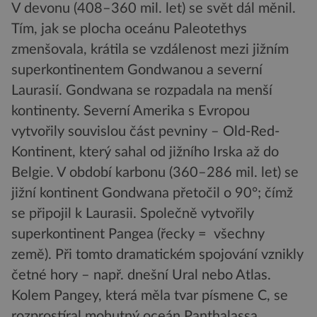
V devonu (408–360 mil. let) se svět dál měnil.
Tím, jak se plocha oceánu Paleotethys
zmenšovala, krátila se vzdálenost mezi jižním
superkontinentem Gondwanou a severní
Laurasií. Gondwana se rozpadala na menší
kontinenty. Severní Amerika s Evropou
vytvořily souvislou část pevniny – Old-Red-
Kontinent, který sahal od jižního Irska až do
Belgie. V období karbonu (360–286 mil. let) se
jižní kontinent Gondwana přetočil o 90°; čímž
se připojil k Laurasii. Společně vytvořily
superkontinent Pangea (řecky = všechny
země). Při tomto dramatickém spojování vznikly
četné hory – např. dnešní Ural nebo Atlas.
Kolem Pangey, která měla tvar písmene C, se
rozprostíral mohutný oceán Panthalassa.