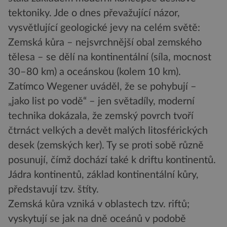
tektoniky. Jde o dnes převažující názor,
vysvětlující geologické jevy na celém světě:
Zemská kůra – nejsvrchnější obal zemského
tělesa – se dělí na kontinentální (síla, mocnost
30–80 km) a oceánskou (kolem 10 km).
Zatímco Wegener uváděl, že se pohybují –
„jako list po vodě“ – jen světadíly, moderní
technika dokázala, že zemský povrch tvoří
čtrnáct velkých a devět malých litosférických
desek (zemských ker). Ty se proti sobě různě
posunují, čímž dochází také k driftu kontinentů.
Jádra kontinentů, základ kontinentální kůry,
představují tzv. štíty.
Zemská kůra vzniká v oblastech tzv. riftů;
vyskytují se jak na dně oceánů v podobě