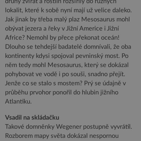
druhy zvířat a rostlin rozšířily do různých
lokalit, které k sobě nyní mají už velice daleko.
Jak jinak by třeba malý plaz Mesosaurus mohl
obývat jezera a řeky v Jižní Americe i Jižní
Africe? Nemohl by přece překonat oceán!
Dlouho se tehdejší badatelé domnívali, že oba
kontinenty kdysi spojoval pevninský most. Po
něm tedy mohl Mesosaurus, který se dokázal
pohybovat ve vodě i po souši, snadno přejít.
Jenže co se stalo s mostem? Prý se údajně v
průběhu prvohor ponořil do hlubin jižního
Atlantiku.
Vsadil na skládačku
Takové domněnky Wegener postupně vyvrátil.
Rozborem mapy světa dokázal nespornou