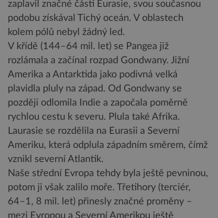
zaplavil značné části Eurasie, svou současnou
podobu získával Tichý oceán. V oblastech
kolem pólů nebyl žádný led.
V křídě (144–64 mil. let) se Pangea již
rozlámala a začínal rozpad Gondwany. Jižní
Amerika a Antarktida jako podivná velká
plavidla pluly na západ. Od Gondwany se
později odlomila Indie a započala poměrně
rychlou cestu k severu. Plula také Afrika.
Laurasie se rozdělila na Eurasii a Severní
Ameriku, která odplula západním směrem, čímž
vznikl severní Atlantik.
Naše střední Evropa tehdy byla ještě pevninou,
potom ji však zalilo moře. Třetihory (terciér,
64–1, 8 mil. let) přinesly značné proměny –
mezi Evropou a Severní Amerikou ještě