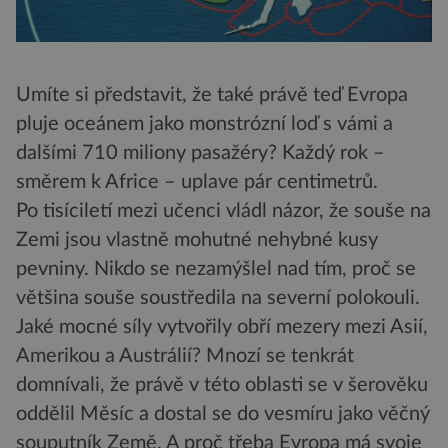
Umíte si představit, že také právě teď Evropa
pluje oceánem jako monstrózní loď s vámi a
dalšími 710 miliony pasažéry? Každý rok –
směrem k Africe – uplave pár centimetrů.
Po tisíciletí mezi učenci vládl názor, že souše na
Zemi jsou vlastně mohutné nehybné kusy
pevniny. Nikdo se nezamýšlel nad tím, proč se
většina souše soustředila na severní polokouli.
Jaké mocné síly vytvořily obří mezery mezi Asií,
Amerikou a Austrálií? Mnozí se tenkrát
domnívali, že právě v této oblasti se v šerověku
oddělil Měsíc a dostal se do vesmíru jako věčný
souputník Země. A proč třeba Evropa má svoje