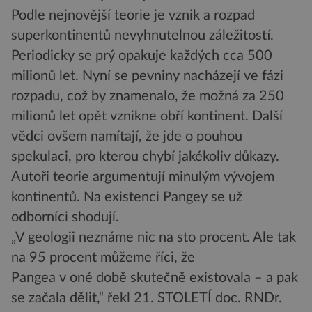
Podle nejnovější teorie je vznik a rozpad
superkontinentů nevyhnutelnou záležitostí.
Periodicky se prý opakuje každých cca 500
milionů let. Nyní se pevniny nacházejí ve fázi
rozpadu, což by znamenalo, že možná za 250
milionů let opět vznikne obří kontinent. Další
vědci ovšem namítají, že jde o pouhou
spekulaci, pro kterou chybí jakékoliv důkazy.
Autoři teorie argumentují minulým vývojem
kontinentů. Na existenci Pangey se už
odborníci shodují.
„V geologii neznáme nic na sto procent. Ale tak
na 95 procent můžeme říci, že
Pangea v oné době skutečně existovala – a pak
se začala dělit,“ řekl 21. STOLETÍ doc. RNDr.