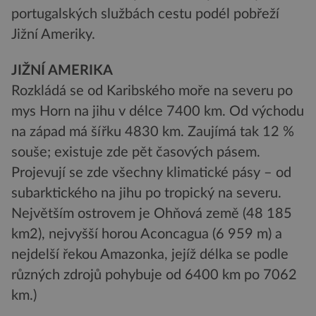
portugalských službách cestu podél pobřeží
Jižní Ameriky.
JIŽNÍ AMERIKA
Rozkládá se od Karibského moře na severu po
mys Horn na jihu v délce 7400 km. Od východu
na západ má šířku 4830 km. Zaujímá tak 12 %
souše; existuje zde pět časových pásem.
Projevují se zde všechny klimatické pásy – od
subarktického na jihu po tropický na severu.
Největším ostrovem je Ohňová země (48 185
km2), nejvyšší horou Aconcagua (6 959 m) a
nejdelší řekou Amazonka, jejíž délka se podle
různých zdrojů pohybuje od 6400 km po 7062
km.)