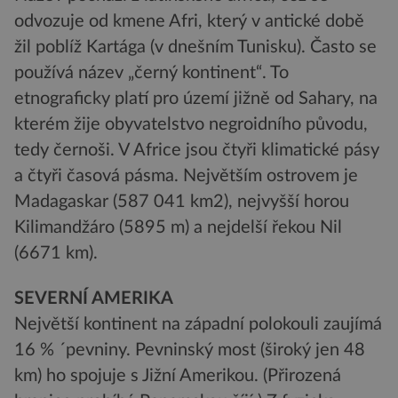
odvozuje od kmene Afri, který v antické době
žil poblíž Kartága (v dnešním Tunisku). Často se
používá název „černý kontinent“. To
etnograficky platí pro území jižně od Sahary, na
kterém žije obyvatelstvo negroidního původu,
tedy černoši. V Africe jsou čtyři klimatické pásy
a čtyři časová pásma. Největším ostrovem je
Madagaskar (587 041 km2), nejvyšší horou
Kilimandžáro (5895 m) a nejdelší řekou Nil
(6671 km).
SEVERNÍ AMERIKA
Největší kontinent na západní polokouli zaujímá
16 % ´pevniny. Pevninský most (široký jen 48
km) ho spojuje s Jižní Amerikou. (Přirozená