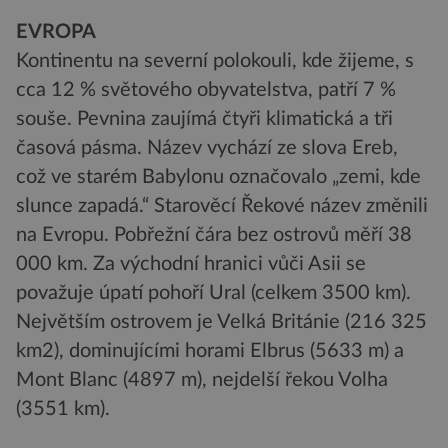
EVROPA
Kontinentu na severní polokouli, kde žijeme, s
cca 12 % světového obyvatelstva, patří 7 %
souše. Pevnina zaujímá čtyři klimatická a tři
časová pásma. Název vychází ze slova Ereb,
což ve starém Babylonu označovalo „zemi, kde
slunce zapadá.“ Starověcí Řekové název změnili
na Evropu. Pobřežní čára bez ostrovů měří 38
000 km. Za východní hranici vůči Asii se
považuje úpatí pohoří Ural (celkem 3500 km).
Největším ostrovem je Velká Británie (216 325
km2), dominujícími horami Elbrus (5633 m) a
Mont Blanc (4897 m), nejdelší řekou Volha
(3551 km).