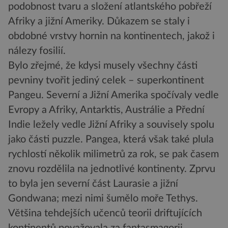
podobnost tvaru a složení atlantského pobřeží
Afriky a jižní Ameriky. Důkazem se staly i
obdobné vrstvy hornin na kontinentech, jakož i
nálezy fosilií.
Bylo zřejmé, že kdysi musely všechny části
pevniny tvořit jediný celek – superkontinent
Pangeu. Severní a Jižní Amerika spočívaly vedle
Evropy a Afriky, Antarktis, Austrálie a Přední
Indie ležely vedle Jižní Afriky a souvisely spolu
jako části puzzle. Pangea, která však také plula
rychlostí několik milimetrů za rok, se pak časem
znovu rozdělila na jednotlivé kontinenty. Zprvu
to byla jen severní část Laurasie a jižní
Gondwana; mezi nimi šumělo moře Tethys.
Většina tehdejších učenců teorii driftujících