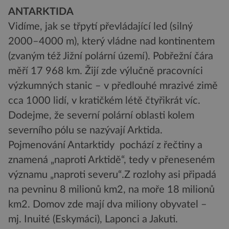
ANTARKTIDA
Vidíme, jak se třpytí převládající led (silný
2000–4000 m), který vládne nad kontinentem
(zvaným též Jižní polární území). Pobřežní čára
měří 17 968 km. Žijí zde výlučně pracovníci
výzkumných stanic – v předlouhé mrazivé zimě
cca 1000 lidí, v kratičkém létě čtyřikrát víc.
Dodejme, že severní polární oblasti kolem
severního pólu se nazývají Arktida.
Pojmenování Antarktidy pochází z řečtiny a
znamená „naproti Arktidě“, tedy v přeneseném
významu „naproti severu“.Z rozlohy asi připadá
na pevninu 8 milionů km2, na moře 18 milionů
km2. Domov zde mají dva miliony obyvatel –
mj. Inuité (Eskymáci), Laponci a Jakuti.