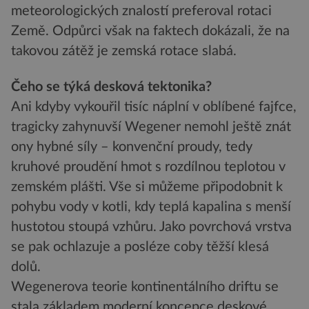
meteorologických znalostí preferoval rotaci
Země. Odpůrci však na faktech dokázali, že na
takovou zátěž je zemská rotace slabá.
Čeho se týká desková tektonika?
Ani kdyby vykouřil tisíc náplní v oblíbené fajfce,
tragicky zahynuvší Wegener nemohl ještě znát
ony hybné síly – konvenční proudy, tedy
kruhové proudění hmot s rozdílnou teplotou v
zemském plášti. Vše si můžeme připodobnit k
pohybu vody v kotli, kdy teplá kapalina s menší
hustotou stoupá vzhůru. Jako povrchová vrstva
se pak ochlazuje a posléze coby těžší klesá
dolů.
Wegenerova teorie kontinentálního driftu se
stala základem moderní koncepce deskové