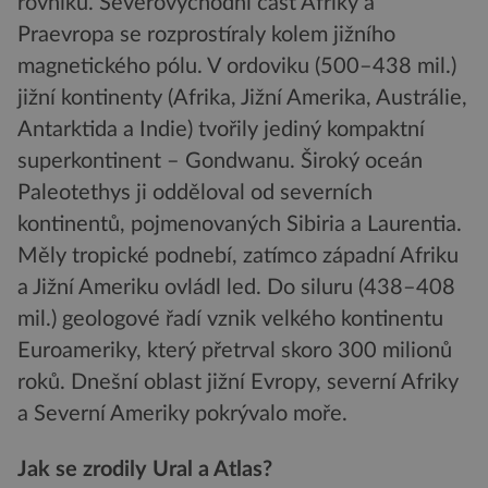
rovníku. Severovýchodní část Afriky a
Praevropa se rozprostíraly kolem jižního
magnetického pólu. V ordoviku (500–438 mil.)
jižní kontinenty (Afrika, Jižní Amerika, Austrálie,
Antarktida a Indie) tvořily jediný kompaktní
superkontinent – Gondwanu. Široký oceán
Paleotethys ji odděloval od severních
kontinentů, pojmenovaných Sibiria a Laurentia.
Měly tropické podnebí, zatímco západní Afriku
a Jižní Ameriku ovládl led. Do siluru (438–408
mil.) geologové řadí vznik velkého kontinentu
Euroameriky, který přetrval skoro 300 milionů
roků. Dnešní oblast jižní Evropy, severní Afriky
a Severní Ameriky pokrývalo moře.
Jak se zrodily Ural a Atlas?