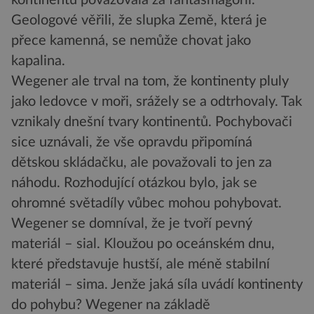
kontinentů považovala za fantasmagorii.
Geologové věřili, že slupka Země, která je
přece kamenná, se nemůže chovat jako
kapalina.
Wegener ale trval na tom, že kontinenty pluly
jako ledovce v moři, srážely se a odtrhovaly. Tak
vznikaly dnešní tvary kontinentů. Pochybovači
sice uznávali, že vše opravdu připomíná
dětskou skládačku, ale považovali to jen za
náhodu. Rozhodující otázkou bylo, jak se
ohromné světadíly vůbec mohou pohybovat.
Wegener se domníval, že je tvoří pevný
materiál – sial. Kloužou po oceánském dnu,
které představuje hustší, ale méně stabilní
materiál – sima. Jenže jaká síla uvádí kontinenty
do pohybu? Wegener na základě