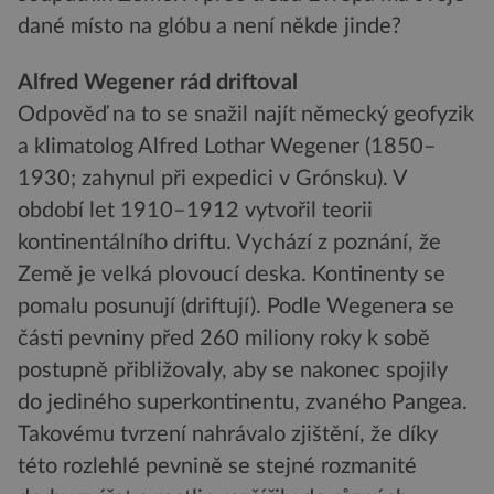
dané místo na glóbu a není někde jinde?
Alfred Wegener rád driftoval
Odpověď na to se snažil najít německý geofyzik
a klimatolog Alfred Lothar Wegener (1850–
1930; zahynul při expedici v Grónsku). V
období let 1910–1912 vytvořil teorii
kontinentálního driftu. Vychází z poznání, že
Země je velká plovoucí deska. Kontinenty se
pomalu posunují (driftují). Podle Wegenera se
části pevniny před 260 miliony roky k sobě
postupně přibližovaly, aby se nakonec spojily
do jediného superkontinentu, zvaného Pangea.
Takovému tvrzení nahrávalo zjištění, že díky
této rozlehlé pevnině se stejné rozmanité