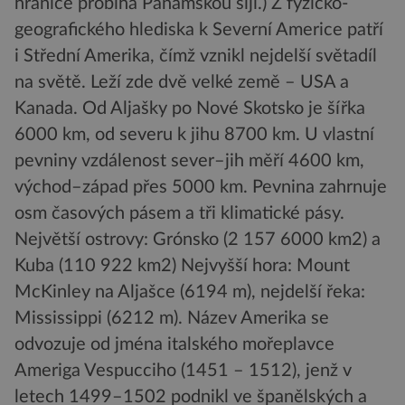
hranice probíhá Panamskou šíjí.) Z fyzicko-
geografického hlediska k Severní Americe patří
i Střední Amerika, čímž vznikl nejdelší světadíl
na světě. Leží zde dvě velké země – USA a
Kanada. Od Aljašky po Nové Skotsko je šířka
6000 km, od severu k jihu 8700 km. U vlastní
pevniny vzdálenost sever–jih měří 4600 km,
východ–západ přes 5000 km. Pevnina zahrnuje
osm časových pásem a tři klimatické pásy.
Největší ostrovy: Grónsko (2 157 6000 km2) a
Kuba (110 922 km2) Nejvyšší hora: Mount
McKinley na Aljašce (6194 m), nejdelší řeka:
Mississippi (6212 m). Název Amerika se
odvozuje od jména italského mořeplavce
Ameriga Vespucciho (1451 – 1512), jenž v
letech 1499–1502 podnikl ve španělských a