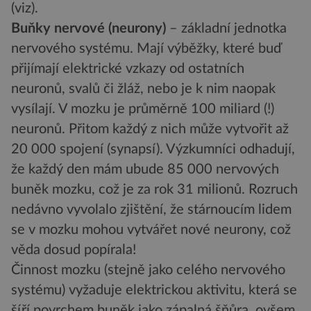
(viz).
Buňky nervové (neurony)
– základní jednotka
nervového systému. Mají výběžky, které buď
přijímají elektrické vzkazy od ostatních
neuronů, svalů či žláž, nebo je k nim naopak
vysílají. V mozku je průměrně 100 miliard (!)
neuronů. Přitom každý z nich může vytvořit až
20 000 spojení (synapsí). Výzkumníci odhadují,
že každý den mám ubude 85 000 nervových
buněk mozku, což je za rok 31 milionů. Rozruch
nedávno vyvolalo zjištění, že stárnoucím lidem
se v mozku mohou vytvářet nové neurony, což
věda dosud popírala!
Činnost mozku (stejně jako celého nervového
systému) vyžaduje elektrickou aktivitu, která se
šíří povrchem buněk jako zápalná šňůra, ovšem