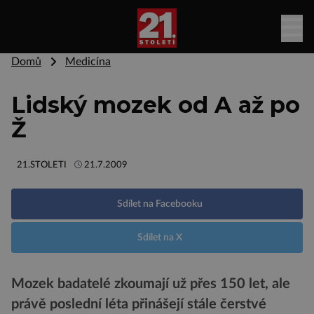
Domů
Medicína
Lidský mozek od A až po
Ž
21.STOLETI
21.7.2009
Sdílet na Facebooku
Sdílet na X
Mozek badatelé zkoumají už přes 150 let, ale
právě poslední léta přinášejí stále čerstvé