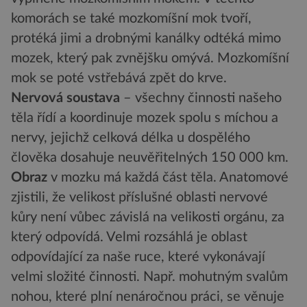
komorách se také mozkomíšní mok tvoří,
protéká jimi a drobnými kanálky odtéká mimo
mozek, který pak zvnějšku omývá. Mozkomíšní
mok se poté vstřebává zpět do krve.
Nervová soustava
– všechny činnosti našeho
těla řídí a koordinuje mozek spolu s míchou a
nervy, jejichž celková délka u dospělého
člověka dosahuje neuvěřitelných 150 000 km.
Obraz
v mozku má každá část těla. Anatomové
zjistili, že velikost příslušné oblasti nervové
kůry není vůbec závislá na velikosti orgánu, za
který odpovídá. Velmi rozsáhlá je oblast
odpovídající za naše ruce, které vykonávají
velmi složité činnosti. Např. mohutným svalům
nohou, které plní nenáročnou práci, se věnuje