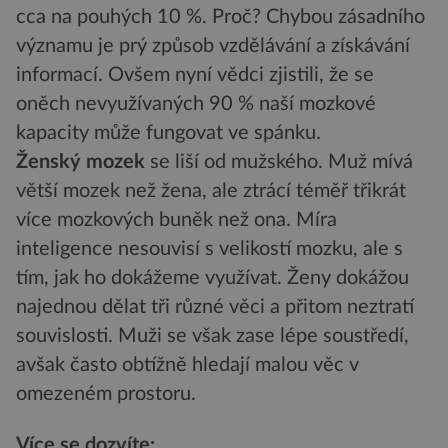
cca na pouhých 10 %. Proč? Chybou zásadního
významu je prý způsob vzdělávání a získávání
informací. Ovšem nyní vědci zjistili, že se
oněch nevyužívaných 90 % naší mozkové
kapacity může fungovat ve spánku.
Ženský mozek
se liší od mužského. Muž mívá
větší mozek než žena, ale ztrácí téměř třikrát
více mozkových buněk než ona. Míra
inteligence nesouvisí s velikostí mozku, ale s
tím, jak ho dokážeme využívat. Ženy dokážou
najednou dělat tři různé věci a přitom neztratí
souvislosti. Muži se však zase lépe soustředí,
avšak často obtížně hledají malou věc v
omezeném prostoru.
Více se dozvíte: