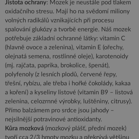
Jistota ochrany
: Mozek je neustále pod tlakem
oxidačního stresu. Mají ho na svědomí miliony
volných radikálů vznikajících při procesu
spalování glukózy a tvorbě energie. Náš mozek
potřebuje základní ochranné látky: vitamin C
(hlavně ovoce a zelenina), vitamin E (ořechy,
olejnatá semena, rostlinné oleje), karotenoidy
(mj. rajčata, paprika, brokolice, špenát),
polyfenoly (z lesních plodů, červené řepy,
třešní, rybízu, ale třeba i hořké čokolády, kakaa
a koření) a kyseliny listové (vitamin B9 – listová
zelenina, celozrnné výrobky, luštěniny, citrusy).
Přímo balzámem pro srdce jsou jahody –
nejsilnější potravinové antioxidanty.
Kůra mozková
(mozkový plášť, přední mozek)
tvoří cca 2/3 hmoty mozku a překrývá většinu