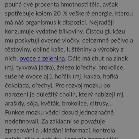
pouhá dvě procenta hmotnosti těla, avšak
spotřebuje kolem 20 % veškeré energie, kterou
má náš organismus k dispozici. Nejraději
konzumuje vydatné bílkoviny. Čistou glukózu
mu poskytují ovesné vločky, celozrnné pečivo a
těstoviny, obilné kaše, luštěniny a výrobky z
nich,
ovoce a zelenina
. Dále má chuť na zinek
(mj. tykvová jádra), železo (ořechy, brokolice,
sušené ovoce aj.), hořčík (mj. kakao, hořká
čokoláda, ořechy). Pro rozvoj mozku po
narození je důležitý cholin, který nabízejí mj.
arašídy, sója, květák, brokolice, citrusy…
Funkce
mozku vědci dosud jednoznačně
nedefinovali. Za základní se považuje
zpracování a ukládání informací, kontrola