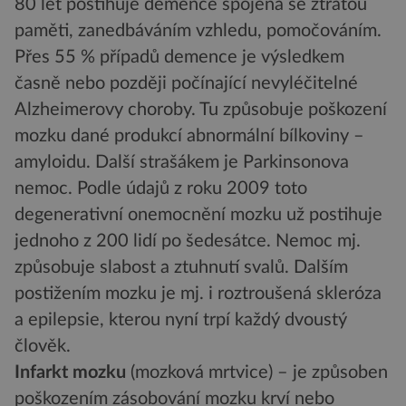
80 let postihuje demence spojená se ztrátou
paměti, zanedbáváním vzhledu, pomočováním.
Přes 55 % případů demence je výsledkem
časně nebo později počínající nevyléčitelné
Alzheimerovy choroby. Tu způsobuje poškození
mozku dané produkcí abnormální bílkoviny –
amyloidu. Další strašákem je Parkinsonova
nemoc. Podle údajů z roku 2009 toto
degenerativní onemocnění mozku už postihuje
jednoho z 200 lidí po šedesátce. Nemoc mj.
způsobuje slabost a ztuhnutí svalů. Dalším
postižením mozku je mj. i roztroušená skleróza
a epilepsie, kterou nyní trpí každý dvoustý
člověk.
Infarkt mozku
(mozková mrtvice) – je způsoben
poškozením zásobování mozku krví nebo