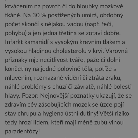
krvácením na povrch či do hloubky mozkové
tkáně. Na 30 % postižených umírá, obdobný
počet skončí s nějakou vadou (např. řeči,
pohybu) a jen jedna třetina se zotaví dobře.
Infarkt kamarádí s vysokým krevním tlakem a
vysokou hladinou cholesterolu v krvi. Varovné
příznaky mj.: necitlivost tváře, paže či dolní
končetiny na jedné polovině těla, potíže s
mluvením, rozmazané vidění či ztráta zraku,
náhlé problémy s chůzí či závratě, náhlé bolesti
hlavy. Pozor: Nejnovější poznatky ukazují, že se
zdravím cév zásobujících mozek se úzce pojí
stav chrupu a hygiena ústní dutiny! Větší riziko
tedy hrozí lidem, kteří mají méně zubů vinou
paradentózy!