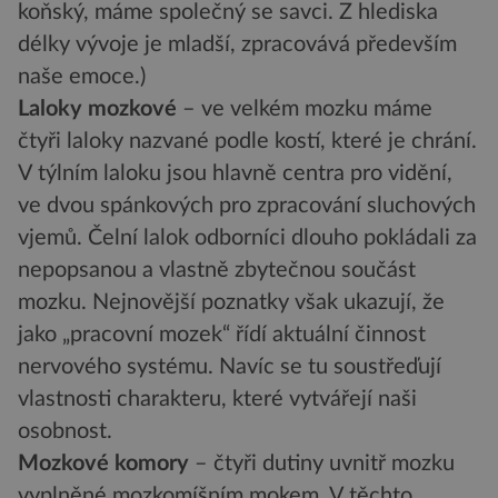
koňský, máme společný se savci. Z hlediska
délky vývoje je mladší, zpracovává především
naše emoce.)
Laloky mozkové
– ve velkém mozku máme
čtyři laloky nazvané podle kostí, které je chrání.
V týlním laloku jsou hlavně centra pro vidění,
ve dvou spánkových pro zpracování sluchových
vjemů. Čelní lalok odborníci dlouho pokládali za
nepopsanou a vlastně zbytečnou součást
mozku. Nejnovější poznatky však ukazují, že
jako „pracovní mozek“ řídí aktuální činnost
nervového systému. Navíc se tu soustřeďují
vlastnosti charakteru, které vytvářejí naši
osobnost.
Mozkové komory
– čtyři dutiny uvnitř mozku
vyplněné mozkomíšním mokem. V těchto