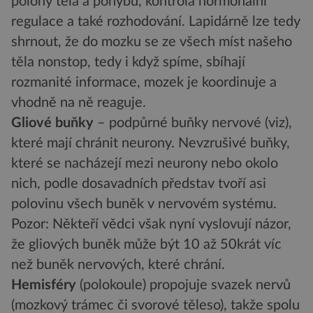
polohy těla a pohybu, kontrola hormonální
regulace a také rozhodování. Lapidárně lze tedy
shrnout, že do mozku se ze všech míst našeho
těla nonstop, tedy i když spíme, sbíhají
rozmanité informace, mozek je koordinuje a
vhodně na ně reaguje.
Gliové buňky
– podpůrné buňky nervové (viz),
které mají chránit neurony. Nevzrušivé buňky,
které se nacházejí mezi neurony nebo okolo
nich, podle dosavadních představ tvoří asi
polovinu všech buněk v nervovém systému.
Pozor: Někteří vědci však nyní vyslovují názor,
že gliových buněk může být 10 až 50krát víc
než buněk nervových, které chrání.
Hemisféry
(polokoule) propojuje svazek nervů
(mozkový trámec či svorové těleso), takže spolu