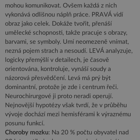
mohou komunikovat. Ovšem každá z nich
vykonává odlišnou náplň práce. PRAVÁ vidí
obraz jako celek. Dokáže tvořit, přenáší
umělecké schopnosti, takže pracuje s obrazy,
barvami, se symboly. Umí neomezeně vnímat,
nezná pojem strach a nesoudí. LEVÁ analyzuje,
logicky přemýšlí v detailech, je časově
orientována, kontroluje, vynáší soudy a
názorová přesvědčení. Levá má prý být
dominantní, protože je zde i centrum řeči.
Neurochirurgové ji proto neradi operují.
Nejnovější hypotézy však tvrdí, že v průběhu
vývoje dochází mezi hemisférami k výraznému
posunu funkcí.
Choroby mozku
: Na 20 % počtu obyvatel nad