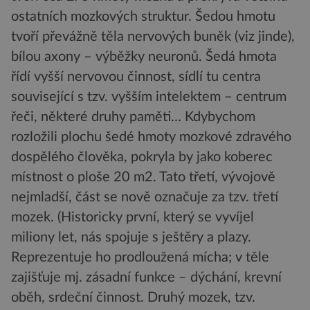
ostatních mozkových struktur. Šedou hmotu
tvoří převážně těla nervových buněk (viz jinde),
bílou axony – výběžky neuronů. Šedá hmota
řídí vyšší nervovou činnost, sídlí tu centra
související s tzv. vyšším intelektem – centrum
řeči, některé druhy paměti… Kdybychom
rozložili plochu šedé hmoty mozkové zdravého
dospělého člověka, pokryla by jako koberec
místnost o ploše 20 m2. Tato třetí, vývojově
nejmladší, část se nově označuje za tzv. třetí
mozek. (Historicky první, který se vyvíjel
miliony let, nás spojuje s ještěry a plazy.
Reprezentuje ho prodloužená mícha; v těle
zajišťuje mj. zásadní funkce – dýchání, krevní
oběh, srdeční činnost. Druhý mozek, tzv.