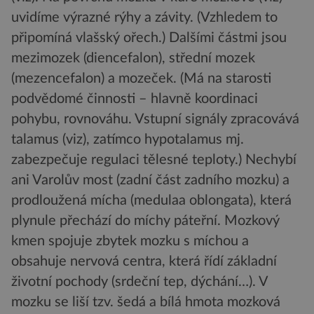
uvidíme výrazné rýhy a závity. (Vzhledem to
připomíná vlašský ořech.) Dalšími částmi jsou
mezimozek (diencefalon), střední mozek
(mezencefalon) a mozeček. (Má na starosti
podvědomé činnosti – hlavně koordinaci
pohybu, rovnováhu. Vstupní signály zpracovává
talamus (viz), zatímco hypotalamus mj.
zabezpečuje regulaci tělesné teploty.) Nechybí
ani Varolův most (zadní část zadního mozku) a
prodloužená mícha (medulaa oblongata), která
plynule přechází do míchy páteřní. Mozkový
kmen spojuje zbytek mozku s míchou a
obsahuje nervová centra, která řídí základní
životní pochody (srdeční tep, dýchání…). V
mozku se liší tzv. šedá a bílá hmota mozková