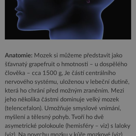
Anatomie:
Mozek si můžeme představit jako
šťavnatý grapefruit o hmotnosti – u dospělého
člověka – cca 1500 g, Je částí centrálního
nervového systému, uloženou v lebeční dutině,
která ho chrání před možným zraněním. Mezi
jeho několika částmi dominuje velký mozek
(telencefalon). Umožňuje smyslové vnímání,
myšlení a tělesný pohyb. Tvoří ho dvě
asymetrické polokoule (hemisféry – viz) s laloky
(viz). Na povrchu mozku v kůře mozkové (viz)