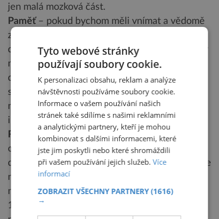
jen malá mozková část.
Paměť
– pokud bychom měli vnímat a vědomě
zpracovat všechny informace, kterým jsme
Tyto webové stránky
denně vystaveni, museli bychom mít gigantický
používají soubory cookie.
mozek, větší než celé tělo. Organismus proto
do mozku filtruje (počínaje už od úrovně
K personalizaci obsahu, reklam a analýze
návštěvnosti používáme soubory cookie.
smyslů) jen informace nějak důležité. Přesto
Informace o vašem používání našich
normální dospělý člověk má v mozku tolik
stránek také sdílíme s našimi reklamními
informací, jako obsahuje 20 000 slovníků.
a analytickými partnery, kteří je mohou
Receptory opiátové
v mozku reagují na různé
kombinovat s dalšími informacemi, které
opiáty, které mohou způsobit závislost (včetně
jste jim poskytli nebo které shromáždili
při vašem používání jejich služeb.
Více
drog a alkoholu). Badatelé vyslovili hypotézu, že
informací
na opiátový receptor však může působit i
nějaká látka, kterou si vyrábí mozek sám. Roku
ZOBRAZIT VŠECHNY PARTNERY
(1616)
→
1975 skotští vědci opravdu objevili nervový