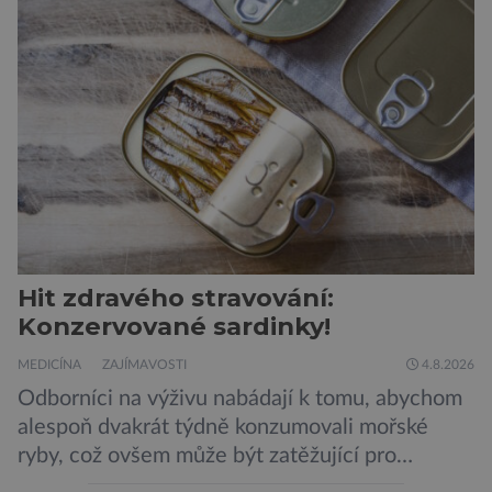
Hit zdravého stravování:
Konzervované sardinky!
MEDICÍNA
ZAJÍMAVOSTI
4.8.2026
Odborníci na výživu nabádají k tomu, abychom
alespoň dvakrát týdně konzumovali mořské
ryby, což ovšem může být zatěžující pro
peněženku. Dobrou zprávou je, že hvězdou