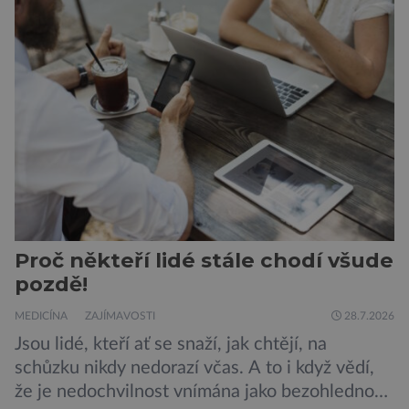
výletní lodi bylo znepokojivé i pro odborníky.
Zdá se, že nebezpečí bylo prozatím zažehnáno.
Máme se bát nové pandemie? Hantavirus […]
Proč někteří lidé stále chodí všude
pozdě!
MEDICÍNA
ZAJÍMAVOSTI
28.7.2026
Jsou lidé, kteří ať se snaží, jak chtějí, na
schůzku nikdy nedorazí včas. A to i když vědí,
že je nedochvilnost vnímána jako bezohlednost