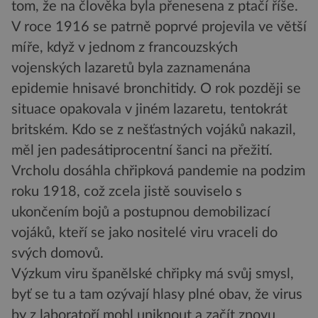
tom, že na člověka byla přenesena z ptačí říše.
V roce 1916 se patrně poprvé projevila ve větší
míře, když v jednom z francouzských
vojenských lazaretů byla zaznamenána
epidemie hnisavé bronchitidy. O rok později se
situace opakovala v jiném lazaretu, tentokrát
britském. Kdo se z nešťastných vojáků nakazil,
měl jen padesátiprocentní šanci na přežití.
Vrcholu dosáhla chřipková pandemie na podzim
roku 1918, což zcela jistě souviselo s
ukončením bojů a postupnou demobilizací
vojáků, kteří se jako nositelé viru vraceli do
svých domovů.
Výzkum viru španělské chřipky má svůj smysl,
byť se tu a tam ozývají hlasy plné obav, že virus
by z laboratoří mohl uniknout a začít znovu