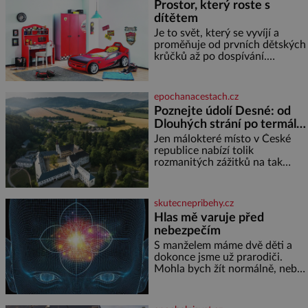
Prostor, který roste s
nebo pomocí klimatizace. Jenže
dítětem
ne vždycky můžeme být v jejich
blízkosti. Nemusíte však zoufat.
Je to svět, který se vyvíjí a
Pokud budete mít promyšlený
proměňuje od prvních dětských
jídelníček, žadné pařáky si na
krůčků až po dospívání.
vás
Správně navržený pokoj
podporuje bezpečí, kreativitu,
soustředění i odpočinek a
epochanacestach.cz
reaguje na každou etapu života
Poznejte údolí Desné: od
a specifické potřeby dítěte. Pro
Dlouhých strání po termální
nejmenší je klíčová
prameny
jednoduchost, měkkost a
Jen málokteré místo v České
bezpečí, proto by pokoj
republice nabízí tolik
miminka měl působit především
rozmanitých zážitků na tak
klidně a útulně. Předškolní věk
malém území jako údolí řeky
je
Desné v srdci Jeseníků. Během
jediného dne můžete
skutecnepribehy.cz
nahlédnout do útrob jedné z
Hlas mě varuje před
nejvýznamnějších vodních
nebezpečím
elektráren v Evropě, vydat se na
horské hřebeny, projet se na
S manželem máme dvě děti a
koloběžce a den zakončit
dokonce jsme už prarodiči.
poznáváním památek ve
Mohla bych žít normálně, nebýt
Velkých Losinách nebo v
jedné zásadní změny, která mi
termálním
nabourala mysl. Živím se jako
mzdová účetní a konec měsíce