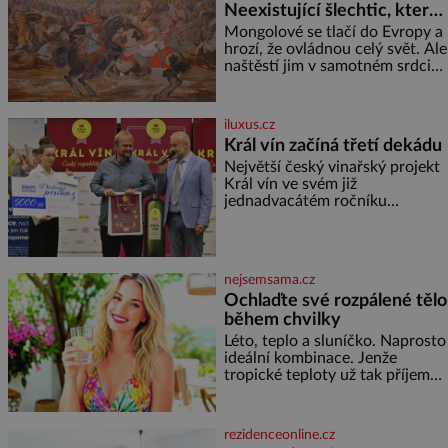
Neexistující šlechtic, který
z Moravy vyžene Mongoly
Mongolové se tlačí do Evropy a
hrozí, že ovládnou celý svět. Ale
naštěstí jim v samotném srdci
Evropy stojí v cestě malé, ale
silné království, které dokáže
dobyvatelské hordy zastavit. Co
iluxus.cz
nedokáže žádná z asijských říší,
Král vín začíná třetí dekádu
co nedokážou Němci – to
Největší český vinařský projekt
dokáže český král. Nebo že by
Král vín ve svém již
ne? Mongolové od roku 1223
jednadvacátém ročníku
postupují podél Kaspického a
představil nejlepší domácí vína.
Azovského moře,
Ta vybírala odborná porota z
celkem 1260 vzorků od 157
vinařů. Král vín, který se – i pře
nejsemsama.cz
Ochlaďte své rozpálené tělo
během chvilky
Léto, teplo a sluníčko. Naprosto
ideální kombinace. Jenže
tropické teploty už tak příjemné
nejsou. Víte, jakými potravinami
se můžete rychle ochladit? K
dyž se nám tropy zaryjí pod
rezidenceonline.cz
kůži, hledáme úlevu v bazénu