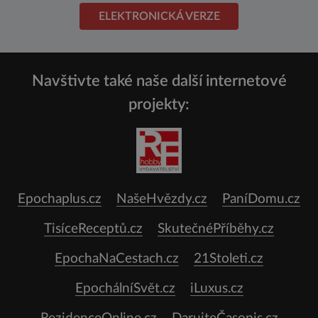
ELEKTRONICKÁ VERZE
Navštivte také naše další internetové
projekty:
Epochaplus.cz
NašeHvězdy.cz
PaníDomu.cz
TisíceReceptů.cz
SkutečnéPříběhy.cz
EpochaNaCestach.cz
21Stoleti.cz
EpochálníSvět.cz
iLuxus.cz