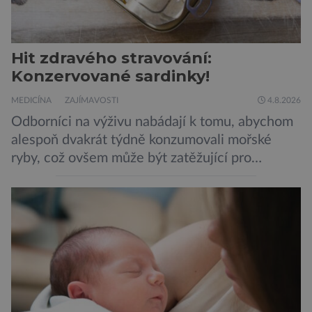
Hit zdravého stravování:
Konzervované sardinky!
MEDICÍNA
ZAJÍMAVOSTI
4.8.2026
Odborníci na výživu nabádají k tomu, abychom
alespoň dvakrát týdně konzumovali mořské
ryby, což ovšem může být zatěžující pro
peněženku. Dobrou zprávou je, že hvězdou
doporučení se nyní staly konzervované
sardinky, které si může dovolit opravdu každý
„Místo toho, aby poskytovaly izolované
mononutrienty, jsou rybí konzervy kompletní
potravinou,“ říká nutriční specialista Colin
Robertson a zdůrazňuje […]