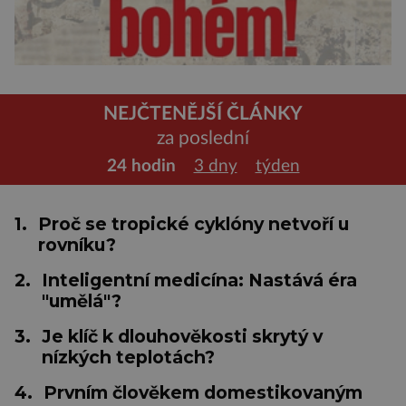
NEJČTENĚJŠÍ ČLÁNKY
za poslední
24 hodin
3 dny
týden
1.
Proč se tropické cyklóny netvoří u
rovníku?
2.
Inteligentní medicína: Nastává éra
"umělá"?
3.
Je klíč k dlouhověkosti skrytý v
nízkých teplotách?
4.
Prvním člověkem domestikovaným