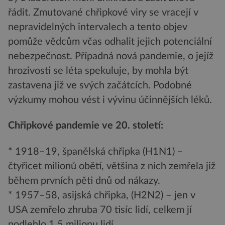
řádit. Zmutované chřipkové viry se vracejí v
nepravidelných intervalech a tento objev
pomůže vědcům včas odhalit jejich potenciální
nebezpečnost. Případná nová pandemie, o jejíž
hrozivosti se léta spekuluje, by mohla být
zastavena již ve svých začátcích. Podobné
výzkumy mohou vést i vývinu účinnějších léků.
Chřipkové pandemie ve 20. století:
* 1918–19, španělská chřipka (H1N1) –
čtyřicet milionů obětí, většina z nich zemřela již
během prvních pěti dnů od nákazy.
* 1957–58, asijská chřipka, (H2N2) – jen v
USA zemřelo zhruba 70 tisíc lidí, celkem jí
podlehlo 1,5 milionu lidí.