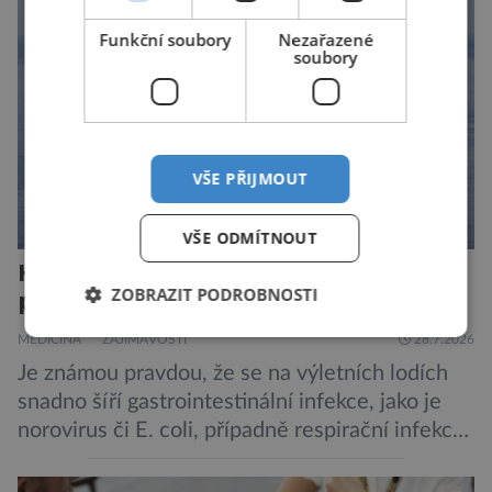
to je případ řady dědičných onemocnění,
Funkční soubory
Nezařazené
například cystické fibrózy, […]
soubory
VŠE PŘIJMOUT
VŠE ODMÍTNOUT
Hantavirus útočí, hrozí nová
ZOBRAZIT PODROBNOSTI
pandemie?
MEDICÍNA
ZAJÍMAVOSTI
28.7.2026
Je známou pravdou, že se na výletních lodích
snadno šíří gastrointestinální infekce, jako je
norovirus či E. coli, případně respirační infekce,
jak tomu bylo na počátku pandemie covidu.
Ovšem slyšet o prvním ohnisku hantaviru na