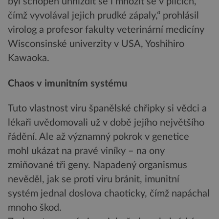
byl schopen uhnízdit se i množit se v plicích,
čímž vyvolával jejich prudké zápaly,“ prohlásil
virolog a profesor fakulty veterinární medicíny
Wisconsinské univerzity v USA, Yoshihiro
Kawaoka.
Chaos v imunitním systému
Tuto vlastnost viru španělské chřipky si vědci a
lékaři uvědomovali už v době jejího největšího
řádění. Ale až významný pokrok v genetice
mohl ukázat na pravé viníky – na ony
zmiňované tři geny. Napadený organismus
nevěděl, jak se proti viru bránit, imunitní
systém jednal doslova chaoticky, čímž napáchal
mnoho škod.