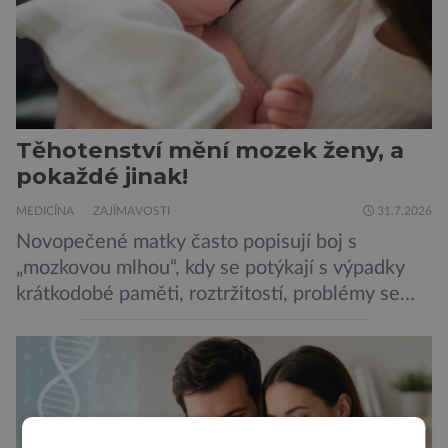
Těhotenství mění mozek ženy, a
pokaždé jinak!
MEDICÍNA
ZAJÍMAVOSTI
31.7.2026
Novopečené matky často popisují boj s
„mozkovou mlhou“, kdy se potýkají s výpadky
krátkodobé paměti, roztržitostí, problémy se
vyjádřit či neschopností udržet pozornost. Tyto
obtíže byly dlouhou dobu připisovány
nedostatku spánku a stresu při péči o
novorozence. Nyní se však ukazuje, že za tím
stojí změny v mozku vyvolané těhotenstvím!