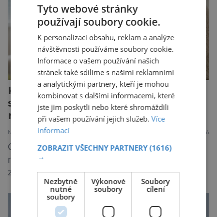
Poporodní mozková mlha, v angličtině […]
Tyto webové stránky
používají soubory cookie.
K personalizaci obsahu, reklam a analýze
návštěvnosti používáme soubory cookie.
Informace o vašem používání našich
stránek také sdílíme s našimi reklamními
a analytickými partnery, kteří je mohou
Každý 25. z nás nosí v genech
kombinovat s dalšími informacemi, které
skryté riziko. Většina o něm nikdy
jste jim poskytli nebo které shromáždili
neuslyší
při vašem používání jejich služeb.
Více
informací
MEDICÍNA
30.7.2026
Geny jsou zvláštní archiv. Pamatují si příběhy
ZOBRAZIT VŠECHNY PARTNERY
(1616)
→
našich předků po tisíce generací a občas v nich
zůstane i chyba, která se tiše dědí dál. Je
Nezbytně
Výkonové
Soubory
nenápadná. Nepůsobí bolest ani únavu. Člověk
nutné
soubory
cílení
soubory
o ní nemusí vědět celý život. Přesto může
jednou rozhodnout o zdraví jeho dítěte. Právě