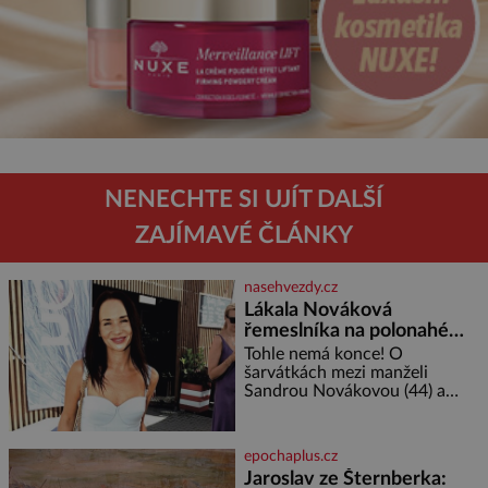
NENECHTE SI UJÍT DALŠÍ
ZAJÍMAVÉ ČLÁNKY
nasehvezdy.cz
Lákala Nováková
řemeslníka na polonahé
tělo!
Tohle nemá konce! O
šarvátkách mezi manželi
Sandrou Novákovou (44) a
Vojtěchem Moravcem (39) se
toho napsalo už hodně. Ale kdo
by doufal, že horká zem u
epochaplus.cz
herečky ze seriálu Ulice a
Jaroslav ze Šternberka:
režiséra vychladne,