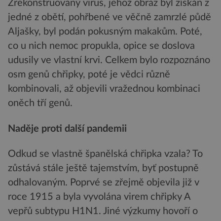
Zrekonstruovaný virus, jehož obraz byl získán z
jedné z obětí, pohřbené ve věčně zamrzlé půdě
Aljašky, byl podán pokusným makakům. Poté,
co u nich nemoc propukla, opice se doslova
udusily ve vlastní krvi. Celkem bylo rozpoznáno
osm genů chřipky, poté je vědci různě
kombinovali, až objevili vražednou kombinaci
oněch tří genů.
Naděje proti další pandemii
Odkud se vlastně španělská chřipka vzala? To
zůstává stále ještě tajemstvím, byť postupně
odhalovaným. Poprvé se zřejmě objevila již v
roce 1915 a byla vyvolána virem chřipky A
vepřů subtypu H1N1. Jiné výzkumy hovoří o