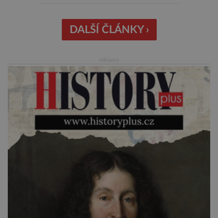
či projev nedostatečné úcty k protistraně.
Nejnovější průzkumy ukazují, že za to lidé, kteří
chodí chronicky pozdě, možná úplně nemohou.
DALŠÍ ČLÁNKY ›
Jaké jsou nejčastější příčiny nedochvilnosti? A
dá se s ní bojovat? […]
reklama