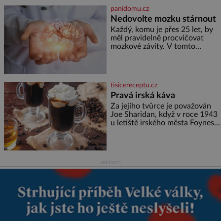
ale doprovázena ohromným
panidomu.cz
dědictvím
Nedovolte mozku stárnout
Každý, komu je přes 25 let, by
měl pravidelně procvičovat
mozkové závity. V tomto
období se totiž začíná
zhoršovat paměť. Možná máte
problém vzpomenout si na
jméno kolegy z práce. Nebo
tisicereceptu.cz
marně v paměti lovíte název
Pravá irská káva
knížky, kterou jste nedávno
přečetli. Je to opravdu tak, s
Za jejího tvůrce je považován
věkem jako kdyby se paměť
Joe Sharidan, když v roce 1943
rozhodla stávkovat. Cvičte
u letiště irského města Foynes
obsluhoval Američany, kteří
kvůli špatnému počasí nemohli
pokračovat v cestě. Povzbudil
je tehdy kávou,
reklama