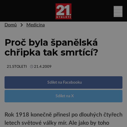
Domů
Medicína
Proč byla španělská
chřipka tak smrtící?
21.STOLETI
21.4.2009
Sdílet na Facebooku
Sdílet na X
Rok 1918 konečně přinesl po dlouhých čtyřech
letech světové války mír. Ale jako by toho