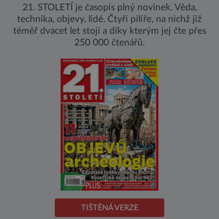
21. STOLETÍ je časopis plný novinek. Věda,
technika, objevy, lidé. Čtyři pilíře, na nichž již
téměř dvacet let stojí a díky kterým jej čte přes
250 000 čtenářů.
TIŠTĚNÁ VERZE