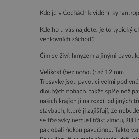
Kde je v Čechách k vidění: synantro
Kde ho u vás najdete: je to typický o
venkovních záchodů
Čím se živí: hmyzem a jinými pavouk
Velikost (bez nohou): až 12 mm
Třesavky jsou pavouci velmi podivnéh
dlouhých nohách, takže spíše než pav
našich krajích ji na rozdíl od jiných
stavbách, které ji zajišťují, že nebud
se třasavky nemusí třást zimou, žijí i
pak obalí řídkou pavučinou. Takto vz