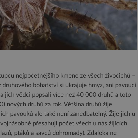
stupců nejpočetnějšího kmene ze všech živočichů –
 z druhového bohatství si ukrajuje hmyz, ani pavouci
ta jich vědci popsali více než 40 000 druhů a toto
00 nových druhů za rok. Většina druhů žije
ich pavouků ale také není zanedbatelný. Žije jich u
vojnásobně přesahují počet všech u nás žijících
 plazů, ptáků a savců dohromady). Zdaleka ne