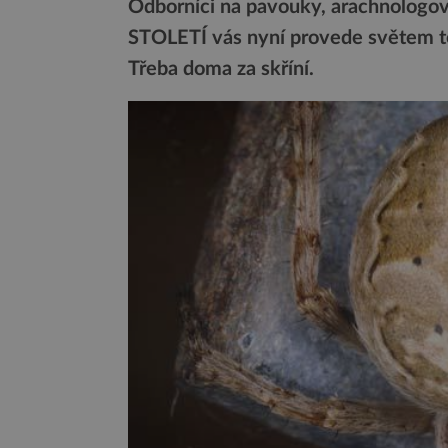
Odborníci na pavouky, arachnologové
STOLETÍ vás nyní provede světem tě
Třeba doma za skříní.