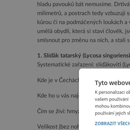
hladu pavouků bát nemusíme. Drtivá 
milimetrů, a postrach tedy vzbuzují sp
kůrou či na podmáčených loukách a v 
umělá obydlí, která si staví člověk, j
smlsnout pro změnu na nich, a stali 
1. Slíďák tatarský (Lycosa singoriensi
Systematické zařazení: slíďákovití (L
Kde je v Čechách k vidění: vzácně v 
Tyto webové
K personalizaci 
Kde ho u vás najdete: obývá zejména
vašem používání n
mohou kombinovat
Čím se živí: hmyzem a jinými pavouk
používání jejich 
ZOBRAZIT VŠEC
Velikost (bez nohou): samice může d