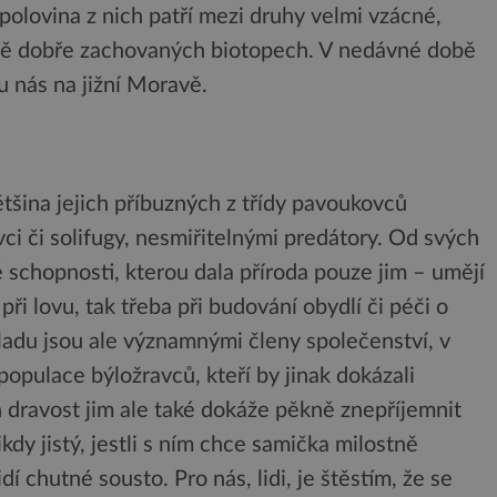
olovina z nich patří mezi druhy velmi vzácné,
čně dobře zachovaných biotopech. V nedávné době
u nás na jižní Moravě.
ětšina jejich příbuzných z třídy pavoukovců
ovci či solifugy, nesmiřitelnými predátory. Od svých
é schopnosti, kterou dala příroda pouze jim – umějí
při lovu, tak třeba při budování obydlí či péči o
adu jsou ale významnými členy společenství, v
 populace býložravců, kteří by jinak dokázali
ch dravost jim ale také dokáže pěkně znepříjemnit
kdy jistý, jestli s ním chce samička milostně
dí chutné sousto. Pro nás, lidi, je štěstím, že se