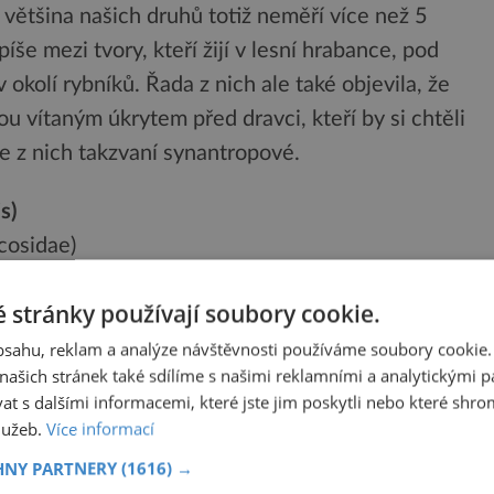
většina našich druhů totiž neměří více než 5
íše mezi tvory, kteří žijí v lesní hrabance, pod
okolí rybníků. Řada z nich ale také objevila, že
sou vítaným úkrytem před dravci, kteří by si chtěli
se z nich takzvaní synantropové.
s)
ycosidae)
teplých oblastech jižní Moravy v okolí řeky Moravy
 stránky používají soubory cookie.
obsahu, reklam a analýze návštěvnosti používáme soubory cookie.
 suché stepní oblasti s chudou vegetací
ašich stránek také sdílíme s našimi reklamními a analytickými par
 s dalšími informacemi, které jste jim poskytli nebo které shro
ovci
služeb.
Více informací
HNY PARTNERY
(1616) →
osáhnout velikosti až 40 mm