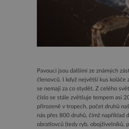
Pavouci jsou dalšími ze známých zá
členovců. I když největší kus koláče
se nemají za co stydět. Z celého svě
číslo se stále zvětšuje tempem asi 2
přirozeně v tropech, počet druhů naš
nás přes 800 druhů, čímž například d
obratlovců (tedy ryb, obojživelníků,