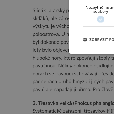
Nezbytně nutn
Slíďák tatarský patří nejzajímavějším
soubory
slíďáků, ale zároveň i největší z naš
výskytu je východní Evropa, zejména
poloostrova. U nás se vyskytuje vzá
ZOBRAZIT P
byl dokonce považován za druh, který
lety bylo objeveno několik silných a 
hluboké nory, které zpevňují stébly tr
pavučinou. Někdy dokonce osidlují no
norách se pavouci schovávají přes de
padne řada druhů hmyzu i jiných pav
pastí, ale napadají ji přímo. Pro člo
2. Třesavka velká (Pholcus phalangio
Systematické zařazení: třesavkovití (