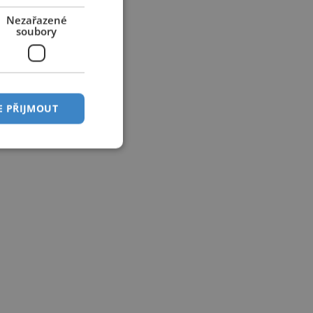
Nezařazené
soubory
E PŘIJMOUT