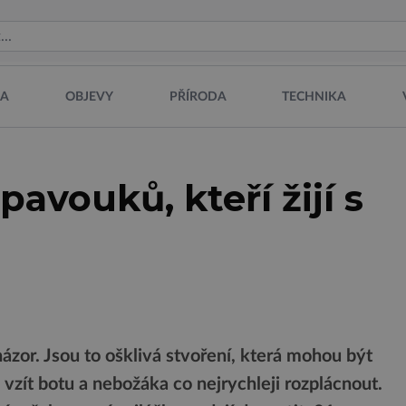
NA
OBJEVY
PŘÍRODA
TECHNIKA
 pavouků, kteří žijí s
ázor. Jsou to ošklivá stvoření, která mohou být
 vzít botu a nebožáka co nejrychleji rozplácnout.