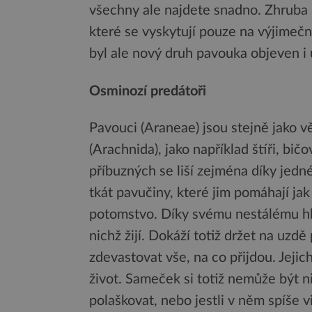
všechny ale najdete snadno. Zhruba p
které se vyskytují pouze na výjime
byl ale nový druh pavouka objeven i 
Osminozí predátoři
Pavouci (Araneae) jsou stejně jako v
(Arachnida), jako například štíři, bič
příbuzných se liší zejména díky jedn
tkát pavučiny, které jim pomáhají jak 
potomstvo. Díky svému nestálému hl
nichž žijí. Dokáží totiž držet na uzdě
zdevastovat vše, na co přijdou. Jeji
život. Sameček si totiž nemůže být ni
polaškovat, nebo jestli v něm spíše vi