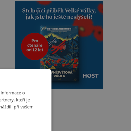
 Informace o
tnery, kteří je
máždili při vašem