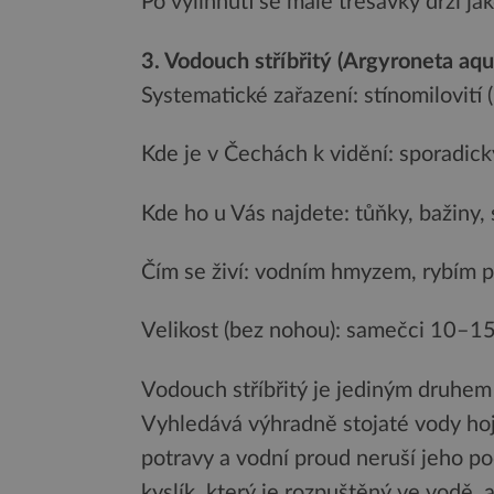
Po vylíhnutí se malé třesavky drží j
3. Vodouch stříbřitý (Argyroneta aqu
Systematické zařazení: stínomilovití
Kde je v Čechách k vidění: sporadic
Kde ho u Vás najdete: tůňky, bažiny, 
Čím se živí: vodním hmyzem, rybím p
Velikost (bez nohou): samečci 10–
Vodouch stříbřitý je jediným druhem 
Vyhledává výhradně stojaté vody hojn
potravy a vodní proud neruší jeho p
kyslík, který je rozpuštěný ve vodě, 