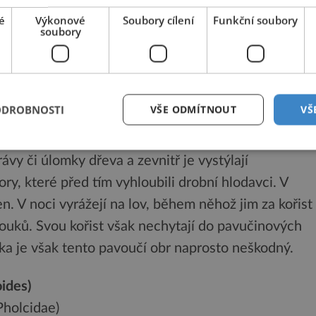
é
Výkonové
Soubory cílení
Funkční soubory
 ozdobám naší přírody. Je to nejen největší z našich
soubory
ich i evropských pavouků. Hlavní oblastí jeho
 jižní Rusko, Ukrajina a země balkánského
cně v teplých oblastech jižní Moravy. Dlouhou dobu
ODROBNOSTI
VŠE ODMÍTNOUT
VŠ
 na našem území již vyhynul, ale před několika
bohatých populací. Slíďáci si hloubí až 30 cm
ávy či úlomky dřeva a zevnitř je vystýlají
ry, které před tím vyhloubili drobní hlodavci. V
n. V noci vyrážejí na lov, během něhož jim za kořist
ouků. Svou kořist však nechytají do pavučinových
věka je však tento pavoučí obr naprosto neškodný.
ides)
Pholcidae)