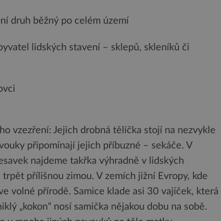
pní druh běžný po celém území
byvatel lidských stavení – sklepů, skleníků či
ovci
o vzezření: Jejich drobná tělíčka stojí na nezvykle
ouky připomínají jejich příbuzné – sekáče. V
 třesavek najdeme takřka výhradně v lidských
e trpět přílišnou zimou. V zemích jižní Evropy, kde
 ve volné přírodě. Samice klade asi 30 vajíček, která
niklý „kokon“ nosí samička nějakou dobu na sobě.