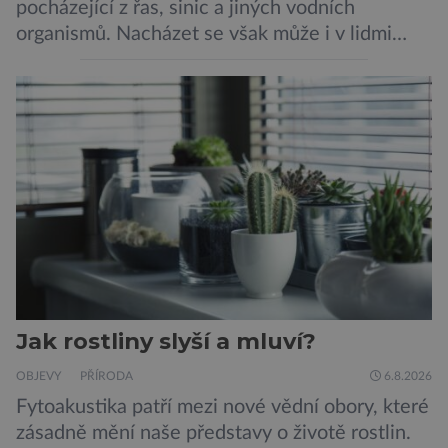
pocházející z řas, sinic a jiných vodních
organismů. Nacházet se však může i v lidmi
konzumovaných mlžích, jako jsou ústřice nebo
slávky. K příznakům otravy patří paralýza
dýchacích cest, dojít však může až k udušení.
Dosud proti tomuto jedu neexistovala
protilátka, nyní ji zřejmě vědci objevili, ovšem
její zdroj je […]
Jak rostliny slyší a mluví?
OBJEVY
PŘÍRODA
6.8.2026
Fytoakustika patří mezi nové vědní obory, které
zásadně mění naše představy o životě rostlin.