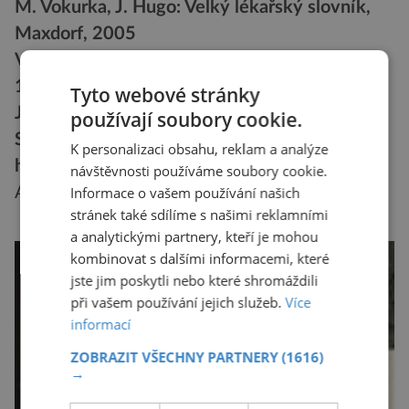
M. Vokurka, J. Hugo: Velký lékařský slovník,
Maxdorf, 2005
V.Corazza: Kniha o zdraví, Victoria Publishing
1999
Tyto webové stránky
J. Klimeš: Kapitoly z lékařské mikrobiologie,
používají soubory cookie.
SPN – UK Praha , 1975
K personalizaci obsahu, reklam a analýze
http://cs.wikipedia.org
/viki/Parazit
návštěvnosti používáme soubory cookie.
Informace o vašem používání našich
Autor: Milan Koukal
stránek také sdílíme s našimi reklamními
a analytickými partnery, kteří je mohou
kombinovat s dalšími informacemi, které
jste jim poskytli nebo které shromáždili
při vašem používání jejich služeb.
Více
informací
ZOBRAZIT VŠECHNY PARTNERY
(1616)
→