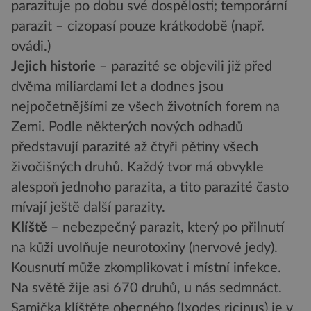
parazituje po dobu své dospělosti; temporární
parazit – cizopasí pouze krátkodobě (např.
ovádi.)
Jejich historie
– parazité se objevili již před
dvěma miliardami let a dodnes jsou
nejpočetnějšími ze všech životních forem na
Zemi. Podle některých nových odhadů
představují parazité až čtyři pětiny všech
živočišných druhů. Každý tvor má obvykle
alespoň jednoho parazita, a tito parazité často
mívají ještě další parazity.
Klíště
– nebezpečný parazit, který po přilnutí
na kůži uvolňuje neurotoxiny (nervové jedy).
Kousnutí může zkomplikovat i místní infekce.
Na světě žije asi 670 druhů, u nás sedmnáct.
Samička klíštěte obecného (Ixodes ricinus) je v