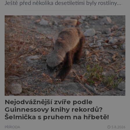
Ještě před několika desetiletími byly rostliny
považovány za tiché a pasivní organismy, které
pouze reagují na změny prostředí. Moderní
výzkum však ukazuje, že skutečnost je mnohem
zajímavější. Rostliny totiž dokážou své okolí
vnímat prostřednictvím mechanických podnětů
a samy také vydávají zvuky […]
Nejodvážnější zvíře podle
Guinnessovy knihy rekordů?
Šelmička s pruhem na hřbetě!
PŘÍRODA
5.8.2026