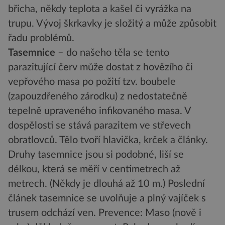
břicha, někdy teplota a kašel či vyrážka na
trupu. Vývoj škrkavky je složitý a může způsobit
řadu problémů.
Tasemnice
– do našeho těla se tento
parazitující červ může dostat z hovězího či
vepřového masa po požití tzv. boubele
(zapouzdřeného zárodku) z nedostatečně
tepelně upraveného infikovaného masa. V
dospělosti se stává parazitem ve střevech
obratlovců. Tělo tvoří hlavička, krček a články.
Druhy tasemnice jsou si podobné, liší se
délkou, která se měří v centimetrech až
metrech. (Někdy je dlouhá až 10 m.) Poslední
článek tasemnice se uvolňuje a plný vajíček s
trusem odchází ven. Prevence: Maso (nově i