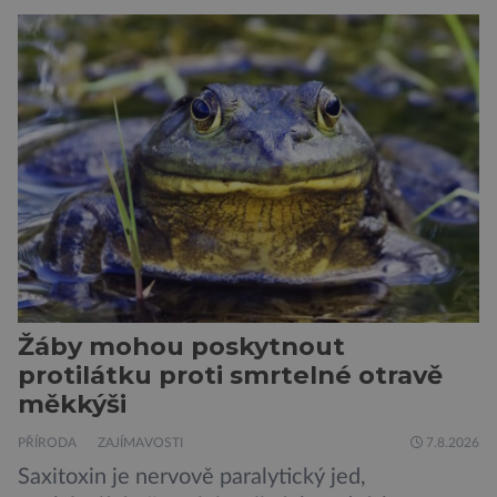
Žáby mohou poskytnout
protilátku proti smrtelné otravě
měkkýši
PŘÍRODA
ZAJÍMAVOSTI
7.8.2026
Saxitoxin je nervově paralytický jed,