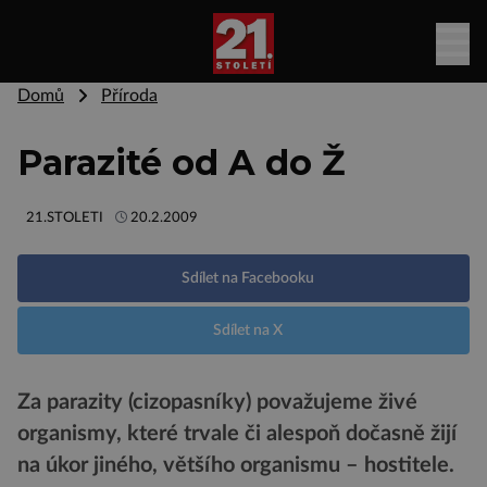
Domů
Příroda
Parazité od A do Ž
21.STOLETI
20.2.2009
Sdílet na Facebooku
Sdílet na X
Za parazity (cizopasníky) považujeme živé
organismy, které trvale či alespoň dočasně žijí
na úkor jiného, většího organismu – hostitele.