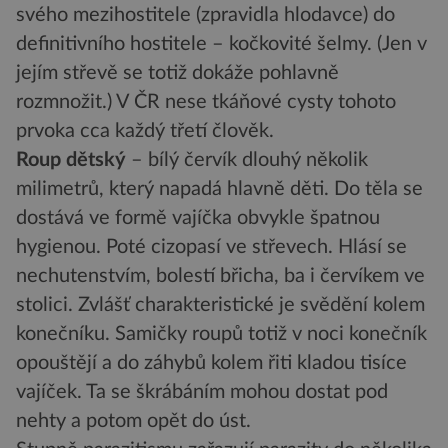
svého mezihostitele (zpravidla hlodavce) do
definitivního hostitele – kočkovité šelmy. (Jen v
jejím střevě se totiž dokáže pohlavně
rozmnožit.) V ČR nese tkáňové cysty tohoto
prvoka cca každý třetí člověk.
Roup dětský
– bílý červík dlouhý několik
milimetrů, který napadá hlavně děti. Do těla se
dostává ve formě vajíčka obvykle špatnou
hygienou. Poté cizopasí ve střevech. Hlásí se
nechutenstvím, bolestí břicha, ba i červíkem ve
stolici. Zvlášť charakteristické je svědění kolem
konečníku. Samičky roupů totiž v noci konečník
opouštějí a do záhybů kolem řiti kladou tisíce
vajíček. Ta se škrábáním mohou dostat pod
nehty a potom opět do úst.