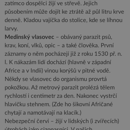
zatímco dospělci žijí ve střevě. Jejich
působením může dojít ke ztrátě až půl litru krve
denně. Kladou vajíčka do stolice, kde se líhnou
larvy.
Medinský vlasovec
– obávaný parazit psů,
krav, koní, vlků, opic – a také člověka. První
záznamy o něm pocházejí již z roku 1530 př. n.
l. K nákazám lidí dochází (hlavně v západní
Africe a v Indii) vinou korýšů v pitné vodě.
Někdy se vlasovec do organismu provrtá
pokožkou. Až metrový parazit prolézá tělem
rychlostí i centimetr za den. Nakonec vystrčí
hlavičku stehnem. (Zde ho šikovní Afričané
chytají a namotávají na klacík.)
Nebezpeční červi – žijí v lidských (i zvířecích)
útrobách jako cizopasníci. V našich