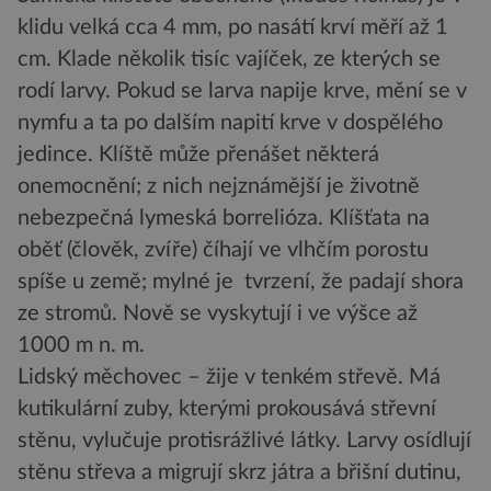
klidu velká cca 4 mm, po nasátí krví měří až 1
cm. Klade několik tisíc vajíček, ze kterých se
rodí larvy. Pokud se larva napije krve, mění se v
nymfu a ta po dalším napití krve v dospělého
jedince. Klíště může přenášet některá
onemocnění; z nich nejznámější je životně
nebezpečná lymeská borrelióza. Klíšťata na
oběť (člověk, zvíře) číhají ve vlhčím porostu
spíše u země; mylné je tvrzení, že padají shora
ze stromů. Nově se vyskytují i ve výšce až
1000 m n. m.
Lidský měchovec – žije v tenkém střevě. Má
kutikulární zuby, kterými prokousává střevní
stěnu, vylučuje protisrážlivé látky. Larvy osídlují
stěnu střeva a migrují skrz játra a břišní dutinu,