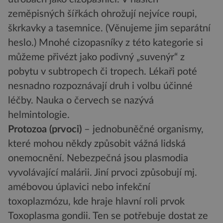
zeměpisných šířkách ohrožují nejvíce roupi,
škrkavky a tasemnice. (Věnujeme jim separátní
heslo.) Mnohé cizopasníky z této kategorie si
můžeme přivézt jako podivný „suvenýr“ z
pobytu v subtropech či tropech. Lékaři poté
nesnadno rozpoznávají druh i volbu účinné
léčby. Nauka o červech se nazývá
helmintologie.
Protozoa (prvoci)
– jednobuněčné organismy,
které mohou někdy způsobit vážná lidská
onemocnění. Nebezpečná jsou plasmodia
vyvolávající malárii. Jiní prvoci způsobují mj.
amébovou úplavici nebo infekční
toxoplazmózu, kde hraje hlavní roli prvok
Toxoplasma gondii. Ten se potřebuje dostat ze