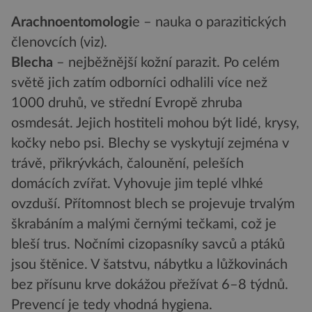
Arachnoentomologi
e – nauka o parazitických
členovcích (viz).
Blecha
– nejběžnější kožní parazit. Po celém
světě jich zatím odborníci odhalili více než
1000 druhů, ve střední Evropě zhruba
osmdesát. Jejich hostiteli mohou být lidé, krysy,
kočky nebo psi. Blechy se vyskytují zejména v
trávě, přikrývkách, čalounění, peleších
domácích zvířat. Vyhovuje jim teplé vlhké
ovzduší. Přítomnost blech se projevuje trvalým
škrabáním a malými černými tečkami, což je
bleší trus. Nočními cizopasníky savců a ptáků
jsou štěnice. V šatstvu, nábytku a lůžkovinách
bez přísunu krve dokážou přežívat 6–8 týdnů.
Prevencí je tedy vhodná hygiena.