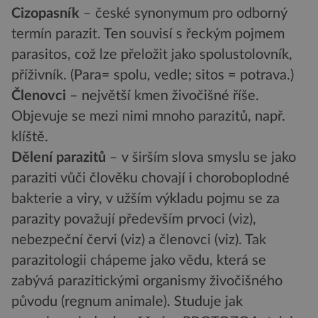
Cizopasník
– české synonymum pro odborný
termín parazit. Ten souvisí s řeckým pojmem
parasitos, což lze přeložit jako spolustolovník,
příživník. (Para= spolu, vedle; sitos = potrava.)
Členovci
– největší kmen živočišné říše.
Objevuje se mezi nimi mnoho parazitů, např.
klíště.
Dělení parazitů
– v širším slova smyslu se jako
paraziti vůči člověku chovají i choroboplodné
bakterie a viry, v užším výkladu pojmu se za
parazity považují především prvoci (viz),
nebezpeční červi (viz) a členovci (viz). Tak
parazitologii chápeme jako vědu, která se
zabývá parazitickými organismy živočišného
původu (regnum animale). Studuje jak