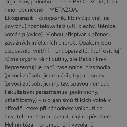
organismy jednobuněčné – PROTOZOA, tak i
mnohobuněčné – METAZOA.
Ektoparazit
– cizopasník, který žije vně (na
povrchu) hostitelova těla (vši, blechy, štěnice,
komár, pijavice). Mohou přispívat k přenosu
závažných infekčních chorob. Opakem jsou
cizopasníci vnitřní – endoparazité, kteří osídlují
různé orgány, tělní dutiny, ale třeba i krev.
Reprezentují je např. tasemnice, plasmodia
(prvoci způsobující malárii), trypanosomy
(prvoci způsobující mj. tzv. spavou nemoc).
Fakultativní parazitismus
(podmíněný,
příležitostný) – u organismů žijících volně v
přírodě, které při náhodném vniknutí do
hostitele mohou žít parazitickým způsobem
Helmintóza
– onemocnění vyvolané