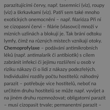
parazitujícími červy, např. tasemnicí (viz), roupy
(viz) a škrkavkami (viz). Patří sem také mnoho
exotických onemocnění – např. filarióza Při ní
se cizopasní červi – filárie (vlasovci) množí v
mízních uzlinách a blokují je. Tak brání odtoku
lymfy, čímž na různých místech vznikají otoky.
Chemoprofylaxe
– podávání antimikrobních
léků (např. antimalarik či antibiotik) s cílem
zabránit infekci či jejímu rozšíření u osob v
riziku nákazy či o lidí z nákazy podezřelých.
Individuální rozdíly počtu hostitelů: náhodný
parazit – potřebuje více hostitelů, neboť na
určitém druhu hostitelů se může např. vyvíjet a
na jiném druhu rozmnožovat; obligatorní parazit
– musí cizopasit trvale; permanentní parazit –