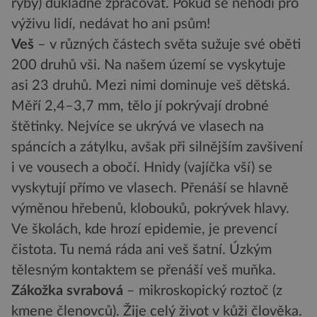
ryby) důkladně zpracovat. Pokud se nehodí pro
výživu lidí, nedávat ho ani psům!
Veš
– v různých částech světa sužuje své oběti
200 druhů vši. Na našem území se vyskytuje
asi 23 druhů. Mezi nimi dominuje veš dětská.
Měří 2,4–3,7 mm, tělo jí pokrývají drobné
štětinky. Nejvíce se ukrývá ve vlasech na
spáncích a zátylku, avšak při silnějším zavšivení
i ve vousech a obočí. Hnidy (vajíčka vší) se
vyskytují přímo ve vlasech. Přenáší se hlavně
výměnou hřebenů, klobouků, pokrývek hlavy.
Ve školách, kde hrozí epidemie, je prevencí
čistota. Tu nemá ráda ani veš šatní. Úzkým
tělesným kontaktem se přenáší veš muňka.
Zákožka svrabová
– mikroskopický roztoč (z
kmene členovců). Žije celý život v kůži člověka.