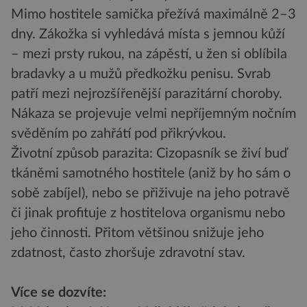
Mimo hostitele samička přežívá maximálně 2–3
dny. Zákožka si vyhledává místa s jemnou kůží
– mezi prsty rukou, na zápěstí, u žen si oblíbila
bradavky a u mužů předkožku penisu. Svrab
patří mezi nejrozšířenější parazitární choroby.
Nákaza se projevuje velmi nepříjemným nočním
svěděním po zahřátí pod přikrývkou.
Životní způsob parazita: Cizopasník se živí buď
tkáněmi samotného hostitele (aniž by ho sám o
sobě zabíjel), nebo se přiživuje na jeho potravě
či jinak profituje z hostitelova organismu nebo
jeho činnosti. Přitom většinou snižuje jeho
zdatnost, často zhoršuje zdravotní stav.
Více se dozvíte: