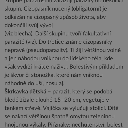
Stupně parazitismu zařazují parazity do několika
skupin. Cizopasník nucený (obligatorní) je
odkázán na cizopasný způsob života, aby
dokončili svůj vývoj
(viz blecha). Další skupinu tvoří fakultativní
parazité (viz). Do třetice známe cizopasníky
nepravé (pseudoparazity). Ti žijí většinou volně
a jen náhodou vniknou do lidského těla, kde
však vydrží krátce naživu. Bolestivým příkladem
je škvor či stonožka, které nám vniknou
náhodně do uší, nosu aj.
Škrkavka dětská
– parazit, který se podobá
bledé žížale dlouhé 15–20 cm, vegetuje v
tenkém střevě. Vajíčka se vylučují stolicí. Dítě
se nakazí většinou špatně omytou zeleninou
hnojenou výkaly. Příznaky: nechutenství, bolest