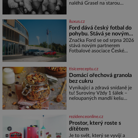
příběh je
naléhá Grasel na starou
švadlenku. Když mu to
neprozradí – ostatně ani
nemůže, protože žádné nemá,
iluxus.cz
spokojí se lupič s několika
Ford dává český fotbal do
měďáky a štůčky látky. Zraněná
pohybu. Stává se novým
žena pár dní nato umírá. Je to
partnerem FAČR
muž nebývale krutý. Jeho činy
Značka Ford se od srpna 2026
budí hrůzu ještě dlouho po jeho
stává novým partnerem
smrti
Fotbalové asociace České
republiky. V rámci tříleté
spolupráce zajistí mobilitu
asociace, reprezentačních týmů
tisicereceptu.cz
i českého fotbalu v regionech.
Domácí ořechová granola
Partner
bez cukru
Vynikající a zdravá snídaně je
tu! Suroviny Vždy 1 šálek –
neloupaných mandlí kešu
ořechů vlašských ořechů
slunečnicových semínek
semínek dýně rozinek 3 šálky
rezidenceonline.cz
ovesných vloček 1 lžíce mlet
Prostor, který roste s
dítětem
Je to svět, který se vyvíjí a