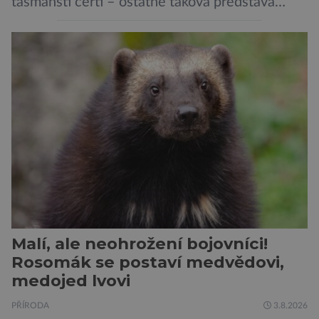
tasmánští čerti – ostatně taková představa
vyplývá i z jejich názvu. Tito největší draví
vačnatci, vyskytující se dnes již výhradně na
ostrově Tasmánie, si však takovou nálepku
vůbec nezaslouží. Fakticky se totiž spíše než o
zákeřné a nebezpečné vzteklouny jedná o
plaché živočichy. Velikostně […]
Malí, ale neohrožení bojovníci!
Rosomák se postaví medvědovi,
medojed lvovi
PŘÍRODA
3.8.2026