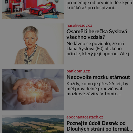
proměňuje od prvních dětských
krůčků až po dospívání.
Správně navržený pokoj
podporuje bezpečí, kreativitu,
soustředění i odpočinek a
nasehvezdy.cz
reaguje na každou etapu života
Osamělá herečka Syslová
a specifické potřeby dítěte. Pro
všechno vzdala?
nejmenší je klíčová
jednoduchost, měkkost a
Nedávno se povídalo, že má
bezpečí, proto by pokoj
Dana Syslová (80) blízkého
miminka měl působit především
přítele, který je jí oporou. Ale je
klidně a útulně. Předškolní věk
to ještě vůbec pravda? V
je
posledních dnech čím dál
častěji mluví o svém odchodu.
panidomu.cz
Dohnala ji snad samota? Půs
Nedovolte mozku stárnout
Každý, komu je přes 25 let, by
měl pravidelně procvičovat
mozkové závity. V tomto
období se totiž začíná
zhoršovat paměť. Možná máte
problém vzpomenout si na
jméno kolegy z práce. Nebo
epochanacestach.cz
marně v paměti lovíte název
Poznejte údolí Desné: od
knížky, kterou jste nedávno
Dlouhých strání po termální
přečetli. Je to opravdu tak, s