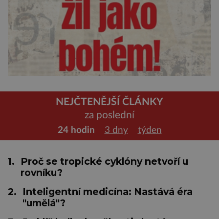
NEJČTENĚJŠÍ ČLÁNKY
za poslední
24 hodin
3 dny
týden
1.
Proč se tropické cyklóny netvoří u
rovníku?
2.
Inteligentní medicína: Nastává éra
"umělá"?