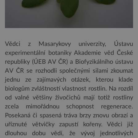
Vědci z Masarykovy univerzity, Ústavu
experimentální botaniky Akademie věd České
republiky (ÚEB AV ČR) a Biofyzikálního ústavu
AV ČR se rozhodli společnými silami zkoumat
jednu ze zajímavých otázek, kterou klade
biologům zvláštností vlastnost rostlin. Na rozdíl
od valné většiny živočichů mají totiž rostliny
zcela mimořádnou schopnost regenerace.
Posekaná či spasená tráva brzy znovu obrazí a
uříznuté větvičky zapustí kořeny. Vědci již
dlouhou dobu vědí, že vývoj jednotlivých