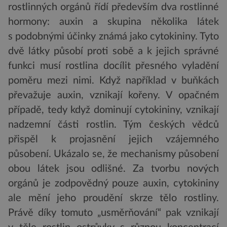
rostlinných orgánů řídí především dva rostlinné
hormony: auxin a skupina několika látek
s podobnými účinky známá jako cytokininy. Tyto
dvě látky působí proti sobě a k jejich správné
funkci musí rostlina docílit přesného vyladění
poměru mezi nimi. Když například v buňkách
převažuje auxin, vznikají kořeny. V opačném
případě, tedy když dominují cytokininy, vznikají
nadzemní části rostlin. Tým českých vědců
přispěl k projasnění jejich vzájemného
působení. Ukázalo se, že mechanismy působení
obou látek jsou odlišné. Za tvorbu nových
orgánů je zodpovědný pouze auxin, cytokininy
ale mění jeho proudění skrze tělo rostliny.
Právě díky tomuto „usměrňování“ pak vznikají