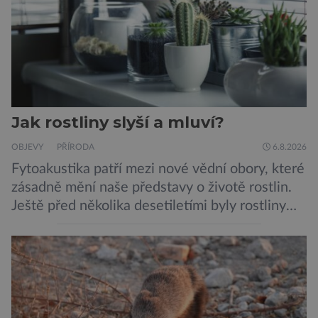
Jak rostliny slyší a mluví?
OBJEVY
PŘÍRODA
6.8.2026
Fytoakustika patří mezi nové vědní obory, které
zásadně mění naše představy o životě rostlin.
Ještě před několika desetiletími byly rostliny
považovány za tiché a pasivní organismy, které
pouze reagují na změny prostředí. Moderní
výzkum však ukazuje, že skutečnost je mnohem
zajímavější. Rostliny totiž dokážou své okolí
vnímat prostřednictvím mechanických podnětů
a samy také vydávají zvuky […]