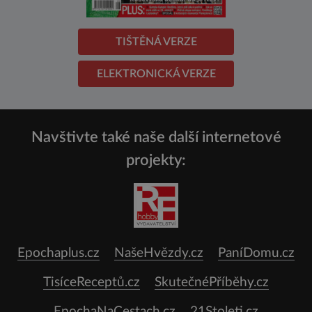
TIŠTĚNÁ VERZE
ELEKTRONICKÁ VERZE
Navštivte také naše další internetové
projekty:
Epochaplus.cz
NašeHvězdy.cz
PaníDomu.cz
TisíceReceptů.cz
SkutečnéPříběhy.cz
EpochaNaCestach.cz
21Stoleti.cz