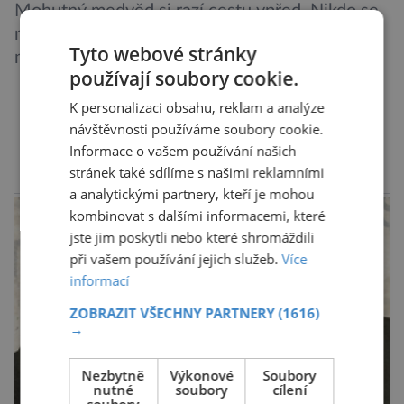
Mohutný medvěd si razí cestu vpřed. Nikdo se
mu ji neopováží zkřížit! Anebo ano? Pach
Tyto webové stránky
mršiny jej zavede k hodujícímu rosomákovi. Ten
používají soubory cookie.
se ale před ním nechystá ustoupit. Ačkoli
velikostní rozdíl mezi nimi je značný, statečná
K personalizaci obsahu, reklam a analýze
„lasice“ je odhodlána bránit svou kořist.
návštěvnosti používáme soubory cookie.
DALŠÍ ČLÁNKY ›
Informace o vašem používání našich
Nedosahují nijak impozantní velikosti, jde spíše
stránek také sdílíme s našimi reklamními
o menší šelmy. Svou houževnatostí, bojovností
reklama
a analytickými partnery, kteří je mohou
a […]
kombinovat s dalšími informacemi, které
jste jim poskytli nebo které shromáždili
při vašem používání jejich služeb.
Více
informací
ZOBRAZIT VŠECHNY PARTNERY
(1616)
→
Nezbytně
Výkonové
Soubory
nutné
soubory
cílení
soubory