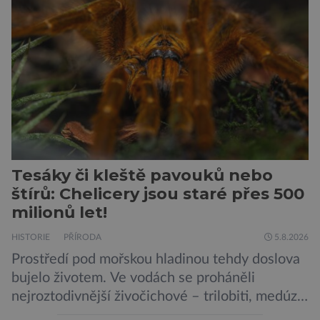
názvu nežije pouze v jižní Africe, ale domovem
je mu valná část černého kontinentu a
vyskytuje se rovněž v oblastech […]
Tesáky či kleště pavouků nebo
štírů: Chelicery jsou staré přes 500
milionů let!
HISTORIE
PŘÍRODA
5.8.2026
Prostředí pod mořskou hladinou tehdy doslova
bujelo životem. Ve vodách se proháněli
nejroztodivnější živočichové – trilobiti, medúzy
či hlavonožci. V dávném kambriu žil také