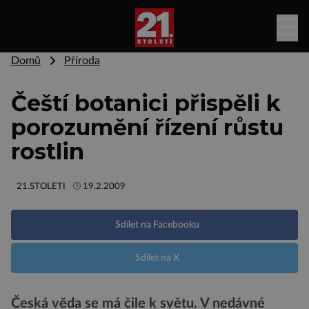
Domů
Příroda
Čeští botanici přispěli k
porozumění řízení růstu
rostlin
21.STOLETI
19.2.2009
Sdílet na Facebooku
Sdílet na X
Česká věda se má čile k světu. V nedávné