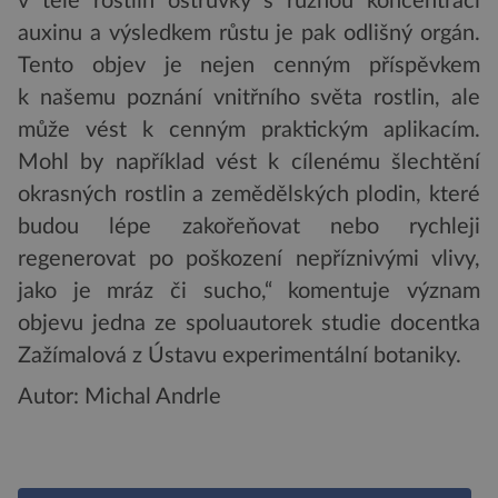
v těle rostlin ostrůvky s různou koncentrací
auxinu a výsledkem růstu je pak odlišný orgán.
Tento objev je nejen cenným příspěvkem
k našemu poznání vnitřního světa rostlin, ale
může vést k cenným praktickým aplikacím.
Mohl by například vést k cílenému šlechtění
okrasných rostlin a zemědělských plodin, které
budou lépe zakořeňovat nebo rychleji
regenerovat po poškození nepříznivými vlivy,
jako je mráz či sucho,“ komentuje význam
objevu jedna ze spoluautorek studie docentka
Zažímalová z Ústavu experimentální botaniky.
Autor: Michal Andrle