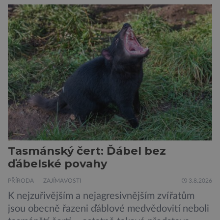
prazvláštní stonožce podobný tvor, který měl
zárodky zbraní typických pro dnešní pavouky.
Pavouci, štíři či klíšťata jsou členovci patřící do
skupiny klepítkatců. Vyznačují se takzvanými
chelicerami, které u nich představují právě […]
Tasmánský čert: Ďábel bez
ďábelské povahy
PŘÍRODA
ZAJÍMAVOSTI
3.8.2026
K nejzuřivějším a nejagresivnějším zvířatům
jsou obecně řazeni ďáblové medvědovití neboli