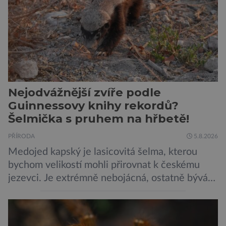
Nejodvážnější zvíře podle
Guinnessovy knihy rekordů?
Šelmička s pruhem na hřbetě!
PŘÍRODA
5.8.2026
Medojed kapský je lasicovitá šelma, kterou
bychom velikostí mohli přirovnat k českému
jezevci. Je extrémně nebojácná, ostatně bývá
označována za nejodvážnější zvíře vůbec. V
této souvislosti je dokonce zapsána do
Guinnessovy knihy rekordů. Navzdory svému