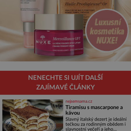
NENECHTE SI UJÍT DALŠÍ
ZAJÍMAVÉ ČLÁNKY
nejsemsama.cz
Tiramisu s mascarpone a
kávou
Slavný italský dezert je ideální
tečkou za rodinným obědem i
slavnostní večeří a jeho