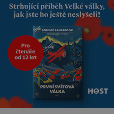
dobře zaopatřený mladý muž.
Manželství nám oběma moc
nesvědčilo, brzy jsme zjistili, že