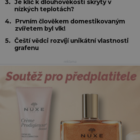
3.
Je klíč k dlouhověkosti skrytý v
nízkých teplotách?
4.
Prvním člověkem domestikovaným
zvířetem byl vlk!
5.
Čeští vědci rozvíjí unikátní vlastnosti
grafenu
reklama