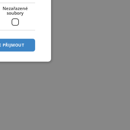
Nezařazené
soubory
E PŘIJMOUT