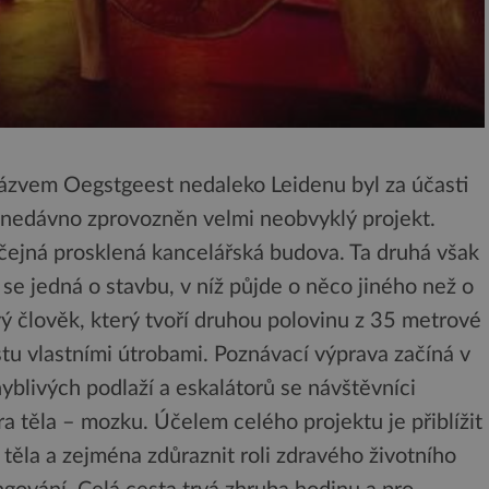
zvem Oegstgeest nedaleko Leidenu byl za účasti
 nedávno zprovozněn velmi neobvyklý projekt.
čejná prosklená kancelářská budova. Ta druhá však
se jedná o stavbu, v níž půjde o něco jiného než o
ý člověk, který tvoří druhou polovinu z 35 metrové
tu vlastními útrobami. Poznávací výprava začíná v
blivých podlaží a eskalátorů se návštěvníci
ra těla – mozku. Účelem celého projektu je přiblížit
těla a zejména zdůraznit roli zdravého životního