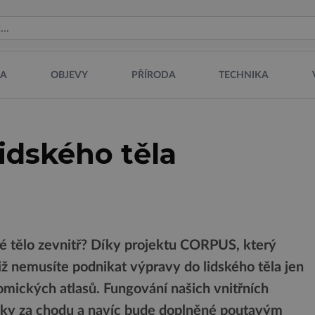
NA
OBJEVY
PŘÍRODA
TECHNIKA
lidského těla
ké tělo zevnitř? Díky projektu CORPUS, který
iž nemusíte podnikat výpravy do lidského těla jen
omických atlasů. Fungování našich vnitřních
cky za chodu a navíc bude doplněné poutavým