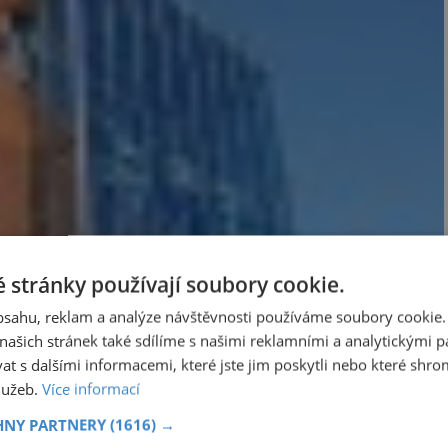
 stránky používají soubory cookie.
obsahu, reklam a analýze návštěvnosti používáme soubory cookie.
ašich stránek také sdílíme s našimi reklamními a analytickými par
 s dalšími informacemi, které jste jim poskytli nebo které shro
služeb.
Více informací
HNY PARTNERY
(1616) →