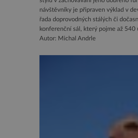
stylu v zachovávání jeho dobrého fun
návštěvníky je připraven výklad v dev
řada doprovodných stálých či dočasný
konferenční sál, který pojme až 540 
Autor: Michal Andrle