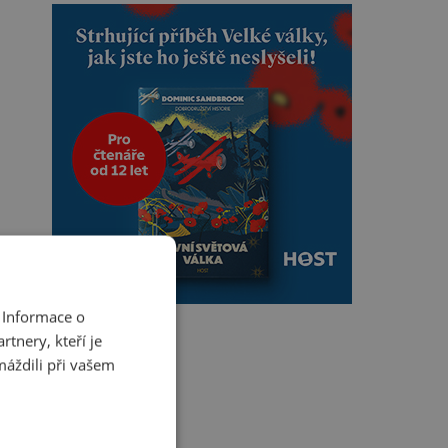
 Informace o
tnery, kteří je
máždili při vašem