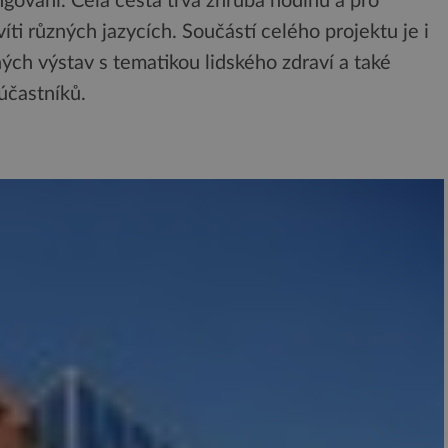
gování. Celá cesta trvá zhruba hodinu a pro
íti různých jazycích. Součástí celého projektu je i
ch výstav s tematikou lidského zdraví a také
účastníků.