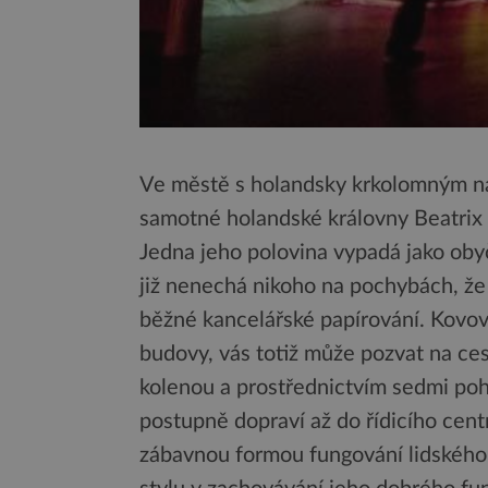
Ve městě s holandsky krkolomným ná
samotné holandské královny Beatrix
Jedna jeho polovina vypadá jako oby
již nenechá nikoho na pochybách, že 
běžné kancelářské papírování. Kovov
budovy, vás totiž může pozvat na ces
kolenou a prostřednictvím sedmi pohy
postupně dopraví až do řídicího cent
zábavnou formou fungování lidského 