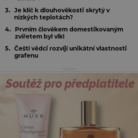
3.
Je klíč k dlouhověkosti skrytý v
nízkých teplotách?
4.
Prvním člověkem domestikovaným
zvířetem byl vlk!
5.
Čeští vědci rozvíjí unikátní vlastnosti
grafenu
reklama