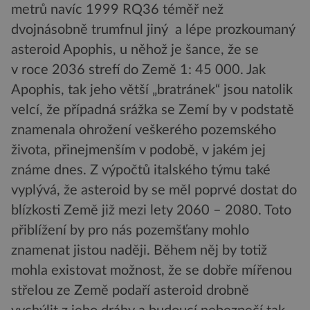
metrů navíc 1999 RQ36 téměř než
dvojnásobně trumfnul jiný a lépe prozkoumaný
asteroid Apophis, u něhož je šance, že se
v roce 2036 strefí do Země 1: 45 000. Jak
Apophis, tak jeho větší „bratránek“ jsou natolik
velcí, že případná srážka se Zemí by v podstatě
znamenala ohrožení veškerého pozemského
života, přinejmenším v podobě, v jakém jej
známe dnes. Z výpočtů italského týmu také
vyplývá, že asteroid by se měl poprvé dostat do
blízkosti Země již mezi lety 2060 – 2080. Toto
přiblížení by pro nás pozemšťany mohlo
znamenat jistou naději. Během něj by totiž
mohla existovat možnost, že se dobře mířenou
střelou ze Země podaří asteroid drobně