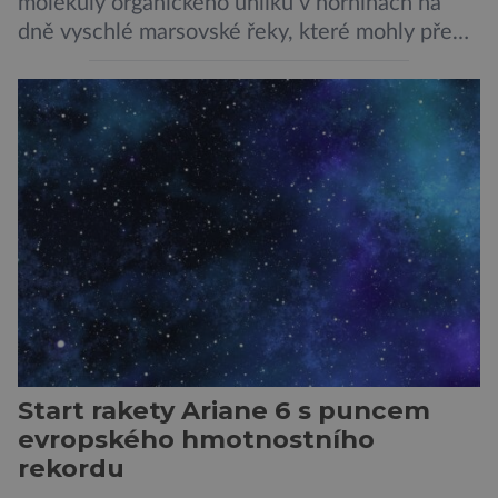
molekuly organického uhlíku v horninách na
dně vyschlé marsovské řeky, které mohly před
miliardami let vzniknout působením vody.
Svědčí snad o dávném životě na planetě?
Měření provedená přístrojem Sherloc,
umístěném na roveru Perseverance,
identifikovala organický uhlík v jílovcích z
výchozů, což jsou vyhaslé podzemní lávové
proudy vystupující na povrch, sopky […]
Start rakety Ariane 6 s puncem
evropského hmotnostního
rekordu