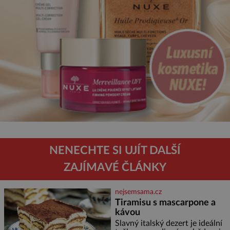
NENECHTE SI UJÍT DALŠÍ
ZAJÍMAVÉ ČLÁNKY
nejsemsama.cz
Tiramisu s mascarpone a
kávou
Slavný italský dezert je ideální