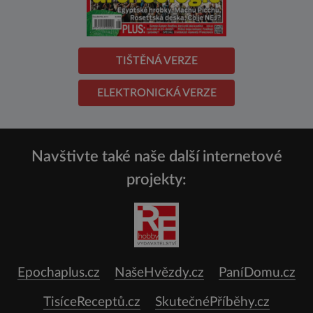
TIŠTĚNÁ VERZE
ELEKTRONICKÁ VERZE
Navštivte také naše další internetové
projekty:
Epochaplus.cz
NašeHvězdy.cz
PaníDomu.cz
TisíceReceptů.cz
SkutečnéPříběhy.cz