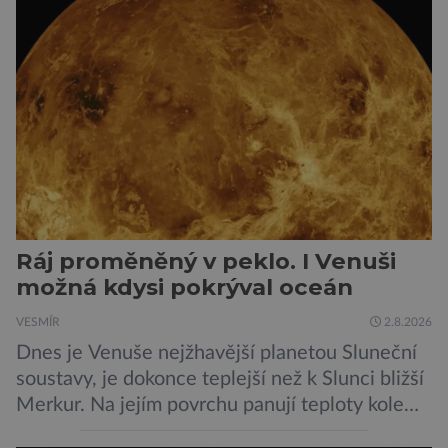
Ráj proměněný v peklo. I Venuši
možná kdysi pokrýval oceán
VESMÍR
2.8.2026
Dnes je Venuše nejžhavější planetou Sluneční
soustavy, je dokonce teplejší než k Slunci bližší
Merkur. Na jejím povrchu panují teploty kolem
464 °C, atmosféra je více než devadesátkrát