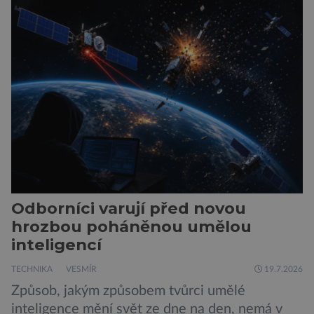
hustší než na Zemi a aby toho nebylo málo, z
oblaků se snáší kapky kyseliny sírové. Zkrátka,
není to prostředí, ve kterém by příčetný člověk
chtěl strávit […]
Odborníci varují před novou
hrozbou poháněnou umělou
inteligencí
TECHNIKA
VESMÍR
19.7.2026
Způsob, jakým způsobem tvůrci umělé
inteligence mění svět ze dne na den, nemá v