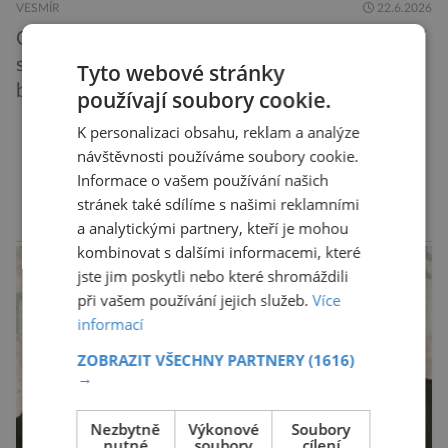
VESMÍR
22.6.2026
Odpočítávání skončilo, raketa odstartovala. Řítí
se vstříc nebi, jako kdyby chtěla protrhnout
Tyto webové stránky
blankytně modré plátno. Pracovníci
používají soubory cookie.
kosmodromu spolu s dalšími odborníky
K personalizaci obsahu, reklam a analýze
sledujícími start pomalu ani nedýchají. Vyjde
návštěvnosti používáme soubory cookie.
všechno podle plánu, nebo se něco pokazí?
DALŠÍ ČLÁNKY ›
Informace o vašem používání našich
Ariane 6 – tak se nazývá systém nosných raket
stránek také sdílíme s našimi reklamními
Evropské kosmické agentury (ESA), který má
a analytickými partnery, kteří je mohou
reklama
sloužit pro účely nejrůznějších vesmírných misí,
kombinovat s dalšími informacemi, které
[…]
jste jim poskytli nebo které shromáždili
při vašem používání jejich služeb.
Více
informací
ZOBRAZIT VŠECHNY PARTNERY
(1616)
→
Nezbytně
Výkonové
Soubory
nutné
soubory
cílení