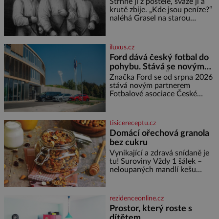
bez které si českou zahradu ani
Strhne ji z postele, sváže ji a
nedokážeme představit. Její
krutě zbije. „Kde jsou peníze?“
příběh je
naléhá Grasel na starou
švadlenku. Když mu to
neprozradí – ostatně ani
nemůže, protože žádné nemá,
iluxus.cz
spokojí se lupič s několika
Ford dává český fotbal do
měďáky a štůčky látky. Zraněná
pohybu. Stává se novým
žena pár dní nato umírá. Je to
partnerem FAČR
muž nebývale krutý. Jeho činy
Značka Ford se od srpna 2026
budí hrůzu ještě dlouho po jeho
stává novým partnerem
smrti
Fotbalové asociace České
republiky. V rámci tříleté
spolupráce zajistí mobilitu
asociace, reprezentačních týmů
tisicereceptu.cz
i českého fotbalu v regionech.
Domácí ořechová granola
Partner
bez cukru
Vynikající a zdravá snídaně je
tu! Suroviny Vždy 1 šálek –
neloupaných mandlí kešu
ořechů vlašských ořechů
slunečnicových semínek
semínek dýně rozinek 3 šálky
rezidenceonline.cz
ovesných vloček 1 lžíce mlet
Prostor, který roste s
dítětem