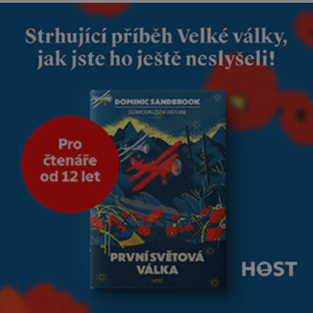
nás dali dohromady, Toník byl
dobře zaopatřený mladý muž.
Manželství nám oběma moc
nesvědčilo, brzy jsme zjistili, že