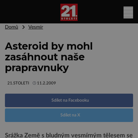
Domů
Vesmír
Asteroid by mohl
zasáhnout naše
prapravnuky
21.STOLETI
11.2.2009
Sdílet na Facebooku
Sdílet na X
Srážka Země s bludným vesmírným tělesem se