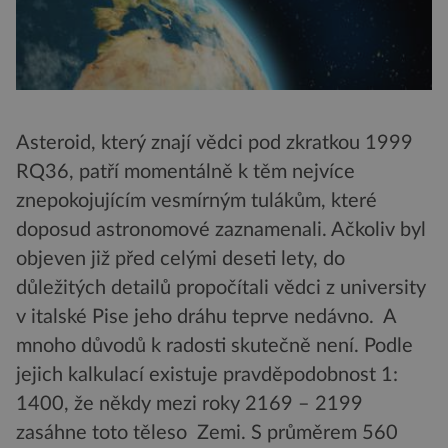
Asteroid, který znají vědci pod zkratkou 1999
RQ36, patří momentálně k těm nejvíce
znepokojujícím vesmírným tulákům, které
doposud astronomové zaznamenali. Ačkoliv byl
objeven již před celými deseti lety, do
důležitých detailů propočítali vědci z university
v italské Pise jeho dráhu teprve nedávno. A
mnoho důvodů k radosti skutečně není. Podle
jejich kalkulací existuje pravděpodobnost 1:
1400, že někdy mezi roky 2169 – 2199
zasáhne toto těleso Zemi. S průměrem 560