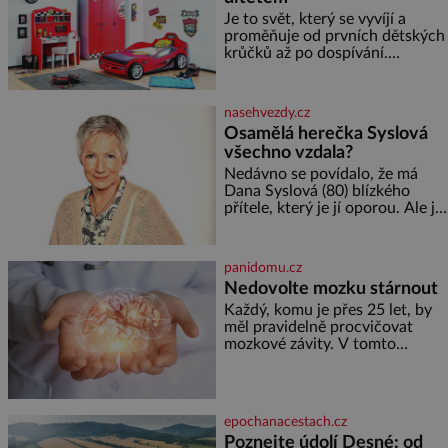
Je to svět, který se vyvíjí a
proměňuje od prvních dětských
krůčků až po dospívání.
Správně navržený pokoj
podporuje bezpečí, kreativitu,
soustředění i odpočinek a
nasehvezdy.cz
reaguje na každou etapu života
Osamělá herečka Syslová
a specifické potřeby dítěte. Pro
všechno vzdala?
nejmenší je klíčová
jednoduchost, měkkost a
Nedávno se povídalo, že má
bezpečí, proto by pokoj
Dana Syslová (80) blízkého
miminka měl působit především
přítele, který je jí oporou. Ale je
klidně a útulně. Předškolní věk
to ještě vůbec pravda? V
je
posledních dnech čím dál
častěji mluví o svém odchodu.
panidomu.cz
Dohnala ji snad samota? Půs
Nedovolte mozku stárnout
Každý, komu je přes 25 let, by
měl pravidelně procvičovat
mozkové závity. V tomto
období se totiž začíná
zhoršovat paměť. Možná máte
problém vzpomenout si na
jméno kolegy z práce. Nebo
epochanacestach.cz
marně v paměti lovíte název
Poznejte údolí Desné: od
knížky, kterou jste nedávno