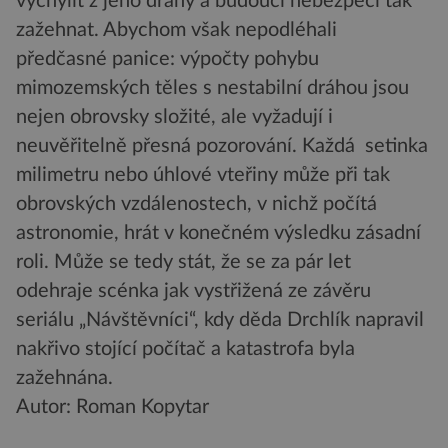
vychýlit z jeho dráhy a budoucí nebezpečí tak
zažehnat. Abychom však nepodléhali
předčasné panice: výpočty pohybu
mimozemských těles s nestabilní dráhou jsou
nejen obrovsky složité, ale vyžadují i
neuvěřitelně přesná pozorování. Každá setinka
milimetru nebo úhlové vteřiny může při tak
obrovských vzdálenostech, v nichž počítá
astronomie, hrát v konečném výsledku zásadní
roli. Může se tedy stát, že se za pár let
odehraje scénka jak vystřižená ze závěru
seriálu „Návštěvníci“, kdy děda Drchlík napravil
nakřivo stojící počítač a katastrofa byla
zažehnána.
Autor: Roman Kopytar