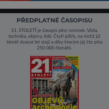
PŘEDPLATNÉ ČASOPISU
21. STOLETÍ je časopis plný novinek. Věda,
technika, objevy, lidé. Čtyři pilíře, na nichž již
téměř dvacet let stojí a díky kterým jej čte přes
250 000 čtenářů.