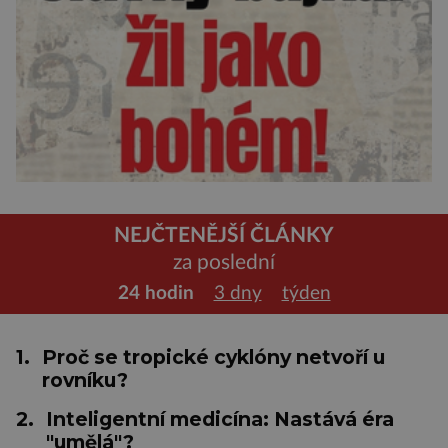
NEJČTENĚJŠÍ ČLÁNKY
za poslední
24 hodin
3 dny
týden
1.
Proč se tropické cyklóny netvoří u
rovníku?
2.
Inteligentní medicína: Nastává éra
"umělá"?