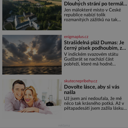
Dlouhých strání po termální
přečetli. Je to opravdu tak, s
věkem jako kdyby se paměť
prameny
Jen málokteré místo v České
rozhodla stávkovat. Cvičte
republice nabízí tolik
rozmanitých zážitků na tak
malém území jako údolí řeky
Desné v srdci Jeseníků. Během
jediného dne můžete
enigmaplus.cz
nahlédnout do útrob jedné z
Strašidelná pláž Dumas: Je
nejvýznamnějších vodních
černý písek podhoubím, ze
elektráren v Evropě, vydat se na
kterého roste zlo?
horské hřebeny, projet se na
V indickém svazovém státu
koloběžce a den zakončit
Gudžarát se nachází část
poznáváním památek ve
pobřeží, které má hodně
Velkých Losinách nebo v
temnou pověst. Jistě k tomu
termálním
přispívá i černý písek této pláže.
Proč má pláž takové netypické
skutecnepribehy.cz
zbarvení? Nakolik jsou pravd
Dovolte lásce, aby si vás
našla
Už jsem ani nedoufala, že mě
něco tak krásného potká. Až v
pětapadesáti jsem zažila lásku
na první pohled. Poprvé jsem se
vdávala, když mi bylo dvacet.
Oba jsme byli mladí a byl to tak
reklama
říkajíc sňatek z rozumu. Rodiče