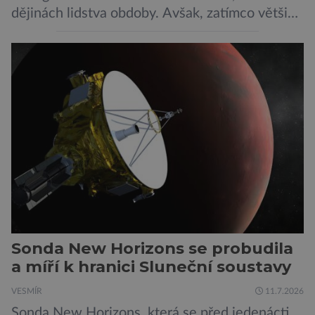
dějinách lidstva obdoby. Avšak, zatímco většina
pozornosti se soustředí na chatboty,
generování obrázků nebo automatizaci práce,
bezpečnostní experti upozorňují na mnohem
méně nápadné riziko. Podle některých
odborníků by už během příštích dvou let mohly
pokročilé systémy AI výrazně usnadnit
kybernetické útoky […]
Sonda New Horizons se probudila
a míří k hranici Sluneční soustavy
VESMÍR
11.7.2026
Sonda New Horizons, která se před jedenácti