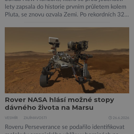
lety zapsala do historie prvním průletem kolem
Pluta, se znovu ozvala Zemi. Po rekordních 321
dnech v hibernačním režimu se ve vzdálenosti
9,5 miliardy kilometrů od Země probrala a
podle NASA je ve výtečném stavu. Nyní ji čeká
další etapa její mise, jejíž ambicí je přinést
dosud nejpodrobnější […]
Rover NASA hlásí možné stopy
dávného života na Marsu
VESMÍR
ZAJÍMAVOSTI
26.6.2026
Roveru Perseverance se podařilo identifikovat