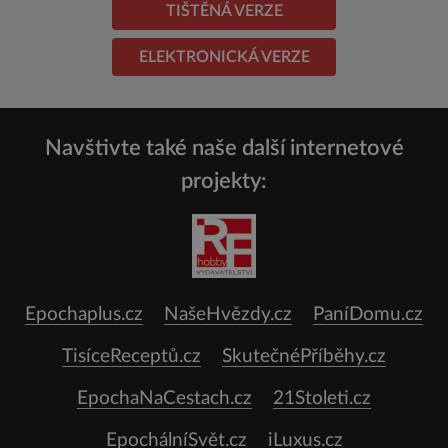
TIŠTĚNÁ VERZE
ELEKTRONICKÁ VERZE
Navštivte také naše další internetové
projekty:
Epochaplus.cz
NašeHvězdy.cz
PaníDomu.cz
TisíceReceptů.cz
SkutečnéPříběhy.cz
EpochaNaCestach.cz
21Stoleti.cz
EpochálníSvět.cz
iLuxus.cz