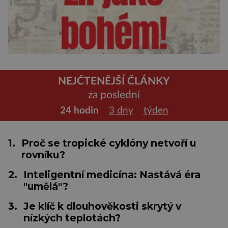
NEJČTENĚJŠÍ ČLÁNKY
za poslední
24 hodin
3 dny
týden
1.
Proč se tropické cyklóny netvoří u
rovníku?
2.
Inteligentní medicína: Nastává éra
"umělá"?
3.
Je klíč k dlouhověkosti skrytý v
nízkých teplotách?