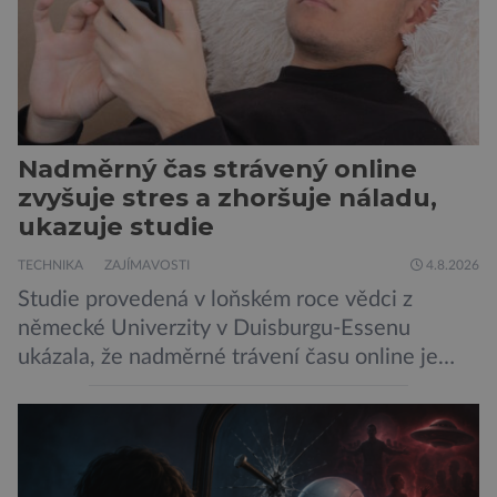
Nadměrný čas strávený online
zvyšuje stres a zhoršuje náladu,
ukazuje studie
TECHNIKA
ZAJÍMAVOSTI
4.8.2026
Studie provedená v loňském roce vědci z
německé Univerzity v Duisburgu-Essenu
ukázala, že nadměrné trávení času online je
spojeno s vyšší úrovní stresu, horší náladou a
vede k zanedbávání dalších aktivit. Zúčastnilo
se jí 900 dospělých Němců, kteří uvedli, že se v
posledním roce alespoň jednou zapojili do hraní