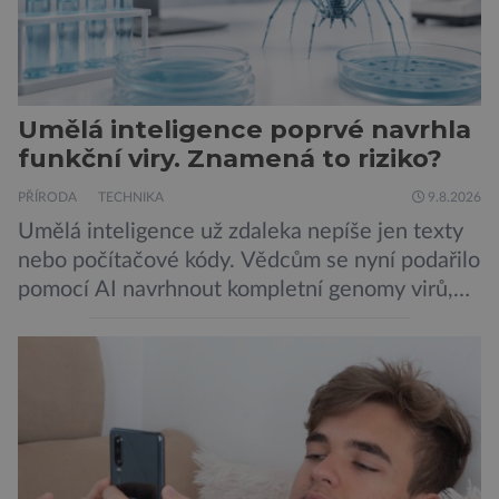
Umělá inteligence poprvé navrhla
funkční viry. Znamená to riziko?
PŘÍRODA
TECHNIKA
9.8.2026
Umělá inteligence už zdaleka nepíše jen texty
nebo počítačové kódy. Vědcům se nyní podařilo
pomocí AI navrhnout kompletní genomy virů,
které následně v laboratoři skutečně ožily.
Takový postup není samoúčelný, protože by
mohl pomoci v boji proti bakteriím odolným
vůči antibiotikům, současně však otevírá nové
otázky biologické bezpečnosti. Výzkumníci ze
Stanfordovy univerzity a Arc Institute […]