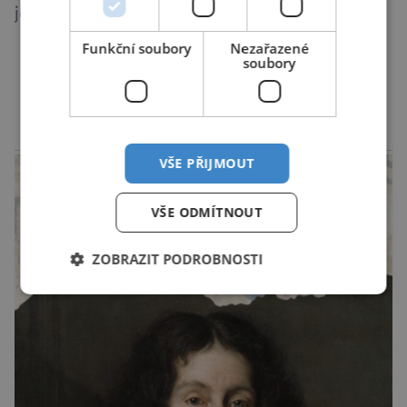
je toho důkazem. Francouzský hatchback si
zachoval svůj atraktivní design, přidal delší
Funkční soubory
Nezařazené
dojezd a modernější technologie, ale hlavně
soubory
ukazuje, že i kompaktní elektromobil může být
DALŠÍ ČLÁNKY ›
autem, se kterým bez obav vyrazíte za hranice
města Peugeot se u modelu 208 trefil do
reklama
černého už […]
VŠE PŘIJMOUT
VŠE ODMÍTNOUT
ZOBRAZIT PODROBNOSTI