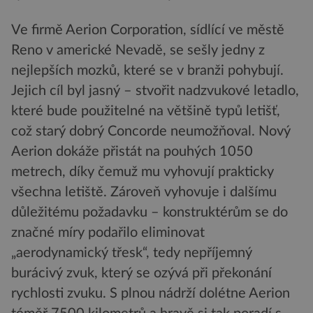
Ve firmě Aerion Corporation, sídlící ve městě
Reno v americké Nevadě, se sešly jedny z
nejlepších mozků, které se v branži pohybují.
Jejich cíl byl jasný – stvořit nadzvukové letadlo,
které bude použitelné na většině typů letišť,
což starý dobrý Concorde neumožňoval. Nový
Aerion dokáže přistát na pouhých 1050
metrech, díky čemuž mu vyhovují prakticky
všechna letiště. Zároveň vyhovuje i dalšímu
důležitému požadavku – konstruktérům se do
značné míry podařilo eliminovat
„aerodynamický třesk“, tedy nepříjemný
burácivý zvuk, který se ozývá při překonání
rychlosti zvuku. S plnou nádrží dolétne Aerion