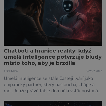
her, sledování pornografie, sledování sociálních
sítí […]
Chatboti a hranice reality: když
umělá inteligence potvrzuje bludy
místo toho, aby je brzdila
TECHNIKA
26.7.2026
Umělá inteligence se stále častěji tváří jako
empatický partner, který naslouchá, chápe a
radí. Jenže právě tahle domnělá vstřícnost má i
svou temnou stránku… Nová studie výzkumníků
z City University of New York a King’s College