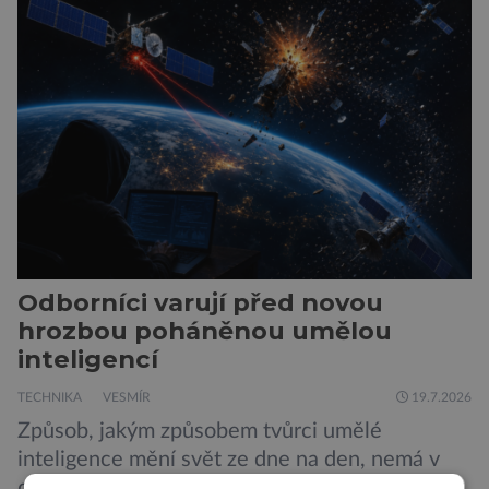
London ukazuje, že někteří choboti, včetně
populárního systému Grok od firmy xAI Elona
Muska, mají tendenci podporovat bludné
představy […]
Odborníci varují před novou
hrozbou poháněnou umělou
inteligencí
TECHNIKA
VESMÍR
19.7.2026
Způsob, jakým způsobem tvůrci umělé
inteligence mění svět ze dne na den, nemá v
dějinách lidstva obdoby. Avšak, zatímco většina