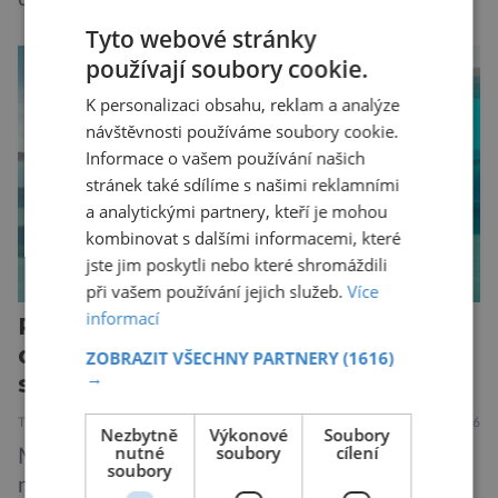
pozornosti se soustředí na chatboty,
Tyto webové stránky
generování obrázků nebo automatizaci práce,
používají soubory cookie.
bezpečnostní experti upozorňují na mnohem
K personalizaci obsahu, reklam a analýze
méně nápadné riziko. Podle některých
návštěvnosti používáme soubory cookie.
odborníků by už během příštích dvou let mohly
Informace o vašem používání našich
pokročilé systémy AI výrazně usnadnit
stránek také sdílíme s našimi reklamními
kybernetické útoky […]
a analytickými partnery, kteří je mohou
kombinovat s dalšími informacemi, které
jste jim poskytli nebo které shromáždili
při vašem používání jejich služeb.
Více
informací
Peugeot E-208: Francouzské lvíče
dospělo. Nabízí rekordní dojezd,
ZOBRAZIT VŠECHNY PARTNERY
(1616)
→
styl i radost z jízdy
TECHNIKA
16.7.2026
Nezbytně
Výkonové
Soubory
nutné
soubory
cílení
Malé elektromobily už dávno nejsou jen
soubory
městskými přibližovadly. Nový Peugeot E-208