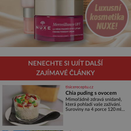
NENECHTE SI UJÍT DALŠÍ
ZAJÍMAVÉ ČLÁNKY
tisicereceptu.cz
Chia puding s ovocem
Mimořádně zdravá snídaně,
která pohladí vaše zažívání.
Suroviny na 4 porce 120 ml
kokosového mléka 30 g chia
semínek 1 lžíce medu Postup
Do misky či přímo do skleniček
nasypeme chia semí