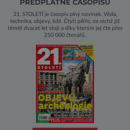
PŘEDPLATNÉ ČASOPISU
21. STOLETÍ je časopis plný novinek. Věda,
technika, objevy, lidé. Čtyři pilíře, na nichž již
téměř dvacet let stojí a díky kterým jej čte přes
250 000 čtenářů.