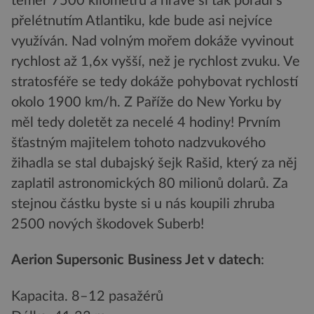
téměř 7500 kilometrů a hravě si tak poradí s
přelétnutím Atlantiku, kde bude asi nejvíce
využíván. Nad volným mořem dokáže vyvinout
rychlost až 1,6x vyšší, než je rychlost zvuku. Ve
stratosféře se tedy dokáže pohybovat rychlostí
okolo 1900 km/h. Z Paříže do New Yorku by
měl tedy doletět za necelé 4 hodiny! Prvním
šťastným majitelem tohoto nadzvukového
žihadla se stal dubajský šejk Rašid, který za něj
zaplatil astronomických 80 milionů dolarů. Za
stejnou částku byste si u nás koupili zhruba
2500 nových škodovek Suberb!
Aerion Supersonic Business Jet v datech
:
Kapacita. 8–12 pasažérů