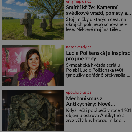
enigmaplus.cz
Smírčí kříže: Kamenní
svědkové vražd, pomsty a
dávných vin
Stojí mlčky u starých cest, na
okrajích polí nebo schované v
lese. Některé mají na těle
vytesaný meč, jiné sekeru, v
dalším případě jde jen o prostý
kříž. Na první pohled vypadají
nasehvezdy.cz
jako zapomenuté nábo
Lucie Polišenská je inspirací
pro jiné ženy
Sympatická hvězda seriálu
Polabí Lucie Polišenská (40)
fanoušky pořádně překvapila.
Žena, která je známa svou
přirozeností a na okázalou
módu si příliš nepotrpí, se
epochaplus.cz
vůbec poprvé postavila před
Mechanismus z
objekti
Antikythéry: Nové
výzkumy odhalují další
Když řečtí potápěči v roce 1901
překvapení o starověkém
objeví u ostrova Antikythéra
zrezivělý kus bronzu, nikdo
počítači
netuší, že drží v rukou jeden z
nejúžasnějších vynálezů