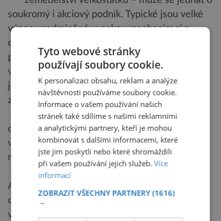
* zemědělství velkostatků – může se jednat o
soukromý i akciový podnik. Typické jsou velké
výnosy podmíněné vysokou mechanizací a
chemizací. Sem je řazeno nejen pěstování
Tyto webové stránky
průmyslových plodin, ale i skleníkářství a
používají soubory cookie.
velkozahradnictví. Jedná se o smíšený typ, kde
K personalizaci obsahu, reklam a analýze
je přítomno jak pěstování krmiva, tak chov
návštěvnosti používáme soubory cookie.
zvířat.
Informace o vašem používání našich
* tržní specializované zemědělství –
stránek také sdílíme s našimi reklamními
a analytickými partnery, kteří je mohou
charakteristické jsou velké rodinné farmy,
kombinovat s dalšími informacemi, které
vysoká efektivita práce, specializace a
jste jim poskytli nebo které shromáždili
náročnost na pracovní sílu.
při vašem používání jejich služeb.
Více
* rančerství – tento typ je typický v USA a
informací
Austrálii. Majitel stáda najímá zaměstnance na
ZOBRAZIT VŠECHNY PARTNERY
(1616)
ochranu a pastvu dobytka. Typická je zde
→
vysoká efektivita.