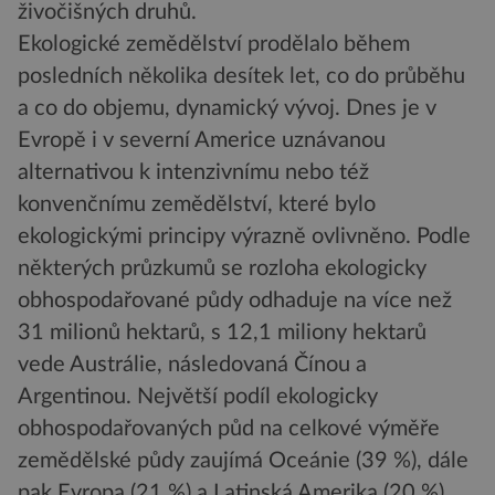
živočišných druhů.
Ekologické zemědělství prodělalo během
posledních několika desítek let, co do průběhu
a co do objemu, dynamický vývoj. Dnes je v
Evropě i v severní Americe uznávanou
alternativou k intenzivnímu nebo též
konvenčnímu zemědělství, které bylo
ekologickými principy výrazně ovlivněno. Podle
některých průzkumů se rozloha ekologicky
obhospodařované půdy odhaduje na více než
31 milionů hektarů, s 12,1 miliony hektarů
vede Austrálie, následovaná Čínou a
Argentinou. Největší podíl ekologicky
obhospodařovaných půd na celkové výměře
zemědělské půdy zaujímá Oceánie (39 %), dále
pak Evropa (21 %) a Latinská Amerika (20 %).