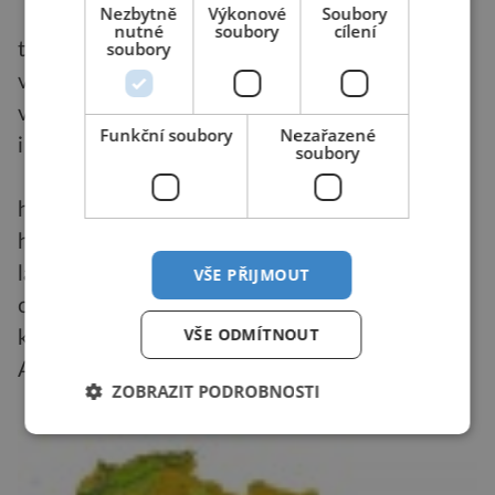
Nezbytně
Výkonové
Soubory
* vysoce zprůmyslněné zemědělství – pro
nutné
soubory
cílení
soubory
tento typ zemědělství je charakteristická
vysoká mechanizace a chemizace. Řadí se zde
vepříny, drůbežárny, skot na mléko. Silná je zde
Funkční soubory
Nezařazené
i rostlinná výroba.
soubory
* ekologické zemědělství je způsob
hospodaření, který vylučuje použití umělých
hnojiv a pesticidů, regulátorů růstu, přídatných
látek v krmivech a geneticky modifikovaných
VŠE PŘIJMOUT
organismů. Je opakem všeobecně rozšířeného
VŠE ODMÍTNOUT
konvenčního zemědělství.
Autor: Martin Janda
ZOBRAZIT PODROBNOSTI