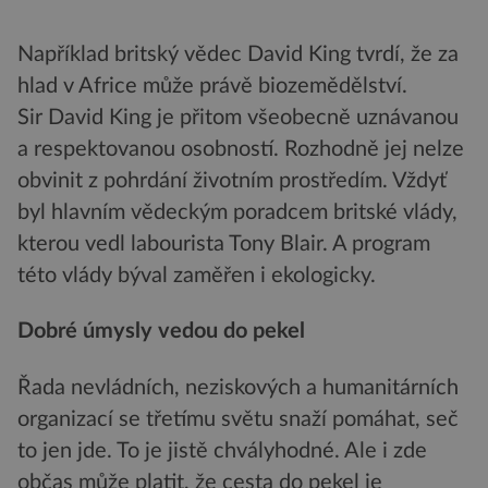
Například britský vědec David King tvrdí, že za
hlad v Africe může právě biozemědělství.
Sir David King je přitom všeobecně uznávanou
a respektovanou osobností. Rozhodně jej nelze
obvinit z pohrdání životním prostředím. Vždyť
byl hlavním vědeckým poradcem britské vlády,
kterou vedl labourista Tony Blair. A program
této vlády býval zaměřen i ekologicky.
Dobré úmysly vedou do pekel
Řada nevládních, neziskových a humanitárních
organizací se třetímu světu snaží pomáhat, seč
to jen jde. To je jistě chvályhodné. Ale i zde
občas může platit, že cesta do pekel je