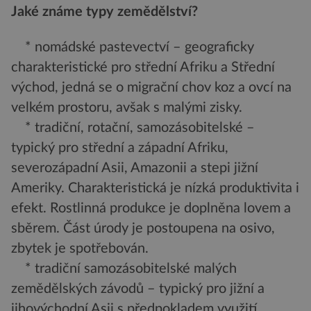
Jaké známe typy zemědělství?
* nomádské pastevectví – geograficky
charakteristické pro střední Afriku a Střední
východ, jedná se o migrační chov koz a ovcí na
velkém prostoru, avšak s malými zisky.
* tradiční, rotační, samozásobitelské –
typický pro střední a západní Afriku,
severozápadní Asii, Amazonii a stepi jižní
Ameriky. Charakteristická je nízká produktivita i
efekt. Rostlinná produkce je doplněna lovem a
sběrem. Část úrody je postoupena na osivo,
zbytek je spotřebován.
* tradiční samozásobitelské malých
zemědělských závodů – typický pro jižní a
jihovýchodní Asii s předpokladem využití