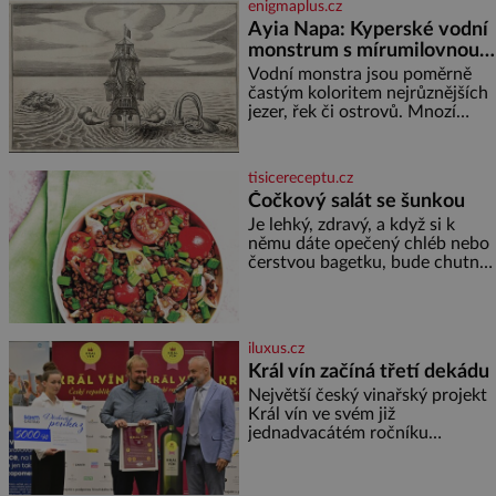
enigmaplus.cz
Ayia Napa: Kyperské vodní
monstrum s mírumilovnou
povahou
Vodní monstra jsou poměrně
častým koloritem nejrůznějších
jezer, řek či ostrovů. Mnozí
skeptici to přikládají hlavně
snaze dané místo zviditelnit a
přitáhnout k němu pozornost
tisicereceptu.cz
záhadám nakloněných turi
Čočkový salát se šunkou
Je lehký, zdravý, a když si k
němu dáte opečený chléb nebo
čerstvou bagetku, bude chutnat
jedna báseň. Suroviny 250 g
vaší oblíbené čočky 150 g
cherry rajčátek 1 velká červená
cibule 2 lžíce
iluxus.cz
Král vín začíná třetí dekádu
Největší český vinařský projekt
Král vín ve svém již
jednadvacátém ročníku
představil nejlepší domácí vína.
Ta vybírala odborná porota z
celkem 1260 vzorků od 157