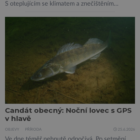
S oteplujícím se klimatem a znečištěním
ovzduší začínají vědci o opalovacích krémech
přemýšlet jinak, jako o přípravcích denní
potřeby, které by mohly kůži ochránit před
mnoha nepříznivými vlivy prostředí. A Jižní
Korea se v tomto ujímá vedení… „Jako
výzkumníci […]
Candát obecný: Noční lovec s GPS
v hlavě
OBJEVY
PŘÍRODA
25.6.2026
Ve dne téměř nehnutě odpočívá. Po setmění