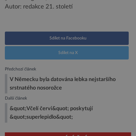
Autor: redakce 21. století
Sdílet na Facebooku
Sdílet na X
Předchozí článek
V Německu byla datována lebka nejstaršího
srstnatého nosorožce
Další článek
&quot;Včelí červi&quot; poskytují
&quot;superlepidlo&quot;