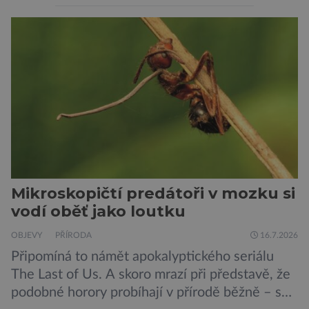
považovány za tiché a pasivní organismy, které
pouze reagují na změny prostředí. Moderní
výzkum však ukazuje, že skutečnost je mnohem
zajímavější. Rostliny totiž dokážou své okolí
vnímat prostřednictvím mechanických podnětů
a samy také vydávají zvuky […]
Mikroskopičtí predátoři v mozku si
vodí oběť jako loutku
OBJEVY
PŘÍRODA
16.7.2026
Připomíná to námět apokalyptického seriálu
The Last of Us. A skoro mrazí při představě, že
podobné horory probíhají v přírodě běžně – s