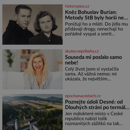
vinařů. Král vín, který se – i pře
historyplus.cz
Kněz Bohuslav Burian:
Metody StB byly horší než
gestapácké trýznění
Ponižují ho a mlátí. Do jídla mu
přidávají drogy, nenechají ho
pořádně vyspat a smrtí
vyhrožují i jeho nejbližším.
Burian kruté týrání nevydrží a
estébákům podepíše všechno,
skutecnepribehy.cz
co po něm chtějí. Svým
Souseda mi poslalo samo
podpisem jim potvrdí také to, že
nebe!
na něj během výslechů nikdo
nevyvíjel fyzický ani psychický
Celý život jsem si vystačila
nátlak. Syn brněnského řezníka
sama. Až vážná nemoc mi
chce být knězem a
ukázala, že největším
bohatstvím nejsou peníze ani
vlastní byt, ale člověk, který je
ochotný podat pomocnou ruku.
epochanacestach.cz
Vždycky jsem byla spíš
Poznejte údolí Desné: od
samotářka. Nepotřebovala jsem
Dlouhých strání po termální
kolem sebe partu kamarádek
prameny
ani partnera. Stačily mi knihy,
Jen málokteré místo v České
práce a hlavně klid. Hned po
republice nabízí tolik
studiích jsem odešla z rodného
rozmanitých zážitků na tak
města,
malém území jako údolí řeky