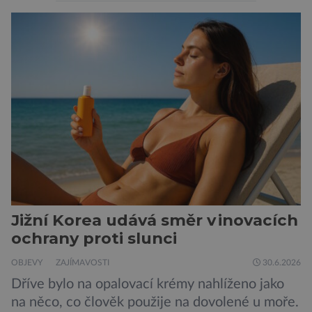
tím rozdílem, že nejde pouze o infekce
parazitickou houbou a že predátor dokáže
ovládat jen vývojově nesrovnatelně jednodušší
živočichy, než je člověk. Najít skutečné zombie
není nic nemožného ani v naší přírodě. Stačí […]
Jižní Korea udává směr v inovacích
ochrany proti slunci
OBJEVY
ZAJÍMAVOSTI
30.6.2026
Dříve bylo na opalovací krémy nahlíženo jako
na něco, co člověk použije na dovolené u moře.