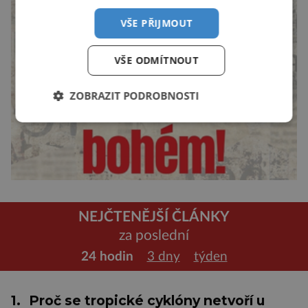
VŠE PŘIJMOUT
VŠE ODMÍTNOUT
ZOBRAZIT PODROBNOSTI
NEJČTENĚJŠÍ ČLÁNKY
za poslední
24 hodin
3 dny
týden
1.
Proč se tropické cyklóny netvoří u