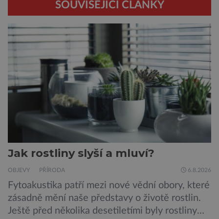
SOUVISEJÍCÍ ČLÁNKY
Jak rostliny slyší a mluví?
OBJEVY
PŘÍRODA
6.8.2026
Fytoakustika patří mezi nové vědní obory, které
zásadně mění naše představy o životě rostlin.
Ještě před několika desetiletími byly rostliny