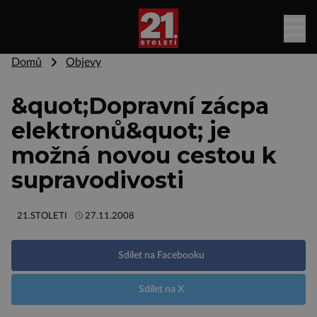
Domů
Objevy
&quot;Dopravní zácpa
elektronů&quot; je
možná novou cestou k
supravodivosti
21.STOLETI
27.11.2008
Sdílet na Facebooku
Sdílet na X