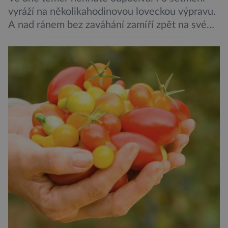
vyráží na několikahodinovou loveckou výpravu.
A nad ránem bez zaváhání zamíří zpět na své
oblíbené místo. Nový výzkum českých vědců
ukazuje, že candát obecný má mnohem lepší
orientační schopnosti, než si biologové dosud
mysleli. Vědci z Biologického centra Akademie
věd ČR sledovali pohyb candátů v jihočeské
nádrži Římov […]