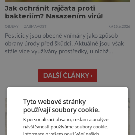
Jak ochránit rajčata proti
bakteriím? Nasazením virů!
OBJEVY
ZAJÍMAVOSTI
15.6.2026
Pesticidy jsou obecně vnímány jako způsob
obrany úrody před škůdci. Aktuálně jsou však
stále více využívány prostředky, u nichž
nehrozí, že budou mít negativní vliv na životní
prostředí či potraviny. Říká se jim biologická
ochrana. Onu biologickou ochranu představují
DALŠÍ ČLÁNKY ›
například parazitické vosičky, které bývají
úspěšně aplikovány proti některým druhům
reklama
hmyzu. Takové vosičky jsou dosti malé, […]
Tyto webové stránky
používají soubory cookie.
K personalizaci obsahu, reklam a analýze
návštěvnosti používáme soubory cookie.
Informace o vašem používání našich