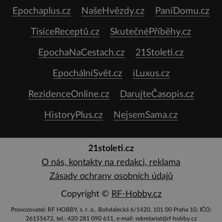
Epochaplus.cz
NašeHvězdy.cz
PaníDomu.cz
TisíceReceptů.cz
SkutečnéPříběhy.cz
EpochaNaCestach.cz
21Stoleti.cz
EpochálníSvět.cz
iLuxus.cz
RezidenceOnline.cz
DarujteČasopis.cz
HistoryPlus.cz
NejsemSama.cz
21stoleti.cz
O nás, kontakty na redakci, reklama
Zásady ochrany osobních údajů
Copyright ©
RF-Hobby.cz
Provozovatel: RF HOBBY, s. r. o., Bohdalecká 6/1420, 101 00 Praha 10, IČO:
26155672, tel.: 420 281 090 611, e-mail: sekretariat@rf-hobby.cz