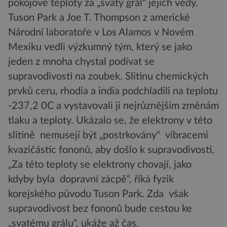
pokojové teploty za „svatý grál“ jejich vědy.
Tuson Park a Joe T. Thompson z americké
Národní laboratoře v Los Alamos v Novém
Mexiku vedli výzkumný tým, který se jako
jeden z mnoha chystal podívat se
supravodivosti na zoubek. Slitinu chemických
prvků ceru, rhodia a india podchladili na teplotu
-237,2 0C a vystavovali ji nejrůznějším změnám
tlaku a teploty. Ukázalo se, že elektrony v této
slitině nemusejí být „postrkovány“ vibracemi
kvazičástic fononů, aby došlo k supravodivosti.
„Za této teploty se elektrony chovají, jako
kdyby byla dopravní zácpě“, říká fyzik
korejského původu Tuson Park. Zda však
supravodivost bez fononů bude cestou ke
„svatému grálu“, ukáže až čas.