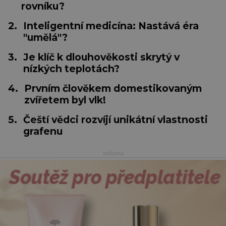
rovníku?
2.
Inteligentní medicína: Nastává éra
"umělá"?
3.
Je klíč k dlouhověkosti skrytý v
nízkých teplotách?
4.
Prvním člověkem domestikovaným
zvířetem byl vlk!
5.
Čeští vědci rozvíjí unikátní vlastnosti
grafenu
reklama