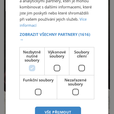
a analytickými partnery, kteří je mohou
kombinovat s dalšími informacemi, které
jste jim poskytli nebo které shromáždili
při vašem používání jejich služeb.
Více
informací
ZOBRAZIT VŠECHNY PARTNERY
(1616)
→
Nezbytně
Výkonové
Soubory
nutné
soubory
cílení
soubory
Funkční soubory
Nezařazené
soubory
VŠE PŘIJMOUT