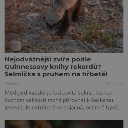
a samy také vydávají zvuky […]
Nejodvážnější zvíře podle
Guinnessovy knihy rekordů?
Šelmička s pruhem na hřbetě!
PŘÍRODA
5.8.2026
Medojed kapský je lasicovitá šelma, kterou
bychom velikostí mohli přirovnat k českému
jezevci. Je extrémně nebojácná, ostatně bývá
označována za nejodvážnější zvíře vůbec. V
této souvislosti je dokonce zapsána do