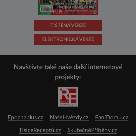
TIŠTĚNÁ VERZE
ELEKTRONICKÁ VERZE
Navštivte také naše další internetové
projekty:
Epochaplus.cz
NašeHvězdy.cz
PaníDomu.cz
TisíceReceptů.cz
SkutečnéPříběhy.cz