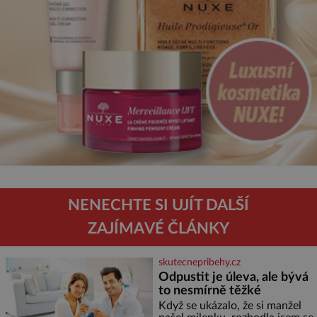
NENECHTE SI UJÍT DALŠÍ
ZAJÍMAVÉ ČLÁNKY
skutecnepribehy.cz
Odpustit je úleva, ale bývá
to nesmírně těžké
Když se ukázalo, že si manžel