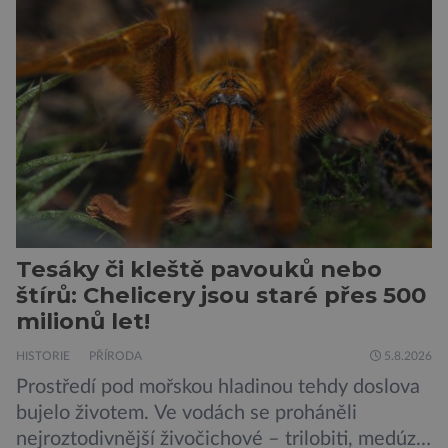
Guinnessovy knihy rekordů. Navzdory svému
názvu nežije pouze v jižní Africe, ale domovem
je mu valná část černého kontinentu a
vyskytuje se rovněž v oblastech […]
Tesáky či kleště pavouků nebo
štírů: Chelicery jsou staré přes 500
milionů let!
HISTORIE
PŘÍRODA
5.8.2026
Prostředí pod mořskou hladinou tehdy doslova
bujelo životem. Ve vodách se proháněli
nejroztodivnější živočichové – trilobiti, medúzy