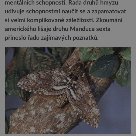
mentálních schopností. Řada druhů hmyzu
udivuje schopnostmi naučit se a zapamatovat
si velmi komplikované záležitosti. Zkoumání
amerického lišaje druhu Manduca sexta
přineslo řadu zajímavých poznatků.