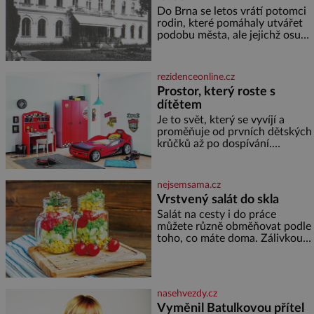
Do Brna se letos vrátí potomci
rodin, které pomáhaly utvářet
podobu města, ale jejichž osudy
dramaticky přerušila druhá
světová válka. Příběhy rodů
Placzek, Löw-Beer, Fuhrmann,
rezidenceonline.cz
Kohn a Stiassni se stanou
Prostor, který roste s
jednou z hlavních
dítětem
dramaturgických linií festivalu
židovské kultury ŠTETL FEST
Je to svět, který se vyvíjí a
2026. Některé návraty nejsou
proměňuje od prvních dětských
jednoduché. Místa, která si
krůčků až po dospívání.
člověk pamatuje z rodinných
Správně navržený pokoj
vyprávění, už dávno
podporuje bezpečí, kreativitu,
soustředění i odpočinek a
nejsemsama.cz
reaguje na každou etapu života
Vrstvený salát do skla
a specifické potřeby dítěte. Pro
Salát na cesty i do práce
nejmenší je klíčová
můžete různě obměňovat podle
jednoduchost, měkkost a
toho, co máte doma. Zálivkou
bezpečí, proto by pokoj
ho zalijte až těsně před
miminka měl působit především
podáváním, aby zeleninu
klidně a útulně. Předškolní věk
nerozmočila. Na 2 porce
je
potřebujete: ✿ 1/4 ledového
nasehvezdy.cz
nebo jiného salátu (římský salát,
Vyměnil Batulkovou přítel
polníček…) ✿ 1 malá konzerva