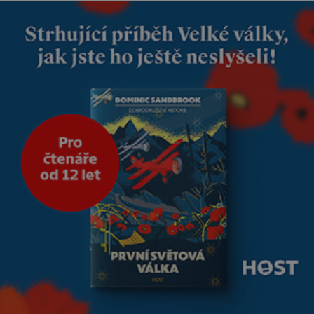
tříměsíčního chlapečka s
modrou filcovou čapkou, z níž
se draly blonďaté vlásky. Fakt,
že jsou těla dávných lidí
nesmírně dobře zachovalá,
přičítají odborníci zdejším
klimatickým podmínkám.
Sucho, prosolené písky a
extrémně