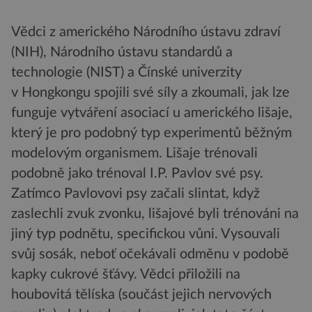
Vědci z amerického Národního ústavu zdraví
(NIH), Národního ústavu standardů a
technologie (NIST) a Čínské univerzity
v Hongkongu spojili své síly a zkoumali, jak lze
funguje vytváření asociací u amerického lišaje,
který je pro podobný typ experimentů běžným
modelovým organismem. Lišaje trénovali
podobně jako trénoval I.P. Pavlov své psy.
Zatímco Pavlovovi psy začali slintat, když
zaslechli zvuk zvonku, lišajové byli trénováni na
jiný typ podnětu, specifickou vůni. Vysouvali
svůj sosák, neboť očekávali odměnu v podobě
kapky cukrové šťávy. Vědci přiložili na
houbovitá tělíska (součást jejich nervových