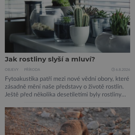
Jak rostliny slyší a mluví?
OBJEVY
PŘÍRODA
6.8.2026
Fytoakustika patří mezi nové vědní obory, které
zásadně mění naše představy o životě rostlin.
Ještě před několika desetiletími byly rostliny
považovány za tiché a pasivní organismy, které
pouze reagují na změny prostředí. Moderní
výzkum však ukazuje, že skutečnost je mnohem
zajímavější. Rostliny totiž dokážou své okolí
vnímat prostřednictvím mechanických podnětů