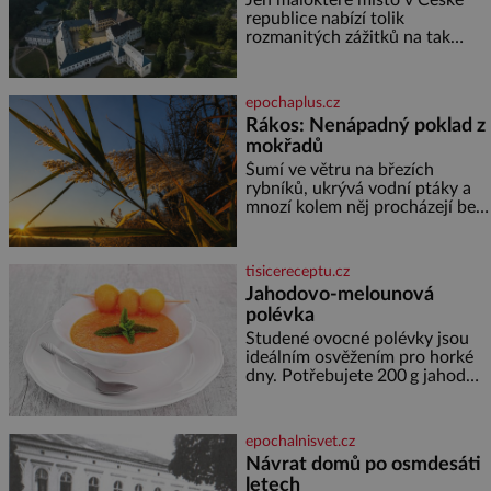
republice nabízí tolik
rozmanitých zážitků na tak
malém území jako údolí řeky
Desné v srdci Jeseníků. Během
jediného dne můžete
epochaplus.cz
nahlédnout do útrob jedné z
Rákos: Nenápadný poklad z
nejvýznamnějších vodních
mokřadů
elektráren v Evropě, vydat se na
horské hřebeny, projet se na
Šumí ve větru na březích
koloběžce a den zakončit
rybníků, ukrývá vodní ptáky a
poznáváním památek ve
mnozí kolem něj procházejí bez
Velkých Losinách nebo v
povšimnutí. Přesto právě rákos
termálním
pomáhal stavět domy, vyrábět
lodě, zapisovat první texty a
tisicereceptu.cz
inspiroval řadu pověstí. Tato
Jahodovo-melounová
skromná, ale užitečná rostlina
polévka
provází člověka už tisíce let.
Většina lidí vnímá rákos jen jako
Studené ovocné polévky jsou
obyčejnou kulisu letního
ideálním osvěžením pro horké
koupání. Stačí se však podívat
dny. Potřebujete 200 g jahod
600 g žlutého melounu 100 ml
sladkého dezertního vína 50 g
cukru krystal 1 lžíci medu 200 g
epochalnisvet.cz
zakysané sm
Návrat domů po osmdesáti
letech