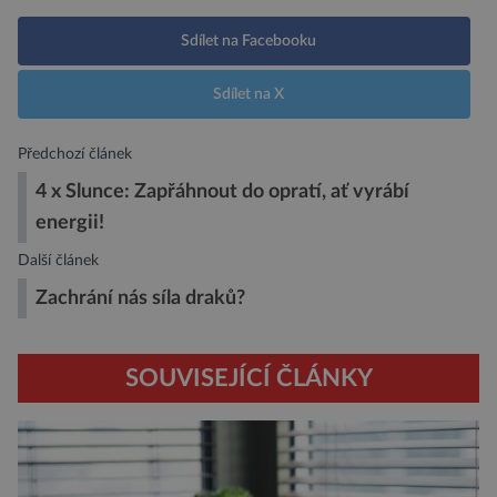
Sdílet na Facebooku
Sdílet na X
Předchozí článek
4 x Slunce: Zapřáhnout do opratí, ať vyrábí
energii!
Další článek
Zachrání nás síla draků?
SOUVISEJÍCÍ ČLÁNKY