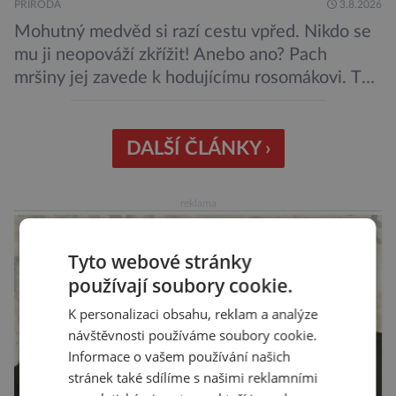
PŘÍRODA
3.8.2026
Mohutný medvěd si razí cestu vpřed. Nikdo se
mu ji neopováží zkřížit! Anebo ano? Pach
mršiny jej zavede k hodujícímu rosomákovi. Ten
se ale před ním nechystá ustoupit. Ačkoli
velikostní rozdíl mezi nimi je značný, statečná
„lasice“ je odhodlána bránit svou kořist.
DALŠÍ ČLÁNKY ›
Nedosahují nijak impozantní velikosti, jde spíše
o menší šelmy. Svou houževnatostí, bojovností
reklama
a […]
Tyto webové stránky
používají soubory cookie.
K personalizaci obsahu, reklam a analýze
návštěvnosti používáme soubory cookie.
Informace o vašem používání našich
stránek také sdílíme s našimi reklamními