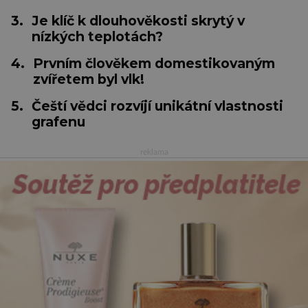
3.
Je klíč k dlouhověkosti skrytý v
nízkých teplotách?
4.
Prvním člověkem domestikovaným
zvířetem byl vlk!
5.
Čeští vědci rozvíjí unikátní vlastnosti
grafenu
reklama