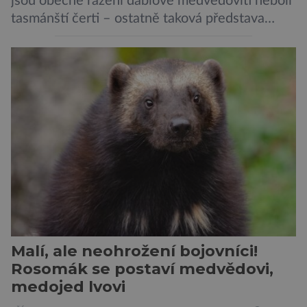
jsou obecně řazeni ďáblové medvědovití neboli
tasmánští čerti – ostatně taková představa
vyplývá i z jejich názvu. Tito největší draví
vačnatci, vyskytující se dnes již výhradně na
ostrově Tasmánie, si však takovou nálepku
vůbec nezaslouží. Fakticky se totiž spíše než o
zákeřné a nebezpečné vzteklouny jedná o
plaché živočichy. Velikostně […]
Malí, ale neohrožení bojovníci!
Rosomák se postaví medvědovi,
medojed lvovi