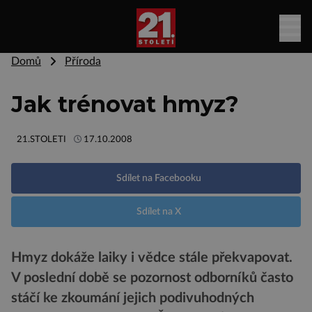
Domů
Příroda
Jak trénovat hmyz?
21.STOLETI
17.10.2008
Sdílet na Facebooku
Sdílet na X
Hmyz dokáže laiky i vědce stále překvapovat.
V poslední době se pozornost odborníků často
stáčí ke zkoumání jejich podivuhodných