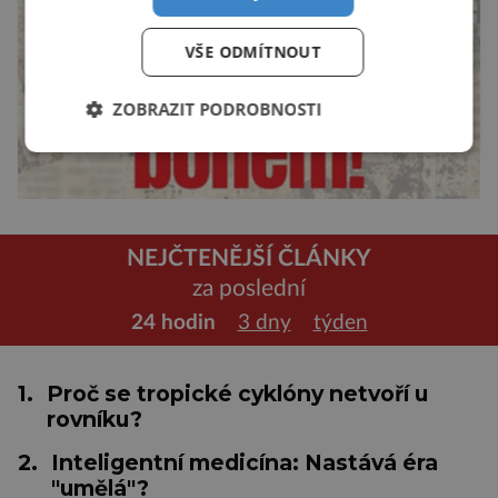
VŠE ODMÍTNOUT
ZOBRAZIT PODROBNOSTI
NEJČTENĚJŠÍ ČLÁNKY
za poslední
24 hodin
3 dny
týden
1.
Proč se tropické cyklóny netvoří u
rovníku?
2.
Inteligentní medicína: Nastává éra
"umělá"?