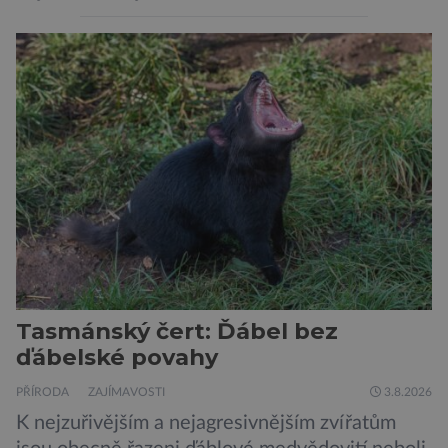
či hlavonožci. V dávném kambriu žil také
prazvláštní stonožce podobný tvor, který měl
zárodky zbraní typických pro dnešní pavouky.
Pavouci, štíři či klíšťata jsou členovci patřící do
skupiny klepítkatců. Vyznačují se takzvanými
chelicerami, které u nich představují právě […]
Tasmánský čert: Ďábel bez
ďábelské povahy
PŘÍRODA
ZAJÍMAVOSTI
3.8.2026
K nejzuřivějším a nejagresivnějším zvířatům