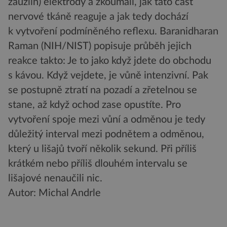
zauzlin) elektrody a zkoumali, jak tato část
nervové tkáně reaguje a jak tedy dochází
k vytvoření podmíněného reflexu. Baranidharan
Raman (NIH/NIST) popisuje průběh jejich
reakce takto: Je to jako když jdete do obchodu
s kávou. Když vejdete, je vůně intenzivní. Pak
se postupně ztratí na pozadí a zřetelnou se
stane, až když ochod zase opustíte. Pro
vytvoření spoje mezi vůní a odměnou je tedy
důležitý interval mezi podnětem a odměnou,
který u lišajů tvoří několik sekund. Při příliš
krátkém nebo příliš dlouhém intervalu se
lišajové nenaučili nic.
Autor: Michal Andrle