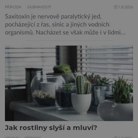
PŘÍRODA
ZAJÍMAVOSTI
7.8.2026
Saxitoxin je nervově paralytický jed,
pocházející z řas, sinic a jiných vodních
organismů. Nacházet se však může i v lidmi
konzumovaných mlžích, jako jsou ústřice nebo
slávky. K příznakům otravy patří paralýza
dýchacích cest, dojít však může až k udušení.
Dosud proti tomuto jedu neexistovala
protilátka, nyní ji zřejmě vědci objevili, ovšem
její zdroj je […]
Jak rostliny slyší a mluví?