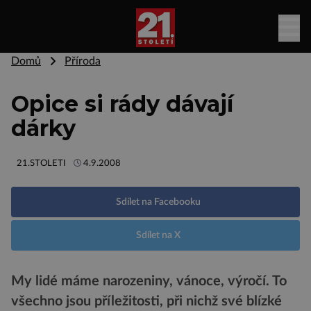
Domů
Příroda
Opice si rády dávají
dárky
21.STOLETI
4.9.2008
Sdílet na Facebooku
Sdílet na X
My lidé máme narozeniny, vánoce, výročí. To
všechno jsou příležitosti, při nichž své blízké