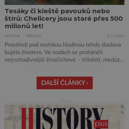
Tesáky či kleště pavouků nebo
štírů: Chelicery jsou staré přes 500
milionů let!
HISTORIE
PŘÍRODA
5.8.2026
Prostředí pod mořskou hladinou tehdy doslova
bujelo životem. Ve vodách se proháněli
nejroztodivnější živočichové – trilobiti, medúzy
či hlavonožci. V dávném kambriu žil také
prazvláštní stonožce podobný tvor, který měl
zárodky zbraní typických pro dnešní pavouky.
DALŠÍ ČLÁNKY ›
Pavouci, štíři či klíšťata jsou členovci patřící do
skupiny klepítkatců. Vyznačují se takzvanými
reklama
chelicerami, které u nich představují právě […]