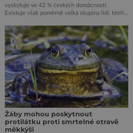
vyskytuje ve 42 % českých domácností.
Existuje však poměrně velká skupina lidí, kteří
by si psa rádi pořídili, ale nemohou, protože
jsou alergičtí. Jejich imunitní systém
přecitlivěle reaguje na proteiny obsažené v
psích slinách, potu, moči a šupinkách kůže,
zachycených v srsti. Vědci nyní geneticky
upravili psy, aby […]
Žáby mohou poskytnout
protilátku proti smrtelné otravě
měkkýši