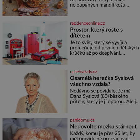
neloupaných mandlí kešu
ořechů vlašských ořechů
slunečnicových semínek
semínek dýně rozinek 3 šálky
rezidenceonline.cz
ovesných vloček 1 lžíce mlet
Prostor, který roste s
dítětem
Je to svět, který se vyvíjí a
proměňuje od prvních dětských
krůčků až po dospívání.
Správně navržený pokoj
podporuje bezpečí, kreativitu,
soustředění i odpočinek a
nasehvezdy.cz
reaguje na každou etapu života
Osamělá herečka Syslová
a specifické potřeby dítěte. Pro
všechno vzdala?
nejmenší je klíčová
jednoduchost, měkkost a
Nedávno se povídalo, že má
bezpečí, proto by pokoj
Dana Syslová (80) blízkého
miminka měl působit především
přítele, který je jí oporou. Ale je
klidně a útulně. Předškolní věk
to ještě vůbec pravda? V
je
posledních dnech čím dál
častěji mluví o svém odchodu.
panidomu.cz
Dohnala ji snad samota? Půs
Nedovolte mozku stárnout
Každý, komu je přes 25 let, by
měl pravidelně procvičovat