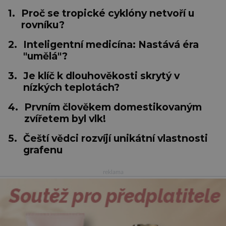
1.
Proč se tropické cyklóny netvoří u
rovníku?
2.
Inteligentní medicína: Nastává éra
"umělá"?
3.
Je klíč k dlouhověkosti skrytý v
nízkých teplotách?
4.
Prvním člověkem domestikovaným
zvířetem byl vlk!
5.
Čeští vědci rozvíjí unikátní vlastnosti
grafenu
reklama