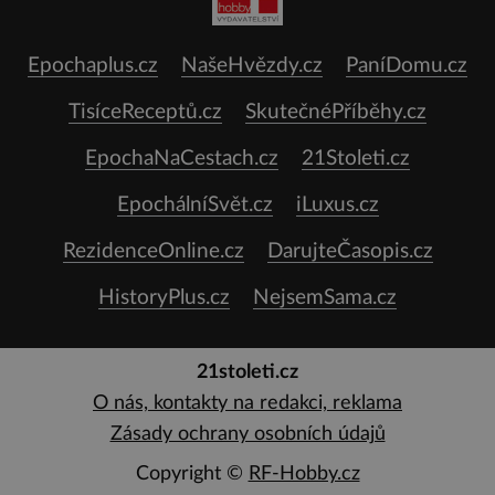
Epochaplus.cz
NašeHvězdy.cz
PaníDomu.cz
TisíceReceptů.cz
SkutečnéPříběhy.cz
EpochaNaCestach.cz
21Stoleti.cz
EpochálníSvět.cz
iLuxus.cz
RezidenceOnline.cz
DarujteČasopis.cz
HistoryPlus.cz
NejsemSama.cz
21stoleti.cz
O nás, kontakty na redakci, reklama
Zásady ochrany osobních údajů
Copyright ©
RF-Hobby.cz