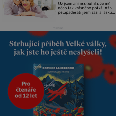
Už jsem ani nedoufala, že mě
něco tak krásného potká. Až v
pětapadesáti jsem zažila lásku
na první pohled. Poprvé jsem se
vdávala, když mi bylo dvacet.
Oba jsme byli mladí a byl to tak
reklama
říkajíc sňatek z rozumu. Rodiče
nás dali dohromady, Toník byl
dobře zaopatřený mladý muž.
Manželství nám oběma moc
nesvědčilo, brzy jsme zjistili, že