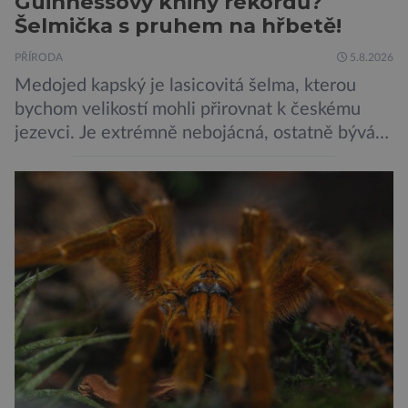
Guinnessovy knihy rekordů?
Šelmička s pruhem na hřbetě!
PŘÍRODA
5.8.2026
Medojed kapský je lasicovitá šelma, kterou
bychom velikostí mohli přirovnat k českému
jezevci. Je extrémně nebojácná, ostatně bývá
označována za nejodvážnější zvíře vůbec. V
této souvislosti je dokonce zapsána do
Guinnessovy knihy rekordů. Navzdory svému
názvu nežije pouze v jižní Africe, ale domovem
je mu valná část černého kontinentu a
vyskytuje se rovněž v oblastech […]