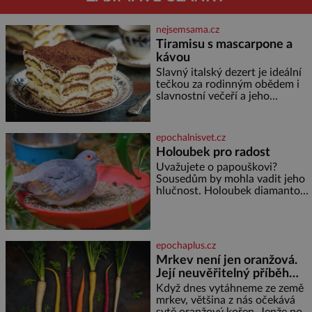
nejsemsama.cz
Tiramisu s mascarpone a
kávou
Slavný italský dezert je ideální
tečkou za rodinným obědem i
slavnostní večeří a jeho
příprava je jednodušší, než se
může zdát. Ingredience pro 4
osoby: 250 g mascarpone 3
epochalnisvet.cz
vejce 80 g cukru 200 g
Holoubek pro radost
cukrářských piškotů 250 ml
Uvažujete o papouškovi?
silné kávy 2 lžíce amaretta
Sousedům by mohla vadit jeho
kakao na posypání Postup:
hlučnost. Holoubek diamantový
Oddělte žloutky od bílků.
komunikuje téměř
Žloutky vyšlehejte s cukrem do
neslyšitelným pípáním, je
světlé pěny a postupně do nich
roztomilý a hodí se i pro
vmíchejte mascarpone, aby
chovatele začátečníky. Jedná
vznikl hladký
epochaplus.cz
se o nenáročného klidného
Mrkev není jen oranžová.
ptáčka, který většinu dne jen
Její neuvěřitelný příběh
posedává. Hodně času tráví na
zemi, kde sbírá zbytky semínek
začíná fialovou barvou
Když dnes vytáhneme ze země
Jeho domovinou je prakticky
mrkev, většina z nás očekává
celá Austrálie s výjimkou
sytě oranžový kořen. Jenže po