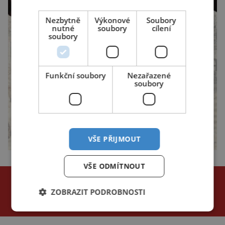
Nezbytně
Výkonové
Soubory
nutné
soubory
cílení
soubory
Funkční soubory
Nezařazené
soubory
VŠE PŘIJMOUT
VŠE ODMÍTNOUT
NEJČTENĚJŠÍ ČLÁNKY
za poslední
ZOBRAZIT PODROBNOSTI
24 hodin
3 dny
týden