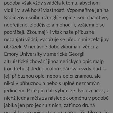
podoba však vždy sváděla k tomu, abychom
viděli v své horší vlastnosti. Vzpomeňme jen na
Kiplingovu knihu džunglí – opice jsou chamtivé,
nepřejícné, zlodějské a mohou-li, vzájemně se
podrážejí. Zkoumají-li však naše příbuzné
nezaujatí vědci, vynořuje se před nimi zcela jiný
obrázek. V nedávné době zkoumali vědci z
Emory University v americké Georgii
altruistické chování jihoamerických opic malp
(rod Cebus). Jednu malpu spárovali vždy buď s
její příbuznou opicí nebo s opicí známou, ale
nikoliv příbuznou a nebo s úplně neznámým
jedincem. Poté jim dali vybrat ze dvou značek, z
nichž jedna měla za následek odměnu v podobě
jablka jen pro jednu z nich, zatímco druhá
podělila obě opice stejnou měrou. Zjistilo se, že