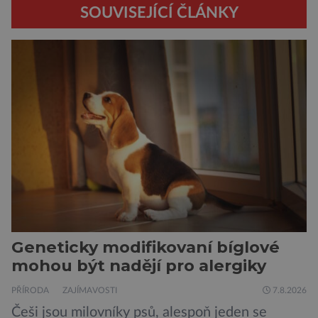
SOUVISEJÍCÍ ČLÁNKY
Geneticky modifikovaní bíglové
mohou být nadějí pro alergiky
PŘÍRODA
ZAJÍMAVOSTI
7.8.2026
Češi jsou milovníky psů, alespoň jeden se