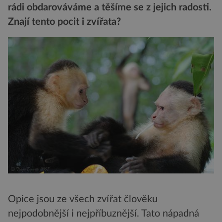
rádi obdarováváme a těšíme se z jejich radosti.
Znají tento pocit i zvířata?
Opice jsou ze všech zvířat člověku
nejpodobnější i nejpříbuznější. Tato nápadná