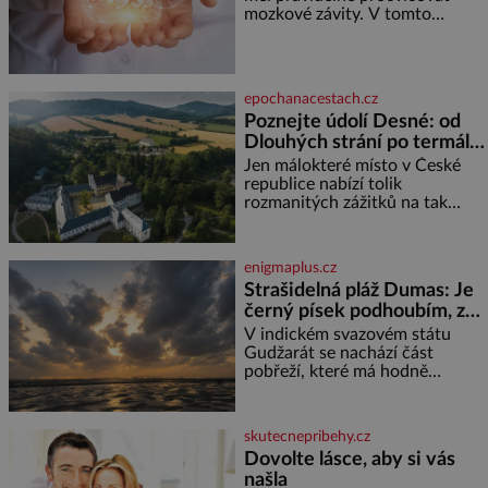
mozkové závity. V tomto
období se totiž začíná
zhoršovat paměť. Možná máte
problém vzpomenout si na
jméno kolegy z práce. Nebo
epochanacestach.cz
marně v paměti lovíte název
Poznejte údolí Desné: od
knížky, kterou jste nedávno
Dlouhých strání po termální
přečetli. Je to opravdu tak, s
věkem jako kdyby se paměť
prameny
Jen málokteré místo v České
rozhodla stávkovat. Cvičte
republice nabízí tolik
rozmanitých zážitků na tak
malém území jako údolí řeky
Desné v srdci Jeseníků. Během
jediného dne můžete
enigmaplus.cz
nahlédnout do útrob jedné z
Strašidelná pláž Dumas: Je
nejvýznamnějších vodních
černý písek podhoubím, ze
elektráren v Evropě, vydat se na
kterého roste zlo?
horské hřebeny, projet se na
V indickém svazovém státu
koloběžce a den zakončit
Gudžarát se nachází část
poznáváním památek ve
pobřeží, které má hodně
Velkých Losinách nebo v
temnou pověst. Jistě k tomu
termálním
přispívá i černý písek této pláže.
Proč má pláž takové netypické
skutecnepribehy.cz
zbarvení? Nakolik jsou pravd
Dovolte lásce, aby si vás
našla