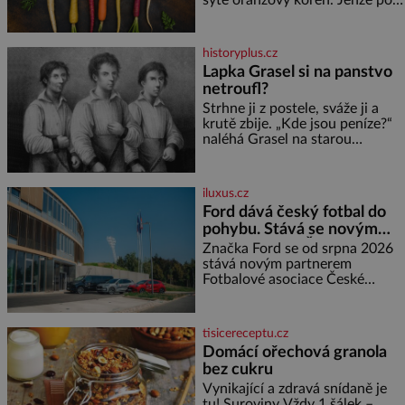
pobřežní oblasti.
většinu své historie je mrkev
všechno možné, jen ne
oranžová. Je fialová, žlutá, bílá,
historyplus.cz
někdy dokonce téměř černá. Až
Lapka Grasel si na panstvo
díky stovkám let pečlivého
netroufl?
šlechtění se z ní stává zelenina,
bez které si českou zahradu ani
Strhne ji z postele, sváže ji a
nedokážeme představit. Její
krutě zbije. „Kde jsou peníze?“
příběh je
naléhá Grasel na starou
švadlenku. Když mu to
neprozradí – ostatně ani
nemůže, protože žádné nemá,
iluxus.cz
spokojí se lupič s několika
Ford dává český fotbal do
měďáky a štůčky látky. Zraněná
pohybu. Stává se novým
žena pár dní nato umírá. Je to
partnerem FAČR
muž nebývale krutý. Jeho činy
Značka Ford se od srpna 2026
budí hrůzu ještě dlouho po jeho
stává novým partnerem
smrti
Fotbalové asociace České
republiky. V rámci tříleté
spolupráce zajistí mobilitu
asociace, reprezentačních týmů
tisicereceptu.cz
i českého fotbalu v regionech.
Domácí ořechová granola
Partner
bez cukru
Vynikající a zdravá snídaně je
tu! Suroviny Vždy 1 šálek –