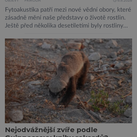
OBJEVY
PŘÍRODA
6.8.2026
Fytoakustika patří mezi nové vědní obory, které
zásadně mění naše představy o životě rostlin.
Ještě před několika desetiletími byly rostliny
považovány za tiché a pasivní organismy, které
pouze reagují na změny prostředí. Moderní
výzkum však ukazuje, že skutečnost je mnohem
zajímavější. Rostliny totiž dokážou své okolí
vnímat prostřednictvím mechanických podnětů
a samy také vydávají zvuky […]
Nejodvážnější zvíře podle