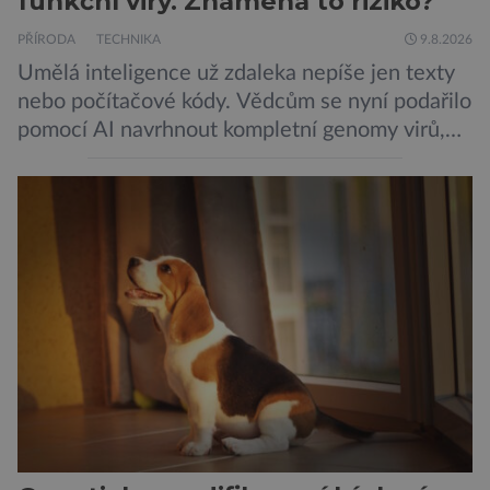
funkční viry. Znamená to riziko?
PŘÍRODA
TECHNIKA
9.8.2026
Umělá inteligence už zdaleka nepíše jen texty
nebo počítačové kódy. Vědcům se nyní podařilo
pomocí AI navrhnout kompletní genomy virů,
které následně v laboratoři skutečně ožily.
Takový postup není samoúčelný, protože by
mohl pomoci v boji proti bakteriím odolným
vůči antibiotikům, současně však otevírá nové
otázky biologické bezpečnosti. Výzkumníci ze
Stanfordovy univerzity a Arc Institute […]