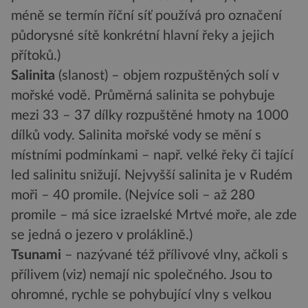
méně se termín říční síť používá pro označení
půdorysné sítě konkrétní hlavní řeky a jejich
přítoků.)
Salinita
(slanost) – objem rozpuštěných solí v
mořské vodě. Průměrná salinita se pohybuje
mezi 33 – 37 dílky rozpuštěné hmoty na 1000
dílků vody. Salinita mořské vody se mění s
místními podmínkami – např. velké řeky či tající
led salinitu snižují. Nejvyšší salinita je v Rudém
moři – 40 promile. (Nejvíce soli – až 280
promile – má sice izraelské Mrtvé moře, ale zde
se jedná o jezero v proláklině.)
Tsunami
– nazývané též přílivové vlny, ačkoli s
přílivem (viz) nemají nic společného. Jsou to
ohromné, rychle se pohybující vlny s velkou