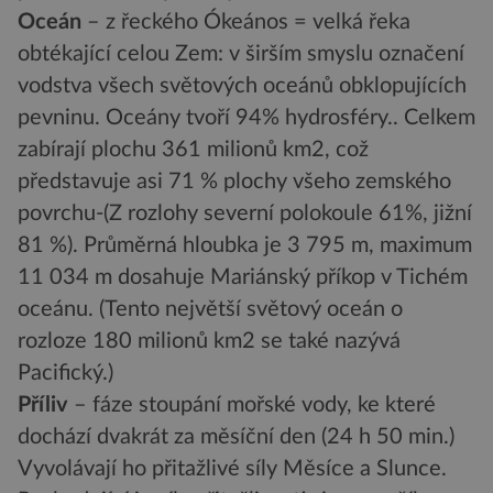
Oceán
– z řeckého Ókeános = velká řeka
obtékající celou Zem: v širším smyslu označení
vodstva všech světových oceánů obklopujících
pevninu. Oceány tvoří 94% hydrosféry.. Celkem
zabírají plochu 361 milionů km2, což
představuje asi 71 % plochy všeho zemského
povrchu-(Z rozlohy severní polokoule 61%, jižní
81 %). Průměrná hloubka je 3 795 m, maximum
11 034 m dosahuje Mariánský příkop v Tichém
oceánu. (Tento největší světový oceán o
rozloze 180 milionů km2 se také nazývá
Pacifický.)
Příliv
– fáze stoupání mořské vody, ke které
dochází dvakrát za měsíční den (24 h 50 min.)
Vyvolávají ho přitažlivé síly Měsíce a Slunce.