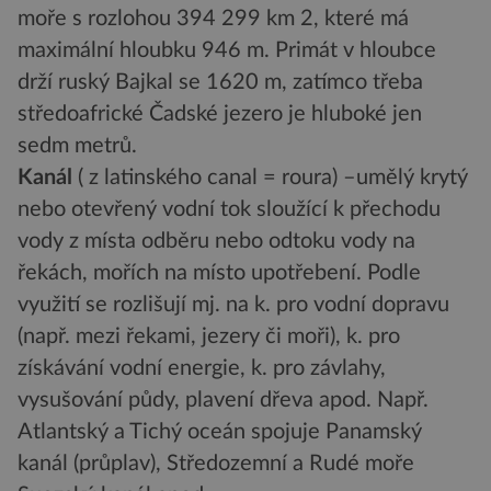
moře s rozlohou 394 299 km 2, které má
maximální hloubku 946 m. Primát v hloubce
drží ruský Bajkal se 1620 m, zatímco třeba
středoafrické Čadské jezero je hluboké jen
sedm metrů.
Kanál
( z latinského canal = roura) –umělý krytý
nebo otevřený vodní tok sloužící k přechodu
vody z místa odběru nebo odtoku vody na
řekách, mořích na místo upotřebení. Podle
využití se rozlišují mj. na k. pro vodní dopravu
(např. mezi řekami, jezery či moři), k. pro
získávání vodní energie, k. pro závlahy,
vysušování půdy, plavení dřeva apod. Např.
Atlantský a Tichý oceán spojuje Panamský
kanál (průplav), Středozemní a Rudé moře