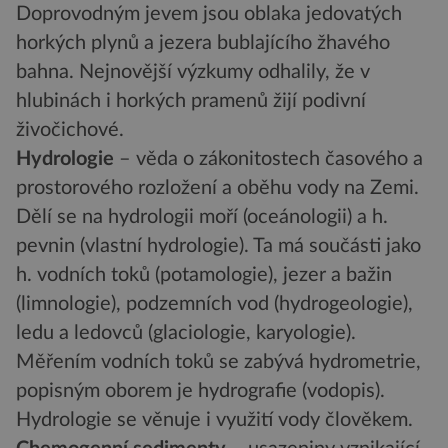
Doprovodným jevem jsou oblaka jedovatých
horkých plynů a jezera bublajícího žhavého
bahna. Nejnovější výzkumy odhalily, že v
hlubinách i horkých pramenů žijí podivní
živočichové.
Hydrologie
– věda o zákonitostech časového a
prostorového rozložení a oběhu vody na Zemi.
Dělí se na hydrologii moří (oceánologii) a h.
pevnin (vlastní hydrologie). Ta má součásti jako
h. vodních toků (potamologie), jezer a bažin
(limnologie), podzemních vod (hydrogeologie),
ledu a ledovců (glaciologie, karyologie).
Měřením vodních toků se zabývá hydrometrie,
popisným oborem je hydrografie (vodopis).
Hydrologie se věnuje i využití vody člověkem.