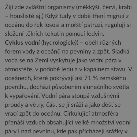
Žijí zde zvláštní organismy (měkkýši, červi, krabi
– houslisté aj.) Když tudy v době tření migrují z
oceánu do řek lososi a mořští pstruzi, regulují si
složení tělních tekutin pomocí ledvin.
Cyklus vodní
(hydrologický) – oběh různých
forem vody z oceánů na pevniny a zpět. Sladká
voda se na Zemi vyskytuje jako vodní pára v
atmosféře, v podobě ledu a v kapalném stavu. V
oceánech, které pokrývají asi 71 % zemského
povrchu, dochází působením slunečního světla
k vypařování. Vodní pára stoupá vzdušnými
proudy a větry, část se jí sráží a jako déšť se
vrací zpět do oceánu. Cirkulující atmosféra
přenáší vzduch obsahující velké množství vodní
páry i nad pevninu, kde pak přicházejí srážky v