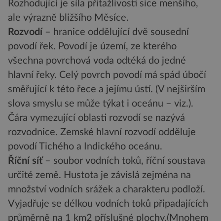
Rozhodující je síla přitažlivosti sice menšího,
ale výrazně bližšího Měsíce.
Rozvodí
– hranice oddělující dvě sousední
povodí řek. Povodí je území, ze kterého
všechna povrchová voda odtéká do jedné
hlavní řeky. Celý povrch povodí má spád úbočí
směřující k této řece a jejímu ústí. (V nejširším
slova smyslu se může týkat i oceánu – viz.).
Čára vymezující oblasti rozvodí se nazývá
rozvodnice. Zemské hlavní rozvodí odděluje
povodí Tichého a Indického oceánu.
Říční síť
– soubor vodních toků, říční soustava
určité země. Hustota je závislá zejména na
množství vodních srážek a charakteru podloží.
Vyjadřuje se délkou vodních toků připadajících
průměrně na 1 km2 příslušné plochy.(Mnohem