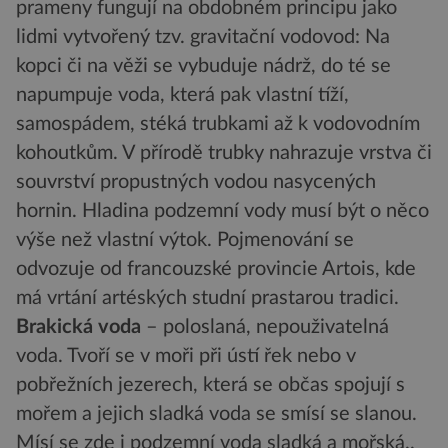
prameny fungují na obdobném principu jako
lidmi vytvořený tzv. gravitační vodovod: Na
kopci či na věži se vybuduje nádrž, do té se
napumpuje voda, která pak vlastní tíží,
samospádem, stéká trubkami až k vodovodním
kohoutkům. V přírodě trubky nahrazuje vrstva či
souvrství propustných vodou nasycených
hornin. Hladina podzemní vody musí být o něco
výše než vlastní výtok. Pojmenování se
odvozuje od francouzské provincie Artois, kde
má vrtání artéských studní prastarou tradici.
Brakická voda
– poloslaná, nepouživatelná
voda. Tvoří se v moři při ústí řek nebo v
pobřežních jezerech, která se občas spojují s
mořem a jejich sladká voda se smísí se slanou.
Mísí se zde i podzemní voda sladká a mořská..