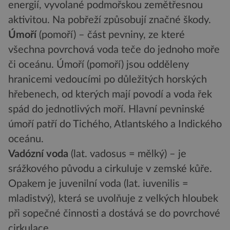
energií, vyvolané podmořskou zemětřesnou
aktivitou. Na pobřeží způsobují značné škody.
Úmoří
(pomoří) – část pevniny, ze které
všechna povrchová voda teče do jednoho moře
či oceánu. Úmoří (pomoří) jsou odděleny
hranicemi vedoucími po důležitých horských
hřebenech, od kterých mají povodí a voda řek
spád do jednotlivých moří. Hlavní pevninské
úmoří patří do Tichého, Atlantského a Indického
oceánu.
Vadózní voda
(lat. vadosus = mělký) – je
srážkového původu a cirkuluje v zemské kůře.
Opakem je juvenilní voda (lat. iuvenilis =
mladistvý), která se uvolňuje z velkých hloubek
při sopečné činnosti a dostává se do povrchové
cirkulace.