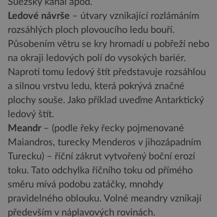
Suezský kanál apod.
Ledové návrše
– útvary vznikající rozlámáním
rozsáhlých ploch plovoucího ledu bouří.
Působením větru se kry hromadí u pobřeží nebo
na okraji ledových polí do vysokých bariér.
Naproti tomu ledový štít představuje rozsáhlou
a silnou vrstvu ledu, která pokrývá značné
plochy souše. Jako příklad uveďme Antarktický
ledový štít.
Meandr
– (podle řeky řecky pojmenované
Maiandros, turecky Menderos v jihozápadním
Turecku) – říční zákrut vytvořený boční erozí
toku. Tato odchylka říčního toku od přímého
směru mívá podobu zatáčky, mnohdy
pravidelného oblouku. Volné meandry vznikají
především v náplavových rovinách.