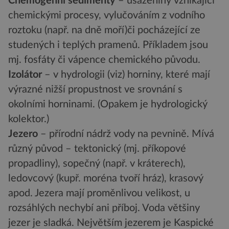
Chemogenní sedimenty
– usazeniny vznikající
chemickými procesy, vylučováním z vodního
roztoku (např. na dně moří)či pocházející ze
studených i teplých pramenů. Příkladem jsou
mj. fosfáty či vápence chemického původu.
Izolátor
– v hydrologii (viz) horniny, které mají
výrazné nižší propustnost ve srovnání s
okolními horninami. (Opakem je hydrologický
kolektor.)
Jezero
– přírodní nádrž vody na pevnině. Mívá
různý původ – tektonický (mj. příkopové
propadliny), sopečný (např. v kráterech),
ledovcový (kupř. moréna tvoří hráz), krasový
apod. Jezera mají proměnlivou velikost, u
rozsáhlých nechybí ani příboj. Voda většiny
jezer je sladká. Největším jezerem je Kaspické