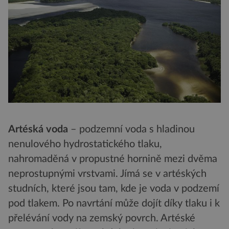
Artéská voda
– podzemní voda s hladinou
nenulového hydrostatického tlaku,
nahromaděná v propustné hornině mezi dvěma
neprostupnými vrstvami. Jímá se v artéských
studních, které jsou tam, kde je voda v podzemí
pod tlakem. Po navrtání může dojít díky tlaku i k
přelévání vody na zemský povrch. Artéské