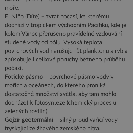
moře.
El Niňo (Dítě) – zvrat počasí, ke kterému
dochází v tropickém východním Pacifiku, kde je
kolem Vánoc přerušeno pravidelné vzdouvání
studené vody od pólu. Vysoká teplota
povrchových vod narušuje růt planktonu a ryb a
způsobuje i celkové poruchy běžného průběhu
počasí.
Fotické pásmo
– povrchové pásmo vody v
mořích a oceánech, do kterého proniká
dostatečné množství světla, aby tam mohlo
docházet k fotosyntéze (chemický proces u
zelených rostlin).
Gejzír geotermální
– silný proud vařící vody
tryskající ze žhavého zemského nitra.