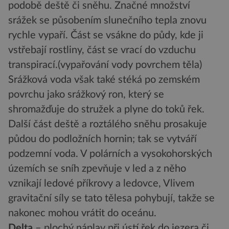
podobě deště či sněhu. Značné množství
srážek se působením slunečního tepla znovu
rychle vypaří. Část se vsákne do půdy, kde ji
vstřebají rostliny, část se vrací do vzduchu
transpirací.(vypařování vody povrchem těla)
Srážková voda však také stéká po zemském
povrchu jako srážkový ron, který se
shromažďuje do stružek a plyne do toků řek.
Další část deště a roztálého sněhu prosakuje
půdou do podložních hornin; tak se vytváří
podzemní voda. V polárních a vysokohorských
územích se sníh zpevňuje v led a z něho
vznikají ledové příkrovy a ledovce, Vlivem
gravitační síly se tato tělesa pohybují, takže se
nakonec mohou vrátit do oceánu.
Delta
– plochý náplav při ústí řek do jezera či