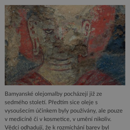
Bamyanské olejomalby pocházejí již ze
sedmého století. Předtím sice oleje s
vysoušecím účinkem byly používány, ale pouze
v medicíně či v kosmetice, v umění nikoliv.
Vědci odhadují, že k rozmíchání barev byl