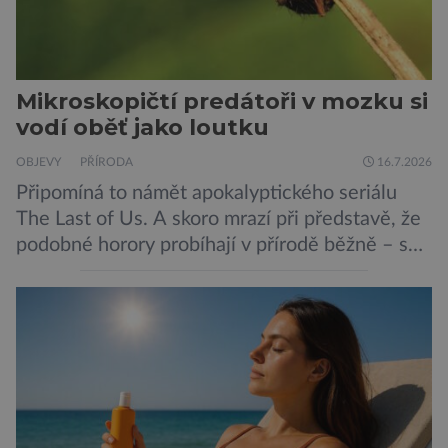
Mikroskopičtí predátoři v mozku si
vodí oběť jako loutku
OBJEVY
PŘÍRODA
16.7.2026
Připomíná to námět apokalyptického seriálu
The Last of Us. A skoro mrazí při představě, že
podobné horory probíhají v přírodě běžně – s
tím rozdílem, že nejde pouze o infekce
parazitickou houbou a že predátor dokáže
ovládat jen vývojově nesrovnatelně jednodušší
živočichy, než je člověk. Najít skutečné zombie
není nic nemožného ani v naší přírodě. Stačí […]