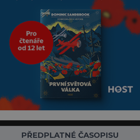
přičítají odborníci zdejším
klimatickým podmínkám.
Sucho, prosolené písky a
extrémně
PŘEDPLATNÉ ČASOPISU