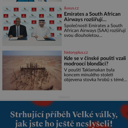
(56), ještě vůbec spolu. Herečka
od sebe přítele od samého
iluxus.cz
začátku odhán
Emirates a South African
Airways rozšiřují
partnerství. Cestujícím
Společnosti Emirates a South
nově zpřístupní dalších
African Airways (SAA) rozšiřují
svou dlouholetou
devět destinací v jižní a
codesharovou spolupráci. Nová
střední Africe
reciproční dohoda zpřístupní
cestujícím devět dalších
historyplus.cz
destinací v jižní a střední Africe
Kde se v čínské poušti vzali
a u
modroocí blonďáci?
V poušti Taklamakan byla
koncem minulého století
objevena stovka hrobů s téměř
netknutými mumiemi. Všichni
mrtví byli pohřbeni s úctou a
četnými milodary. Asi nejvíc
reklama
přitom vědce zaujal hrob
tříměsíčního chlapečka s
modrou filcovou čapkou, z níž
se draly blonďaté vlásky. Fakt,
že jsou těla dávných lidí
nesmírně dobře zachovalá,