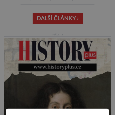
nehrozí, že budou mít negativní vliv na životní
prostředí či potraviny. Říká se jim biologická
ochrana. Onu biologickou ochranu představují
DALŠÍ ČLÁNKY ›
například parazitické vosičky, které bývají
úspěšně aplikovány proti některým druhům
reklama
hmyzu. Takové vosičky jsou dosti malé, […]