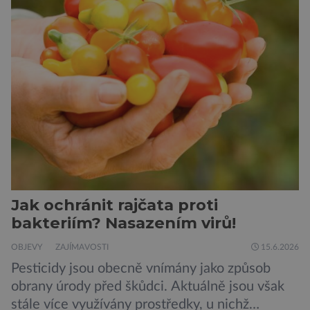
nádrži Římov […]
Jak ochránit rajčata proti
bakteriím? Nasazením virů!
OBJEVY
ZAJÍMAVOSTI
15.6.2026
Pesticidy jsou obecně vnímány jako způsob
obrany úrody před škůdci. Aktuálně jsou však
stále více využívány prostředky, u nichž