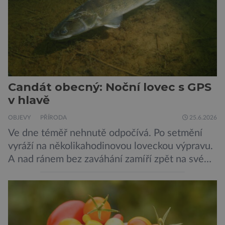
Candát obecný: Noční lovec s GPS
v hlavě
OBJEVY
PŘÍRODA
25.6.2026
Ve dne téměř nehnutě odpočívá. Po setmění
vyráží na několikahodinovou loveckou výpravu.
A nad ránem bez zaváhání zamíří zpět na své
oblíbené místo. Nový výzkum českých vědců
ukazuje, že candát obecný má mnohem lepší
orientační schopnosti, než si biologové dosud
mysleli. Vědci z Biologického centra Akademie
věd ČR sledovali pohyb candátů v jihočeské