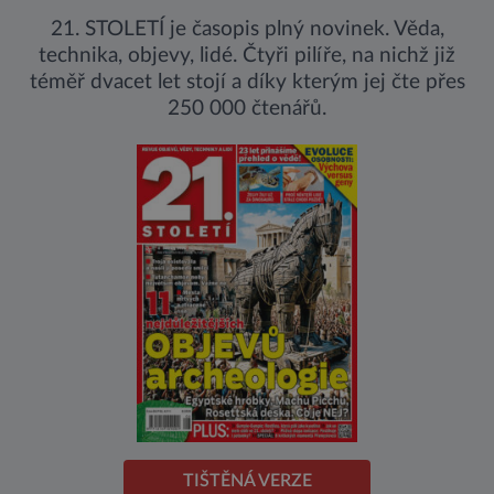
21. STOLETÍ je časopis plný novinek. Věda,
technika, objevy, lidé. Čtyři pilíře, na nichž již
téměř dvacet let stojí a díky kterým jej čte přes
250 000 čtenářů.
TIŠTĚNÁ VERZE