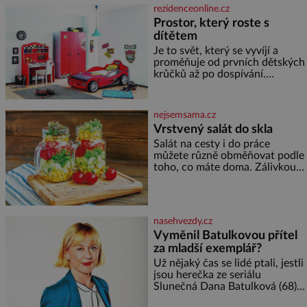
Placzek, Löw-Beer, Fuhrmann,
rezidenceonline.cz
Kohn a Stiassni se stanou
Prostor, který roste s
jednou z hlavních
dítětem
dramaturgických linií festivalu
židovské kultury ŠTETL FEST
Je to svět, který se vyvíjí a
2026. Některé návraty nejsou
proměňuje od prvních dětských
jednoduché. Místa, která si
krůčků až po dospívání.
člověk pamatuje z rodinných
Správně navržený pokoj
vyprávění, už dávno
podporuje bezpečí, kreativitu,
soustředění i odpočinek a
nejsemsama.cz
reaguje na každou etapu života
Vrstvený salát do skla
a specifické potřeby dítěte. Pro
Salát na cesty i do práce
nejmenší je klíčová
můžete různě obměňovat podle
jednoduchost, měkkost a
toho, co máte doma. Zálivkou
bezpečí, proto by pokoj
ho zalijte až těsně před
miminka měl působit především
podáváním, aby zeleninu
klidně a útulně. Předškolní věk
nerozmočila. Na 2 porce
je
potřebujete: ✿ 1/4 ledového
nasehvezdy.cz
nebo jiného salátu (římský salát,
Vyměnil Batulkovou přítel
polníček…) ✿ 1 malá konzerva
za mladší exemplář?
kukuřice ✿ ½ okurky ✿ 2
rajčata Zálivka: ✿ 4 lžíce
Už nějaký čas se lidé ptali, jestli
olivového oleje ✿ 1 lžíci
jsou herečka ze seriálu
citronové šťávy ✿ ½ stroužku
Slunečná Dana Batulková (68) a
její partner, režisér Ondřej Zajíc