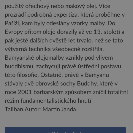
použitý ořechový nebo makový olej. Více
prozradí podrobná expertiza, která proběhne v
Paříži, kam byly odeslány vzorky malby. Do
Evropy přitom oleje dorazily až ve 13. století a
pak ještě dalších dvěstě let trvalo, než se tato
výtvarná technika všeobecně rozšířila.
Bamyanské olejomalby vznikly pod vlivem
buddhismu, zachycují právě ústřední postavu
této filosofie. Ostatně, právě v Bamyanu
stávaly dvě obrovské sochy Buddhy, které v
roce 2001 barbarským způsobem zničil totalitní
režim fundamentalistického hnutí
Taliban.
Autor: Martin Janda