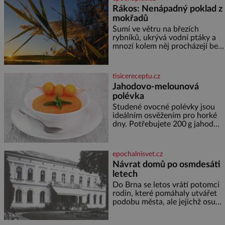
nahlédnout do útrob jedné z
Rákos: Nenápadný poklad z
nejvýznamnějších vodních
mokřadů
elektráren v Evropě, vydat se na
horské hřebeny, projet se na
Šumí ve větru na březích
koloběžce a den zakončit
rybníků, ukrývá vodní ptáky a
poznáváním památek ve
mnozí kolem něj procházejí bez
Velkých Losinách nebo v
povšimnutí. Přesto právě rákos
termálním
pomáhal stavět domy, vyrábět
lodě, zapisovat první texty a
tisicereceptu.cz
inspiroval řadu pověstí. Tato
Jahodovo-melounová
skromná, ale užitečná rostlina
polévka
provází člověka už tisíce let.
Většina lidí vnímá rákos jen jako
Studené ovocné polévky jsou
obyčejnou kulisu letního
ideálním osvěžením pro horké
koupání. Stačí se však podívat
dny. Potřebujete 200 g jahod
600 g žlutého melounu 100 ml
sladkého dezertního vína 50 g
cukru krystal 1 lžíci medu 200 g
epochalnisvet.cz
zakysané sm
Návrat domů po osmdesáti
letech
Do Brna se letos vrátí potomci
rodin, které pomáhaly utvářet
podobu města, ale jejichž osudy
dramaticky přerušila druhá
světová válka. Příběhy rodů