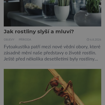
Jak rostliny slyší a mluví?
OBJEVY
PŘÍRODA
6.8.2026
Fytoakustika patří mezi nové vědní obory, které
zásadně mění naše představy o životě rostlin.
Ještě před několika desetiletími byly rostliny
považovány za tiché a pasivní organismy, které
pouze reagují na změny prostředí. Moderní
výzkum však ukazuje, že skutečnost je mnohem
zajímavější. Rostliny totiž dokážou své okolí
vnímat prostřednictvím mechanických podnětů
a samy také vydávají zvuky […]