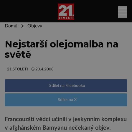
Domů
Objevy
Nejstarší olejomalba na
světě
21.STOLETI
23.4.2008
Sdílet na Facebooku
Sdílet na X
Francouzští vědci učinili v jeskynním komplexu
v afghánském Bamyanu nečekaný objev.