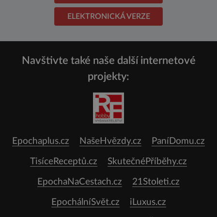
ELEKTRONICKÁ VERZE
Navštivte také naše další internetové
projekty:
Epochaplus.cz
NašeHvězdy.cz
PaníDomu.cz
TisíceReceptů.cz
SkutečnéPříběhy.cz
EpochaNaCestach.cz
21Stoleti.cz
EpochálníSvět.cz
iLuxus.cz