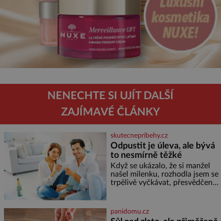
NENECHTE SI UJÍT DALŠÍ
ZAJÍMAVÉ ČLÁNKY
skutecnepribehy.cz
Odpustit je úleva, ale bývá
to nesmírně těžké
Když se ukázalo, že si manžel
našel milenku, rozhodla jsem se
trpělivě vyčkávat, přesvědčena,
že se dříve či později vrátí k
rodině. Možná je to jedna z
nejtěžších věcí na světě. Ale
panidomu.cz
každý, kdo s tím má nějaké