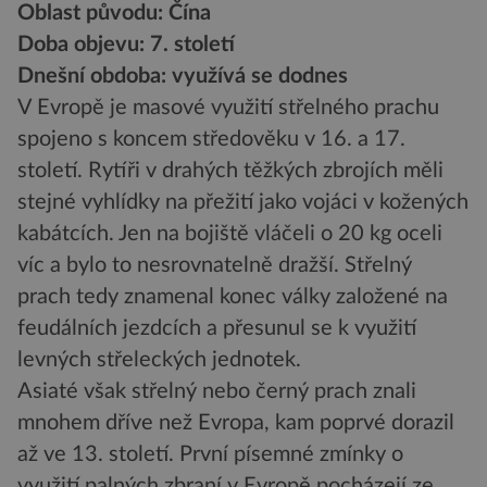
Oblast původu: Čína
Doba objevu: 7. století
Dnešní obdoba: využívá se dodnes
V Evropě je masové využití střelného prachu
spojeno s koncem středověku v 16. a 17.
století. Rytíři v drahých těžkých zbrojích měli
stejné vyhlídky na přežití jako vojáci v kožených
kabátcích. Jen na bojiště vláčeli o 20 kg oceli
víc a bylo to nesrovnatelně dražší. Střelný
prach tedy znamenal konec války založené na
feudálních jezdcích a přesunul se k využití
levných střeleckých jednotek.
Asiaté však střelný nebo černý prach znali
mnohem dříve než Evropa, kam poprvé dorazil
až ve 13. století. První písemné zmínky o
využití palných zbraní v Evropě pocházejí ze