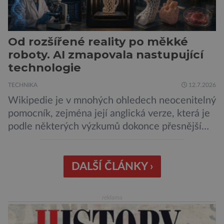
Od rozšířené reality po měkké
roboty. AI zmapovala nastupující
technologie
TECHNIKA
12.7.2026
Wikipedie je v mnohých ohledech neocenitelný
pomocník, zejména její anglická verze, která je
podle některých výzkumů dokonce přesnější
než slavná Encyclopedia Britannica. Nyní se
internetová studna znalostí proměnila v
křišťálovou kouli, ze které umělá inteligence
DALŠÍ ČLÁNKY ›
věštila, které technologie v dohledné
budoucnosti nejvíce zasáhnou naši společnost.
reklama
Za vším stojí australští výzkumníci, kteří pomocí
umělé inteligence a […]