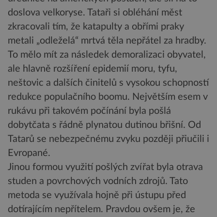
doslova velkoryse. Tataři si obléhání měst
zkracovali tím, že katapulty a obřími praky
metali „odleželá“ mrtvá těla nepřátel za hradby.
To mělo mít za následek demoralizaci obyvatel,
ale hlavně rozšíření epidemií moru, tyfu,
neštovic a dalších činitelů s vysokou schopností
redukce populačního boomu. Největším esem v
rukávu při takovém počínání byla pošlá
dobytčata s řádně plynatou dutinou břišní. Od
Tatarů se nebezpečnému zvyku později přiučili i
Evropané.
Jinou formou využití pošlých zvířat byla otrava
studen a povrchových vodních zdrojů. Tato
metoda se využívala hojně při ústupu před
dotírajícím nepřítelem. Pravdou ovšem je, že