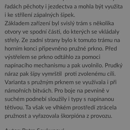
řadách pěchoty i jezdectva a mohla být využita
i ke střílení zápalných šipek.
Základem zařízení byl svislý trám s několika
otvory ve spodní části, do kterých se vkládaly
střely. Ze zadní strany bylo k tomuto trámu na
horním konci připevněno pružné prkno. Před
výstřelem se prkno odtáhlo za pomoci
napínacího mechanismu a pak uvolnilo. Prudký
náraz pak šípy vymrštil proti zvolenému cíli.
Varianta s pružným prknem se využívala i při
námořních bitvách. Pro boje na pevnině v
suchém podnebí sloužily i typy s napínanou
tětivou. Ta však ve vlhkém prostředí ztrácela
pružnost a vyřazovala škorpióna z provozu.