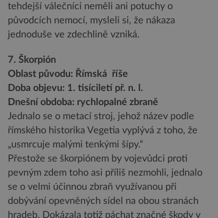
tehdejší válečníci neměli ani potuchy o
původcích nemocí, mysleli si, že nákaza
jednoduše ve zdechlině vzniká.
7. Škorpión
Oblast původu: Římská říše
Doba objevu: 1. tisíciletí př. n. l.
Dnešní obdoba: rychlopalné zbraně
Jednalo se o metací stroj, jehož název podle
římského historika Vegetia vyplývá z toho, že
„usmrcuje malými tenkými šípy.“
Přestože se škorpiónem by vojevůdci proti
pevným zdem toho asi příliš nezmohli, jednalo
se o velmi účinnou zbraň využívanou při
dobývání opevněných sídel na obou stranách
hradeb. Dokázala totiž páchat značné škody v