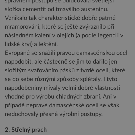
správném postupu se odlučovala světlejší
složka cementit od tmavšího austeninu.
Vznikalo tak charakteristické dobře patrné
mramorování, které se ještě zvýraznilo při
následném kalení v olejích (a podle legend i v
lidské krvi) a leštění.
Evropané se snažili pravou damascénskou ocel
napodobit, ale částečně se jim to dařilo jen
složitým svařováním pásků z tvrdé oceli, které
se do sebe různými způsoby splétaly. I tyto
napodobeniny mívaly velmi dobré vlastnosti
vhodné pro výrobu chladných zbraní. Ani v
případě nepravé damascénské oceli se však
nedochovaly přesné výrobní postupy.
2. Střelný prach