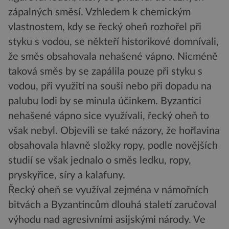
zápalných směsí. Vzhledem k chemickým
vlastnostem, kdy se řecký oheň rozhořel při
styku s vodou, se někteří historikové domnívali,
že směs obsahovala nehašené vápno. Nicméně
taková směs by se zapálila pouze při styku s
vodou, při využití na souši nebo při dopadu na
palubu lodi by se minula účinkem. Byzantici
nehašené vápno sice využívali, řecký oheň to
však nebyl. Objevili se také názory, že hořlavina
obsahovala hlavně složky ropy, podle novějších
studií se však jednalo o směs ledku, ropy,
pryskyřice, síry a kalafuny.
Řecký oheň se využíval zejména v námořních
bitvách a Byzantincům dlouhá staletí zaručoval
výhodu nad agresivními asijskými národy. Ve