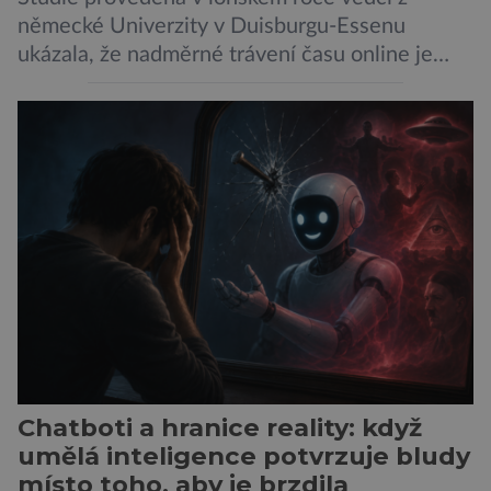
německé Univerzity v Duisburgu-Essenu
ukázala, že nadměrné trávení času online je
spojeno s vyšší úrovní stresu, horší náladou a
vede k zanedbávání dalších aktivit. Zúčastnilo
se jí 900 dospělých Němců, kteří uvedli, že se v
posledním roce alespoň jednou zapojili do hraní
her, sledování pornografie, sledování sociálních
sítí […]
Chatboti a hranice reality: když
umělá inteligence potvrzuje bludy
místo toho, aby je brzdila