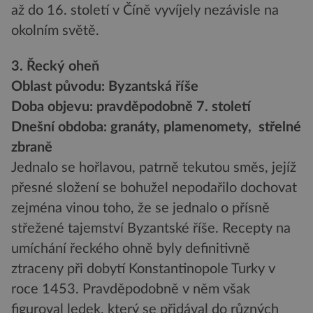
až do 16. století v Číně vyvíjely nezávisle na
okolním světě.
3. Řecký oheň
Oblast původu: Byzantská říše
Doba objevu: pravděpodobně 7. století
Dnešní obdoba: granáty, plamenomety, střelné
zbraně
Jednalo se hořlavou, patrně tekutou směs, jejíž
přesné složení se bohužel nepodařilo dochovat
zejména vinou toho, že se jednalo o přísně
střežené tajemství Byzantské říše. Recepty na
umíchání řeckého ohně byly definitivně
ztraceny při dobytí Konstantinopole Turky v
roce 1453. Pravděpodobně v něm však
figuroval ledek, který se přidával do různých