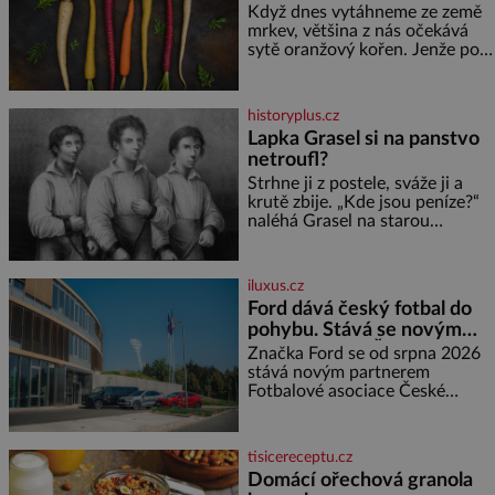
zemi, kde sbírá zbytky semínek
začíná fialovou barvou
Když dnes vytáhneme ze země
Jeho domovinou je prakticky
mrkev, většina z nás očekává
celá Austrálie s výjimkou
sytě oranžový kořen. Jenže po
pobřežní oblasti.
většinu své historie je mrkev
všechno možné, jen ne
oranžová. Je fialová, žlutá, bílá,
historyplus.cz
někdy dokonce téměř černá. Až
Lapka Grasel si na panstvo
díky stovkám let pečlivého
netroufl?
šlechtění se z ní stává zelenina,
bez které si českou zahradu ani
Strhne ji z postele, sváže ji a
nedokážeme představit. Její
krutě zbije. „Kde jsou peníze?“
příběh je
naléhá Grasel na starou
švadlenku. Když mu to
neprozradí – ostatně ani
nemůže, protože žádné nemá,
iluxus.cz
spokojí se lupič s několika
Ford dává český fotbal do
měďáky a štůčky látky. Zraněná
pohybu. Stává se novým
žena pár dní nato umírá. Je to
partnerem FAČR
muž nebývale krutý. Jeho činy
Značka Ford se od srpna 2026
budí hrůzu ještě dlouho po jeho
stává novým partnerem
smrti
Fotbalové asociace České
republiky. V rámci tříleté
spolupráce zajistí mobilitu
asociace, reprezentačních týmů
tisicereceptu.cz
i českého fotbalu v regionech.
Domácí ořechová granola
Partner