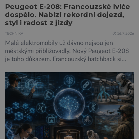
Peugeot E-208: Francouzské lvíče
dospělo. Nabízí rekordní dojezd,
styl i radost z jízdy
TECHNIKA
16.7.2026
Malé elektromobily už dávno nejsou jen
městskými přibližovadly. Nový Peugeot E-208
je toho důkazem. Francouzský hatchback si
zachoval svůj atraktivní design, přidal delší
dojezd a modernější technologie, ale hlavně
ukazuje, že i kompaktní elektromobil může být
autem, se kterým bez obav vyrazíte za hranice
města Peugeot se u modelu 208 trefil do
černého už […]