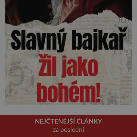
NEJČTENĚJŠÍ ČLÁNKY
za poslední