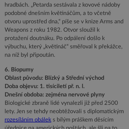
hradbách. „Petarda sestávala z kovové nádoby
podobné dnešním květináčům, a to včetně
otvoru uprostřed dna,“ píše se v knize Arms and
Weapons z roku 1982. Otvor sloužil k
protažení doutnáku. Po odpálení došlo k
výbuchu, který „květináč“ směřoval k překážce,
na níž byl připoután.
6. Biopumy
Oblast původu: Blízký a Střední východ
Doba objevu: 1. tisíciletí př. n. l.
Dnešní obdoba: zejména nervové plyny
Biologické zbraně lidé vynalezli již před 2500
lety. Jen se tehdy neobtěžovali s diplomatickým
rozesíláním obálek
s bílým práškem děsícím
úřednice na amerických poštách, ale šli na to