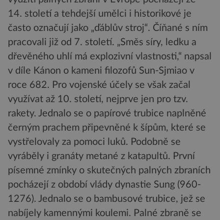
14. století a tehdejší umělci i historikové je
často označují jako „ďáblův stroj“. Číňané s ním
pracovali již od 7. století. „Směs síry, ledku a
dřevěného uhlí má explozivní vlastnosti,“ napsal
v díle Kánon o kameni filozofů Sun-Sjmiao v
roce 682. Pro vojenské účely se však začal
využívat až 10. století, nejprve jen pro tzv.
rakety. Jednalo se o papírové trubice naplněné
černým prachem připevněné k šípům, které se
vystřelovaly za pomoci luků. Podobně se
vyráběly i granáty metané z katapultů. První
písemné zmínky o skutečných palných zbraních
pocházejí z období vlády dynastie Sung (960-
1276). Jednalo se o bambusové trubice, jež se
nabíjely kamennými koulemi. Palné zbraně se