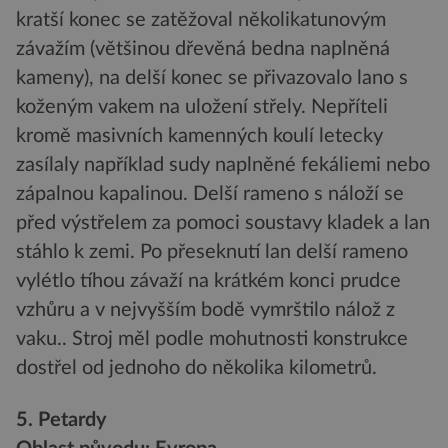
kratší konec se zatěžoval několikatunovým
závažím (většinou dřevěná bedna naplněná
kameny), na delší konec se přivazovalo lano s
koženým vakem na uložení střely. Nepříteli
kromě masivních kamenných koulí letecky
zasílaly například sudy naplněné fekáliemi nebo
zápalnou kapalinou. Delší rameno s náloží se
před výstřelem za pomoci soustavy kladek a lan
stáhlo k zemi. Po přeseknutí lan delší rameno
vylétlo tíhou závaží na krátkém konci prudce
vzhůru a v nejvyšším bodě vymrštilo nálož z
vaku.. Stroj měl podle mohutnosti konstrukce
dostřel od jednoho do několika kilometrů.
5. Petardy