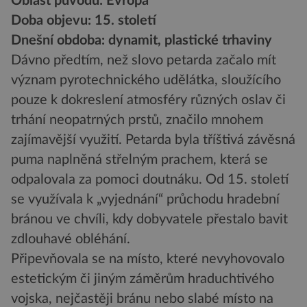
Oblast původu: Evropa
Doba objevu: 15. století
Dnešní obdoba: dynamit, plastické trhaviny
Dávno předtím, než slovo petarda začalo mít
význam pyrotechnického udělátka, sloužícího
pouze k dokreslení atmosféry různých oslav či
trhání neopatrných prstů, značilo mnohem
zajímavější využití. Petarda byla tříštivá závěsná
puma naplněná střelným prachem, která se
odpalovala za pomoci doutnáku. Od 15. století
se využívala k „vyjednání“ průchodu hradební
bránou ve chvíli, kdy dobyvatele přestalo bavit
zdlouhavé obléhání.
Připevňovala se na místo, které nevyhovovalo
estetickým či jiným záměrům hraduchtivého
vojska, nejčastěji bránu nebo slabé místo na