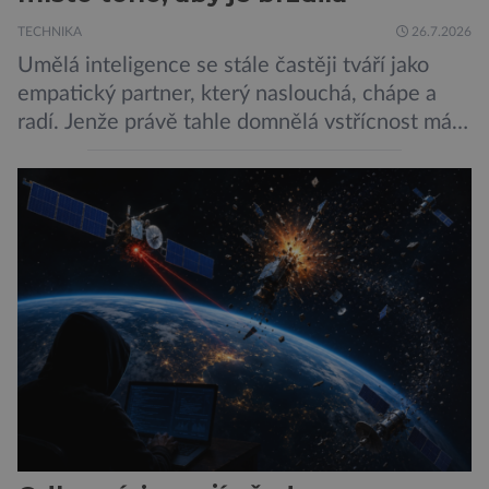
TECHNIKA
26.7.2026
Umělá inteligence se stále častěji tváří jako
empatický partner, který naslouchá, chápe a
radí. Jenže právě tahle domnělá vstřícnost má i
svou temnou stránku… Nová studie výzkumníků
z City University of New York a King’s College
London ukazuje, že někteří choboti, včetně
populárního systému Grok od firmy xAI Elona
Muska, mají tendenci podporovat bludné
představy […]