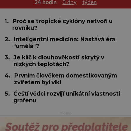
24 hodin
3 dny
týden
1.
Proč se tropické cyklóny netvoří u
rovníku?
2.
Inteligentní medicína: Nastává éra
"umělá"?
3.
Je klíč k dlouhověkosti skrytý v
nízkých teplotách?
4.
Prvním člověkem domestikovaným
zvířetem byl vlk!
5.
Čeští vědci rozvíjí unikátní vlastnosti
grafenu
reklama