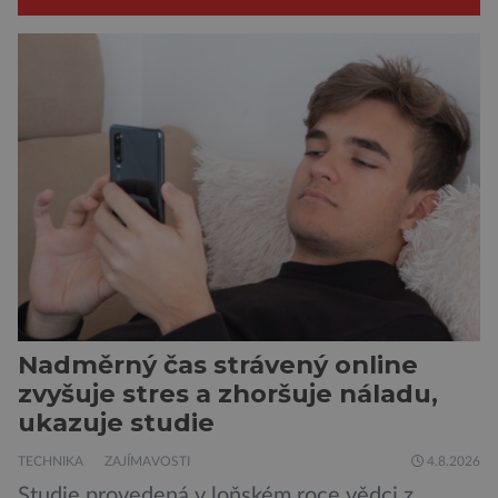
Nadměrný čas strávený online
zvyšuje stres a zhoršuje náladu,
ukazuje studie
TECHNIKA
ZAJÍMAVOSTI
4.8.2026
Studie provedená v loňském roce vědci z