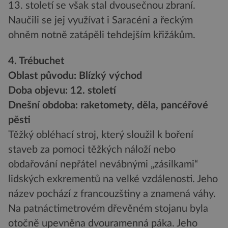
13. století se však stal dvousečnou zbraní.
Naučili se jej využívat i Saracéni a řeckým
ohněm notně zatápěli tehdejším křižákům.
4. Trébuchet
Oblast původu: Blízký východ
Doba objevu: 12. století
Dnešní obdoba: raketomety, děla, pancéřové
pěsti
Těžký obléhací stroj, který sloužil k boření
staveb za pomoci těžkých náloží nebo
obdařování nepřátel nevábnými „zásilkami“
lidských exkrementů na velké vzdálenosti. Jeho
název pochází z francouzštiny a znamená váhy.
Na patnáctimetrovém dřevěném stojanu byla
otočně upevněna dvouramenná páka. Jeho