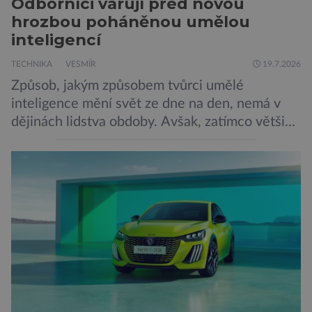
Odborníci varují před novou
hrozbou poháněnou umělou
inteligencí
TECHNIKA
VESMÍR
19.7.2026
Způsob, jakým způsobem tvůrci umělé
inteligence mění svět ze dne na den, nemá v
dějinách lidstva obdoby. Avšak, zatímco většina
pozornosti se soustředí na chatboty,
generování obrázků nebo automatizaci práce,
bezpečnostní experti upozorňují na mnohem
méně nápadné riziko. Podle některých
odborníků by už během příštích dvou let mohly
pokročilé systémy AI výrazně usnadnit
kybernetické útoky […]