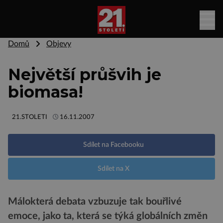
Domů
Objevy
Největší průšvih je
biomasa!
21.STOLETI
16.11.2007
Sdílet na Facebooku
Sdílet na X
Málokterá debata vzbuzuje tak bouřlivé
emoce, jako ta, která se týká globálních změn