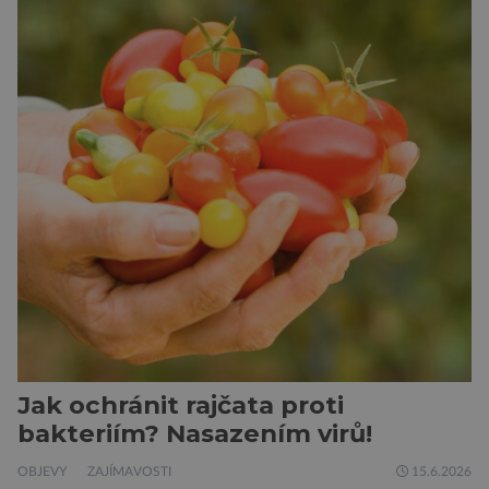
orientační schopnosti, než si biologové dosud
mysleli. Vědci z Biologického centra Akademie
věd ČR sledovali pohyb candátů v jihočeské
nádrži Římov […]
Jak ochránit rajčata proti
bakteriím? Nasazením virů!
OBJEVY
ZAJÍMAVOSTI
15.6.2026