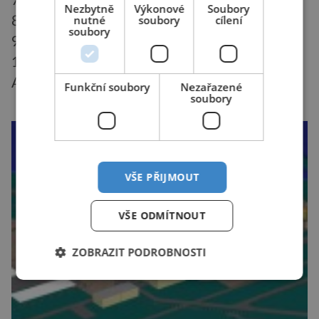
7. Kanada (18)
Nezbytně
Výkonové
Soubory
nutné
soubory
cílení
8. Německo (17)
soubory
9. Indie (16)
10. Ukrajina (15)
Autor: Martin Janda
Funkční soubory
Nezařazené
soubory
VŠE PŘIJMOUT
VŠE ODMÍTNOUT
ZOBRAZIT PODROBNOSTI