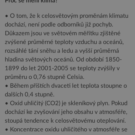
Proč se mění klima?
• O tom, že k celosvětovým proměnám klimatu
dochází, není podle odborníků již pochyb.
Důkazem jsou ve světovém měřítku zjištěné
zvýšené průměrné teploty vzduchu a oceánů,
rozsáhlé tání sněhu a ledu a vyšší průměrná
hladina světových oceánů. Od období 1850-
1899 do let 2001-2005 se teploty zvýšily v
průměru o 0,76 stupně Celsia.
• Během příštích dvaceti let teplota stoupne o
dalších 0,4 stupně.
• Oxid uhličitý (CO2) je skleníkový plyn. Pokud
dochází ke zvyšování jeho obsahu v atmosféře,
stoupá tendence k celosvětovému oteplování.
• Koncentrace oxidu uhličitého v atmosféře se