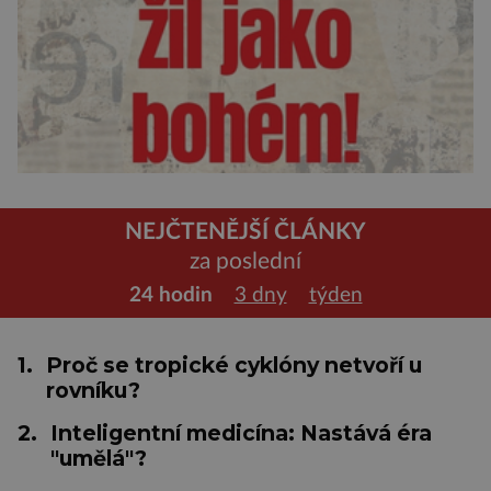
NEJČTENĚJŠÍ ČLÁNKY
za poslední
24 hodin
3 dny
týden
1.
Proč se tropické cyklóny netvoří u
rovníku?
2.
Inteligentní medicína: Nastává éra
"umělá"?