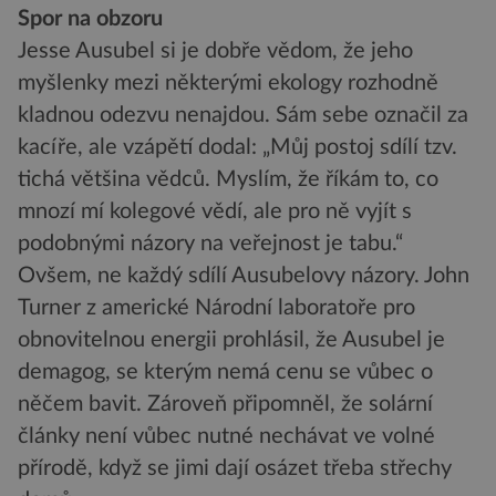
Spor na obzoru
Jesse Ausubel si je dobře vědom, že jeho
myšlenky mezi některými ekology rozhodně
kladnou odezvu nenajdou. Sám sebe označil za
kacíře, ale vzápětí dodal: „Můj postoj sdílí tzv.
tichá většina vědců. Myslím, že říkám to, co
mnozí mí kolegové vědí, ale pro ně vyjít s
podobnými názory na veřejnost je tabu.“
Ovšem, ne každý sdílí Ausubelovy názory. John
Turner z americké Národní laboratoře pro
obnovitelnou energii prohlásil, že Ausubel je
demagog, se kterým nemá cenu se vůbec o
něčem bavit. Zároveň připomněl, že solární
články není vůbec nutné nechávat ve volné
přírodě, když se jimi dají osázet třeba střechy