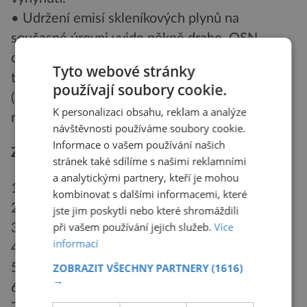
• Udržení emisí skleníkových plynů na
současné úrovni vyjde pěkně draho. OSN
odhaduje, že po celém světě by bylo ke splnění
Tyto webové stránky
tohoto cíle nutno investovat 150 miliard eur
používají soubory cookie.
(asi 4,15 bilionu Kč, což jsou čtyři roční
K personalizaci obsahu, reklam a analýze
rozpočty České republiky).
návštěvnosti používáme soubory cookie.
Informace o vašem používání našich
Země s nejvyšším počtem jaderných reaktorů:
stránek také sdílíme s našimi reklamními
a analytickými partnery, kteří je mohou
1. USA (103)
kombinovat s dalšími informacemi, které
2. Francie (59)
jste jim poskytli nebo které shromáždili
při vašem používání jejich služeb.
Více
3. Japonsko (55).
informací
4. Rusko (31)
5. Velká Británie (23)
ZOBRAZIT VŠECHNY PARTNERY
(1616)
→
6. Jižní Korea (20)