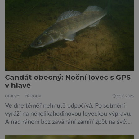
mnoha nepříznivými vlivy prostředí. A Jižní
Korea se v tomto ujímá vedení… „Jako
výzkumníci […]
Candát obecný: Noční lovec s GPS
v hlavě
OBJEVY
PŘÍRODA
25.6.2026
Ve dne téměř nehnutě odpočívá. Po setmění
vyráží na několikahodinovou loveckou výpravu.
A nad ránem bez zaváhání zamíří zpět na své
oblíbené místo. Nový výzkum českých vědců
ukazuje, že candát obecný má mnohem lepší