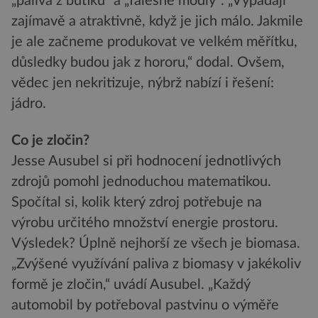
„paliva z butiku“ a „falešné modly“. „Vypadají
zajímavě a atraktivně, když je jich málo. Jakmile
je ale začneme produkovat ve velkém měřítku,
důsledky budou jak z hororu,“ dodal. Ovšem,
vědec jen nekritizuje, nýbrž nabízí i řešení:
jádro.
Co je zločin?
Jesse Ausubel si při hodnocení jednotlivých
zdrojů pomohl jednoduchou matematikou.
Spočítal si, kolik který zdroj potřebuje na
výrobu určitého množství energie prostoru.
Výsledek? Úplně nejhorší ze všech je biomasa.
„Zvýšené využívání paliva z biomasy v jakékoliv
formě je zločin,“ uvádí Ausubel. „Každý
automobil by potřeboval pastvinu o výměře