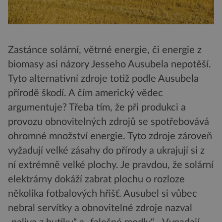
Zastánce solární, větrné energie, či energie z
biomasy asi názory Jesseho Ausubela nepotěší.
Tyto alternativní zdroje totiž podle Ausubela
přírodě škodí. A čím americký vědec
argumentuje? Třeba tím, že při produkci a
provozu obnovitelných zdrojů se spotřebovává
ohromné množství energie. Tyto zdroje zároveň
vyžadují velké zásahy do přírody a ukrajují si z
ní extrémně velké plochy. Je pravdou, že solární
elektrárny dokáží zabrat plochu o rozloze
několika fotbalových hřišť. Ausubel si vůbec
nebral servítky a obnovitelné zdroje nazval