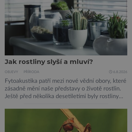
Jak rostliny slyší a mluví?
OBJEVY
PŘÍRODA
6.8.2026
Fytoakustika patří mezi nové vědní obory, které
zásadně mění naše představy o životě rostlin.
Ještě před několika desetiletími byly rostliny
považovány za tiché a pasivní organismy, které
pouze reagují na změny prostředí. Moderní
výzkum však ukazuje, že skutečnost je mnohem
zajímavější. Rostliny totiž dokážou své okolí