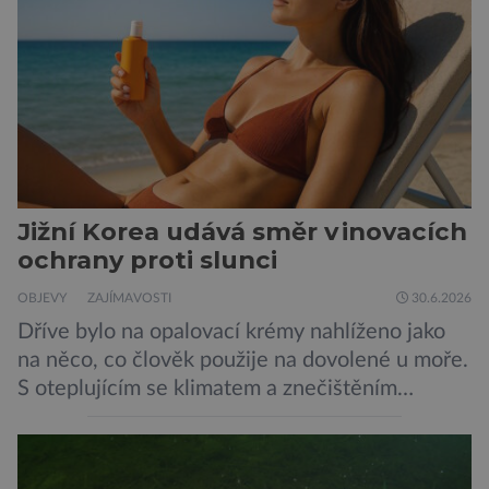
není nic nemožného ani v naší přírodě. Stačí […]
Jižní Korea udává směr v inovacích
ochrany proti slunci
OBJEVY
ZAJÍMAVOSTI
30.6.2026
Dříve bylo na opalovací krémy nahlíženo jako
na něco, co člověk použije na dovolené u moře.
S oteplujícím se klimatem a znečištěním
ovzduší začínají vědci o opalovacích krémech
přemýšlet jinak, jako o přípravcích denní
potřeby, které by mohly kůži ochránit před