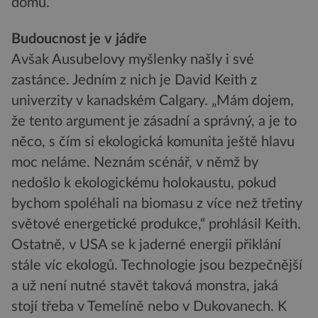
domů.
Budoucnost je v jádře
Avšak Ausubelovy myšlenky našly i své
zastánce. Jedním z nich je David Keith z
univerzity v kanadském Calgary. „Mám dojem,
že tento argument je zásadní a správný, a je to
něco, s čím si ekologická komunita ještě hlavu
moc neláme. Neznám scénář, v němž by
nedošlo k ekologickému holokaustu, pokud
bychom spoléhali na biomasu z více než třetiny
světové energetické produkce,“ prohlásil Keith.
Ostatně, v USA se k jaderné energii přiklání
stále víc ekologů. Technologie jsou bezpečnější
a už není nutné stavět taková monstra, jaká
stojí třeba v Temelíně nebo v Dukovanech. K