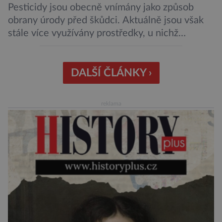
Pesticidy jsou obecně vnímány jako způsob
obrany úrody před škůdci. Aktuálně jsou však
stále více využívány prostředky, u nichž
nehrozí, že budou mít negativní vliv na životní
prostředí či potraviny. Říká se jim biologická
ochrana. Onu biologickou ochranu představují
DALŠÍ ČLÁNKY ›
například parazitické vosičky, které bývají
úspěšně aplikovány proti některým druhům
reklama
hmyzu. Takové vosičky jsou dosti malé, […]