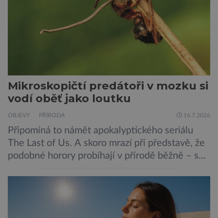
vnímat prostřednictvím mechanických podnětů
a samy také vydávají zvuky […]
Mikroskopičtí predátoři v mozku si
vodí oběť jako loutku
OBJEVY
PŘÍRODA
16.7.2026
Připomíná to námět apokalyptického seriálu
The Last of Us. A skoro mrazí při představě, že
podobné horory probíhají v přírodě běžně – s
tím rozdílem, že nejde pouze o infekce
parazitickou houbou a že predátor dokáže
ovládat jen vývojově nesrovnatelně jednodušší
živočichy, než je člověk. Najít skutečné zombie