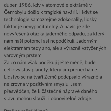
duben 1986, kdy v atomové elektrárně v
Černobylu došlo k tragické havárii. I když se
technologie samozřejmě zdokonalily, lidský
faktor je nevypočitatelný. A navíc je zde
nevyřešená otázka jaderného odpadu, za který
nám naši potomci asi nepoděkují. Jaderným
elektrárnám tedy ano, ale s výrazně vztyčených
varovným prstem.
Za co nám však poděkují ještě méně, bude
celkový stav planety, který jim přenecháme.
Lidstvo se na tváři Země podepsalo výrazně a
ne zrovna v pozitivním smyslu. Jsem
přesvědčen, že k částečné nápravě daného
stavu mohou sloužit i obnovitelné zdroje.