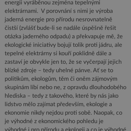
energii vyráběnou zejména tepelnými
elektrárnami. V porovnání s nimi je výroba
jaderná energie pro přírodu nesrovnatelně
čistší (zvlášť bude-li se nadále úspěšně řešit
otázka jaderného odpadu) a překvapuje mě, že
ekologické iniciativy bojují tolik proti jádru, ale
tepelné elektrárny si kouří poklidně dále a
zastaví je obvykle jen to, že se vyčerpají jejich
blízké zdroje – tedy uhelné pánve. Ať se to
politikům, ekologům, těm či oněm zájmovým
skupinám líbí nebo ne, z opravdu dlouhodobého
hlediska – tedy z takového, které by nás jako
lidstvo mělo zajímat především, ekologie a
ekonomie nikdy nejdou proti sobě. Naopak, co
je výhodné z ekonomického pohledu je
výhodné i pro přírodu a ekologii a co je výhodné