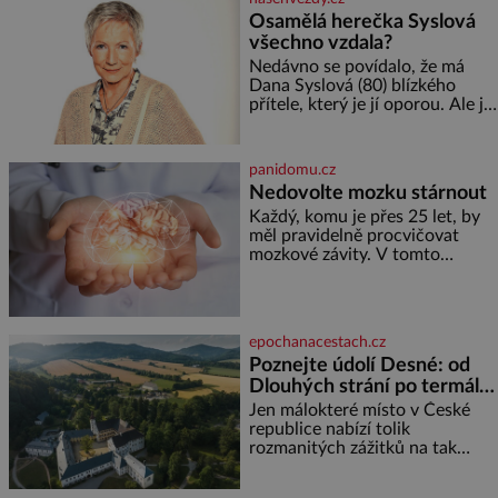
reaguje na každou etapu života
Osamělá herečka Syslová
a specifické potřeby dítěte. Pro
všechno vzdala?
nejmenší je klíčová
jednoduchost, měkkost a
Nedávno se povídalo, že má
bezpečí, proto by pokoj
Dana Syslová (80) blízkého
miminka měl působit především
přítele, který je jí oporou. Ale je
klidně a útulně. Předškolní věk
to ještě vůbec pravda? V
je
posledních dnech čím dál
častěji mluví o svém odchodu.
panidomu.cz
Dohnala ji snad samota? Půs
Nedovolte mozku stárnout
Každý, komu je přes 25 let, by
měl pravidelně procvičovat
mozkové závity. V tomto
období se totiž začíná
zhoršovat paměť. Možná máte
problém vzpomenout si na
jméno kolegy z práce. Nebo
epochanacestach.cz
marně v paměti lovíte název
Poznejte údolí Desné: od
knížky, kterou jste nedávno
Dlouhých strání po termální
přečetli. Je to opravdu tak, s
věkem jako kdyby se paměť
prameny
Jen málokteré místo v České
rozhodla stávkovat. Cvičte
republice nabízí tolik
rozmanitých zážitků na tak
malém území jako údolí řeky
Desné v srdci Jeseníků. Během