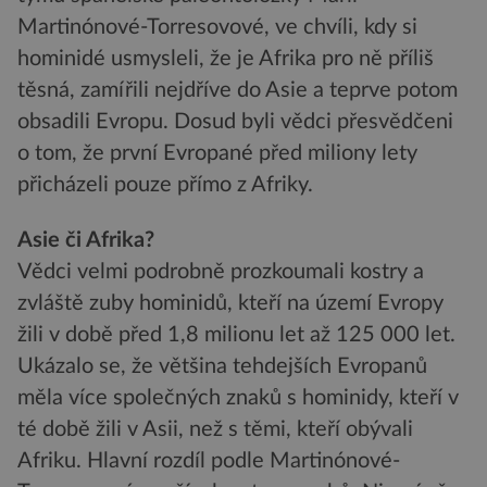
Martinónové-Torresovové, ve chvíli, kdy si
hominidé usmysleli, že je Afrika pro ně příliš
těsná, zamířili nejdříve do Asie a teprve potom
obsadili Evropu. Dosud byli vědci přesvědčeni
o tom, že první Evropané před miliony lety
přicházeli pouze přímo z Afriky.
Asie či Afrika?
Vědci velmi podrobně prozkoumali kostry a
zvláště zuby hominidů, kteří na území Evropy
žili v době před 1,8 milionu let až 125 000 let.
Ukázalo se, že většina tehdejších Evropanů
měla více společných znaků s hominidy, kteří v
té době žili v Asii, než s těmi, kteří obývali
Afriku. Hlavní rozdíl podle Martinónové-