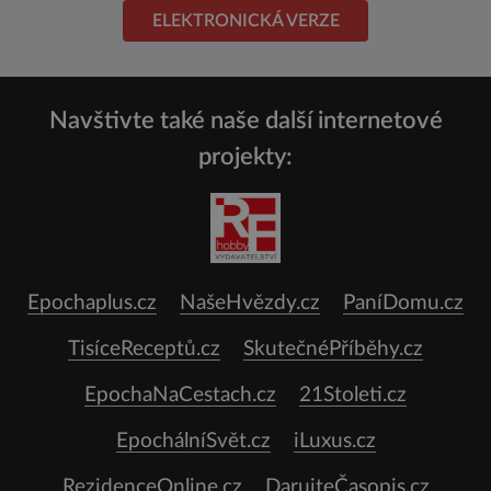
ELEKTRONICKÁ VERZE
Navštivte také naše další internetové
projekty:
Epochaplus.cz
NašeHvězdy.cz
PaníDomu.cz
TisíceReceptů.cz
SkutečnéPříběhy.cz
EpochaNaCestach.cz
21Stoleti.cz
EpochálníSvět.cz
iLuxus.cz
RezidenceOnline.cz
DarujteČasopis.cz