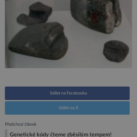
Sdílet na Facebooku
Sdílet na X
Předchozí článek
Genetické kódy čteme zběsilým tempem!