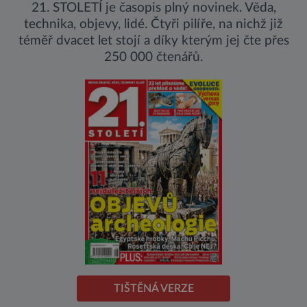
21. STOLETÍ je časopis plný novinek. Věda,
technika, objevy, lidé. Čtyři pilíře, na nichž již
téměř dvacet let stojí a díky kterým jej čte přes
250 000 čtenářů.
TIŠTĚNÁ VERZE