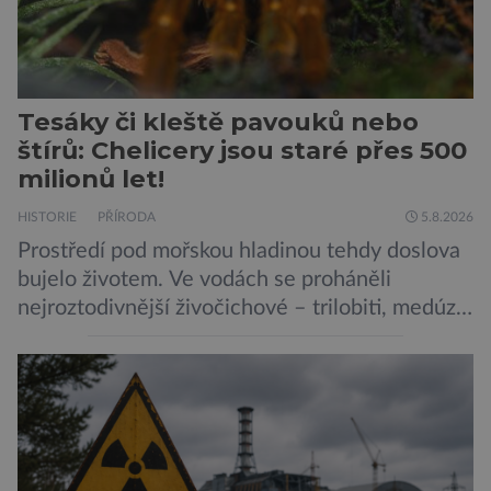
Tesáky či kleště pavouků nebo
štírů: Chelicery jsou staré přes 500
milionů let!
HISTORIE
PŘÍRODA
5.8.2026
Prostředí pod mořskou hladinou tehdy doslova
bujelo životem. Ve vodách se proháněli
nejroztodivnější živočichové – trilobiti, medúzy
či hlavonožci. V dávném kambriu žil také
prazvláštní stonožce podobný tvor, který měl
zárodky zbraní typických pro dnešní pavouky.
Pavouci, štíři či klíšťata jsou členovci patřící do
skupiny klepítkatců. Vyznačují se takzvanými
chelicerami, které u nich představují právě […]