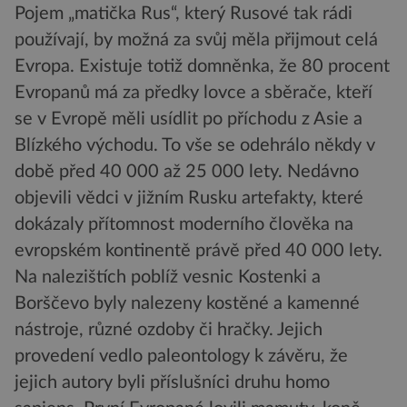
Pojem „matička Rus“, který Rusové tak rádi
používají, by možná za svůj měla přijmout celá
Evropa. Existuje totiž domněnka, že 80 procent
Evropanů má za předky lovce a sběrače, kteří
se v Evropě měli usídlit po příchodu z Asie a
Blízkého východu. To vše se odehrálo někdy v
době před 40 000 až 25 000 lety. Nedávno
objevili vědci v jižním Rusku artefakty, které
dokázaly přítomnost moderního člověka na
evropském kontinentě právě před 40 000 lety.
Na nalezištích poblíž vesnic Kostenki a
Borščevo byly nalezeny kostěné a kamenné
nástroje, různé ozdoby či hračky. Jejich
provedení vedlo paleontology k závěru, že
jejich autory byli příslušníci druhu homo