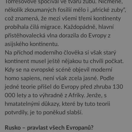
Torresovové spočíval ve tvaru zubů. Nicméně,
několik zkoumaných fosilií mělo i „africké zuby“,
což znamená, že mezi všemi třemi kontinenty
probíhala čilá migrace. Každopádně, hlavní
přistěhovalecká vlna dorazila do Evropy z
asijského kontinentu.
Na příchod moderního člověka si však starý
kontinent musel ještě nějakou tu chvíli počkat.
Kdy se na evropské scéně objevil moderní
homo sapiens, není však zcela jasné. Podle
jedné teorie přišel do Evropy před zhruba 130
000 lety a to výhradně z Afriky. Jenže, s
hmatatelnými důkazy, které by tuto teorii
potvrdily, je to poněkud slabší.
Rusko – pravlast všech Evropanů?