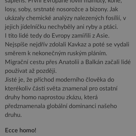
sapiens. První Evropané lovili mamuty, koně,
losy, soby, srstnaté nosorožce a bizony. Jak
ukázaly chemické analýzy nalezených fosílií, v
jejich jídelníčku nechyběly ani ryby a ptáci.
I tito lidé tedy do Evropy zamířili z Asie.
Nejspíše nejdřív zdolali Kavkaz a poté se vydali
směrem k nekonečným ruským pláním.
Migrační cestu přes Anatolii a Balkán začali lidé
používat až později.
Jisté je, že příchod moderního člověka do
kterékoliv části světa znamenal pro ostatní
druhy homo naprostou zkázu, která
předznamenala globální dominanci našeho
druhu.
Ecce homo!