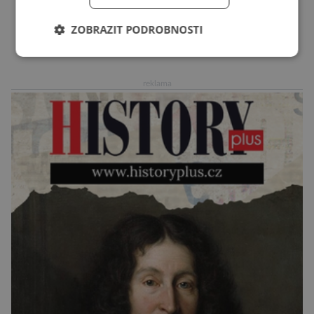
vnímáno jako posvátné tisíce let. Experti tak
soudí z dalších, o dost mladších kruhových
ZOBRAZIT PODROBNOSTI
mohyl, které se nacházejí v ose té starší. Na
DALŠÍ ČLÁNKY ›
archeologických pracích se podíleli experti ze
Západočeské univerzity v Plzni, […]
reklama