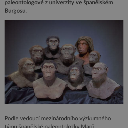
paleontologové z univerzity ve španělském
Burgosu.
Podle vedoucí mezinárodního výzkumného
týmu španělské paleontoložky Maríi