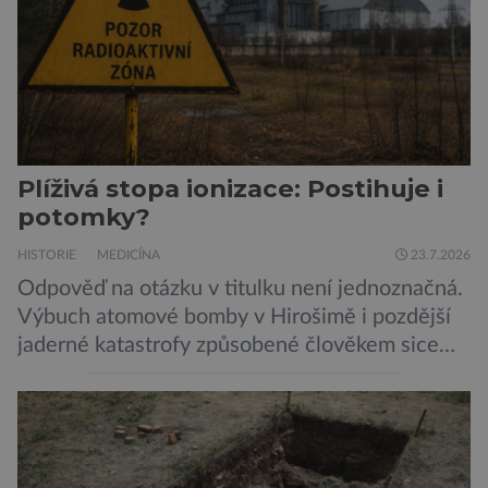
Plíživá stopa ionizace: Postihuje i
potomky?
HISTORIE
MEDICÍNA
23.7.2026
Odpověď na otázku v titulku není jednoznačná.
Výbuch atomové bomby v Hirošimě i pozdější
jaderné katastrofy způsobené člověkem sice
ukázaly, že silné dávky ionizace zabíjejí a že
slabší a dlouhodobé záření poškozuje DNA.
Přesto není stále zcela jasné, nakolik se mutace
vzniklé ozářením přenášejí na potomstvo. Před
pěti lety, těsně před 35. výročím výbuchu