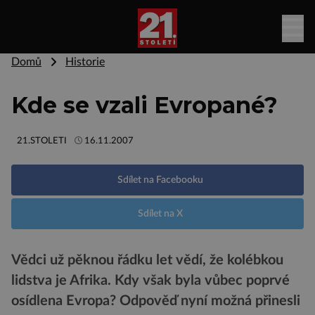
Domů
Historie
Kde se vzali Evropané?
21.STOLETI
16.11.2007
Sdílet na Facebooku
Sdílet na X
Vědci už pěknou řádku let vědí, že kolébkou
lidstva je Afrika. Kdy však byla vůbec poprvé
osídlena Evropa? Odpověď nyní možná přinesli