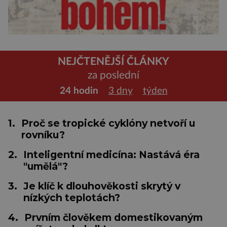
NEJČTENĚJŠÍ ČLÁNKY
za poslední
24 hodin
3 dny
týden
1.
Proč se tropické cyklóny netvoří u
rovníku?
2.
Inteligentní medicína: Nastává éra
"umělá"?
3.
Je klíč k dlouhověkosti skrytý v
nízkých teplotách?
4.
Prvním člověkem domestikovaným