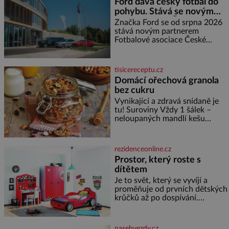
Ford dává český fotbal do
měďáky a štůčky látky. Zraněná
pohybu. Stává se novým
žena pár dní nato umírá. Je to
partnerem FAČR
muž nebývale krutý. Jeho činy
Značka Ford se od srpna 2026
budí hrůzu ještě dlouho po jeho
stává novým partnerem
smrti
Fotbalové asociace České
republiky. V rámci tříleté
spolupráce zajistí mobilitu
asociace, reprezentačních týmů
tisicereceptu.cz
i českého fotbalu v regionech.
Domácí ořechová granola
Partner
bez cukru
Vynikající a zdravá snídaně je
tu! Suroviny Vždy 1 šálek –
neloupaných mandlí kešu
ořechů vlašských ořechů
slunečnicových semínek
semínek dýně rozinek 3 šálky
rezidenceonline.cz
ovesných vloček 1 lžíce mlet
Prostor, který roste s
dítětem
Je to svět, který se vyvíjí a
proměňuje od prvních dětských
krůčků až po dospívání.
Správně navržený pokoj
podporuje bezpečí, kreativitu,
soustředění i odpočinek a
nasehvezdy.cz