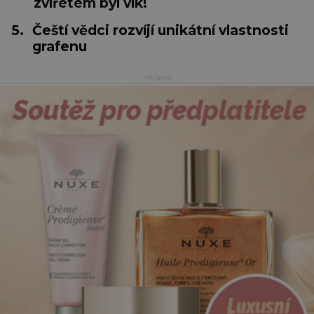
zvířetem byl vlk!
5.
Čeští vědci rozvíjí unikátní vlastnosti
grafenu
reklama