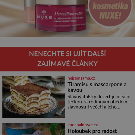
NENECHTE SI UJÍT DALŠÍ
ZAJÍMAVÉ ČLÁNKY
nejsemsama.cz
Tiramisu s mascarpone a
kávou
Slavný italský dezert je ideální
tečkou za rodinným obědem i
slavnostní večeří a jeho
příprava je jednodušší, než se
může zdát. Ingredience pro 4
osoby: 250 g mascarpone 3
epochalnisvet.cz
vejce 80 g cukru 200 g
Holoubek pro radost
cukrářských piškotů 250 ml