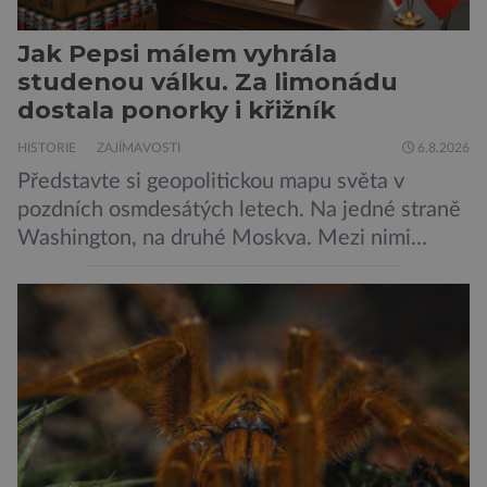
Jak Pepsi málem vyhrála
studenou válku. Za limonádu
dostala ponorky i křižník
HISTORIE
ZAJÍMAVOSTI
6.8.2026
Představte si geopolitickou mapu světa v
pozdních osmdesátých letech. Na jedné straně
Washington, na druhé Moskva. Mezi nimi
jaderný arzenál schopný zničit planetu
padesátkrát dokola, železná opona a miliony
vojáků v permanentní pohotovosti. A pak je tu
Donald Kendall, generální ředitel společnosti
PepsiCo, který se v květnu roku 1989 stává
admirálem flotily, jež čítá sedmnáct […]