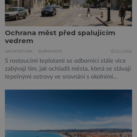
Ochrana měst před spalujícím
vedrem
ARCHITEKTURA
ZAJÍMAVOSTI
23.6.2026
S rostoucími teplotami se odborníci stále více
zabývají tím, jak ochladit města, která se stávají
tepelnými ostrovy ve srovnání s okolními
předměstími a pro své obyvatele představují
během vln veder ohrožení na životě. Jak z nich
opět udělat oázy života? Většina velkých měst
se potýká s tmavými asfaltovými povrchy,
vozidly vypouštějícími výfukové plyny a
budovami, […]