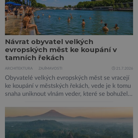
Návrat obyvatel velkých
evropských měst ke koupání v
tamních řekách
ARCHITEKTURA
ZAJÍMAVOSTI
21.7.2026
Obyvatelé velkých evropských měst se vracejí
ke koupání v městských řekách, vede je k tomu
snaha uniknout vlnám veder, které se bohužel
stávají běžnou součástí letních dní nejen
Evropanů. Představitelé měst se snaží řeky
udržet vhodné ke koupání, což na řadě míst
není snadné… Až do začátku 20. století bylo
koupání v městských řekách běžnou […]