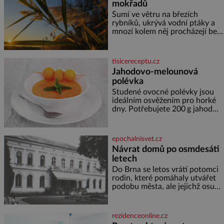
mokřadů
elektráren v Evropě, vydat se na
horské hřebeny, projet se na
Šumí ve větru na březích
koloběžce a den zakončit
rybníků, ukrývá vodní ptáky a
poznáváním památek ve
mnozí kolem něj procházejí bez
Velkých Losinách nebo v
povšimnutí. Přesto právě rákos
termálním
pomáhal stavět domy, vyrábět
lodě, zapisovat první texty a
tisicereceptu.cz
inspiroval řadu pověstí. Tato
Jahodovo-melounová
skromná, ale užitečná rostlina
polévka
provází člověka už tisíce let.
Většina lidí vnímá rákos jen jako
Studené ovocné polévky jsou
obyčejnou kulisu letního
ideálním osvěžením pro horké
koupání. Stačí se však podívat
dny. Potřebujete 200 g jahod
600 g žlutého melounu 100 ml
sladkého dezertního vína 50 g
cukru krystal 1 lžíci medu 200 g
epochalnisvet.cz
zakysané sm
Návrat domů po osmdesáti
letech
Do Brna se letos vrátí potomci
rodin, které pomáhaly utvářet
podobu města, ale jejichž osudy
dramaticky přerušila druhá
světová válka. Příběhy rodů
Placzek, Löw-Beer, Fuhrmann,
rezidenceonline.cz
Kohn a Stiassni se stanou