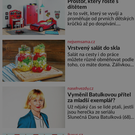
Prostor, který roste s
jednou z hlavních
dítětem
dramaturgických linií festivalu
židovské kultury ŠTETL FEST
Je to svět, který se vyvíjí a
2026. Některé návraty nejsou
proměňuje od prvních dětských
jednoduché. Místa, která si
krůčků až po dospívání.
člověk pamatuje z rodinných
Správně navržený pokoj
vyprávění, už dávno
podporuje bezpečí, kreativitu,
soustředění i odpočinek a
nejsemsama.cz
reaguje na každou etapu života
Vrstvený salát do skla
a specifické potřeby dítěte. Pro
Salát na cesty i do práce
nejmenší je klíčová
můžete různě obměňovat podle
jednoduchost, měkkost a
toho, co máte doma. Zálivkou
bezpečí, proto by pokoj
ho zalijte až těsně před
miminka měl působit především
podáváním, aby zeleninu
klidně a útulně. Předškolní věk
nerozmočila. Na 2 porce
je
potřebujete: ✿ 1/4 ledového
nasehvezdy.cz
nebo jiného salátu (římský salát,
Vyměnil Batulkovou přítel
polníček…) ✿ 1 malá konzerva
za mladší exemplář?
kukuřice ✿ ½ okurky ✿ 2
rajčata Zálivka: ✿ 4 lžíce
Už nějaký čas se lidé ptali, jestli
olivového oleje ✿ 1 lžíci
jsou herečka ze seriálu
citronové šťávy ✿ ½ stroužku
Slunečná Dana Batulková (68) a
její partner, režisér Ondřej Zajíc
(56), ještě vůbec spolu. Herečka
od sebe přítele od samého
iluxus.cz