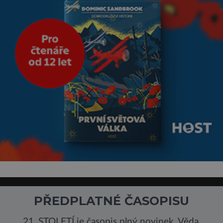
Sucho, prosolené písky a
extrémně
PŘEDPLATNÉ ČASOPISU
21. STOLETÍ je časopis plný novinek. Věda,