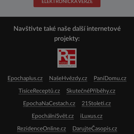
ELEKTRONICKÁ VERZE
Navštivte také naše další internetové
projekty:
Epochaplus.cz
NašeHvězdy.cz
PaníDomu.cz
TisíceReceptů.cz
SkutečnéPříběhy.cz
EpochaNaCestach.cz
21Stoleti.cz
EpochálníSvět.cz
iLuxus.cz
RezidenceOnline.cz
DarujteČasopis.cz