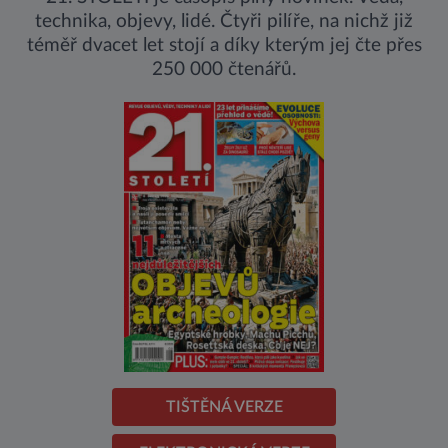
technika, objevy, lidé. Čtyři pilíře, na nichž již
téměř dvacet let stojí a díky kterým jej čte přes
250 000 čtenářů.
TIŠTĚNÁ VERZE