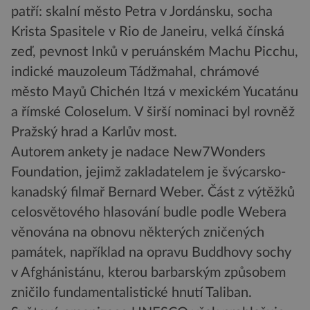
patří: skalní město Petra v Jordánsku, socha
Krista Spasitele v Rio de Janeiru, velká čínská
zeď, pevnost Inků v peruánském Machu Picchu,
indické mauzoleum Tádžmahal, chrámové
město Mayů Chichén Itzá v mexickém Yucatánu
a římské Coloselum. V širší nominaci byl rovněž
Pražský hrad a Karlův most.
Autorem ankety je nadace New7Wonders
Foundation, jejimž zakladatelem je švýcarsko-
kanadský filmař Bernard Weber. Část z výtěžků
celosvětového hlasování budle podle Webera
věnována na obnovu některých zničených
památek, například na opravu Buddhovy sochy
v Afghánistánu, kterou barbarským způsobem
zničilo fundamentalistické hnutí Taliban.