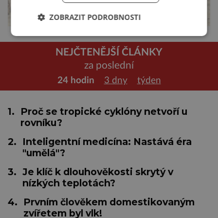
ZOBRAZIT PODROBNOSTI
NEJČTENĚJŠÍ ČLÁNKY
za poslední
24 hodin
3 dny
týden
1.
Proč se tropické cyklóny netvoří u
rovníku?
2.
Inteligentní medicína: Nastává éra
"umělá"?
3.
Je klíč k dlouhověkosti skrytý v
nízkých teplotách?
4.
Prvním člověkem domestikovaným
zvířetem byl vlk!