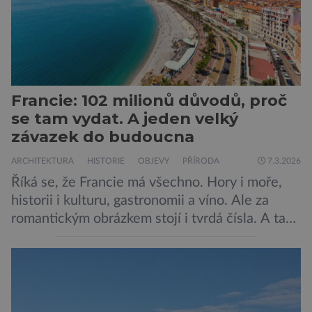
Francie: 102 milionů důvodů, proč
se tam vydat. A jeden velký
závazek do budoucna
ARCHITEKTURA
HISTORIE
OBJEVY
PŘÍRODA
7.3.2026
Říká se, že Francie má všechno. Hory i moře,
historii i kulturu, gastronomii a víno. Ale za
romantickým obrázkem stojí i tvrdá čísla. A ta
jsou ohromující. Představte si zemi jako
obrovskou scénu. Každý rok na ni vstoupí sto
milionů lidí. Někteří hledají umění. Jiní
gastronomii. Další hory nebo moře. Francie si v
roce 2025 […]