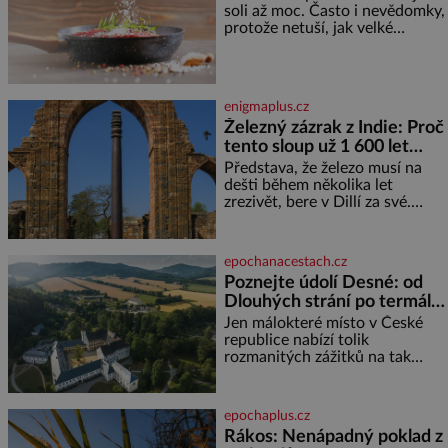
soli až moc. Často i nevědomky,
vám uleví. Když se ke mně
protože netuší, jak velké
doneslo, že si manžel pořídil
množství se jí skrývá v
milenku,
průmyslově vyráběných
potravinách, dokonce i těch
sladkých. Sůl je zdravá Ale v
enigmaplus.cz
ani ne třetinovém množství, než
Železný zázrak z Indie: Proč
je pro většinu populace běžné.
tento sloup už 1 600 let
Její základní složky– sodík a
chlór – jsou zásadní pro
nezná rez?
Představa, že železo musí na
správné hospodaření
dešti během několika let
zrezivět, bere v Dillí za své.
Uprostřed komplexu Qutb stojí
více než sedm metrů vysoký
železný sloup, který už přibližně
epochanacestach.cz
1 600 let odolává počasí
Poznejte údolí Desné: od
Dlouhých strání po termální
prameny
Jen málokteré místo v České
republice nabízí tolik
rozmanitých zážitků na tak
malém území jako údolí řeky
Desné v srdci Jeseníků. Během
jediného dne můžete
epochaplus.cz
nahlédnout do útrob jedné z
Rákos: Nenápadný poklad z
nejvýznamnějších vodních