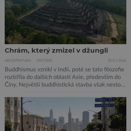
Chrám, který zmizel v džungli
ARCHITEKTURA
HISTORIE
5.7.2026
Buddhismus vznikl v Indii, poté se tato filozofie
rozšířila do dalších oblastí Asie, především do
Číny. Největší buddhistická stavba však nestojí
ani v Říši středu, ani v bývalé perle britského
impéria. Nalezneme jej na Jávě, exotickém
ostrově, který patří Indonésii Velkolepý chrám
zvaný Borobudur vznikl někdy kolem roku 800.
Historici odhadují, že práce na chrámu […]