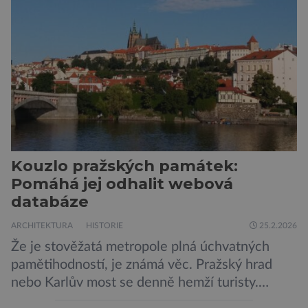
Kouzlo pražských památek:
Pomáhá jej odhalit webová
databáze
ARCHITEKTURA
HISTORIE
25.2.2026
Že je stověžatá metropole plná úchvatných
pamětihodností, je známá věc. Pražský hrad
nebo Karlův most se denně hemží turisty.
Ovšem svou pozornost si zaslouží i mnoho