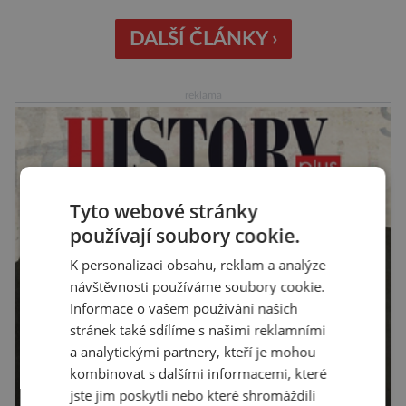
jiných uměleckých skvostů. Začít se v nich
pořádně orientovat mohou lidé díky webové
DALŠÍ ČLÁNKY ›
databázi, kterou tvoří pracovníci Ústavu dějin
umění Akademie věd ČR v čele s Markétou
reklama
Svobodovou. Experti […]
Tyto webové stránky
používají soubory cookie.
K personalizaci obsahu, reklam a analýze
návštěvnosti používáme soubory cookie.
Informace o vašem používání našich
stránek také sdílíme s našimi reklamními
a analytickými partnery, kteří je mohou
kombinovat s dalšími informacemi, které
jste jim poskytli nebo které shromáždili