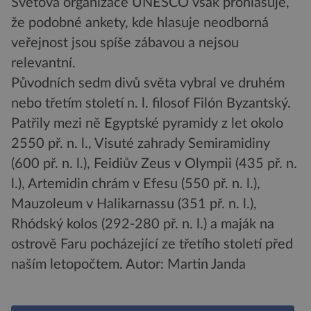
Světová organizace UNESCO však prohlašuje,
že podobné ankety, kde hlasuje neodborná
veřejnost jsou spíše zábavou a nejsou
relevantní.
Původních sedm divů světa vybral ve druhém
nebo třetím století n. l. filosof Filón Byzantský.
Patřily mezi ně Egyptské pyramidy z let okolo
2550 př. n. l., Visuté zahrady Semiramidiny
(600 př. n. l.), Feidiův Zeus v Olympii (435 př. n.
l.), Artemidin chrám v Efesu (550 př. n. l.),
Mauzoleum v Halikarnassu (351 př. n. l.),
Rhódský kolos (292-280 př. n. l.) a maják na
ostrově Faru pocházející ze třetího století před
naším letopočtem.
Autor: Martin Janda