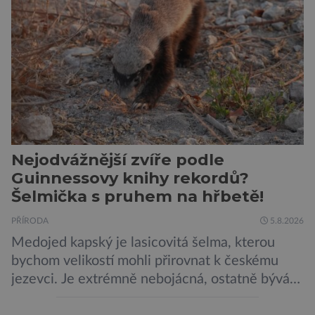
vnímat prostřednictvím mechanických podnětů
a samy také vydávají zvuky […]
Nejodvážnější zvíře podle
Guinnessovy knihy rekordů?
Šelmička s pruhem na hřbetě!
PŘÍRODA
5.8.2026
Medojed kapský je lasicovitá šelma, kterou
bychom velikostí mohli přirovnat k českému
jezevci. Je extrémně nebojácná, ostatně bývá
označována za nejodvážnější zvíře vůbec. V