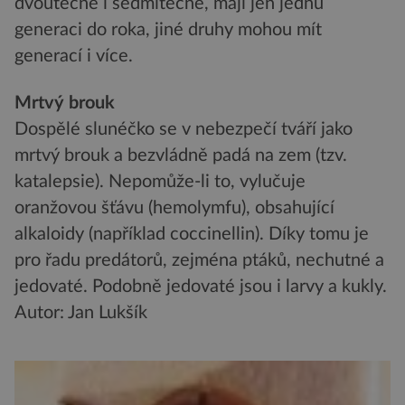
dvoutečné i sedmitečné, mají jen jednu
generaci do roka, jiné druhy mohou mít
generací i více.
Mrtvý brouk
Dospělé slunéčko se v nebezpečí tváří jako
mrtvý brouk a bezvládně padá na zem (tzv.
katalepsie). Nepomůže-li to, vylučuje
oranžovou šťávu (hemolymfu), obsahující
alkaloidy (například coccinellin). Díky tomu je
pro řadu predátorů, zejména ptáků, nechutné a
jedovaté. Podobně jedovaté jsou i larvy a kukly.
Autor: Jan Lukšík