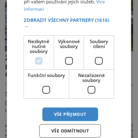
upravili psy, aby […]
při vašem používání jejich služeb.
Více
informací
ZOBRAZIT VŠECHNY PARTNERY
(1616)
→
Nezbytně
Výkonové
Soubory
nutné
soubory
cílení
soubory
Žáby mohou poskytnout
protilátku proti smrtelné otravě
měkkýši
Funkční soubory
Nezařazené
soubory
PŘÍRODA
ZAJÍMAVOSTI
7.8.2026
Saxitoxin je nervově paralytický jed,
pocházející z řas, sinic a jiných vodních
organismů. Nacházet se však může i v lidmi
VŠE PŘIJMOUT
konzumovaných mlžích, jako jsou ústřice nebo
slávky. K příznakům otravy patří paralýza
VŠE ODMÍTNOUT
dýchacích cest, dojít však může až k udušení.