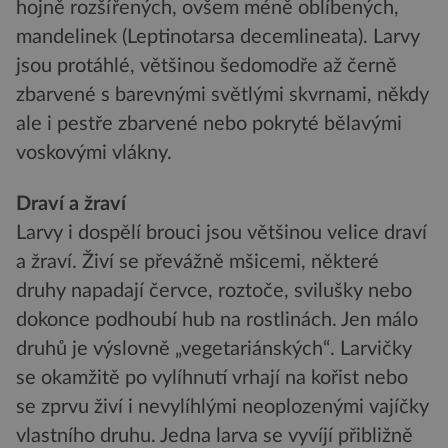
hojně rozšířených, ovšem méně oblíbených,
mandelinek (Leptinotarsa decemlineata). Larvy
jsou protáhlé, většinou šedomodře až černě
zbarvené s barevnými světlými skvrnami, někdy
ale i pestře zbarvené nebo pokryté bělavými
voskovými vlákny.
Draví a žraví
Larvy i dospělí brouci jsou většinou velice draví
a žraví. Živí se převážně mšicemi, některé
druhy napadají červce, roztoče, svilušky nebo
dokonce podhoubí hub na rostlinách. Jen málo
druhů je výslovně „vegetariánských“. Larvičky
se okamžitě po vylíhnutí vrhají na kořist nebo
se zprvu živí i nevylíhlými neoplozenými vajíčky
vlastního druhu. Jedna larva se vyvíjí přibližně