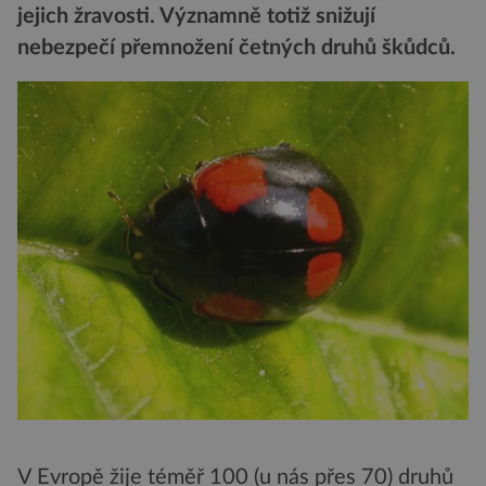
jejich žravosti. Významně totiž snižují
nebezpečí přemnožení četných druhů škůdců.
V Evropě žije téměř 100 (u nás přes 70) druhů