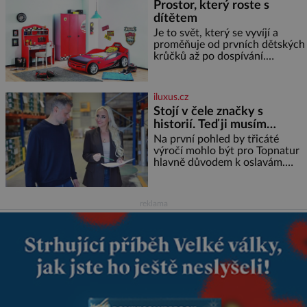
Prostor, který roste s
knížky, kterou jste nedávno
dítětem
přečetli. Je to opravdu tak, s
věkem jako kdyby se paměť
Je to svět, který se vyvíjí a
rozhodla stávkovat. Cvičte
proměňuje od prvních dětských
krůčků až po dospívání.
Správně navržený pokoj
podporuje bezpečí, kreativitu,
soustředění i odpočinek a
iluxus.cz
reaguje na každou etapu života
Stojí v čele značky s
a specifické potřeby dítěte. Pro
historií. Teď ji musím
nejmenší je klíčová
připravit na dalších třicet
jednoduchost, měkkost a
Na první pohled by třicáté
bezpečí, proto by pokoj
let
výročí mohlo být pro Topnatur
miminka měl působit především
hlavně důvodem k oslavám.
klidně a útulně. Předškolní věk
Lucie Ticháčková ho ale vnímá
je
jinak, jako závazek i příležitost
rozhodnout, jak má rodinná
reklama
značka vypadat v dalších l