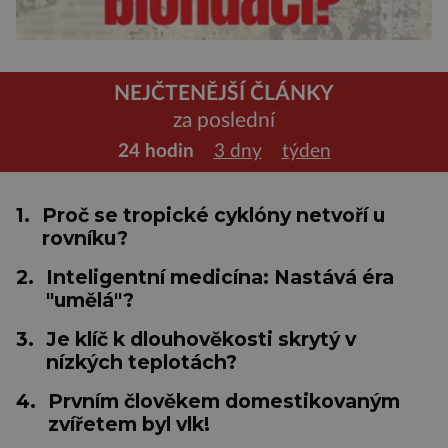
NEJČTENĚJŠÍ ČLÁNKY
za poslední
24 hodin
3 dny
týden
1.
Proč se tropické cyklóny netvoří u
rovníku?
2.
Inteligentní medicína: Nastává éra
"umělá"?
3.
Je klíč k dlouhověkosti skrytý v
nízkých teplotách?
4.
Prvním člověkem domestikovaným
zvířetem byl vlk!