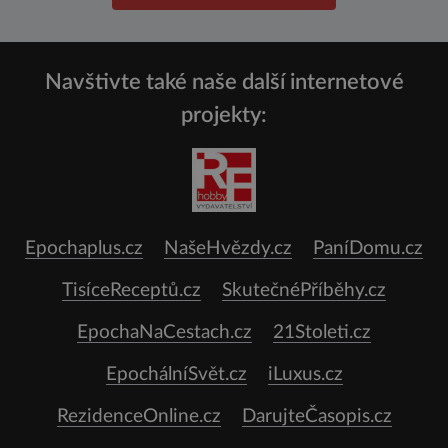
Navštivte také naše další internetové
projekty:
Epochaplus.cz
NašeHvězdy.cz
PaníDomu.cz
TisíceReceptů.cz
SkutečnéPříběhy.cz
EpochaNaCestach.cz
21Stoleti.cz
EpochálníSvět.cz
iLuxus.cz
RezidenceOnline.cz
DarujteČasopis.cz