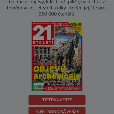
technika, objevy, lidé. Čtyři pilíře, na nichž již
téměř dvacet let stojí a díky kterým jej čte přes
250 000 čtenářů.
TIŠTĚNÁ VERZE
ELEKTRONICKÁ VERZE