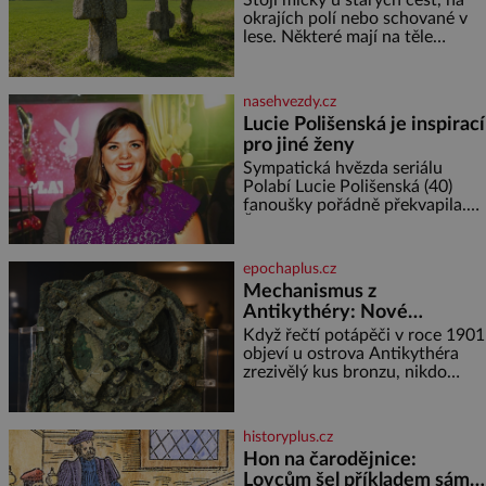
Stojí mlčky u starých cest, na
okrajích polí nebo schované v
lese. Některé mají na těle
vytesaný meč, jiné sekeru, v
dalším případě jde jen o prostý
kříž. Na první pohled vypadají
nasehvezdy.cz
jako zapomenuté nábo
Lucie Polišenská je inspirací
pro jiné ženy
Sympatická hvězda seriálu
Polabí Lucie Polišenská (40)
fanoušky pořádně překvapila.
Žena, která je známa svou
přirozeností a na okázalou
módu si příliš nepotrpí, se
epochaplus.cz
vůbec poprvé postavila před
Mechanismus z
objekti
Antikythéry: Nové
výzkumy odhalují další
Když řečtí potápěči v roce 1901
překvapení o starověkém
objeví u ostrova Antikythéra
zrezivělý kus bronzu, nikdo
počítači
netuší, že drží v rukou jeden z
nejúžasnějších vynálezů
starověku. Až moderní
historyplus.cz
rentgenové tomografy odhalí
Hon na čarodějnice:
desítky ozubených kol ukrytých
Lovcům šel příkladem sám
uvnitř. Mechanismus z