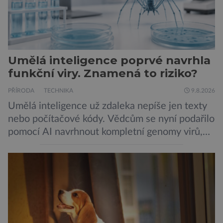
Umělá inteligence poprvé navrhla
funkční viry. Znamená to riziko?
PŘÍRODA
TECHNIKA
9.8.2026
Umělá inteligence už zdaleka nepíše jen texty
nebo počítačové kódy. Vědcům se nyní podařilo
pomocí AI navrhnout kompletní genomy virů,
které následně v laboratoři skutečně ožily.
Takový postup není samoúčelný, protože by
mohl pomoci v boji proti bakteriím odolným
vůči antibiotikům, současně však otevírá nové
otázky biologické bezpečnosti. Výzkumníci ze
Stanfordovy univerzity a Arc Institute […]