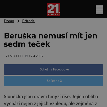
Domů
Příroda
Beruška nemusí mít jen
sedm teček
21.STOLETI
19.4.2007
Sdílet na Facebooku
Sdílet na X
Slunéčka jsou dravci hmyzí říše. Jejich obliba
vychází nejen z jejich vzhledu, ale zejména z