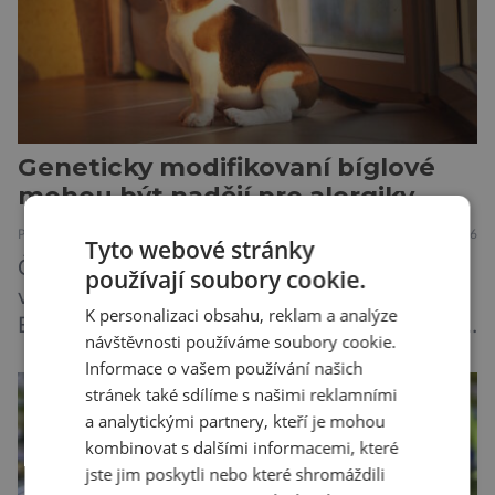
Geneticky modifikovaní bíglové
mohou být nadějí pro alergiky
PŘÍRODA
ZAJÍMAVOSTI
7.8.2026
Tyto webové stránky
Češi jsou milovníky psů, alespoň jeden se
používají soubory cookie.
vyskytuje ve 42 % českých domácností.
K personalizaci obsahu, reklam a analýze
Existuje však poměrně velká skupina lidí, kteří
návštěvnosti používáme soubory cookie.
by si psa rádi pořídili, ale nemohou, protože
Informace o vašem používání našich
jsou alergičtí. Jejich imunitní systém
stránek také sdílíme s našimi reklamními
přecitlivěle reaguje na proteiny obsažené v
a analytickými partnery, kteří je mohou
psích slinách, potu, moči a šupinkách kůže,
kombinovat s dalšími informacemi, které
zachycených v srsti. Vědci nyní geneticky
jste jim poskytli nebo které shromáždili