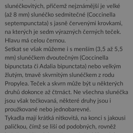
slunéčkovitých, přičemž nejznámější je velké
(až 8 mm) slunéčko sedmitečné (Coccinella
septempunctata) s jasně červenými krovkami,
na kterých je sedm výrazných černých teček.
Hlavu má celou černou.
Setkat se však můžeme i s menším (3,5 až 5,5
mm) slunéčkem dvoutečným (Coccinella
bipunctata či Adalia bipunctata) nebo velkým
žlutým, tmavě skvrnitým slunéčkem z rodu
Propylea. Teček a skvrn může být u některých
druhů dokonce až čtrnáct. Ne všechna slunéčka
jsou však tečkovaná, některé druhy jsou i
proužkované nebo jednobarevné.
Tykadla mají krátká nitkovitá, na konci s jakousi
paličkou, čímž se liší od podobných, rovněž