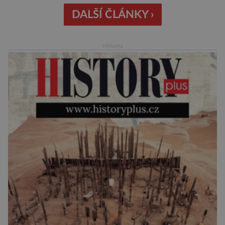
této souvislosti je dokonce zapsána do
Guinnessovy knihy rekordů. Navzdory svému
DALŠÍ ČLÁNKY ›
názvu nežije pouze v jižní Africe, ale domovem
je mu valná část černého kontinentu a
reklama
vyskytuje se rovněž v oblastech […]