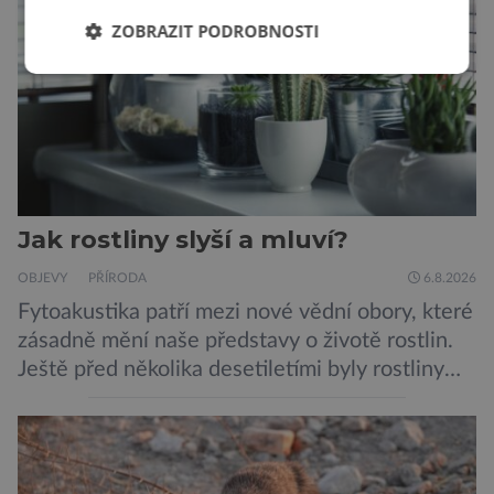
Dosud proti tomuto jedu neexistovala
ZOBRAZIT PODROBNOSTI
protilátka, nyní ji zřejmě vědci objevili, ovšem
její zdroj je […]
Jak rostliny slyší a mluví?
OBJEVY
PŘÍRODA
6.8.2026
Fytoakustika patří mezi nové vědní obory, které
zásadně mění naše představy o životě rostlin.
Ještě před několika desetiletími byly rostliny
považovány za tiché a pasivní organismy, které
pouze reagují na změny prostředí. Moderní
výzkum však ukazuje, že skutečnost je mnohem
zajímavější. Rostliny totiž dokážou své okolí