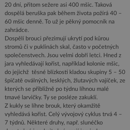
20 dní, přitom sežere asi 400 mšic. Taková
dospělá beruška pak během života požírá 40 –
60 mšic denně. To už je pěkný pomocník na
zahrádce.
Dospělí brouci přezimují ukrytí pod kůrou
stromů či v puklinách skal, často v početných
společenstvech. Jsou velmi dobří letci. Hned z
jara vyhledávají kořist, například kolonie mšic,
do jejichž těsné blízkosti kladou skupiny 5 – 50
špičatě oválných, lesklých, žlutavých vajíček, ze
kterých se přibližně po týdnu líhnou malé
tmavé larvičky. Ty se posléze zakuklí.
Z kukly se líhne brouk, který okamžitě
vyhledává kořist. Celý vývojový cyklus trvá 4 –
7 týdnů. Některé druhy, např. slunéčko