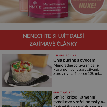
NENECHTE SI UJÍT DALŠÍ
ZAJÍMAVÉ ČLÁNKY
tisicereceptu.cz
Chia puding s ovocem
Mimořádně zdravá snídaně,
která pohladí vaše zažívání.
Suroviny na 4 porce 120 ml
kokosového mléka 30 g chia
semínek 1 lžíce medu Postup
Do misky či přímo do skleniček
nasypeme chia semí
enigmaplus.cz
Smírčí kříže: Kamenní
svědkové vražd, pomsty a
dávných vin