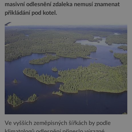
masivní odlesnění zdaleka nemusí znamenat
přikládání pod kotel.
Ve vyšších zeměpisných šířkách by podle
klimatologů odlesnění přineslo výrazné