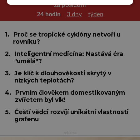
za poslední
24 hodin
3 dny
týden
1.
Proč se tropické cyklóny netvoří u
rovníku?
2.
Inteligentní medicína: Nastává éra
"umělá"?
3.
Je klíč k dlouhověkosti skrytý v
nízkých teplotách?
4.
Prvním člověkem domestikovaným
zvířetem byl vlk!
5.
Čeští vědci rozvíjí unikátní vlastnosti
grafenu
reklama