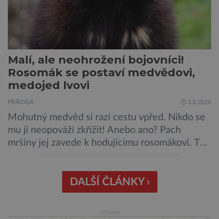
Malí, ale neohrožení bojovníci!
Rosomák se postaví medvědovi,
medojed lvovi
PŘÍRODA
3.8.2026
Mohutný medvěd si razí cestu vpřed. Nikdo se
mu ji neopováží zkřížit! Anebo ano? Pach
mršiny jej zavede k hodujícímu rosomákovi. Ten
se ale před ním nechystá ustoupit. Ačkoli
velikostní rozdíl mezi nimi je značný, statečná
„lasice“ je odhodlána bránit svou kořist.
DALŠÍ ČLÁNKY ›
Nedosahují nijak impozantní velikosti, jde spíše
o menší šelmy. Svou houževnatostí, bojovností
reklama
a […]