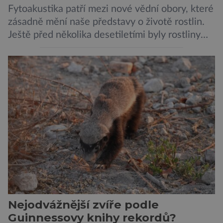
Fytoakustika patří mezi nové vědní obory, které
zásadně mění naše představy o životě rostlin.
Ještě před několika desetiletími byly rostliny
považovány za tiché a pasivní organismy, které
pouze reagují na změny prostředí. Moderní
výzkum však ukazuje, že skutečnost je mnohem
zajímavější. Rostliny totiž dokážou své okolí
vnímat prostřednictvím mechanických podnětů
a samy také vydávají zvuky […]
Nejodvážnější zvíře podle
Guinnessovy knihy rekordů?