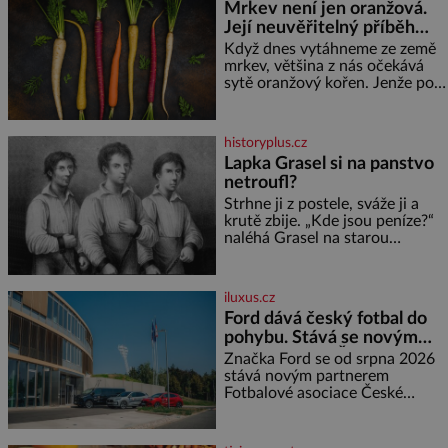
Mrkev není jen oranžová.
ptáčka, který většinu dne jen
Její neuvěřitelný příběh
posedává. Hodně času tráví na
zemi, kde sbírá zbytky semínek
začíná fialovou barvou
Když dnes vytáhneme ze země
Jeho domovinou je prakticky
mrkev, většina z nás očekává
celá Austrálie s výjimkou
sytě oranžový kořen. Jenže po
pobřežní oblasti.
většinu své historie je mrkev
všechno možné, jen ne
oranžová. Je fialová, žlutá, bílá,
historyplus.cz
někdy dokonce téměř černá. Až
Lapka Grasel si na panstvo
díky stovkám let pečlivého
netroufl?
šlechtění se z ní stává zelenina,
bez které si českou zahradu ani
Strhne ji z postele, sváže ji a
nedokážeme představit. Její
krutě zbije. „Kde jsou peníze?“
příběh je
naléhá Grasel na starou
švadlenku. Když mu to
neprozradí – ostatně ani
nemůže, protože žádné nemá,
iluxus.cz
spokojí se lupič s několika
Ford dává český fotbal do
měďáky a štůčky látky. Zraněná
pohybu. Stává se novým
žena pár dní nato umírá. Je to
partnerem FAČR
muž nebývale krutý. Jeho činy
Značka Ford se od srpna 2026
budí hrůzu ještě dlouho po jeho
stává novým partnerem
smrti
Fotbalové asociace České
republiky. V rámci tříleté
spolupráce zajistí mobilitu
asociace, reprezentačních týmů