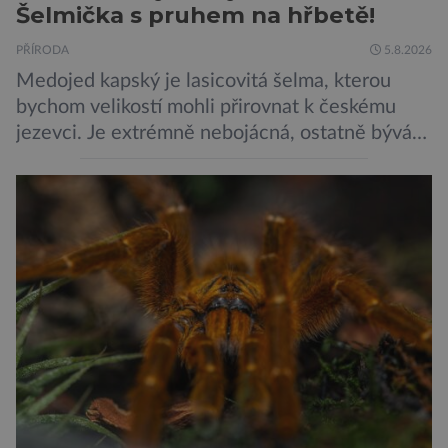
Šelmička s pruhem na hřbetě!
PŘÍRODA
5.8.2026
Medojed kapský je lasicovitá šelma, kterou
bychom velikostí mohli přirovnat k českému
jezevci. Je extrémně nebojácná, ostatně bývá
označována za nejodvážnější zvíře vůbec. V
této souvislosti je dokonce zapsána do
Guinnessovy knihy rekordů. Navzdory svému
názvu nežije pouze v jižní Africe, ale domovem
je mu valná část černého kontinentu a
vyskytuje se rovněž v oblastech […]