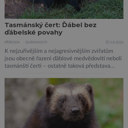
Tasmánský čert: Ďábel bez
ďábelské povahy
PŘÍRODA
ZAJÍMAVOSTI
3.8.2026
K nejzuřivějším a nejagresivnějším zvířatům
jsou obecně řazeni ďáblové medvědovití neboli
tasmánští čerti – ostatně taková představa
vyplývá i z jejich názvu. Tito největší draví
vačnatci, vyskytující se dnes již výhradně na
ostrově Tasmánie, si však takovou nálepku
vůbec nezaslouží. Fakticky se totiž spíše než o
zákeřné a nebezpečné vzteklouny jedná o
plaché živočichy. Velikostně […]