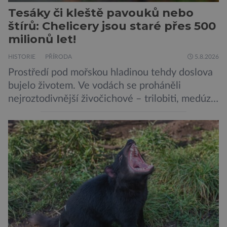
Tesáky či kleště pavouků nebo
štírů: Chelicery jsou staré přes 500
milionů let!
HISTORIE
PŘÍRODA
5.8.2026
Prostředí pod mořskou hladinou tehdy doslova
bujelo životem. Ve vodách se proháněli
nejroztodivnější živočichové – trilobiti, medúzy
či hlavonožci. V dávném kambriu žil také
prazvláštní stonožce podobný tvor, který měl
zárodky zbraní typických pro dnešní pavouky.
Pavouci, štíři či klíšťata jsou členovci patřící do
skupiny klepítkatců. Vyznačují se takzvanými
chelicerami, které u nich představují právě […]