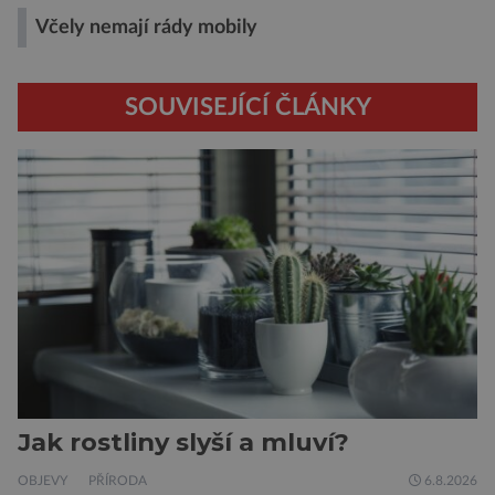
Včely nemají rády mobily
SOUVISEJÍCÍ ČLÁNKY
Jak rostliny slyší a mluví?
OBJEVY
PŘÍRODA
6.8.2026