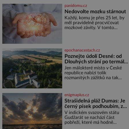
častěji mluví o svém odchodu.
panidomu.cz
Dohnala ji snad samota? Půs
Nedovolte mozku stárnout
Každý, komu je přes 25 let, by
měl pravidelně procvičovat
mozkové závity. V tomto
období se totiž začíná
zhoršovat paměť. Možná máte
problém vzpomenout si na
jméno kolegy z práce. Nebo
epochanacestach.cz
marně v paměti lovíte název
Poznejte údolí Desné: od
knížky, kterou jste nedávno
Dlouhých strání po termální
přečetli. Je to opravdu tak, s
věkem jako kdyby se paměť
prameny
Jen málokteré místo v České
rozhodla stávkovat. Cvičte
republice nabízí tolik
rozmanitých zážitků na tak
malém území jako údolí řeky
Desné v srdci Jeseníků. Během
jediného dne můžete
enigmaplus.cz
nahlédnout do útrob jedné z
Strašidelná pláž Dumas: Je
nejvýznamnějších vodních
černý písek podhoubím, ze
elektráren v Evropě, vydat se na
kterého roste zlo?
horské hřebeny, projet se na
V indickém svazovém státu
koloběžce a den zakončit
Gudžarát se nachází část
poznáváním památek ve
pobřeží, které má hodně
Velkých Losinách nebo v
temnou pověst. Jistě k tomu