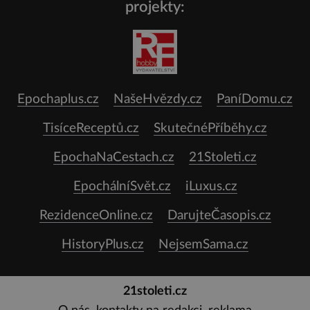
projekty:
Epochaplus.cz
NašeHvězdy.cz
PaníDomu.cz
TisíceReceptů.cz
SkutečnéPříběhy.cz
EpochaNaCestach.cz
21Stoleti.cz
EpochálníSvět.cz
iLuxus.cz
RezidenceOnline.cz
DarujteČasopis.cz
HistoryPlus.cz
NejsemSama.cz
21stoleti.cz