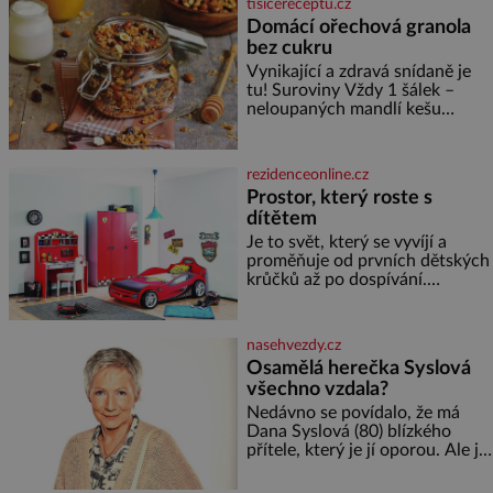
tisicereceptu.cz
i českého fotbalu v regionech.
Domácí ořechová granola
Partner
bez cukru
Vynikající a zdravá snídaně je
tu! Suroviny Vždy 1 šálek –
neloupaných mandlí kešu
ořechů vlašských ořechů
slunečnicových semínek
semínek dýně rozinek 3 šálky
rezidenceonline.cz
ovesných vloček 1 lžíce mlet
Prostor, který roste s
dítětem
Je to svět, který se vyvíjí a
proměňuje od prvních dětských
krůčků až po dospívání.
Správně navržený pokoj
podporuje bezpečí, kreativitu,
soustředění i odpočinek a
nasehvezdy.cz
reaguje na každou etapu života
Osamělá herečka Syslová
a specifické potřeby dítěte. Pro
všechno vzdala?
nejmenší je klíčová
jednoduchost, měkkost a
Nedávno se povídalo, že má
bezpečí, proto by pokoj
Dana Syslová (80) blízkého
miminka měl působit především
přítele, který je jí oporou. Ale je
klidně a útulně. Předškolní věk
to ještě vůbec pravda? V
je
posledních dnech čím dál