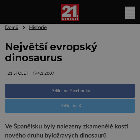
Domů
Historie
Největší evropský
dinosaurus
21.STOLETI
4.1.2007
Sdílet na Facebooku
Sdílet na X
Ve Španělsku byly nalezeny zkamenělé kosti
nového druhu býložravých dinosaurů