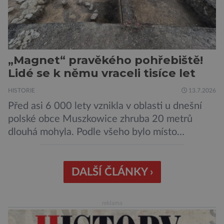
„Magnet“ pravěkého pohřebiště!
Lidé se k němu vraceli tisíce let
HISTORIE
13.7.2026
Před asi 6 000 lety vznikla v oblasti u dnešní
polské obce Muszkowice zhruba 20 metrů
dlouhá mohyla. Podle všeho bylo místo
vnímáno jako posvátné tisíce let. Experti tak
soudí z dalších, o dost mladších kruhových
mohyl, které se nacházejí v ose té starší. Na
DALŠÍ ČLÁNKY ›
archeologických pracích se podíleli experti ze
Západočeské univerzity v Plzni, […]
reklama