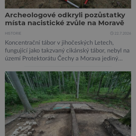
Archeologové odkryli pozůstatky
místa nacistické zvůle na Moravě
HISTORIE
22.7.2026
Koncentrační tábor v jihočeských Letech,
fungující jako takzvaný cikánský tábor, nebyl na
území Protektorátu Čechy a Morava jediný
takový. Další se nacházel na Moravě, konkrétně
v Hodoníně u Kunštátu. Jeho pozůstatky byly
nedávno odkrývány archeology. Někteří z asi
1400 Romů a Sintů, kteří byli v táboře
internováni, v něm vydechli naposledy. Jiné
čekal transport do […]