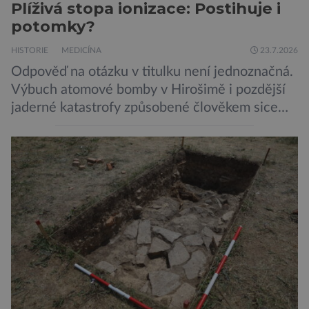
Plíživá stopa ionizace: Postihuje i
potomky?
HISTORIE
MEDICÍNA
23.7.2026
Odpověď na otázku v titulku není jednoznačná.
Výbuch atomové bomby v Hirošimě i pozdější
jaderné katastrofy způsobené člověkem sice
ukázaly, že silné dávky ionizace zabíjejí a že
slabší a dlouhodobé záření poškozuje DNA.
Přesto není stále zcela jasné, nakolik se mutace
vzniklé ozářením přenášejí na potomstvo. Před
pěti lety, těsně před 35. výročím výbuchu
Černobylské jaderné elektrárny, […]