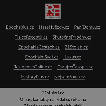
Epochaplus.cz
NašeHvězdy.cz
PaníDomu.cz
TisíceReceptů.cz
SkutečnéPříběhy.cz
EpochaNaCestach.cz
21Stoleti.cz
EpochálníSvět.cz
iLuxus.cz
RezidenceOnline.cz
DarujteČasopis.cz
HistoryPlus.cz
NejsemSama.cz
21stoleti.cz
O nás, kontakty na redakci, reklama