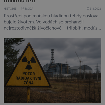
milionů let!
HISTORIE
PŘÍRODA
5.8.2026
Prostředí pod mořskou hladinou tehdy doslova
bujelo životem. Ve vodách se proháněli
nejroztodivnější živočichové – trilobiti, medúzy
či hlavonožci. V dávném kambriu žil také
prazvláštní stonožce podobný tvor, který měl
zárodky zbraní typických pro dnešní pavouky.
Pavouci, štíři či klíšťata jsou členovci patřící do
skupiny klepítkatců. Vyznačují se takzvanými
chelicerami, které u nich představují právě […]