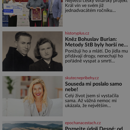
Největší český vinařský projekt
Král vín ve svém již
jednadvacátém ročníku
představil nejlepší domácí vína.
Ta vybírala odborná porota z
celkem 1260 vzorků od 157
vinařů. Král vín, který se – i pře
historyplus.cz
Kněz Bohuslav Burian:
Metody StB byly horší než
gestapácké trýznění
Ponižují ho a mlátí. Do jídla mu
přidávají drogy, nenechají ho
pořádně vyspat a smrtí
vyhrožují i jeho nejbližším.
Burian kruté týrání nevydrží a
estébákům podepíše všechno,
skutecnepribehy.cz
co po něm chtějí. Svým
Souseda mi poslalo samo
podpisem jim potvrdí také to, že
nebe!
na něj během výslechů nikdo
nevyvíjel fyzický ani psychický
Celý život jsem si vystačila
nátlak. Syn brněnského řezníka
sama. Až vážná nemoc mi
chce být knězem a
ukázala, že největším
bohatstvím nejsou peníze ani
vlastní byt, ale člověk, který je
ochotný podat pomocnou ruku.
epochanacestach.cz
Vždycky jsem byla spíš
Poznejte údolí Desné: od