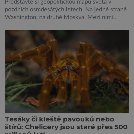
Představte si geopolitickou mapu světa v
pozdních osmdesátých letech. Na jedné straně
Washington, na druhé Moskva. Mezi nimi
jaderný arzenál schopný zničit planetu
padesátkrát dokola, železná opona a miliony
vojáků v permanentní pohotovosti. A pak je tu
Donald Kendall, generální ředitel společnosti
PepsiCo, který se v květnu roku 1989 stává
admirálem flotily, jež čítá sedmnáct […]
Tesáky či kleště pavouků nebo
štírů: Chelicery jsou staré přes 500