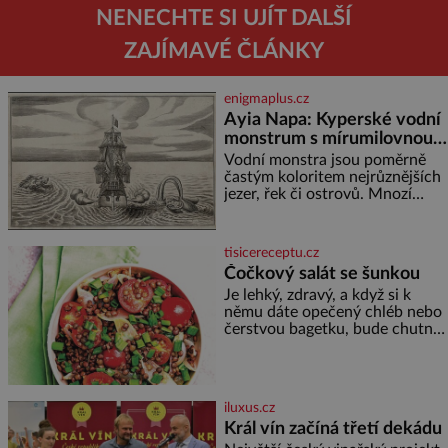
NENECHTE SI UJÍT DALŠÍ
ZAJÍMAVÉ ČLÁNKY
enigmaplus.cz
Ayia Napa: Kyperské vodní
monstrum s mírumilovnou
povahou
Vodní monstra jsou poměrně
častým koloritem nejrůznějších
jezer, řek či ostrovů. Mnozí
skeptici to přikládají hlavně
snaze dané místo zviditelnit a
přitáhnout k němu pozornost
tisicereceptu.cz
záhadám nakloněných turi
Čočkový salát se šunkou
Je lehký, zdravý, a když si k
němu dáte opečený chléb nebo
čerstvou bagetku, bude chutnat
jedna báseň. Suroviny 250 g
vaší oblíbené čočky 150 g
cherry rajčátek 1 velká červená
cibule 2 lžíce
iluxus.cz
Král vín začíná třetí dekádu