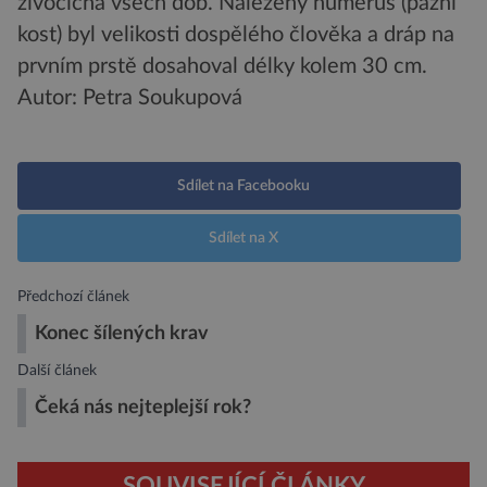
živočicha všech dob. Nalezený humerus (pažní
kost) byl velikosti dospělého člověka a dráp na
prvním prstě dosahoval délky kolem 30 cm.
Autor: Petra Soukupová
Sdílet na Facebooku
Sdílet na X
Předchozí článek
Konec šílených krav
Další článek
Čeká nás nejteplejší rok?
SOUVISEJÍCÍ ČLÁNKY