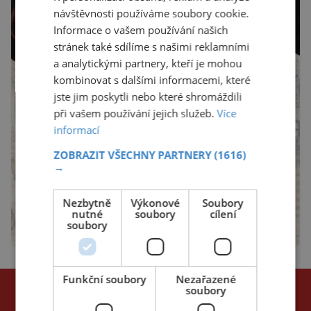
návštěvnosti používáme soubory cookie.
Informace o vašem používání našich
stránek také sdílíme s našimi reklamními
a analytickými partnery, kteří je mohou
kombinovat s dalšími informacemi, které
jste jim poskytli nebo které shromáždili
při vašem používání jejich služeb.
Více
informací
ZOBRAZIT VŠECHNY PARTNERY
(1616)
→
Nezbytně
Výkonové
Soubory
nutné
soubory
cílení
soubory
Funkční soubory
Nezařazené
NEJČTENĚJŠÍ ČLÁNKY
soubory
za poslední