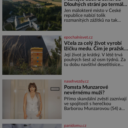
samotářka. Nepotřebovala jsem
Dlouhých strání po termální
kolem sebe partu kamarádek
prameny
ani partnera. Stačily mi knihy,
Jen málokteré místo v České
práce a hlavně klid. Hned po
republice nabízí tolik
studiích jsem odešla z rodného
rozmanitých zážitků na tak
města,
malém území jako údolí řeky
Desné v srdci Jeseníků. Během
jediného dne můžete
epochalnisvet.cz
nahlédnout do útrob jedné z
Včela za celý život vyrobí
nejvýznamnějších vodních
lžičku medu. Čím je pražský
elektráren v Evropě, vydat se na
med ze střech tak ceněný?
horské hřebeny, projet se na
Její život je krátký. V létě trvá
koloběžce a den zakončit
pouhých šest až osm týdnů. Za
poznáváním památek ve
tu dobu navštíví desetitisíce
Velkých Losinách nebo v
květů, nalétá stovky kilometrů a
termálním
vyrobí přibližně devět gramů
medu – zhruba jednu čajovou
nasehvezdy.cz
lžičku. Sama o sobě se může
Pomsta Munzarové
zdát bezvýznamná. Teprve když
nevěrnému muži?
se spojí s dalšími desítkami tisíc
příslušnic svého včelstva,
Přímo skandální zvěsti zaznívají
vznikne jeden z
ve spojitosti s herečkou
nejdokonalejších organismů
Barborou Munzarovou (54) a
hercem Martinem Trnavským
(56). Munzarová měla být totiž
viděna s jakýmsi sympaťákem, s
panidomu.cz