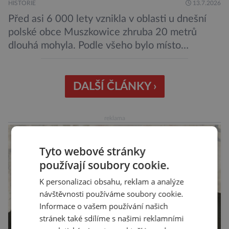
HISTORIE
13.7.2026
Před asi 6 000 lety vznikla v oblasti u dnešní
polské obce Muszkowice zhruba 20 metrů
dlouhá mohyla. Podle všeho bylo místo
vnímáno jako posvátné tisíce let. Experti tak
soudí z dalších, o dost mladších kruhových
mohyl, které se nacházejí v ose té starší. Na
DALŠÍ ČLÁNKY ›
archeologických pracích se podíleli experti ze
Západočeské univerzity v Plzni, […]
reklama
Tyto webové stránky
používají soubory cookie.
K personalizaci obsahu, reklam a analýze
návštěvnosti používáme soubory cookie.
Informace o vašem používání našich
stránek také sdílíme s našimi reklamními