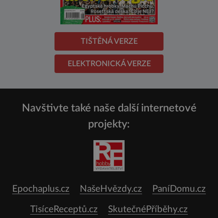
TIŠTĚNÁ VERZE
ELEKTRONICKÁ VERZE
Navštivte také naše další internetové
projekty:
Epochaplus.cz
NašeHvězdy.cz
PaníDomu.cz
TisíceReceptů.cz
SkutečnéPříběhy.cz