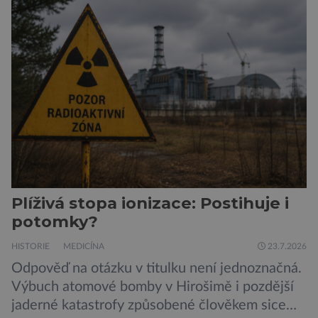
zárodky zbraní typických pro dnešní pavouky.
Pavouci, štíři či klíšťata jsou členovci patřící do
skupiny klepítkatců. Vyznačují se takzvanými
chelicerami, které u nich představují právě […]
Plíživá stopa ionizace: Postihuje i
potomky?
HISTORIE
MEDICÍNA
23.7.2026
Odpověď na otázku v titulku není jednoznačná.
Výbuch atomové bomby v Hirošimě i pozdější
jaderné katastrofy způsobené člověkem sice