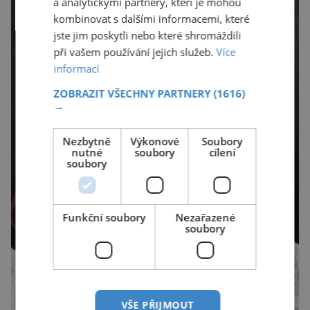
a analytickými partnery, kteří je mohou
kombinovat s dalšími informacemi, které
jste jim poskytli nebo které shromáždili
při vašem používání jejich služeb.
Více
informací
ZOBRAZIT VŠECHNY PARTNERY
(1616)
→
Nezbytně
Výkonové
Soubory
nutné
soubory
cílení
soubory
Funkční soubory
Nezařazené
soubory
VŠE PŘIJMOUT