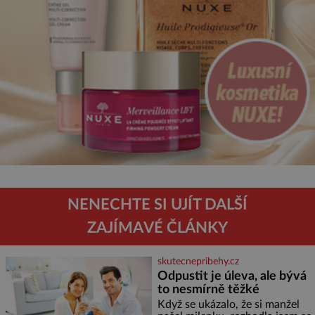
NENECHTE SI UJÍT DALŠÍ
ZAJÍMAVÉ ČLÁNKY
skutecnepribehy.cz
Odpustit je úleva, ale bývá
to nesmírně těžké
Když se ukázalo, že si manžel