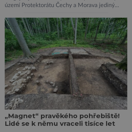
území Protektorátu Čechy a Morava jediný
takový. Další se nacházel na Moravě, konkrétně
v Hodoníně u Kunštátu. Jeho pozůstatky byly
nedávno odkrývány archeology. Někteří z asi
1400 Romů a Sintů, kteří byli v táboře
internováni, v něm vydechli naposledy. Jiné
čekal transport do […]
„Magnet“ pravěkého pohřebiště!
Lidé se k němu vraceli tisíce let