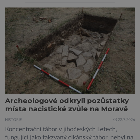
ukázaly, že silné dávky ionizace zabíjejí a že
slabší a dlouhodobé záření poškozuje DNA.
Přesto není stále zcela jasné, nakolik se mutace
vzniklé ozářením přenášejí na potomstvo. Před
pěti lety, těsně před 35. výročím výbuchu
Černobylské jaderné elektrárny, […]
Archeologové odkryli pozůstatky
místa nacistické zvůle na Moravě
HISTORIE
22.7.2026
Koncentrační tábor v jihočeských Letech,
fungující jako takzvaný cikánský tábor, nebyl na