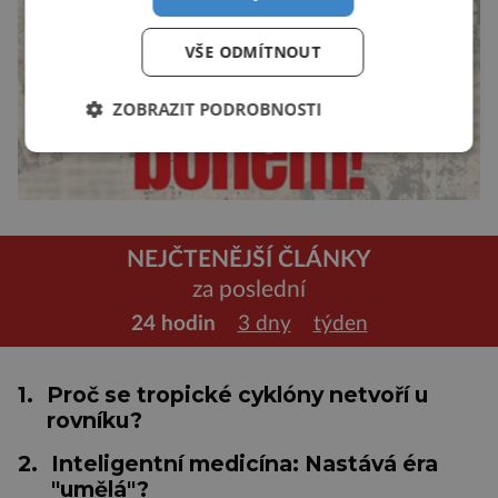
VŠE ODMÍTNOUT
ZOBRAZIT PODROBNOSTI
NEJČTENĚJŠÍ ČLÁNKY
za poslední
24 hodin
3 dny
týden
1.
Proč se tropické cyklóny netvoří u
rovníku?
2.
Inteligentní medicína: Nastává éra
"umělá"?