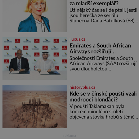
za mladší exemplář?
kukuřice ✿ ½ okurky ✿ 2
rajčata Zálivka: ✿ 4 lžíce
Už nějaký čas se lidé ptali, jestli
olivového oleje ✿ 1 lžíci
jsou herečka ze seriálu
citronové šťávy ✿ ½ stroužku
Slunečná Dana Batulková (68) a
její partner, režisér Ondřej Zajíc
(56), ještě vůbec spolu. Herečka
od sebe přítele od samého
iluxus.cz
začátku odhán
Emirates a South African
Airways rozšiřují
partnerství. Cestujícím
Společnosti Emirates a South
nově zpřístupní dalších
African Airways (SAA) rozšiřují
svou dlouholetou
devět destinací v jižní a
codesharovou spolupráci. Nová
střední Africe
reciproční dohoda zpřístupní
cestujícím devět dalších
historyplus.cz
destinací v jižní a střední Africe
Kde se v čínské poušti vzali
a u
modroocí blonďáci?
V poušti Taklamakan byla
koncem minulého století
objevena stovka hrobů s téměř
netknutými mumiemi. Všichni
mrtví byli pohřbeni s úctou a
četnými milodary. Asi nejvíc
reklama
přitom vědce zaujal hrob