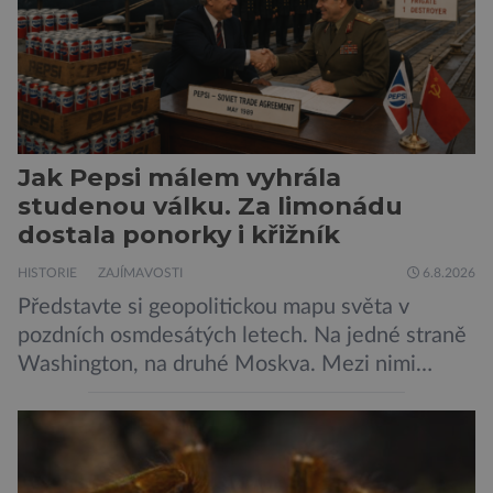
Jak Pepsi málem vyhrála
studenou válku. Za limonádu
dostala ponorky i křižník
HISTORIE
ZAJÍMAVOSTI
6.8.2026
Představte si geopolitickou mapu světa v
pozdních osmdesátých letech. Na jedné straně
Washington, na druhé Moskva. Mezi nimi
jaderný arzenál schopný zničit planetu
padesátkrát dokola, železná opona a miliony
vojáků v permanentní pohotovosti. A pak je tu
Donald Kendall, generální ředitel společnosti