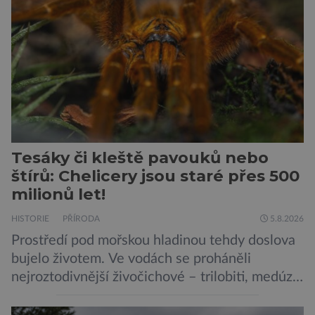
PepsiCo, který se v květnu roku 1989 stává
admirálem flotily, jež čítá sedmnáct […]
Tesáky či kleště pavouků nebo
štírů: Chelicery jsou staré přes 500
milionů let!
HISTORIE
PŘÍRODA
5.8.2026
Prostředí pod mořskou hladinou tehdy doslova
bujelo životem. Ve vodách se proháněli
nejroztodivnější živočichové – trilobiti, medúzy
či hlavonožci. V dávném kambriu žil také
prazvláštní stonožce podobný tvor, který měl