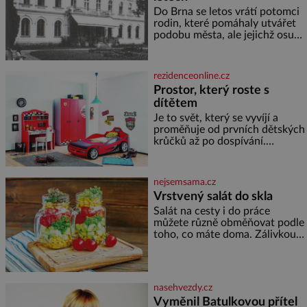
Do Brna se letos vrátí potomci
rodin, které pomáhaly utvářet
podobu města, ale jejichž osudy
dramaticky přerušila druhá
světová válka. Příběhy rodů
Placzek, Löw-Beer, Fuhrmann,
rezidenceonline.cz
Kohn a Stiassni se stanou
Prostor, který roste s
jednou z hlavních
dítětem
dramaturgických linií festivalu
židovské kultury ŠTETL FEST
Je to svět, který se vyvíjí a
2026. Některé návraty nejsou
proměňuje od prvních dětských
jednoduché. Místa, která si
krůčků až po dospívání.
člověk pamatuje z rodinných
Správně navržený pokoj
vyprávění, už dávno
podporuje bezpečí, kreativitu,
soustředění i odpočinek a
nejsemsama.cz
reaguje na každou etapu života
Vrstvený salát do skla
a specifické potřeby dítěte. Pro
Salát na cesty i do práce
nejmenší je klíčová
můžete různě obměňovat podle
jednoduchost, měkkost a
toho, co máte doma. Zálivkou
bezpečí, proto by pokoj
ho zalijte až těsně před
miminka měl působit především
podáváním, aby zeleninu
klidně a útulně. Předškolní věk
nerozmočila. Na 2 porce
je
potřebujete: ✿ 1/4 ledového
nasehvezdy.cz
nebo jiného salátu (římský salát,
Vyměnil Batulkovou přítel
polníček…) ✿ 1 malá konzerva