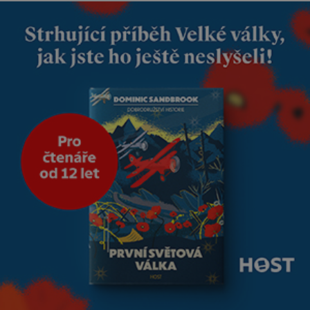
tříměsíčního chlapečka s
modrou filcovou čapkou, z níž
se draly blonďaté vlásky. Fakt,
že jsou těla dávných lidí
nesmírně dobře zachovalá,
přičítají odborníci zdejším
klimatickým podmínkám.
Sucho, prosolené písky a
extrémně