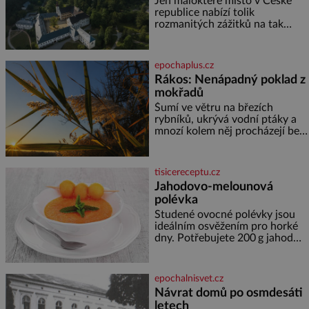
Jen málokteré místo v České
republice nabízí tolik
rozmanitých zážitků na tak
malém území jako údolí řeky
Desné v srdci Jeseníků. Během
jediného dne můžete
epochaplus.cz
nahlédnout do útrob jedné z
Rákos: Nenápadný poklad z
nejvýznamnějších vodních
mokřadů
elektráren v Evropě, vydat se na
horské hřebeny, projet se na
Šumí ve větru na březích
koloběžce a den zakončit
rybníků, ukrývá vodní ptáky a
poznáváním památek ve
mnozí kolem něj procházejí bez
Velkých Losinách nebo v
povšimnutí. Přesto právě rákos
termálním
pomáhal stavět domy, vyrábět
lodě, zapisovat první texty a
tisicereceptu.cz
inspiroval řadu pověstí. Tato
Jahodovo-melounová
skromná, ale užitečná rostlina
polévka
provází člověka už tisíce let.
Většina lidí vnímá rákos jen jako
Studené ovocné polévky jsou
obyčejnou kulisu letního
ideálním osvěžením pro horké
koupání. Stačí se však podívat
dny. Potřebujete 200 g jahod
600 g žlutého melounu 100 ml
sladkého dezertního vína 50 g
cukru krystal 1 lžíci medu 200 g
epochalnisvet.cz
zakysané sm
Návrat domů po osmdesáti
letech