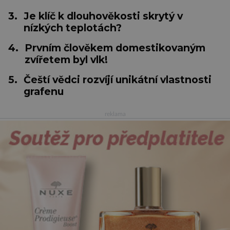
3.
Je klíč k dlouhověkosti skrytý v
nízkých teplotách?
4.
Prvním člověkem domestikovaným
zvířetem byl vlk!
5.
Čeští vědci rozvíjí unikátní vlastnosti
grafenu
reklama