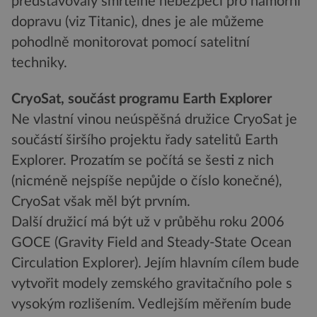
představovaly smrtelné nebezpečí pro námořní
dopravu (viz Titanic), dnes je ale můžeme
pohodlně monitorovat pomocí satelitní
techniky.
CryoSat, součást programu Earth Explorer
Ne vlastní vinou neúspěšná družice CryoSat je
součástí širšího projektu řady satelitů Earth
Explorer. Prozatím se počítá se šesti z nich
(nicméně nejspíše nepůjde o číslo konečné),
CryoSat však měl být prvním.
Další družicí má být už v průběhu roku 2006
GOCE (Gravity Field and Steady-State Ocean
Circulation Explorer). Jejím hlavním cílem bude
vytvořit modely zemského gravitačního pole s
vysokým rozlišením. Vedlejším měřením bude