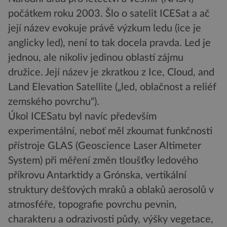
počátkem roku 2003. Šlo o satelit ICESat a ač
její název evokuje právě výzkum ledu (ice je
anglicky led), není to tak docela pravda. Led je
jednou, ale nikoliv jedinou oblastí zájmu
družice. Její název je zkratkou z Ice, Cloud, and
Land Elevation Satellite („led, oblačnost a reliéf
zemského povrchu“).
Úkol ICESatu byl navíc především
experimentální, neboť měl zkoumat funkčnosti
přístroje GLAS (Geoscience Laser Altimeter
System) při měření změn tloušťky ledového
příkrovu Antarktidy a Grónska, vertikální
struktury dešťových mraků a oblaků aerosolů v
atmosféře, topografie povrchu pevnin,
charakteru a odrazivosti půdy, výšky vegetace,