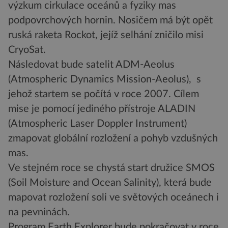
výzkum cirkulace oceánů a fyziky mas
podpovrchových hornin. Nosičem má být opět
ruská raketa Rockot, jejíž selhání zničilo misi
CryoSat.
Následovat bude satelit ADM-Aeolus
(Atmospheric Dynamics Mission-Aeolus), s
jehož startem se počítá v roce 2007. Cílem
mise je pomocí jediného přístroje ALADIN
(Atmospheric Laser Doppler Instrument)
zmapovat globální rozložení a pohyb vzdušných
mas.
Ve stejném roce se chystá start družice SMOS
(Soil Moisture and Ocean Salinity), která bude
mapovat rozložení soli ve světových oceánech i
na pevninách.
Program Earth Explorer bude pokračovat v roce