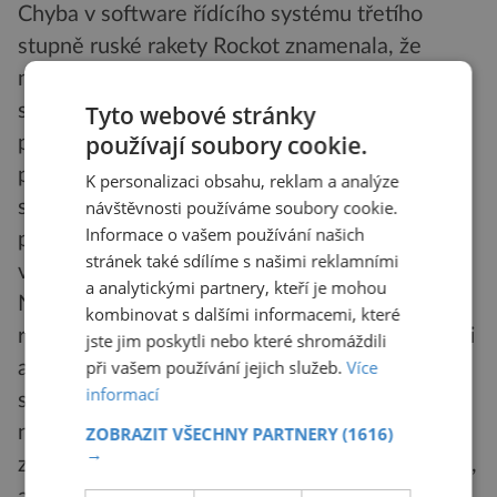
Chyba v software řídícího systému třetího
stupně ruské rakety Rockot znamenala, že
nebyl vydán povel k vypojení motoru druhého
stupně ve stanoveném okamžiku. Ten následně
Tyto webové stránky
používají soubory cookie.
pracoval až do úplného vypotřebování všech
pohonných látek. Tím se ovšem doposud
K personalizaci obsahu, reklam a analýze
správně pracující raketa dostala zcela mimo
návštěvnosti používáme soubory cookie.
Informace o vašem používání našich
plánovanou letovou dráhu, což řídící počítač
stránek také sdílíme s našimi reklamními
vyhodnotil jako nepřípustnou odchylku.
a analytickými partnery, kteří je mohou
Nevydal tak povel k oddělení třetího stupně,
kombinovat s dalšími informacemi, které
raketa tak nemohla dosáhnout oběžné rychlosti
jste jim poskytli nebo které shromáždili
při vašem používání jejich služeb.
Více
a její trosky dopadly do Lincolnova moře v
informací
severní polární oblasti. Jak poznamenaly
některé ironické komentáře, „CryoSat měl
ZOBRAZIT VŠECHNY PARTNERY
(1616)
→
zkoumat polární oblasti s nevídaným rozlišením,
ale ne z takovéto blízkosti…“