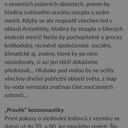
v severních polárních oblastech, potom by
hladina světového oceánu stoupla o sedm
metrů. Kdyby se ale rozpustil všechen led v
oblasti Antarktidy, hladina by stoupla o šílených
šedesát metrů! Nešlo by pochopitelně o proces
krátkodobý, nicméně společenské, sociální,
klimatické aj. změny, které by po něm
následovaly, si asi jen stěží dokážeme
představit… Hluboko pod vodou by se ocitly
všechny dnešní pobřežní oblasti světa, z map
by voda vymazala značnou část současných
ostrovů…
„Pravěk“ kosmonautiky
První pokusy o sledování ledovců z vesmíru se
datují už do 70. a 80. let minulého století. Šlo