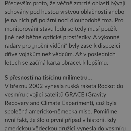
Především proto, že věčně zmrzlé oblasti bývají
schovány pod hustou vrstvou oblačnosti anebo
je na nich při polární noci dlouhodobě tma. Pro
monitorování stavu ledu se tedy musí použít
jiné než běžné optické prostředky. A výkonné
radary pro „noční vidění“ byly zase k dispozici
dříve vojákům než vědcům. Až v posledních
letech se začíná karta obracet k lepšímu.
S přesností na tisícinu milimetru…
V březnu 2002 vynesla ruská raketa Rockot do
vesmíru dvojici satelitů GRACE (Gravity
Recovery and Climate Experiment), což byla
společná americko-německá mise. Pomiňme
nyní fakt, že šlo o první případ v historii, kdy
americkou vědeckou družici vynesla do vesmíru