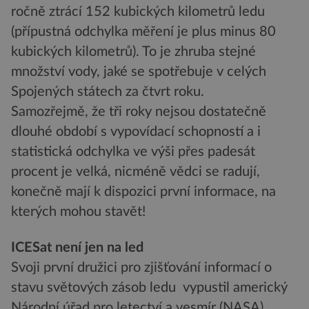
ročně ztrácí 152 kubických kilometrů ledu
(přípustná odchylka měření je plus minus 80
kubických kilometrů). To je zhruba stejné
množství vody, jaké se spotřebuje v celých
Spojených státech za čtvrt roku.
Samozřejmě, že tři roky nejsou dostatečně
dlouhé období s vypovídací schopností a i
statistická odchylka ve výši přes padesát
procent je velká, nicméně vědci se radují,
konečně mají k dispozici první informace, na
kterých mohou stavět!
ICESat není jen na led
Svoji první družici pro zjišťování informací o
stavu světových zásob ledu vypustil americký
Národní úřad pro letectví a vesmír (NASA)