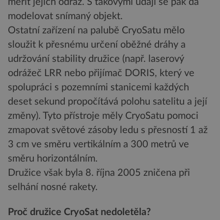
měřit jejich odraz. S takovými údaji se pak dá
modelovat snímaný objekt.
Ostatní zařízení na palubě CryoSatu mělo
sloužit k přesnému určení oběžné dráhy a
udržování stability družice (např. laserový
odrážeč LRR nebo přijímač DORIS, který ve
spolupráci s pozemními stanicemi každých
deset sekund propočítává polohu satelitu a její
změny). Tyto přístroje měly CryoSatu pomoci
zmapovat světové zásoby ledu s přesností 1 až
3 cm ve směru vertikálním a 300 metrů ve
směru horizontálním.
Družice však byla 8. října 2005 zničena při
selhání nosné rakety.
Proč družice CryoSat nedoletěla?