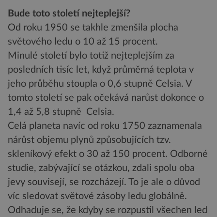
Bude toto století nejteplejší?
Od roku 1950 se takhle zmenšila plocha
světového ledu o 10 až 15 procent.
Minulé století bylo totiž nejteplejším za
posledních tisíc let, když průměrná teplota v
jeho průběhu stoupla o 0,6 stupně Celsia. V
tomto století se pak očekává narůst dokonce o
1,4 až 5,8 stupně Celsia.
Celá planeta navíc od roku 1750 zaznamenala
nárůst objemu plynů způsobujících tzv.
skleníkový efekt o 30 až 150 procent. Odborné
studie, zabývající se otázkou, zdali spolu oba
jevy souvisejí, se rozcházejí. To je ale o důvod
víc sledovat světové zásoby ledu globálně.
Odhaduje se, že kdyby se rozpustil všechen led