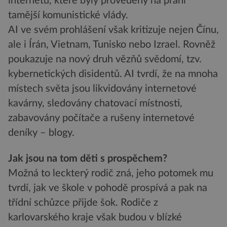
internetu, které byly provedeny na přání
tamější komunistické vlády.
AI ve svém prohlášení však kritizuje nejen Čínu,
ale i Írán, Vietnam, Tunisko nebo Izrael. Rovněž
poukazuje na nový druh vězňů svědomí, tzv.
kybernetických disidentů. AI tvrdí, že na mnoha
místech světa jsou likvidovány internetové
kavárny, sledovány chatovací místnosti,
zabavovány počítače a rušeny internetové
deníky – blogy.
Jak jsou na tom děti s prospěchem?
Možná to leckterý rodič zná, jeho potomek mu
tvrdí, jak ve škole v pohodě prospívá a pak na
třídní schůzce přijde šok. Rodiče z
karlovarského kraje však budou v blízké