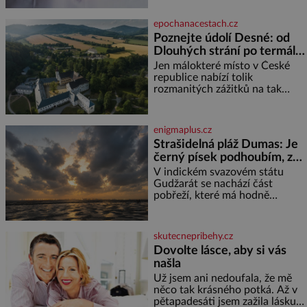
problém vzpomenout si na
jméno kolegy z práce. Nebo
epochanacestach.cz
marně v paměti lovíte název
Poznejte údolí Desné: od
knížky, kterou jste nedávno
Dlouhých strání po termální
přečetli. Je to opravdu tak, s
věkem jako kdyby se paměť
prameny
Jen málokteré místo v České
rozhodla stávkovat. Cvičte
republice nabízí tolik
rozmanitých zážitků na tak
malém území jako údolí řeky
Desné v srdci Jeseníků. Během
jediného dne můžete
enigmaplus.cz
nahlédnout do útrob jedné z
Strašidelná pláž Dumas: Je
nejvýznamnějších vodních
černý písek podhoubím, ze
elektráren v Evropě, vydat se na
kterého roste zlo?
horské hřebeny, projet se na
V indickém svazovém státu
koloběžce a den zakončit
Gudžarát se nachází část
poznáváním památek ve
pobřeží, které má hodně
Velkých Losinách nebo v
temnou pověst. Jistě k tomu
termálním
přispívá i černý písek této pláže.
Proč má pláž takové netypické
skutecnepribehy.cz
zbarvení? Nakolik jsou pravd
Dovolte lásce, aby si vás
našla
Už jsem ani nedoufala, že mě
něco tak krásného potká. Až v
pětapadesáti jsem zažila lásku