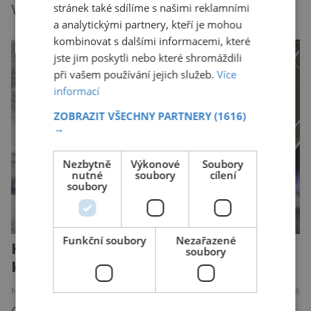
stránek také sdílíme s našimi reklamními
Washington, na druhé Moskva. Mezi nimi
a analytickými partnery, kteří je mohou
jaderný arzenál schopný zničit planetu
kombinovat s dalšími informacemi, které
padesátkrát dokola, železná opona a miliony
jste jim poskytli nebo které shromáždili
vojáků v permanentní pohotovosti. A pak je tu
při vašem používání jejich služeb.
Více
Donald Kendall, generální ředitel společnosti
informací
PepsiCo, který se v květnu roku 1989 stává
ZOBRAZIT VŠECHNY PARTNERY
(1616)
admirálem flotily, jež čítá sedmnáct […]
→
Nezbytně
Výkonové
Soubory
nutné
soubory
cílení
soubory
Funkční soubory
Nezařazené
Hit zdravého stravování:
soubory
Konzervované sardinky!
MEDICÍNA
ZAJÍMAVOSTI
4.8.2026