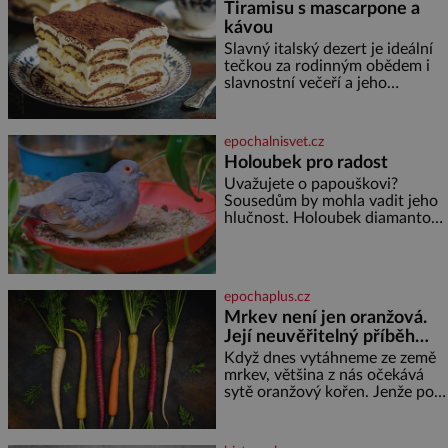
Tiramisu s mascarpone a
kávou
Slavný italský dezert je ideální
tečkou za rodinným obědem i
slavnostní večeří a jeho
příprava je jednodušší, než se
může zdát. Ingredience pro 4
osoby: 250 g mascarpone 3
epochalnisvet.cz
vejce 80 g cukru 200 g
Holoubek pro radost
cukrářských piškotů 250 ml
Uvažujete o papouškovi?
silné kávy 2 lžíce amaretta
Sousedům by mohla vadit jeho
kakao na posypání Postup:
hlučnost. Holoubek diamantový
Oddělte žloutky od bílků.
komunikuje téměř
Žloutky vyšlehejte s cukrem do
neslyšitelným pípáním, je
světlé pěny a postupně do nich
roztomilý a hodí se i pro
vmíchejte mascarpone, aby
chovatele začátečníky. Jedná
vznikl hladký
epochaplus.cz
se o nenáročného klidného
Mrkev není jen oranžová.
ptáčka, který většinu dne jen
Její neuvěřitelný příběh
posedává. Hodně času tráví na
zemi, kde sbírá zbytky semínek
začíná fialovou barvou
Když dnes vytáhneme ze země
Jeho domovinou je prakticky
mrkev, většina z nás očekává
celá Austrálie s výjimkou
sytě oranžový kořen. Jenže po
pobřežní oblasti.
většinu své historie je mrkev
všechno možné, jen ne
oranžová. Je fialová, žlutá, bílá,