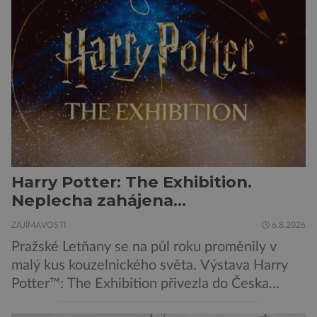
Harry Potter: The Exhibition.
Neplecha zahájena…
ZAJÍMAVOSTI
6.8.2026
Pražské Letňany se na půl roku proměnily v
malý kus kouzelnického světa. Výstava Harry
Potter™: The Exhibition přivezla do Česka
originální filmové kostýmy a rekvizity,