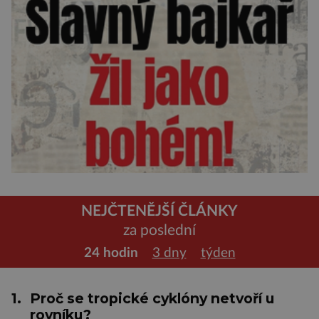
NEJČTENĚJŠÍ ČLÁNKY
za poslední
24 hodin
3 dny
týden
1.
Proč se tropické cyklóny netvoří u
rovníku?