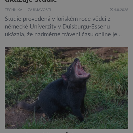
TECHNIKA
ZAJÍMAVOSTI
4.8.2026
Studie provedená v loňském roce vědci z
německé Univerzity v Duisburgu-Essenu
ukázala, že nadměrné trávení času online je
spojeno s vyšší úrovní stresu, horší náladou a
vede k zanedbávání dalších aktivit. Zúčastnilo
se jí 900 dospělých Němců, kteří uvedli, že se v
posledním roce alespoň jednou zapojili do hraní
her, sledování pornografie, sledování sociálních
sítí […]