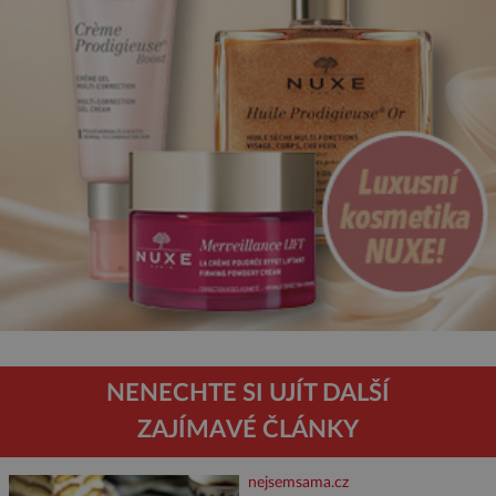
NENECHTE SI UJÍT DALŠÍ
ZAJÍMAVÉ ČLÁNKY
nejsemsama.cz