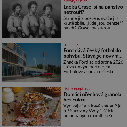
historyplus.cz
někdy dokonce téměř černá. Až
Lapka Grasel si na panstvo
díky stovkám let pečlivého
netroufl?
šlechtění se z ní stává zelenina,
bez které si českou zahradu ani
Strhne ji z postele, sváže ji a
nedokážeme představit. Její
krutě zbije. „Kde jsou peníze?“
příběh je
naléhá Grasel na starou
švadlenku. Když mu to
neprozradí – ostatně ani
nemůže, protože žádné nemá,
iluxus.cz
spokojí se lupič s několika
Ford dává český fotbal do
měďáky a štůčky látky. Zraněná
pohybu. Stává se novým
žena pár dní nato umírá. Je to
partnerem FAČR
muž nebývale krutý. Jeho činy
Značka Ford se od srpna 2026
budí hrůzu ještě dlouho po jeho
stává novým partnerem
smrti
Fotbalové asociace České
republiky. V rámci tříleté
spolupráce zajistí mobilitu
asociace, reprezentačních týmů
tisicereceptu.cz
i českého fotbalu v regionech.
Domácí ořechová granola
Partner
bez cukru
Vynikající a zdravá snídaně je
tu! Suroviny Vždy 1 šálek –
neloupaných mandlí kešu
ořechů vlašských ořechů
slunečnicových semínek