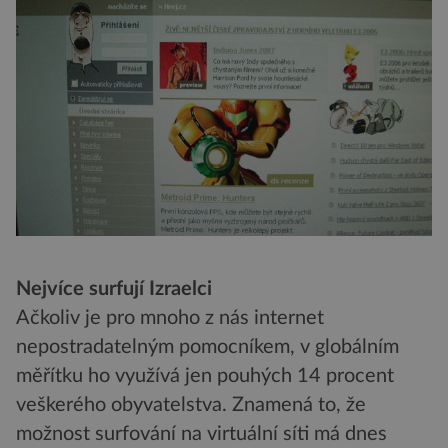
Nejvíce surfují Izraelci
Ačkoliv je pro mnoho z nás internet
nepostradatelným pomocníkem, v globálním
měřítku ho využívá jen pouhých 14 procent
veškerého obyvatelstva. Znamená to, že
možnost surfování na virtuální síti má dnes