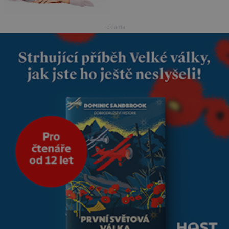
na první pohled. Poprvé jsem se
vdávala, když mi bylo dvacet.
Oba jsme byli mladí a byl to tak
reklama
říkajíc sňatek z rozumu. Rodiče
nás dali dohromady, Toník byl
dobře zaopatřený mladý muž.
Manželství nám oběma moc
nesvědčilo, brzy jsme zjistili, že