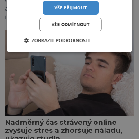
Odborníci na výživu nabádají k tomu, abychom
VŠE PŘIJMOUT
alespoň dvakrát týdně konzumovali mořské
ryby, což ovšem může být zatěžující pro
VŠE ODMÍTNOUT
peněženku. Dobrou zprávou je, že hvězdou
doporučení se nyní staly konzervované
ZOBRAZIT PODROBNOSTI
sardinky, které si může dovolit opravdu každý
„Místo toho, aby poskytovaly izolované
mononutrienty, jsou rybí konzervy kompletní
potravinou,“ říká nutriční specialista Colin
Robertson a zdůrazňuje […]
Nadměrný čas strávený online
zvyšuje stres a zhoršuje náladu,
ukazuje studie