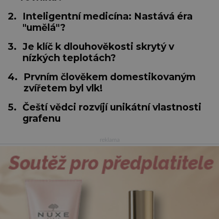
2.
Inteligentní medicína: Nastává éra
"umělá"?
3.
Je klíč k dlouhověkosti skrytý v
nízkých teplotách?
4.
Prvním člověkem domestikovaným
zvířetem byl vlk!
5.
Čeští vědci rozvíjí unikátní vlastnosti
grafenu
reklama