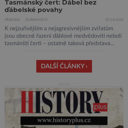
Tasmánský čert: Ďábel bez
ďábelské povahy
PŘÍRODA
ZAJÍMAVOSTI
3.8.2026
K nejzuřivějším a nejagresivnějším zvířatům
jsou obecně řazeni ďáblové medvědovití neboli
tasmánští čerti – ostatně taková představa
vyplývá i z jejich názvu. Tito největší draví
vačnatci, vyskytující se dnes již výhradně na
ostrově Tasmánie, si však takovou nálepku
DALŠÍ ČLÁNKY ›
vůbec nezaslouží. Fakticky se totiž spíše než o
zákeřné a nebezpečné vzteklouny jedná o
reklama
plaché živočichy. Velikostně […]