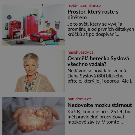
semínek dýně rozinek 3 šálky
rezidenceonline.cz
ovesných vloček 1 lžíce mlet
Prostor, který roste s
dítětem
Je to svět, který se vyvíjí a
proměňuje od prvních dětských
krůčků až po dospívání.
Správně navržený pokoj
podporuje bezpečí, kreativitu,
soustředění i odpočinek a
nasehvezdy.cz
reaguje na každou etapu života
Osamělá herečka Syslová
a specifické potřeby dítěte. Pro
všechno vzdala?
nejmenší je klíčová
jednoduchost, měkkost a
Nedávno se povídalo, že má
bezpečí, proto by pokoj
Dana Syslová (80) blízkého
miminka měl působit především
přítele, který je jí oporou. Ale je
klidně a útulně. Předškolní věk
to ještě vůbec pravda? V
je
posledních dnech čím dál
častěji mluví o svém odchodu.
panidomu.cz
Dohnala ji snad samota? Půs
Nedovolte mozku stárnout
Každý, komu je přes 25 let, by
měl pravidelně procvičovat
mozkové závity. V tomto
období se totiž začíná
zhoršovat paměť. Možná máte