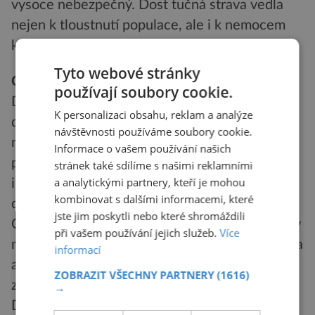
vysoce nebezpečný. Dost tučná strava vedla
nejen k tloustnutí populace, ale i k nemocem
kardiovaskulárního systému.
Tyto webové stránky
Co je DDT?
používají soubory cookie.
DDT je zkratka sloučeniny
K personalizaci obsahu, reklam a analýze
dichlordifenyltricholrethan, jednoho z
návštěvnosti používáme soubory cookie.
nejstarších a nejznámějších insekticidů. Byl
Informace o vašem používání našich
poprvé syntetizován již v roce 1874. Jeho
stránek také sdílíme s našimi reklamními
a analytickými partnery, kteří je mohou
insekticidní účinky však objevil až švýcarský
kombinovat s dalšími informacemi, které
chemik Paul Hermann Müller v roce 1939.
jste jim poskytli nebo které shromáždili
Od druhé světové války byl DDT byl používán v
při vašem používání jejich služeb.
Více
masovém měřítku hlavně v zemědělství. Výroba
informací
a používání DDT je dnes zakázáno ve většině
ZOBRAZIT VŠECHNY PARTNERY
(1616)
zemí, ale v řadě afrických a asijských zemí se
→
DDT stále používá.