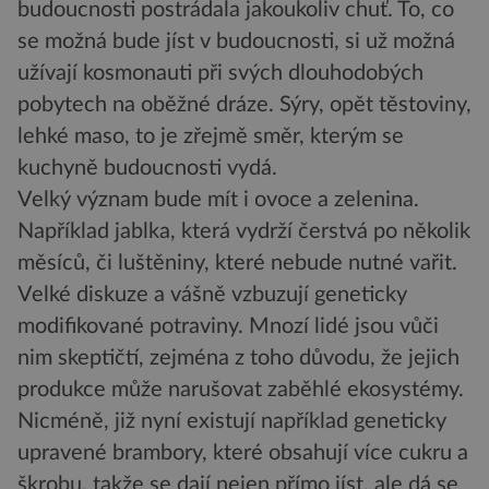
budoucnosti postrádala jakoukoliv chuť. To, co
se možná bude jíst v budoucnosti, si už možná
užívají kosmonauti při svých dlouhodobých
pobytech na oběžné dráze. Sýry, opět těstoviny,
lehké maso, to je zřejmě směr, kterým se
kuchyně budoucnosti vydá.
Velký význam bude mít i ovoce a zelenina.
Například jablka, která vydrží čerstvá po několik
měsíců, či luštěniny, které nebude nutné vařit.
Velké diskuze a vášně vzbuzují geneticky
modifikované potraviny. Mnozí lidé jsou vůči
nim skeptičtí, zejména z toho důvodu, že jejich
produkce může narušovat zaběhlé ekosystémy.
Nicméně, již nyní existují například geneticky
upravené brambory, které obsahují více cukru a
škrobu, takže se dají nejen přímo jíst, ale dá se