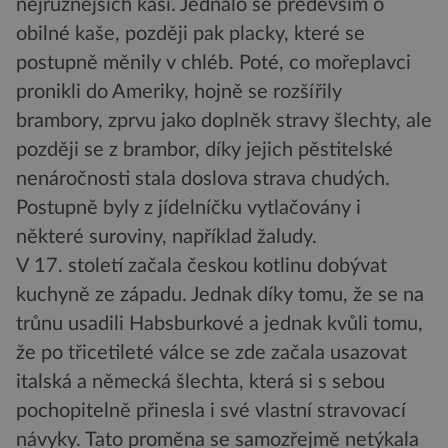
nejrůznějších kaší. Jednalo se především o
obilné kaše, později pak placky, které se
postupně měnily v chléb. Poté, co mořeplavci
pronikli do Ameriky, hojně se rozšířily
brambory, zprvu jako doplněk stravy šlechty, ale
později se z brambor, díky jejich pěstitelské
nenáročnosti stala doslova strava chudých.
Postupně byly z jídelníčku vytlačovány i
některé suroviny, například žaludy.
V 17. století začala českou kotlinu dobývat
kuchyně ze západu. Jednak díky tomu, že se na
trůnu usadili Habsburkové a jednak kvůli tomu,
že po třicetileté válce se zde začala usazovat
italská a německá šlechta, která si s sebou
pochopitelně přinesla i své vlastní stravovací
návyky. Tato proměna se samozřejmě netýkala