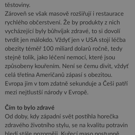
těstoviny.
Zároveň se však masově rozšiřují i restaurace
rychlého občerstvení. Že by produkty z nich
vycházející byly bůhvíjak zdravé, to si dovolí
tvrdit jen málokdo. Vždyť jen v USA stojí léčba
obezity téměř 100 miliard dolarů ročně, tedy
stejně tolik, jako léčení nemocí, které jsou
způsobeny kouřením. Není se čemu divit, vždyť
celá třetina Američanů zápasí s obezitou.
Evropa jim v tom zdatně sekunduje a Češi patří
mezi nejtlustší národy v Evropě.
Čím to bylo zdravé
Od doby, kdy západní svět postihla horečka
zdravého životního stylu, se na kvalitu potravin
hledí stále pozorněji. Kuřecí maso postupně