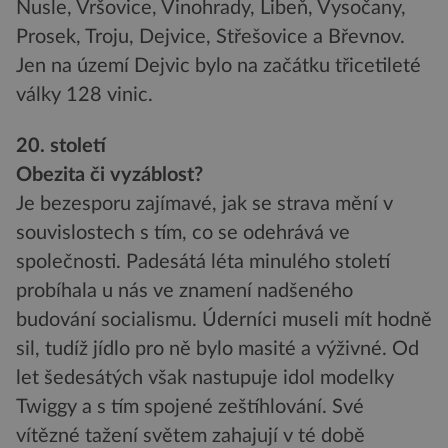
Nusle, Vršovice, Vinohrady, Libeň, Vysočany,
Prosek, Troju, Dejvice, Střešovice a Břevnov.
Jen na území Dejvic bylo na začátku třicetileté
války 128 vinic.
20. století
Obezita či vyzáblost?
Je bezesporu zajímavé, jak se strava mění v
souvislostech s tím, co se odehrává ve
společnosti. Padesátá léta minulého století
probíhala u nás ve znamení nadšeného
budování socialismu. Úderníci museli mít hodně
sil, tudíž jídlo pro ně bylo masité a výživné. Od
let šedesátých však nastupuje idol modelky
Twiggy a s tím spojené zeštíhlování. Své
vítězné tažení světem zahajují v té době