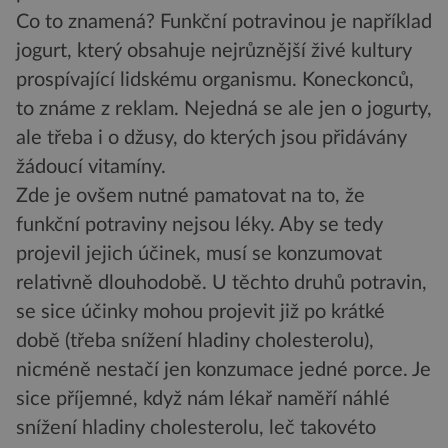
Co to znamená? Funkční potravinou je například
jogurt, který obsahuje nejrůznější živé kultury
prospívající lidskému organismu. Koneckonců,
to známe z reklam. Nejedná se ale jen o jogurty,
ale třeba i o džusy, do kterých jsou přidávány
žádoucí vitamíny.
Zde je ovšem nutné pamatovat na to, že
funkční potraviny nejsou léky. Aby se tedy
projevil jejich účinek, musí se konzumovat
relativně dlouhodobě. U těchto druhů potravin,
se sice účinky mohou projevit již po krátké
době (třeba snížení hladiny cholesterolu),
nicméně nestačí jen konzumace jedné porce. Je
sice příjemné, když nám lékař naměří náhlé
snížení hladiny cholesterolu, leč takovéto