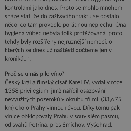
kontrolami jako dnes. Proto se mohlo mnohem
snáze stát, že do zažívacího traktu se dostalo
něco, co tam provedlo pořádnou neplechu. Ona
hygiena vůbec nebyla tolik protěžovaná, proto
tehdy byly rozšířeny nejrůznější nemoci, o
kterých se dnes už naštěstí dočteme jen v
kronikách.
Proč se u nás pilo víno?
Český král a římský císař Karel IV. vydal v roce
1358 privilegium, jímž nařídil osazování
nevyužitých pozemků v okruhu tří mil (33,675
km) okolo Prahy vinnou révou. Díky tomu pak
vinice obklopovaly Prahu v souvislém pásmu,
od svahů Petřína, přes Smíchov, Vyšehrad,