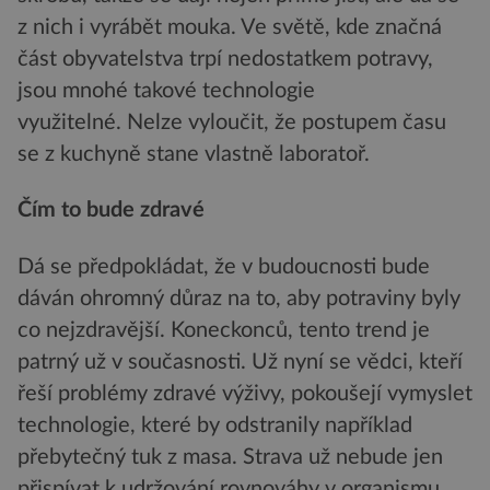
z nich i vyrábět mouka. Ve světě, kde značná
část obyvatelstva trpí nedostatkem potravy,
jsou mnohé takové technologie
využitelné. Nelze vyloučit, že postupem času
se z kuchyně stane vlastně laboratoř.
Čím to bude zdravé
Dá se předpokládat, že v budoucnosti bude
dáván ohromný důraz na to, aby potraviny byly
co nejzdravější. Koneckonců, tento trend je
patrný už v současnosti. Už nyní se vědci, kteří
řeší problémy zdravé výživy, pokoušejí vymyslet
technologie, které by odstranily například
přebytečný tuk z masa. Strava už nebude jen
přispívat k udržování rovnováhy v organismu