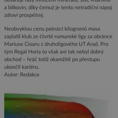
obsahují řasy množství minerálů, solí, vitamínů
a bílkovin, díky čemuž je tento netradiční nápoj
zdraví prospěšný.
Neobvyklou cenu patnáct kilogramů masa
zaplatil klub ze čtvrté rumunské ligy za obránce
Mariuse Cioaru z druholigového UT Arad. Pro
tým Regal Horia to však ani tak nebyl dobrý
obchod – hráč totiž okamžitě po přestupu
ukončil kariéru.
Autor: Redakce