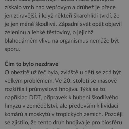
získalo vrch nad vepřovým a drůbež je přece
jen zdravější, i když někteří škarohlídi tvrdí, že
je jen méně škodlivá. Západní svět opět objevil
zeleninu a lehké těstoviny, o jejichž
blahodárném vlivu na organismus nemůže být
sporu.
Čím to bylo nezdravé
O obezitě už řeč byla, zvláště u dětí se zdá být
velkým problémem. Ve 20. století se masově
rozšířila i průmyslová hnojiva. Týká se to
například DDT, přípravek k hubení škodlivého
hmyzu v zemědělství, ale především k lividaci
komárů a moskytů v tropických zemích. Později
se zjistilo, že tento druh hnojiva je pro biosféru