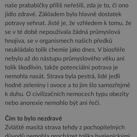
naše prababičky příliš neřešili, zda je to, či ono
jídlo zdravé. Základem bylo hlavně dostatek
potravy sehnat. Jisté je, že vzhledem k tomu, že
se v té době nepoužívala žádná průmyslová
hnojiva, se v organismech našich předků
neukládalo tolik chemie jako dnes. V biosféře
nebylo až do nástupu průmyslového věku ani
tolik škodlivin, takže potenciální potrava je
nemohla nasát. Strava byla pestrá, lidé jedli
hodně zeleniny i ovoce a to jim šlo samozřejmě
k duhu. O civilizačních nemocech typu obezity
nebo anorexie nemohlo být ani řeči.
Čím to bylo nezdravé
Zvláště masitá strava tehdy z pochopitelných
důvodů nemohla procházet tolika hygienickými