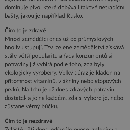
dominuje pivo, které dobývá i takové netradiční
bašty, jakou je například Rusko.
Čím to je zdravé
Mnozí zemědělci dnes už od průmyslových
hnojiv ustupují. Tzv. zelené zemědělství získává
stále větší popularitu a řada konzumentů si
potraviny již vybírá podle toho, zda byly
ekologicky vyrobeny. Velký důraz je kladen na
přítomnost vitaminů, vlákniny nebo stopových
prvků. Na trhu je už dnes zdravých potravin
dostatek a je na každém, zda si vybere je, nebo
zůstane věrný bůčku.
Čím to je nezdravé
Zvláště děti dnes jedí málo ovoce, zeleniny a