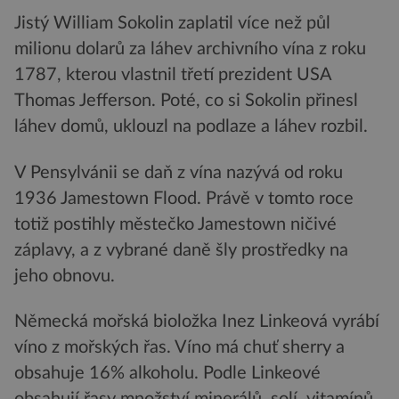
Jistý William Sokolin zaplatil více než půl
milionu dolarů za láhev archivního vína z roku
1787, kterou vlastnil třetí prezident USA
Thomas Jefferson. Poté, co si Sokolin přinesl
láhev domů, uklouzl na podlaze a láhev rozbil.
V Pensylvánii se daň z vína nazývá od roku
1936 Jamestown Flood. Právě v tomto roce
totiž postihly městečko Jamestown ničivé
záplavy, a z vybrané daně šly prostředky na
jeho obnovu.
Německá mořská bioložka Inez Linkeová vyrábí
víno z mořských řas. Víno má chuť sherry a
obsahuje 16% alkoholu. Podle Linkeové