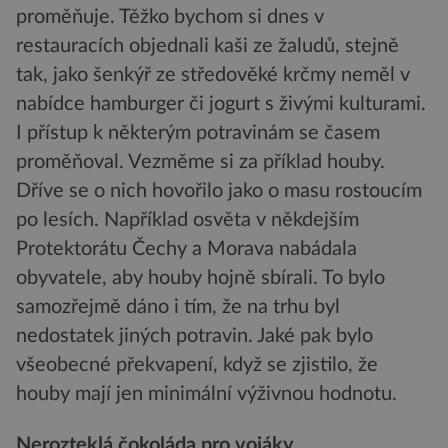
proměňuje. Těžko bychom si dnes v
restauracích objednali kaši ze žaludů, stejně
tak, jako šenkýř ze středověké krčmy neměl v
nabídce hamburger či jogurt s živými kulturami.
I přístup k některým potravinám se časem
proměňoval. Vezměme si za příklad houby.
Dříve se o nich hovořilo jako o masu rostoucím
po lesích. Například osvěta v někdejším
Protektorátu Čechy a Morava nabádala
obyvatele, aby houby hojně sbírali. To bylo
samozřejmě dáno i tím, že na trhu byl
nedostatek jiných potravin. Jaké pak bylo
všeobecné překvapení, když se zjistilo, že
houby mají jen minimální výživnou hodnotu.
Nerozteklá čokoláda pro vojáky