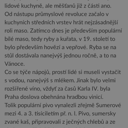
lidové kuchyně, ale měšťanů již z části ano.
Od nástupu průmyslové revoluce začalo v
kuchyních středních vrstev hrát nejzásadnější
roli maso. Zatímco dnes je především populární
bílé maso, tedy ryby a kuřata, v 19. století to
bylo především hovězí a vepřové. Ryba se na
stůl dostávala nanejvýš jednou ročně, a to na
Vánoce.
Co se týče nápojů, prostí lidé si museli vystačit
s vodou, nanejvýš s mlékem. Jinak bylo velmi
rozšířené víno, vždyť za časů Karla IV. byla
Praha doslova obehnána hradbou vinicí.
Tolik populární pivo vynalezli zřejmě Sumerové
mezi 4. a 3. tisíciletím př. n. l. Pivo, sumersky
zvané kaš, připravovali z ječných chlebů a ze