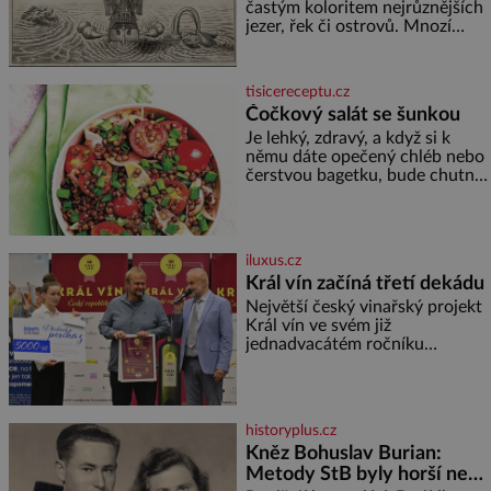
častým koloritem nejrůznějších
jezer, řek či ostrovů. Mnozí
skeptici to přikládají hlavně
snaze dané místo zviditelnit a
přitáhnout k němu pozornost
tisicereceptu.cz
záhadám nakloněných turi
Čočkový salát se šunkou
Je lehký, zdravý, a když si k
němu dáte opečený chléb nebo
čerstvou bagetku, bude chutnat
jedna báseň. Suroviny 250 g
vaší oblíbené čočky 150 g
cherry rajčátek 1 velká červená
cibule 2 lžíce
iluxus.cz
Král vín začíná třetí dekádu
Největší český vinařský projekt
Král vín ve svém již
jednadvacátém ročníku
představil nejlepší domácí vína.
Ta vybírala odborná porota z
celkem 1260 vzorků od 157
vinařů. Král vín, který se – i pře
historyplus.cz
Kněz Bohuslav Burian:
Metody StB byly horší než