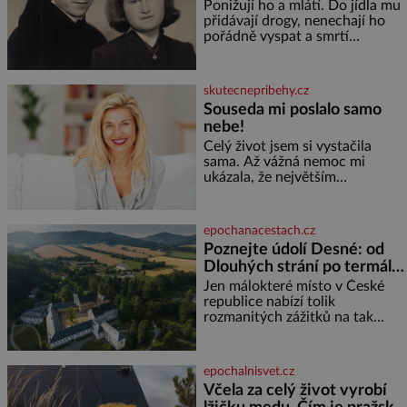
gestapácké trýznění
Ponižují ho a mlátí. Do jídla mu
přidávají drogy, nenechají ho
pořádně vyspat a smrtí
vyhrožují i jeho nejbližším.
Burian kruté týrání nevydrží a
estébákům podepíše všechno,
skutecnepribehy.cz
co po něm chtějí. Svým
Souseda mi poslalo samo
podpisem jim potvrdí také to, že
nebe!
na něj během výslechů nikdo
nevyvíjel fyzický ani psychický
Celý život jsem si vystačila
nátlak. Syn brněnského řezníka
sama. Až vážná nemoc mi
chce být knězem a
ukázala, že největším
bohatstvím nejsou peníze ani
vlastní byt, ale člověk, který je
ochotný podat pomocnou ruku.
epochanacestach.cz
Vždycky jsem byla spíš
Poznejte údolí Desné: od
samotářka. Nepotřebovala jsem
Dlouhých strání po termální
kolem sebe partu kamarádek
prameny
ani partnera. Stačily mi knihy,
Jen málokteré místo v České
práce a hlavně klid. Hned po
republice nabízí tolik
studiích jsem odešla z rodného
rozmanitých zážitků na tak
města,
malém území jako údolí řeky
Desné v srdci Jeseníků. Během
jediného dne můžete
epochalnisvet.cz
nahlédnout do útrob jedné z
Včela za celý život vyrobí
nejvýznamnějších vodních