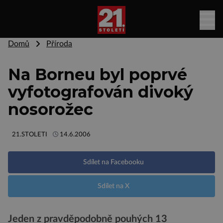
Domů
Příroda
Na Borneu byl poprvé
vyfotografován divoký
nosorožec
21.STOLETI
14.6.2006
Sdílet na Facebooku
Sdílet na X
Jeden z pravděpodobně pouhých 13