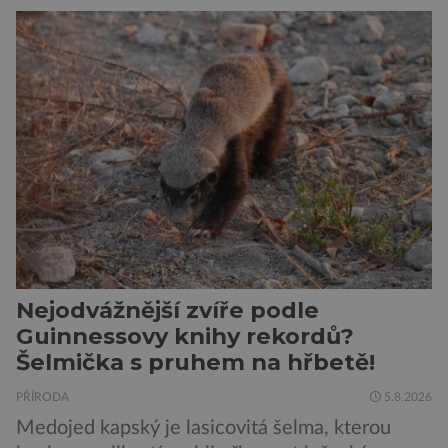
pouze reagují na změny prostředí. Moderní
výzkum však ukazuje, že skutečnost je mnohem
zajímavější. Rostliny totiž dokážou své okolí
vnímat prostřednictvím mechanických podnětů
a samy také vydávají zvuky […]
Nejodvážnější zvíře podle
Guinnessovy knihy rekordů?
Šelmička s pruhem na hřbetě!
PŘÍRODA
5.8.2026
Medojed kapský je lasicovitá šelma, kterou