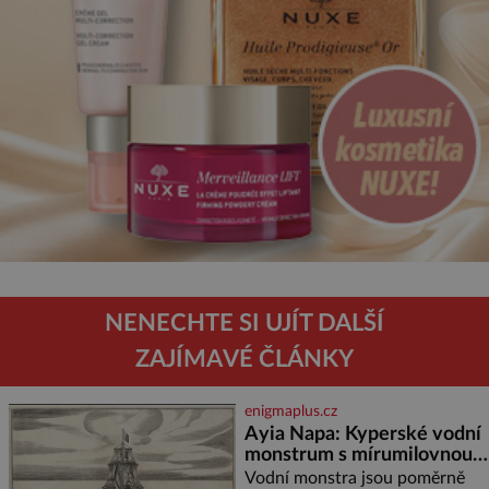
NENECHTE SI UJÍT DALŠÍ
ZAJÍMAVÉ ČLÁNKY
enigmaplus.cz
Ayia Napa: Kyperské vodní
monstrum s mírumilovnou
povahou
Vodní monstra jsou poměrně