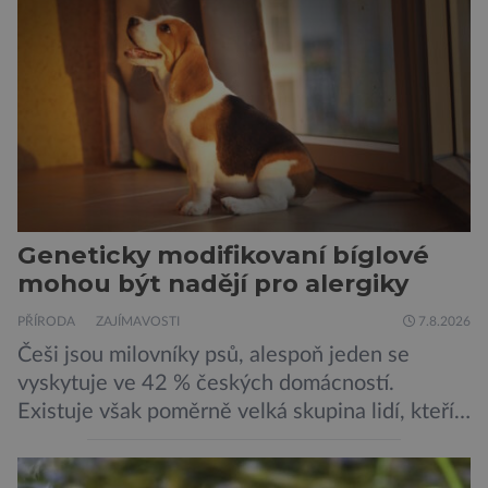
Geneticky modifikovaní bíglové
mohou být nadějí pro alergiky
PŘÍRODA
ZAJÍMAVOSTI
7.8.2026
Češi jsou milovníky psů, alespoň jeden se
vyskytuje ve 42 % českých domácností.
Existuje však poměrně velká skupina lidí, kteří
by si psa rádi pořídili, ale nemohou, protože
jsou alergičtí. Jejich imunitní systém