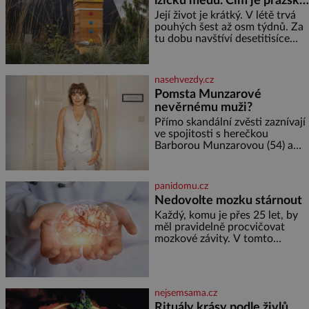
lžičku medu. Čím je pražský
elektráren v Evropě, vydat se na
med ze střech tak ceněný?
horské hřebeny, projet se na
Její život je krátký. V létě trvá
koloběžce a den zakončit
pouhých šest až osm týdnů. Za
poznáváním památek ve
tu dobu navštíví desetitisíce
Velkých Losinách nebo v
květů, nalétá stovky kilometrů a
termálním
vyrobí přibližně devět gramů
medu – zhruba jednu čajovou
nasehvezdy.cz
lžičku. Sama o sobě se může
Pomsta Munzarové
zdát bezvýznamná. Teprve když
nevěrnému muži?
se spojí s dalšími desítkami tisíc
příslušnic svého včelstva,
Přímo skandální zvěsti zaznívají
vznikne jeden z
ve spojitosti s herečkou
nejdokonalejších organismů
Barborou Munzarovou (54) a
hercem Martinem Trnavským
(56). Munzarová měla být totiž
viděna s jakýmsi sympaťákem, s
panidomu.cz
nímž se velmi družně, až d
Nedovolte mozku stárnout
Každý, komu je přes 25 let, by
měl pravidelně procvičovat
mozkové závity. V tomto
období se totiž začíná
zhoršovat paměť. Možná máte
problém vzpomenout si na
jméno kolegy z práce. Nebo
nejsemsama.cz
marně v paměti lovíte název
Rituály krásy podle živlů