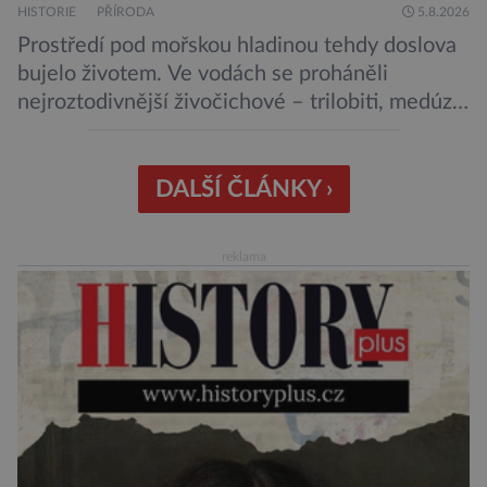
HISTORIE
PŘÍRODA
5.8.2026
Prostředí pod mořskou hladinou tehdy doslova
bujelo životem. Ve vodách se proháněli
nejroztodivnější živočichové – trilobiti, medúzy
či hlavonožci. V dávném kambriu žil také
prazvláštní stonožce podobný tvor, který měl
zárodky zbraní typických pro dnešní pavouky.
DALŠÍ ČLÁNKY ›
Pavouci, štíři či klíšťata jsou členovci patřící do
skupiny klepítkatců. Vyznačují se takzvanými
reklama
chelicerami, které u nich představují právě […]