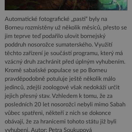
Automatické fotografické „pasti“ byly na
Borneu rozmístěny už několik měsíců, přesto se
jim teprve teď podařilo ulovit bornejský
poddruh nosorožce sumaterského. Využití
těchto zařízení je součástí programu, který má
vzácný druh zachránit před úplným vyhubením.
Kromě sabašské populace se po Borneu
pravděpodobně potuluje ještě několik málo
jedinců, zdejší zoologové však nedokáží určit
jejich přesný stav. Vzhledem k tomu, že za
posledních 20 let nosorožci nebyli mimo Sabah
vůbec spatřeni, někteří z nich se dokonce
obávají, že za hranicemi tohoto státu již byli
vyhubeni.
Autor: Petra Soukupová