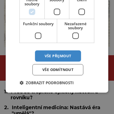
soubory
Funkční soubory
Nezařazené
soubory
VŠE PŘIJMOUT
NEJČTENĚJŠÍ ČLÁNKY
za poslední
VŠE ODMÍTNOUT
24 hodin
3 dny
týden
ZOBRAZIT PODROBNOSTI
1.
Proč se tropické cyklóny netvoří u
rovníku?
2.
Inteligentní medicína: Nastává éra
"umělá"?