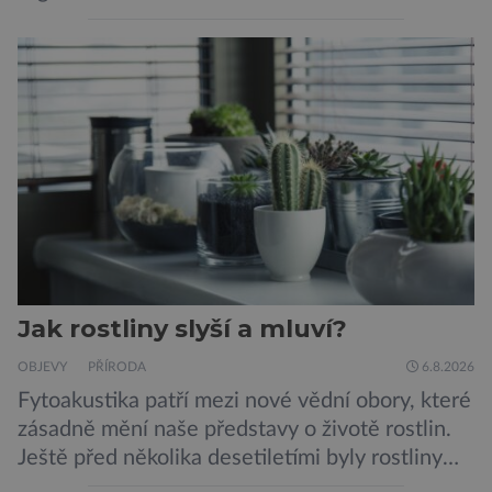
konzumovaných mlžích, jako jsou ústřice nebo
slávky. K příznakům otravy patří paralýza
dýchacích cest, dojít však může až k udušení.
Dosud proti tomuto jedu neexistovala
protilátka, nyní ji zřejmě vědci objevili, ovšem
její zdroj je […]
Jak rostliny slyší a mluví?
OBJEVY
PŘÍRODA
6.8.2026
Fytoakustika patří mezi nové vědní obory, které
zásadně mění naše představy o životě rostlin.
Ještě před několika desetiletími byly rostliny
považovány za tiché a pasivní organismy, které