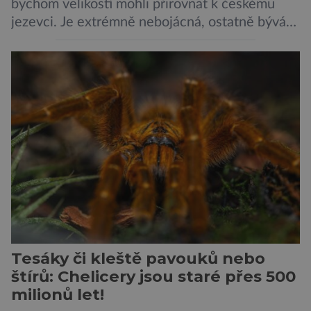
bychom velikostí mohli přirovnat k českému
jezevci. Je extrémně nebojácná, ostatně bývá
označována za nejodvážnější zvíře vůbec. V
této souvislosti je dokonce zapsána do
Guinnessovy knihy rekordů. Navzdory svému
názvu nežije pouze v jižní Africe, ale domovem
je mu valná část černého kontinentu a
vyskytuje se rovněž v oblastech […]
Tesáky či kleště pavouků nebo
štírů: Chelicery jsou staré přes 500
milionů let!