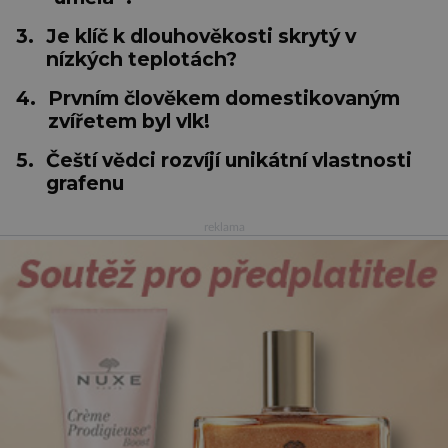
3.
Je klíč k dlouhověkosti skrytý v
nízkých teplotách?
4.
Prvním člověkem domestikovaným
zvířetem byl vlk!
5.
Čeští vědci rozvíjí unikátní vlastnosti
grafenu
reklama