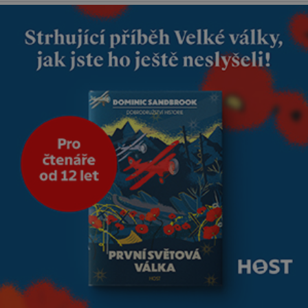
reaguje na každou etapu života
a specifické potřeby dítěte. Pro
nejmenší je klíčová
jednoduchost, měkkost a
bezpečí, proto by pokoj
miminka měl působit především
klidně a útulně. Předškolní věk
je