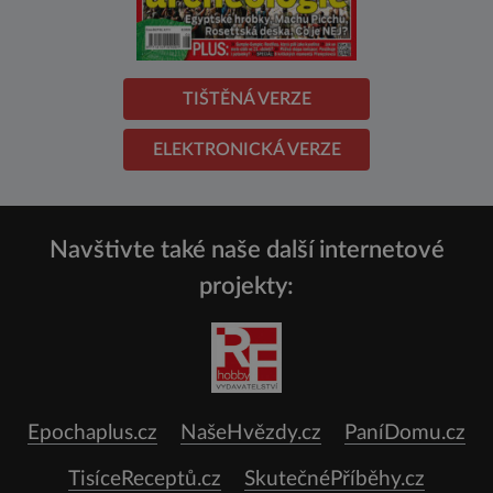
TIŠTĚNÁ VERZE
ELEKTRONICKÁ VERZE
Navštivte také naše další internetové
projekty:
Epochaplus.cz
NašeHvězdy.cz
PaníDomu.cz
TisíceReceptů.cz
SkutečnéPříběhy.cz