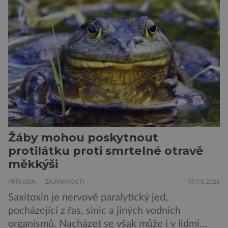
přecitlivěle reaguje na proteiny obsažené v
psích slinách, potu, moči a šupinkách kůže,
zachycených v srsti. Vědci nyní geneticky
upravili psy, aby […]
Žáby mohou poskytnout
protilátku proti smrtelné otravě
měkkýši
PŘÍRODA
ZAJÍMAVOSTI
7.8.2026
Saxitoxin je nervově paralytický jed,
pocházející z řas, sinic a jiných vodních
organismů. Nacházet se však může i v lidmi