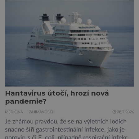
o ní nemusí vědět celý život. Přesto může
jednou rozhodnout o zdraví jeho dítěte. Právě
to je případ řady dědičných onemocnění,
například cystické fibrózy, […]
Hantavirus útočí, hrozí nová
pandemie?
MEDICÍNA
ZAJÍMAVOSTI
28.7.2026
Je známou pravdou, že se na výletních lodích
snadno šíří gastrointestinální infekce, jako je
norovirus či E. coli, případně respirační infekce,