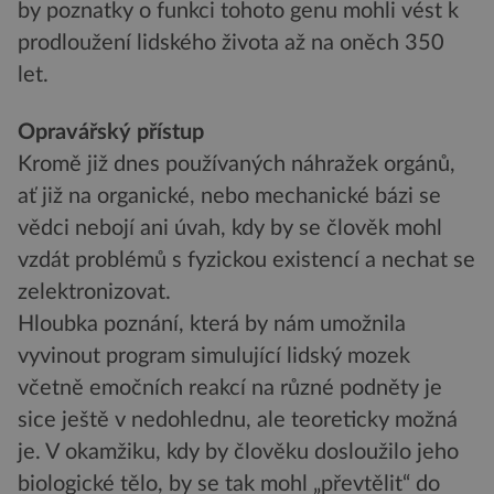
by poznatky o funkci tohoto genu mohli vést k
prodloužení lidského života až na oněch 350
let.
Opravářský přístup
Kromě již dnes používaných náhražek orgánů,
ať již na organické, nebo mechanické bázi se
vědci nebojí ani úvah, kdy by se člověk mohl
vzdát problémů s fyzickou existencí a nechat se
zelektronizovat.
Hloubka poznání, která by nám umožnila
vyvinout program simulující lidský mozek
včetně emočních reakcí na různé podněty je
sice ještě v nedohlednu, ale teoreticky možná
je. V okamžiku, kdy by člověku dosloužilo jeho
biologické tělo, by se tak mohl „převtělit“ do