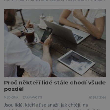
jak tomu bylo na počátku pandemie covidu.
Ovšem slyšet o prvním ohnisku hantaviru na
výletní lodi bylo znepokojivé i pro odborníky.
Zdá se, že nebezpečí bylo prozatím zažehnáno.
Máme se bát nové pandemie? Hantavirus […]
Proč někteří lidé stále chodí všude
pozdě!
MEDICÍNA
ZAJÍMAVOSTI
28.7.2026
Jsou lidé, kteří ať se snaží, jak chtějí, na