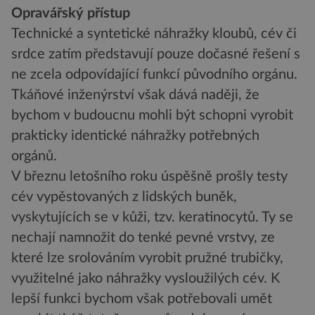
Opravářský přístup
Technické a syntetické náhražky kloubů, cév či
srdce zatím představují pouze dočasné řešení s
ne zcela odpovídající funkcí původního orgánu.
Tkáňové inženýrství však dává naději, že
bychom v budoucnu mohli být schopni vyrobit
prakticky identické náhražky potřebných
orgánů.
V březnu letošního roku úspěšně prošly testy
cév vypěstovaných z lidských buněk,
vyskytujících se v kůži, tzv. keratinocytů. Ty se
nechají namnožit do tenké pevné vrstvy, ze
které lze srolováním vyrobit pružné trubičky,
využitelné jako náhražky vysloužilých cév. K
lepší funkci bychom však potřebovali umět