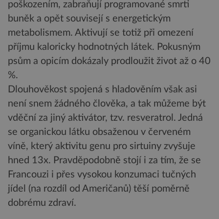
poškozením, zabraňují programované smrti
buněk a opět souvisejí s energetickým
metabolismem. Aktivují se totiž při omezení
příjmu kaloricky hodnotných látek. Pokusným
psům a opicím dokázaly prodloužit život až o 40
%.
Dlouhověkost spojená s hladověním však asi
není snem žádného člověka, a tak můžeme být
vděční za jiný aktivátor, tzv. resveratrol. Jedná
se organickou látku obsaženou v červeném
víně, který aktivitu genu pro sirtuiny zvyšuje
hned 13x. Pravděpodobně stojí i za tím, že se
Francouzi i přes vysokou konzumaci tučných
jídel (na rozdíl od Američanů) těší poměrně
dobrému zdraví.