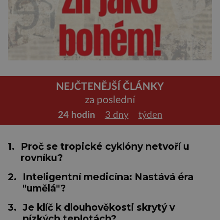
NEJČTENĚJŠÍ ČLÁNKY
za poslední
24 hodin
3 dny
týden
1.
Proč se tropické cyklóny netvoří u
rovníku?
2.
Inteligentní medicína: Nastává éra
"umělá"?
3.
Je klíč k dlouhověkosti skrytý v
nízkých teplotách?