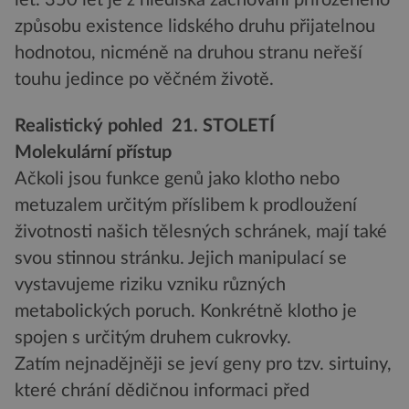
let. 350 let je z hlediska zachování přirozeného
způsobu existence lidského druhu přijatelnou
hodnotou, nicméně na druhou stranu neřeší
touhu jedince po věčném životě.
Realistický pohled 21. STOLETÍ
Molekulární přístup
Ačkoli jsou funkce genů jako klotho nebo
metuzalem určitým příslibem k prodloužení
životnosti našich tělesných schránek, mají také
svou stinnou stránku. Jejich manipulací se
vystavujeme riziku vzniku různých
metabolických poruch. Konkrétně klotho je
spojen s určitým druhem cukrovky.
Zatím nejnadějněji se jeví geny pro tzv. sirtuiny,
které chrání dědičnou informaci před