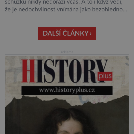
schůzku nikdy nedorazí včas. A to i když vědí,
že je nedochvilnost vnímána jako bezohlednost
či projev nedostatečné úcty k protistraně.
Nejnovější průzkumy ukazují, že za to lidé, kteří
chodí chronicky pozdě, možná úplně nemohou.
DALŠÍ ČLÁNKY ›
Jaké jsou nejčastější příčiny nedochvilnosti? A
dá se s ní bojovat? […]
reklama