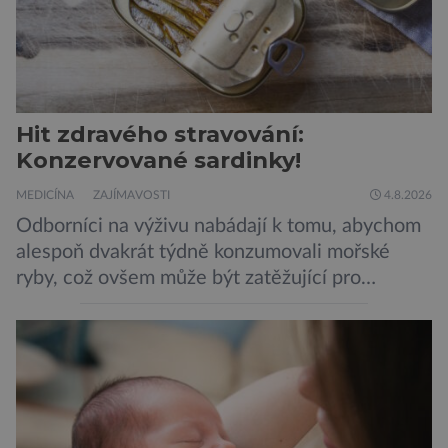
Hit zdravého stravování:
Konzervované sardinky!
MEDICÍNA
ZAJÍMAVOSTI
4.8.2026
Odborníci na výživu nabádají k tomu, abychom
alespoň dvakrát týdně konzumovali mořské
ryby, což ovšem může být zatěžující pro
peněženku. Dobrou zprávou je, že hvězdou
doporučení se nyní staly konzervované
sardinky, které si může dovolit opravdu každý
„Místo toho, aby poskytovaly izolované
mononutrienty, jsou rybí konzervy kompletní
potravinou,“ říká nutriční specialista Colin