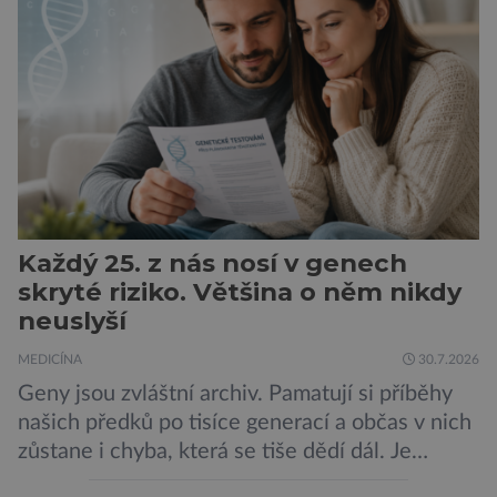
novorozence. Nyní se však ukazuje, že za tím
stojí změny v mozku vyvolané těhotenstvím!
Poporodní mozková mlha, v angličtině […]
Každý 25. z nás nosí v genech
skryté riziko. Většina o něm nikdy
neuslyší
MEDICÍNA
30.7.2026
Geny jsou zvláštní archiv. Pamatují si příběhy
našich předků po tisíce generací a občas v nich
zůstane i chyba, která se tiše dědí dál. Je
nenápadná. Nepůsobí bolest ani únavu. Člověk