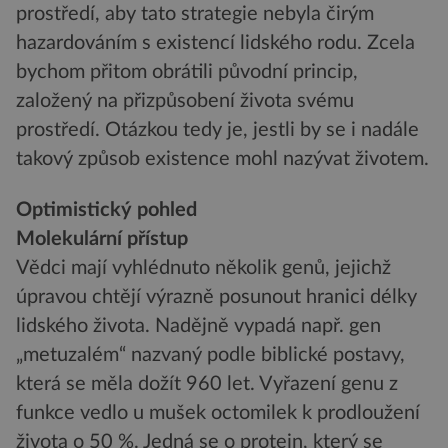
prostředí, aby tato strategie nebyla čirým
hazardováním s existencí lidského rodu. Zcela
bychom přitom obrátili původní princip,
založený na přizpůsobení života svému
prostředí. Otázkou tedy je, jestli by se i nadále
takový způsob existence mohl nazývat životem.
Optimistický pohled
Molekulární přístup
Vědci mají vyhlédnuto několik genů, jejichž
úpravou chtějí výrazně posunout hranici délky
lidského života. Nadějně vypadá např. gen
„metuzalém“ nazvaný podle biblické postavy,
která se měla dožít 960 let. Vyřazení genu z
funkce vedlo u mušek octomilek k prodloužení
života o 50 %. Jedná se o protein, který se