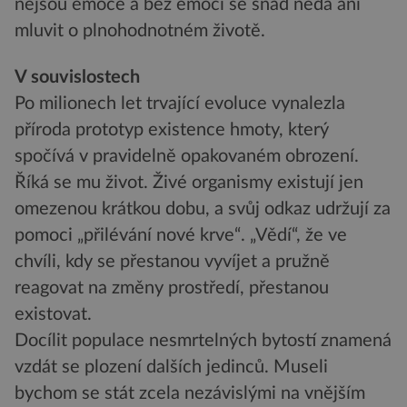
nejsou emoce a bez emocí se snad nedá ani
mluvit o plnohodnotném životě.
V souvislostech
Po milionech let trvající evoluce vynalezla
příroda prototyp existence hmoty, který
spočívá v pravidelně opakovaném obrození.
Říká se mu život. Živé organismy existují jen
omezenou krátkou dobu, a svůj odkaz udržují za
pomoci „přilévání nové krve“. „Vědí“, že ve
chvíli, kdy se přestanou vyvíjet a pružně
reagovat na změny prostředí, přestanou
existovat.
Docílit populace nesmrtelných bytostí znamená
vzdát se plození dalších jedinců. Museli
bychom se stát zcela nezávislými na vnějším