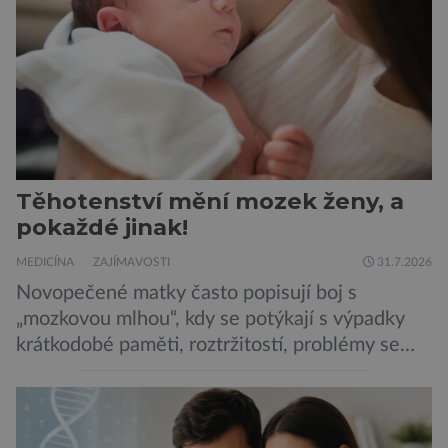
Robertson a zdůrazňuje […]
Těhotenství mění mozek ženy, a
pokaždé jinak!
MEDICÍNA
ZAJÍMAVOSTI
31.7.2026
Novopečené matky často popisují boj s
„mozkovou mlhou“, kdy se potýkají s výpadky
krátkodobé paměti, roztržitostí, problémy se
vyjádřit či neschopností udržet pozornost. Tyto
obtíže byly dlouhou dobu připisovány
nedostatku spánku a stresu při péči o