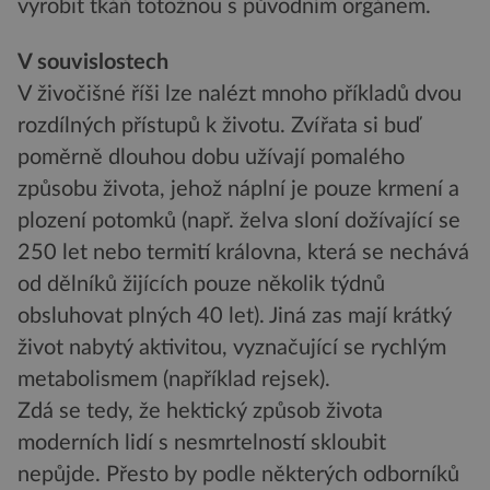
vyrobit tkáň totožnou s původním orgánem.
V souvislostech
V živočišné říši lze nalézt mnoho příkladů dvou
rozdílných přístupů k životu. Zvířata si buď
poměrně dlouhou dobu užívají pomalého
způsobu života, jehož náplní je pouze krmení a
plození potomků (např. želva sloní dožívající se
250 let nebo termití královna, která se nechává
od dělníků žijících pouze několik týdnů
obsluhovat plných 40 let). Jiná zas mají krátký
život nabytý aktivitou, vyznačující se rychlým
metabolismem (například rejsek).
Zdá se tedy, že hektický způsob života
moderních lidí s nesmrtelností skloubit
nepůjde. Přesto by podle některých odborníků