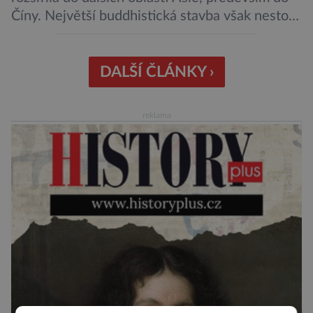
Číny. Největší buddhistická stavba však nestojí
ani v Říši středu, ani v bývalé perle britského
impéria. Nalezneme jej na Jávě, exotickém
ostrově, který patří Indonésii Velkolepý chrám
DALŠÍ ČLÁNKY ›
zvaný Borobudur vznikl někdy kolem roku 800.
Historici odhadují, že práce na chrámu […]
reklama