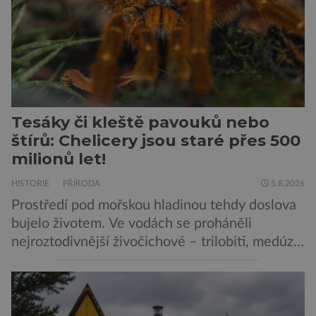
Tesáky či kleště pavouků nebo
štírů: Chelicery jsou staré přes 500
milionů let!
HISTORIE
PŘÍRODA
5.8.2026
Prostředí pod mořskou hladinou tehdy doslova
bujelo životem. Ve vodách se proháněli
nejroztodivnější živočichové – trilobiti, medúzy
či hlavonožci. V dávném kambriu žil také
prazvláštní stonožce podobný tvor, který měl
zárodky zbraní typických pro dnešní pavouky.
Pavouci, štíři či klíšťata jsou členovci patřící do