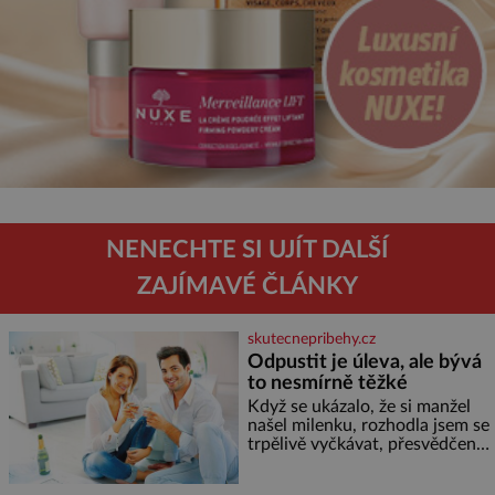
NENECHTE SI UJÍT DALŠÍ
ZAJÍMAVÉ ČLÁNKY
skutecnepribehy.cz
Odpustit je úleva, ale bývá
to nesmírně těžké
Když se ukázalo, že si manžel
našel milenku, rozhodla jsem se
trpělivě vyčkávat, přesvědčena,
že se dříve či později vrátí k
rodině. Možná je to jedna z