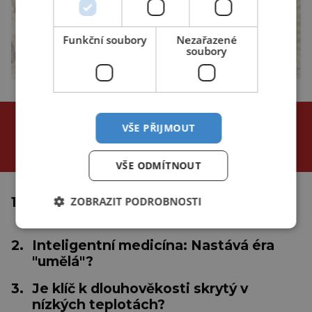
Funkční soubory
Nezařazené
soubory
NEJČTENĚJŠÍ ČLÁNKY
VŠE PŘIJMOUT
za poslední
24 hodin
3 dny
týden
VŠE ODMÍTNOUT
1.
Proč se tropické cyklóny netvoří u
ZOBRAZIT PODROBNOSTI
rovníku?
2.
Inteligentní medicína: Nastává éra
"umělá"?
3.
Je klíč k dlouhověkosti skrytý v
nízkých teplotách?