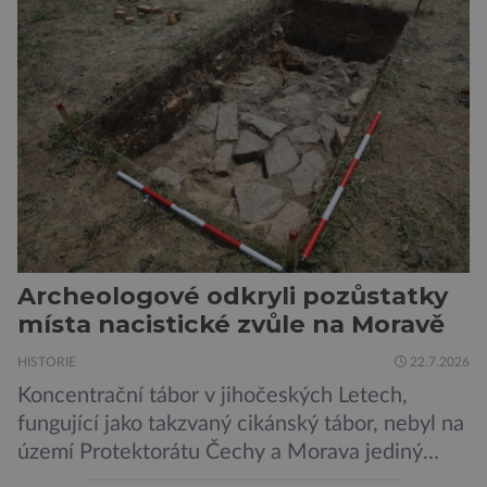
Přesto není stále zcela jasné, nakolik se mutace
vzniklé ozářením přenášejí na potomstvo. Před
pěti lety, těsně před 35. výročím výbuchu
Černobylské jaderné elektrárny, […]
Archeologové odkryli pozůstatky
místa nacistické zvůle na Moravě
HISTORIE
22.7.2026
Koncentrační tábor v jihočeských Letech,
fungující jako takzvaný cikánský tábor, nebyl na
území Protektorátu Čechy a Morava jediný
takový. Další se nacházel na Moravě, konkrétně