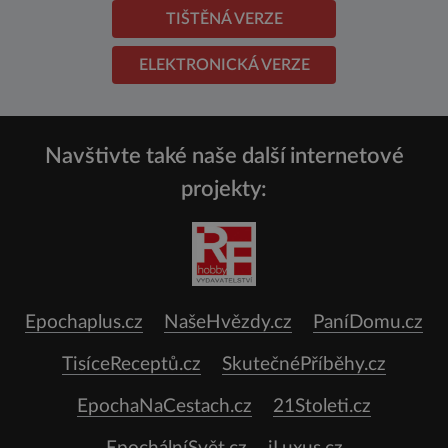
TIŠTĚNÁ VERZE
ELEKTRONICKÁ VERZE
Navštivte také naše další internetové
projekty:
Epochaplus.cz
NašeHvězdy.cz
PaníDomu.cz
TisíceReceptů.cz
SkutečnéPříběhy.cz
EpochaNaCestach.cz
21Stoleti.cz