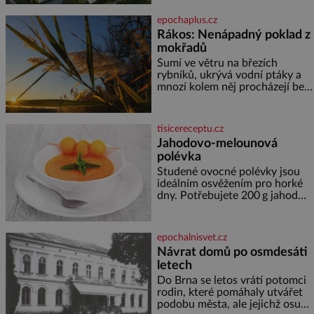
Desné v srdci Jeseníků. Během
jediného dne můžete
epochaplus.cz
nahlédnout do útrob jedné z
Rákos: Nenápadný poklad z
nejvýznamnějších vodních
mokřadů
elektráren v Evropě, vydat se na
horské hřebeny, projet se na
Šumí ve větru na březích
koloběžce a den zakončit
rybníků, ukrývá vodní ptáky a
poznáváním památek ve
mnozí kolem něj procházejí bez
Velkých Losinách nebo v
povšimnutí. Přesto právě rákos
termálním
pomáhal stavět domy, vyrábět
lodě, zapisovat první texty a
tisicereceptu.cz
inspiroval řadu pověstí. Tato
Jahodovo-melounová
skromná, ale užitečná rostlina
polévka
provází člověka už tisíce let.
Většina lidí vnímá rákos jen jako
Studené ovocné polévky jsou
obyčejnou kulisu letního
ideálním osvěžením pro horké
koupání. Stačí se však podívat
dny. Potřebujete 200 g jahod
600 g žlutého melounu 100 ml
sladkého dezertního vína 50 g
cukru krystal 1 lžíci medu 200 g
epochalnisvet.cz
zakysané sm
Návrat domů po osmdesáti
letech
Do Brna se letos vrátí potomci
rodin, které pomáhaly utvářet
podobu města, ale jejichž osudy