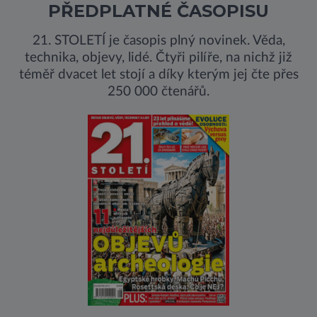
PŘEDPLATNÉ ČASOPISU
21. STOLETÍ je časopis plný novinek. Věda,
technika, objevy, lidé. Čtyři pilíře, na nichž již
téměř dvacet let stojí a díky kterým jej čte přes
250 000 čtenářů.