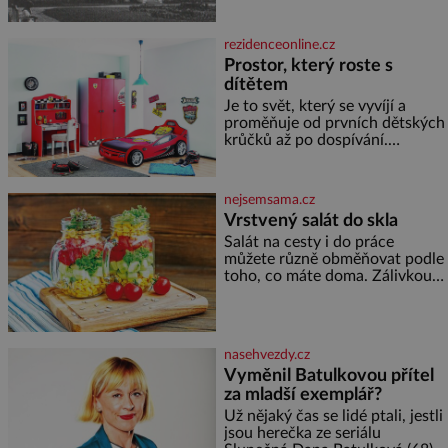
dramaticky přerušila druhá
světová válka. Příběhy rodů
Placzek, Löw-Beer, Fuhrmann,
rezidenceonline.cz
Kohn a Stiassni se stanou
Prostor, který roste s
jednou z hlavních
dítětem
dramaturgických linií festivalu
židovské kultury ŠTETL FEST
Je to svět, který se vyvíjí a
2026. Některé návraty nejsou
proměňuje od prvních dětských
jednoduché. Místa, která si
krůčků až po dospívání.
člověk pamatuje z rodinných
Správně navržený pokoj
vyprávění, už dávno
podporuje bezpečí, kreativitu,
soustředění i odpočinek a
nejsemsama.cz
reaguje na každou etapu života
Vrstvený salát do skla
a specifické potřeby dítěte. Pro
Salát na cesty i do práce
nejmenší je klíčová
můžete různě obměňovat podle
jednoduchost, měkkost a
toho, co máte doma. Zálivkou
bezpečí, proto by pokoj
ho zalijte až těsně před
miminka měl působit především
podáváním, aby zeleninu
klidně a útulně. Předškolní věk
nerozmočila. Na 2 porce
je
potřebujete: ✿ 1/4 ledového
nasehvezdy.cz
nebo jiného salátu (římský salát,
Vyměnil Batulkovou přítel
polníček…) ✿ 1 malá konzerva
za mladší exemplář?
kukuřice ✿ ½ okurky ✿ 2
rajčata Zálivka: ✿ 4 lžíce
Už nějaký čas se lidé ptali, jestli
olivového oleje ✿ 1 lžíci
jsou herečka ze seriálu
citronové šťávy ✿ ½ stroužku