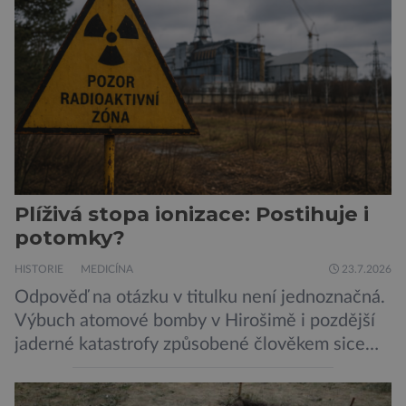
skupiny klepítkatců. Vyznačují se takzvanými
chelicerami, které u nich představují právě […]
Plíživá stopa ionizace: Postihuje i
potomky?
HISTORIE
MEDICÍNA
23.7.2026
Odpověď na otázku v titulku není jednoznačná.
Výbuch atomové bomby v Hirošimě i pozdější
jaderné katastrofy způsobené člověkem sice
ukázaly, že silné dávky ionizace zabíjejí a že
slabší a dlouhodobé záření poškozuje DNA.