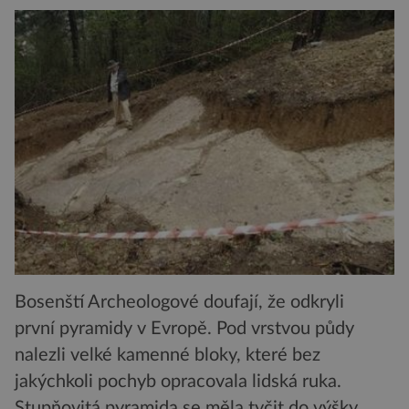
Bosenští Archeologové doufají, že odkryli
první pyramidy v Evropě. Pod vrstvou půdy
nalezli velké kamenné bloky, které bez
jakýchkoli pochyb opracovala lidská ruka.
Stupňovitá pyramida se měla tyčit do výšky