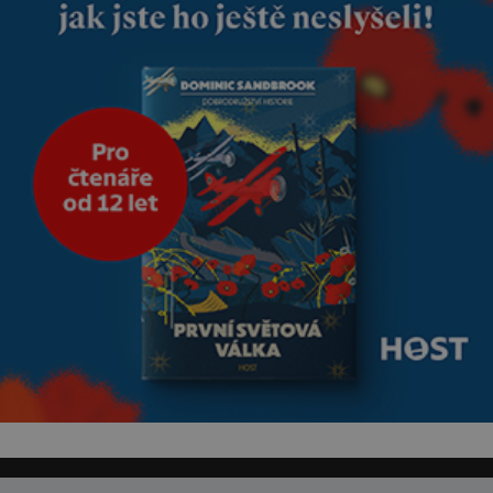
nesmírně dobře zachovalá,
přičítají odborníci zdejším
klimatickým podmínkám.
Sucho, prosolené písky a
extrémně