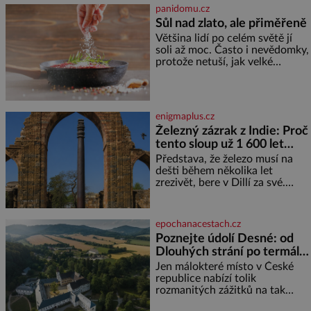
nejtěžších věcí na světě. Ale
panidomu.cz
každý, kdo s tím má nějaké
Sůl nad zlato, ale přiměřeně
zkušenosti, se zapřísahá, že
Většina lidí po celém světě jí
pokud odpustíte, znatelně se
soli až moc. Často i nevědomky,
vám uleví. Když se ke mně
protože netuší, jak velké
doneslo, že si manžel pořídil
množství se jí skrývá v
milenku,
průmyslově vyráběných
potravinách, dokonce i těch
sladkých. Sůl je zdravá Ale v
enigmaplus.cz
ani ne třetinovém množství, než
Železný zázrak z Indie: Proč
je pro většinu populace běžné.
tento sloup už 1 600 let
Její základní složky– sodík a
chlór – jsou zásadní pro
nezná rez?
Představa, že železo musí na
správné hospodaření
dešti během několika let
zrezivět, bere v Dillí za své.
Uprostřed komplexu Qutb stojí
více než sedm metrů vysoký
železný sloup, který už přibližně
epochanacestach.cz
1 600 let odolává počasí
Poznejte údolí Desné: od
Dlouhých strání po termální
prameny
Jen málokteré místo v České
republice nabízí tolik
rozmanitých zážitků na tak
malém území jako údolí řeky