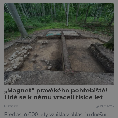
v Hodoníně u Kunštátu. Jeho pozůstatky byly
nedávno odkrývány archeology. Někteří z asi
1400 Romů a Sintů, kteří byli v táboře
internováni, v něm vydechli naposledy. Jiné
čekal transport do […]
„Magnet“ pravěkého pohřebiště!
Lidé se k němu vraceli tisíce let
HISTORIE
13.7.2026
Před asi 6 000 lety vznikla v oblasti u dnešní