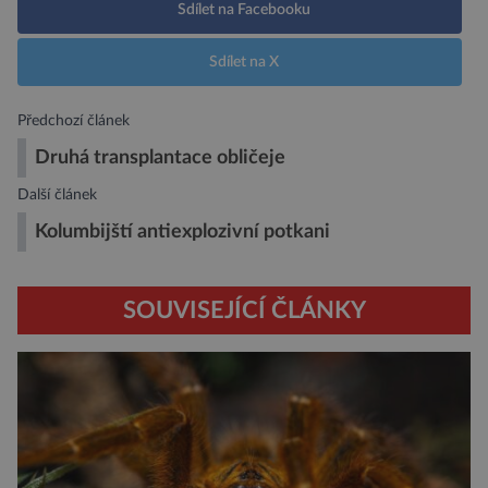
Sdílet na Facebooku
Sdílet na X
Předchozí článek
Druhá transplantace obličeje
Další článek
Kolumbijští antiexplozivní potkani
SOUVISEJÍCÍ ČLÁNKY