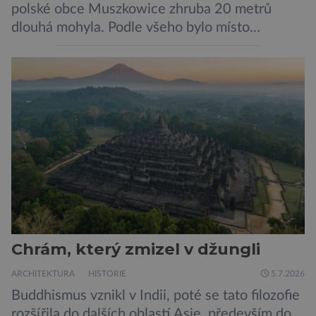
polské obce Muszkowice zhruba 20 metrů
dlouhá mohyla. Podle všeho bylo místo
vnímáno jako posvátné tisíce let. Experti tak
soudí z dalších, o dost mladších kruhových
mohyl, které se nacházejí v ose té starší. Na
archeologických pracích se podíleli experti ze
Západočeské univerzity v Plzni, […]
Chrám, který zmizel v džungli
ARCHITEKTURA
HISTORIE
5.7.2026
Buddhismus vznikl v Indii, poté se tato filozofie
rozšířila do dalších oblastí Asie, především do