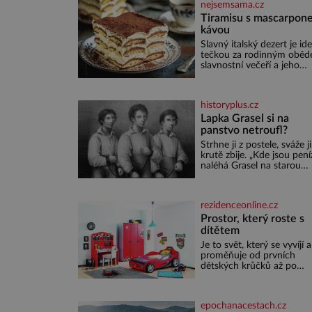
nejsemsama.cz
Tiramisu s mascarpone
kávou
Slavný italský dezert je ide
tečkou za rodinným oběd
slavnostní večeří a jeho
příprava je jednodušší, ne
může zdát. Ingredience pr
osoby: 250 g mascarpone 3
historyplus.cz
vejce 80 g cukru 200 g
cukrářských piškotů 250 ml
Lapka Grasel si na
silné kávy 2 lžíce amaretta
panstvo netroufl?
kakao na posypání Postup
Strhne ji z postele, sváže ji
Oddělte žloutky od bílků.
krutě zbije. „Kde jsou pení
Žloutky vyšlehejte s cukr
naléhá Grasel na starou
do světlé pěny a postupn
švadlenku. Když mu to
nich vmíchejte mascarpon
neprozradí – ostatně ani
aby vznikl hladký
nemůže, protože žádné n
rezidenceonline.cz
spokojí se lupič s několika
měďáky a štůčky látky.
Prostor, který roste s
Zraněná žena pár dní nat
dítětem
umírá. Je to muž nebývale
Je to svět, který se vyvíjí a
krutý. Jeho činy budí hrůz
proměňuje od prvních
ještě dlouho po jeho smrt
dětských krůčků až po
dospívání. Správně navrž
pokoj podporuje bezpečí,
kreativitu, soustředění i
epochanacestach.cz
odpočinek a reaguje na