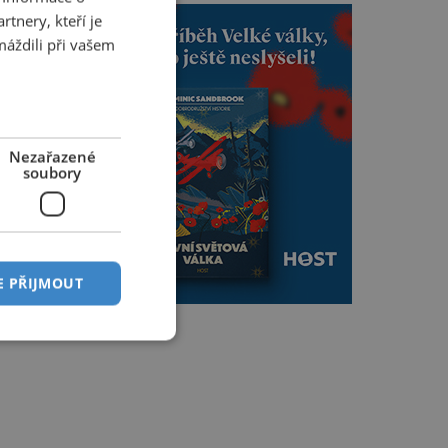
tnery, kteří je
máždili při vašem
Nezařazené
soubory
E PŘIJMOUT