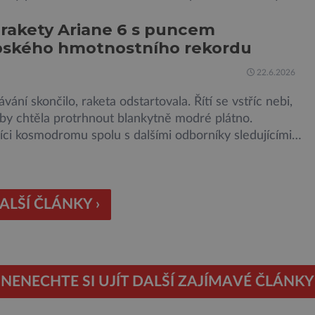
snad o dávném životě na planetě? Měření provedená
 rakety Ariane 6 s puncem
jem Sherloc, umístěném na roveru Perseverance,
pského hmotnostního rekordu
kovala organický uhlík v jílovcích z výchozů, což jsou
 podzemní lávové proudy vystupující na povrch, sopky
22.6.2026
vání skončilo, raketa odstartovala. Řítí se vstříc nebi,
by chtěla protrhnout blankytně modré plátno.
ci kosmodromu spolu s dalšími odborníky sledujícími
malu ani nedýchají. Vyjde všechno podle plánu, nebo se
kazí? Ariane 6 – tak se nazývá systém nosných raket
 kosmické agentury (ESA), který má sloužit pro účely
jších vesmírných misí, […]
ALŠÍ ČLÁNKY ›
NENECHTE SI UJÍT DALŠÍ ZAJÍMAVÉ ČLÁNKY