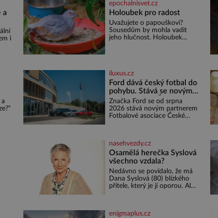
epochalnisvet.cz
 a
Holoubek pro radost
Uvažujete o papouškovi?
Sousedům by mohla vadit
ální
jeho hlučnost. Holoubek
em i
diamantový komunikuje
téměř neslyšitelným pípáním,
ž se
je roztomilý a hodí se i pro
o 4
chovatele začátečníky. Jedná
iluxus.cz
se o nenáročného klidného
ptáčka, který většinu dne jen
Ford dává český fotbal do
posedává. Hodně času tráví
pohybu. Stává se novým
na zemi, kde sbírá zbytky
:
partnerem FAČR
 a
Značka Ford se od srpna
semínek Jeho domovinou je
ze?“
2026 stává novým partnerem
prakticky celá Austrálie s
em
Fotbalové asociace České
výjimkou pobřežní oblasti.
ě do
republiky. V rámci tříleté
e,
spolupráce zajistí mobilitu
emá,
asociace, reprezentačních
nasehvezdy.cz
týmů i českého fotbalu v
regionech. Partner
Osamělá herečka Syslová
o
všechno vzdala?
Nedávno se povídalo, že má
u
Dana Syslová (80) blízkého
i
přítele, který je jí oporou. Ale
ený
je to ještě vůbec pravda? V
posledních dnech čím dál
častěji mluví o svém
enigmaplus.cz
odchodu. Dohnala ji snad