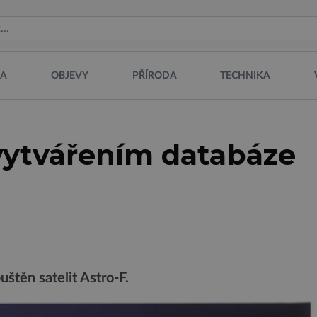
NA
OBJEVY
PŘÍRODA
TECHNIKA
 vytvářením databáze
štěn satelit Astro-F.