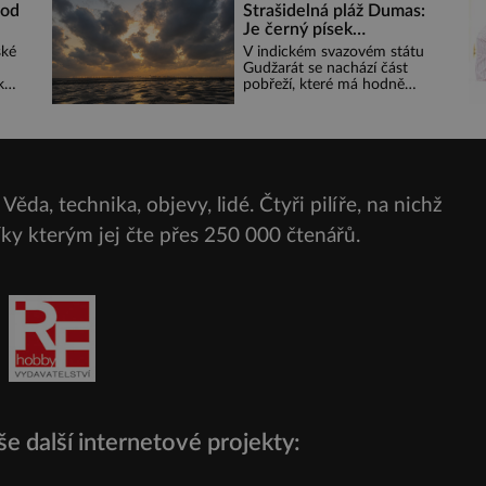
samota? Půs
 od
Strašidelná pláž Dumas:
 Pro
Je černý písek
podhoubím, ze kterého
ské
V indickém svazovém státu
roste zlo?
Gudžarát se nachází část
k
pobřeží, které má hodně
eky
temnou pověst. Jistě k tomu
přispívá i černý písek této
ete
pláže. Proč má pláž takové
é z
netypické zbarvení? Nakolik
jsou pravd
 se
 se
Věda, technika, objevy, lidé. Čtyři pilíře, na nichž
čit
díky kterým jej čte přes
250 000 čtenářů.
e další internetové projekty: