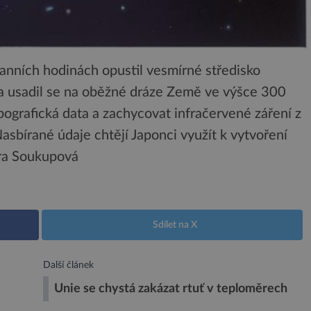
ranních hodinách opustil vesmírné středisko
a usadil se na oběžné dráze Země ve výšce 300
ografická data a zachycovat infračervené záření z
asbírané údaje chtějí Japonci využít k vytvoření
tra Soukupová
Sdílet na X
Další článek
Unie se chystá zakázat rtuť v teploměrech