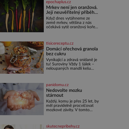
epochaplus.cz
Mrkev není jen oranžová.
Její neuvěřitelný příběh
začíná fialovou barvou
Když dnes vytáhneme ze
země mrkev, většina z nás
očekává sytě oranžový kořen.
Jenže po většinu své historie
je mrkev všechno možné, jen
ne oranžová. Je fialová, žlutá,
tisicereceptu.cz
bílá, někdy dokonce téměř
černá. Až díky stovkám let
Domácí ořechová granola
pečlivého šlechtění se z ní
bez cukru
stává zelenina, bez které si
Vynikající a zdravá snídaně je
českou zahradu ani
tu! Suroviny Vždy 1 šálek –
nedokážeme představit. Její
neloupaných mandlí kešu
příběh je
ořechů vlašských ořechů
slunečnicových semínek
semínek dýně rozinek 3 šálky
panidomu.cz
ovesných vloček 1 lžíce mlet
Nedovolte mozku
stárnout
Každý, komu je přes 25 let, by
měl pravidelně procvičovat
mozkové závity. V tomto
období se totiž začíná
zhoršovat paměť. Možná
máte problém vzpomenout si
skutecnepribehy.cz
na jméno kolegy z práce.