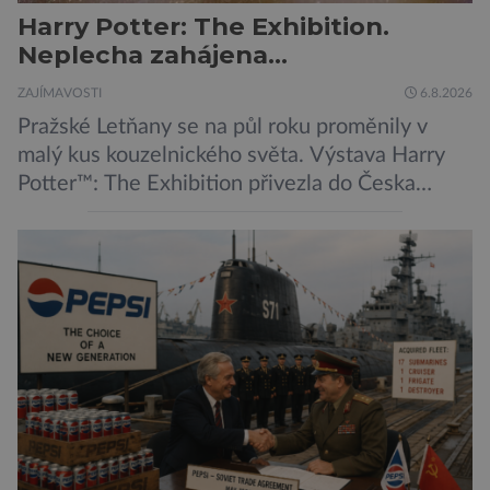
Harry Potter: The Exhibition.
Neplecha zahájena…
ZAJÍMAVOSTI
6.8.2026
Pražské Letňany se na půl roku proměnily v
malý kus kouzelnického světa. Výstava Harry
Potter™: The Exhibition přivezla do Česka
originální filmové kostýmy a rekvizity,
Bradavice, Hagridovu chýši i učebny, ve
kterých si můžete zkusit kouzla na vlastní kůži.
Nechte tedy mudlovské starosti přede dveřmi.
Neplecha byla zahájena. Dopis z Bradavic
možná stále nepřišel, ale […]