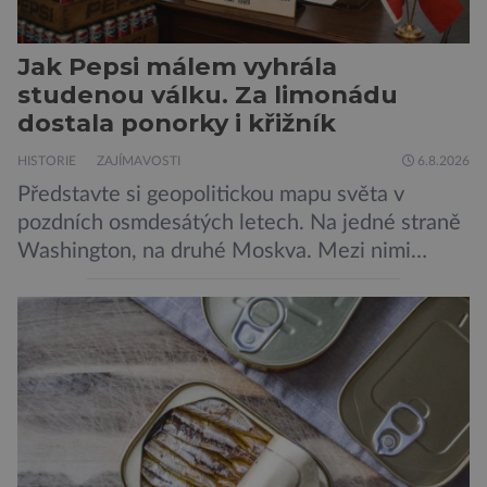
Jak Pepsi málem vyhrála
studenou válku. Za limonádu
dostala ponorky i křižník
HISTORIE
ZAJÍMAVOSTI
6.8.2026
Představte si geopolitickou mapu světa v
pozdních osmdesátých letech. Na jedné straně
Washington, na druhé Moskva. Mezi nimi
jaderný arzenál schopný zničit planetu
padesátkrát dokola, železná opona a miliony
vojáků v permanentní pohotovosti. A pak je tu
Donald Kendall, generální ředitel společnosti
PepsiCo, který se v květnu roku 1989 stává
admirálem flotily, jež čítá sedmnáct […]