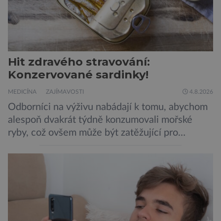
Hit zdravého stravování:
Konzervované sardinky!
MEDICÍNA
ZAJÍMAVOSTI
4.8.2026
Odborníci na výživu nabádají k tomu, abychom
alespoň dvakrát týdně konzumovali mořské
ryby, což ovšem může být zatěžující pro
peněženku. Dobrou zprávou je, že hvězdou
doporučení se nyní staly konzervované
sardinky, které si může dovolit opravdu každý
„Místo toho, aby poskytovaly izolované
mononutrienty, jsou rybí konzervy kompletní
potravinou,“ říká nutriční specialista Colin