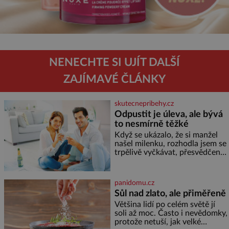
NENECHTE SI UJÍT DALŠÍ
ZAJÍMAVÉ ČLÁNKY
skutecnepribehy.cz
Odpustit je úleva, ale bývá
to nesmírně těžké
Když se ukázalo, že si manžel
našel milenku, rozhodla jsem se
trpělivě vyčkávat, přesvědčena,
že se dříve či později vrátí k
rodině. Možná je to jedna z
nejtěžších věcí na světě. Ale
panidomu.cz
každý, kdo s tím má nějaké
Sůl nad zlato, ale přiměřeně
zkušenosti, se zapřísahá, že
Většina lidí po celém světě jí
pokud odpustíte, znatelně se
soli až moc. Často i nevědomky,
vám uleví. Když se ke mně
protože netuší, jak velké
doneslo, že si manžel pořídil