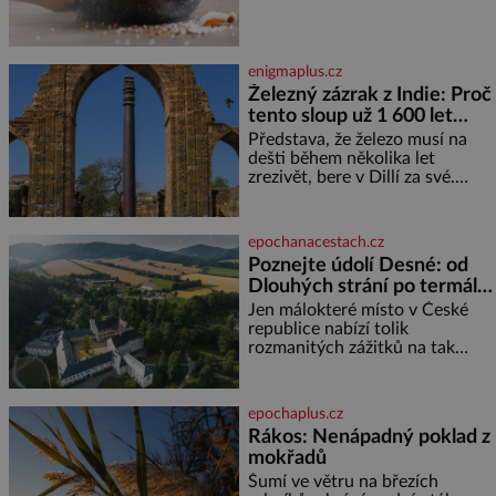
množství se jí skrývá v
milenku,
průmyslově vyráběných
potravinách, dokonce i těch
sladkých. Sůl je zdravá Ale v
enigmaplus.cz
ani ne třetinovém množství, než
Železný zázrak z Indie: Proč
je pro většinu populace běžné.
tento sloup už 1 600 let
Její základní složky– sodík a
chlór – jsou zásadní pro
nezná rez?
Představa, že železo musí na
správné hospodaření
dešti během několika let
zrezivět, bere v Dillí za své.
Uprostřed komplexu Qutb stojí
více než sedm metrů vysoký
železný sloup, který už přibližně
epochanacestach.cz
1 600 let odolává počasí
Poznejte údolí Desné: od
Dlouhých strání po termální
prameny
Jen málokteré místo v České
republice nabízí tolik
rozmanitých zážitků na tak
malém území jako údolí řeky
Desné v srdci Jeseníků. Během
jediného dne můžete
epochaplus.cz
nahlédnout do útrob jedné z
Rákos: Nenápadný poklad z
nejvýznamnějších vodních
mokřadů
elektráren v Evropě, vydat se na
horské hřebeny, projet se na
Šumí ve větru na březích