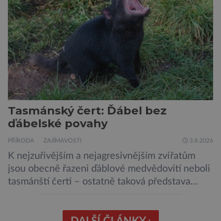
her, sledování pornografie, sledování sociálních
sítí […]
Tasmánský čert: Ďábel bez
ďábelské povahy
PŘÍRODA
ZAJÍMAVOSTI
3.8.2026
K nejzuřivějším a nejagresivnějším zvířatům
jsou obecně řazeni ďáblové medvědovití neboli
tasmánští čerti – ostatně taková představa
vyplývá i z jejich názvu. Tito největší draví
vačnatci, vyskytující se dnes již výhradně na
ostrově Tasmánie, si však takovou nálepku