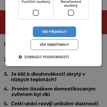
Funkční soubory
Nezařazené
soubory
NEJČTENĚJŠÍ ČLÁNKY
za poslední
24 hodin
3 dny
týden
VŠE PŘIJMOUT
1.
Proč se tropické cyklóny netvoří u
VŠE ODMÍTNOUT
rovníku?
ZOBRAZIT PODROBNOSTI
2.
Inteligentní medicína: Nastává éra
"umělá"?
3.
Je klíč k dlouhověkosti skrytý v
nízkých teplotách?
4.
Prvním člověkem domestikovaným
zvířetem byl vlk!
5.
Čeští vědci rozvíjí unikátní vlastnosti