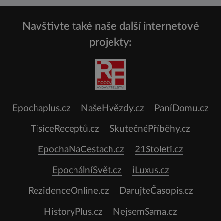
Navštivte také naše další internetové
projekty:
Epochaplus.cz
NašeHvězdy.cz
PaníDomu.cz
TisíceReceptů.cz
SkutečnéPříběhy.cz
EpochaNaCestach.cz
21Stoleti.cz
EpochálníSvět.cz
iLuxus.cz
RezidenceOnline.cz
DarujteČasopis.cz
HistoryPlus.cz
NejsemSama.cz