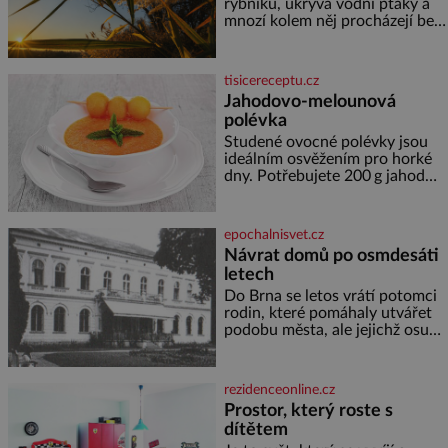
koloběžce a den zakončit
rybníků, ukrývá vodní ptáky a
poznáváním památek ve
mnozí kolem něj procházejí bez
Velkých Losinách nebo v
povšimnutí. Přesto právě rákos
termálním
pomáhal stavět domy, vyrábět
lodě, zapisovat první texty a
tisicereceptu.cz
inspiroval řadu pověstí. Tato
Jahodovo-melounová
skromná, ale užitečná rostlina
polévka
provází člověka už tisíce let.
Většina lidí vnímá rákos jen jako
Studené ovocné polévky jsou
obyčejnou kulisu letního
ideálním osvěžením pro horké
koupání. Stačí se však podívat
dny. Potřebujete 200 g jahod
600 g žlutého melounu 100 ml
sladkého dezertního vína 50 g
cukru krystal 1 lžíci medu 200 g
epochalnisvet.cz
zakysané sm
Návrat domů po osmdesáti
letech
Do Brna se letos vrátí potomci
rodin, které pomáhaly utvářet
podobu města, ale jejichž osudy
dramaticky přerušila druhá
světová válka. Příběhy rodů
Placzek, Löw-Beer, Fuhrmann,
rezidenceonline.cz
Kohn a Stiassni se stanou
Prostor, který roste s
jednou z hlavních
dítětem
dramaturgických linií festivalu