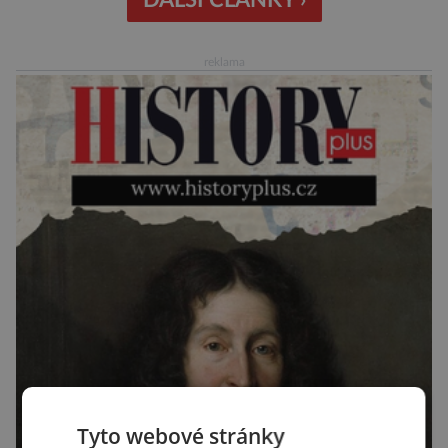
DALŠÍ ČLÁNKY ›
vůbec nezaslouží. Fakticky se totiž spíše než o
zákeřné a nebezpečné vzteklouny jedná o
reklama
plaché živočichy. Velikostně […]
Tyto webové stránky