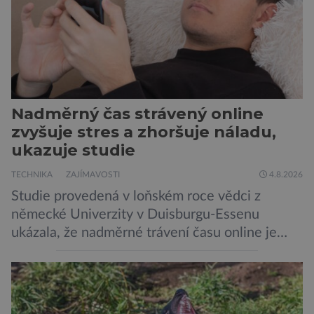
Robertson a zdůrazňuje […]
Nadměrný čas strávený online
zvyšuje stres a zhoršuje náladu,
ukazuje studie
TECHNIKA
ZAJÍMAVOSTI
4.8.2026
Studie provedená v loňském roce vědci z
německé Univerzity v Duisburgu-Essenu
ukázala, že nadměrné trávení času online je
spojeno s vyšší úrovní stresu, horší náladou a
vede k zanedbávání dalších aktivit. Zúčastnilo
se jí 900 dospělých Němců, kteří uvedli, že se v
posledním roce alespoň jednou zapojili do hraní