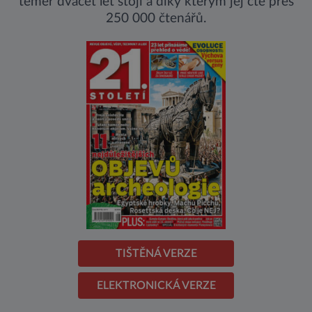
téměř dvacet let stojí a díky kterým jej čte přes
250 000 čtenářů.
TIŠTĚNÁ VERZE
ELEKTRONICKÁ VERZE