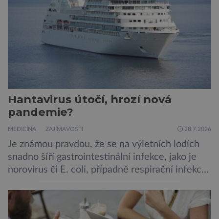
Hantavirus útočí, hrozí nová
pandemie?
MEDICÍNA
ZAJÍMAVOSTI
28.7.2026
Je známou pravdou, že se na výletních lodích
snadno šíří gastrointestinální infekce, jako je
norovirus či E. coli, případně respirační infekce,
jak tomu bylo na počátku pandemie covidu.
Ovšem slyšet o prvním ohnisku hantaviru na
výletní lodi bylo znepokojivé i pro odborníky.