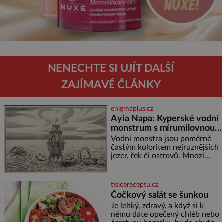
NENECHTE SI UJÍT DALŠÍ
ZAJÍMAVÉ ČLÁNKY
enigmaplus.cz
Ayia Napa: Kyperské vodní
monstrum s mírumilovnou
povahou
Vodní monstra jsou poměrně
častým koloritem nejrůznějších
jezer, řek či ostrovů. Mnozí
skeptici to přikládají hlavně
snaze dané místo zviditelnit a
přitáhnout k němu pozornost
tisicereceptu.cz
záhadám nakloněných turi
Čočkový salát se šunkou
Je lehký, zdravý, a když si k
němu dáte opečený chléb nebo