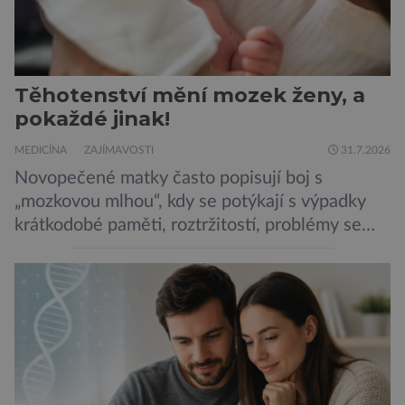
Těhotenství mění mozek ženy, a
pokaždé jinak!
MEDICÍNA
ZAJÍMAVOSTI
31.7.2026
Novopečené matky často popisují boj s
„mozkovou mlhou“, kdy se potýkají s výpadky
krátkodobé paměti, roztržitostí, problémy se
vyjádřit či neschopností udržet pozornost. Tyto
obtíže byly dlouhou dobu připisovány
nedostatku spánku a stresu při péči o
novorozence. Nyní se však ukazuje, že za tím
stojí změny v mozku vyvolané těhotenstvím!
Poporodní mozková mlha, v angličtině […]