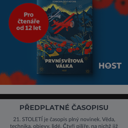
PŘEDPLATNÉ ČASOPISU
21. STOLETÍ je časopis plný novinek. Věda,
technika, objevy, lidé. Čtyři pilíře, na nichž již