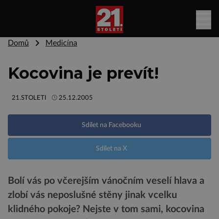
Domů
Medicína
Kocovina je prevít!
21.STOLETI
25.12.2005
Sdílet na Facebooku
Sdílet na X
Bolí vás po včerejším vánočním veselí hlava a
zlobí vás neposlušné stěny jinak vcelku
klidného pokoje? Nejste v tom sami, kocovina