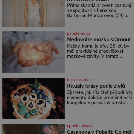
příslušnic svého včelstva,
Přímo skandální zvěsti zaznívají
vznikne jeden z
ve spojitosti s herečkou
nejdokonalejších organismů
Barborou Munzarovou (54) a
hercem Martinem Trnavským
(56). Munzarová měla být totiž
viděna s jakýmsi sympaťákem, s
panidomu.cz
nímž se velmi družně, až d
Nedovolte mozku stárnout
Každý, komu je přes 25 let, by
měl pravidelně procvičovat
mozkové závity. V tomto
období se totiž začíná
zhoršovat paměť. Možná máte
problém vzpomenout si na
jméno kolegy z práce. Nebo
nejsemsama.cz
marně v paměti lovíte název
Rituály krásy podle živlů
knížky, kterou jste nedávno
přečetli. Je to opravdu tak, s
Zjistěte, jak síla čtyř přírodních
věkem jako kdyby se paměť
elementů dokáže proměnit vaši
rozhodla stávkovat. Cvičte
koupelnu v posvátný prostor
pro omlazení těla i zklidnění
unavené mysli. Jak pečovat o
pleť a tělo v souladu s
hvězdami? Každá z nás v sobě
epochaplus.cz
nese otisk vesmíru, který se
Casanova v Pobaltí: Co měl
projevuje nejen v naší povaze,