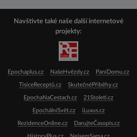
Navštivte také naše další internetové
projekty:
Epochaplus.cz
NašeHvězdy.cz
PaníDomu.cz
TisíceReceptů.cz
SkutečnéPříběhy.cz
EpochaNaCestach.cz
21Stoleti.cz
EpochálníSvět.cz
iLuxus.cz
RezidenceOnline.cz
DarujteČasopis.cz
HistoryPlus.cz
NejsemSama.cz