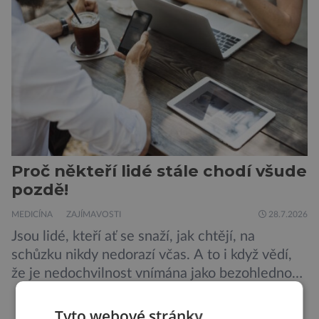
Zdá se, že nebezpečí bylo prozatím zažehnáno.
Máme se bát nové pandemie? Hantavirus […]
Proč někteří lidé stále chodí všude
pozdě!
MEDICÍNA
ZAJÍMAVOSTI
28.7.2026
Jsou lidé, kteří ať se snaží, jak chtějí, na
schůzku nikdy nedorazí včas. A to i když vědí,
že je nedochvilnost vnímána jako bezohlednost
či projev nedostatečné úcty k protistraně.
Nejnovější průzkumy ukazují, že za to lidé, kteří
Tyto webové stránky