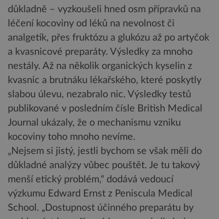
důkladně – vyzkoušeli hned osm přípravků na
léčení kocoviny od léků na nevolnost či
analgetik, přes fruktózu a glukózu až po artyčok
a kvasnicové preparáty. Výsledky za mnoho
nestály. Až na několik organických kyselin z
kvasnic a brutnáku lékařského, které poskytly
slabou úlevu, nezabralo nic. Výsledky testů
publikované v posledním čísle British Medical
Journal ukázaly, že o mechanismu vzniku
kocoviny toho mnoho nevíme.
„Nejsem si jistý, jestli bychom se však měli do
důkladné analýzy vůbec pouštět. Je tu takový
menší etický problém,“ dodává vedoucí
výzkumu Edward Ernst z Peniscula Medical
School. „Dostupnost účinného preparátu by