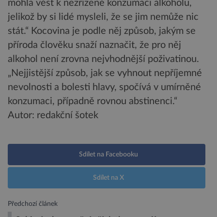
mohla vést k nezřízené konzumaci alkoholu,
jelikož by si lidé mysleli, že se jim nemůže nic
stát.“ Kocovina je podle něj způsob, jakým se
příroda člověku snaží naznačit, že pro něj
alkohol není zrovna nejvhodnější poživatinou.
„Nejjistější způsob, jak se vyhnout nepříjemné
nevolnosti a bolesti hlavy, spočívá v umírněné
konzumaci, případně rovnou abstinenci.“
Autor: redakční šotek
Sdílet na Facebooku
Sdílet na X
Předchozí článek