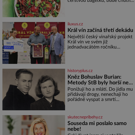
čerstvou bagetku, bude chutnat
jedna báseň. Suroviny 250 g
vaší oblíbené čočky 150 g
cherry rajčátek 1 velká červená
cibule 2 lžíce
iluxus.cz
Král vín začíná třetí dekádu
Největší český vinařský projekt
Král vín ve svém již
jednadvacátém ročníku
představil nejlepší domácí vína.
Ta vybírala odborná porota z
celkem 1260 vzorků od 157
vinařů. Král vín, který se – i pře
historyplus.cz
Kněz Bohuslav Burian:
Metody StB byly horší než
gestapácké trýznění
Ponižují ho a mlátí. Do jídla mu
přidávají drogy, nenechají ho
pořádně vyspat a smrtí
vyhrožují i jeho nejbližším.
Burian kruté týrání nevydrží a
estébákům podepíše všechno,
skutecnepribehy.cz
co po něm chtějí. Svým
Souseda mi poslalo samo
podpisem jim potvrdí také to, že
nebe!
na něj během výslechů nikdo