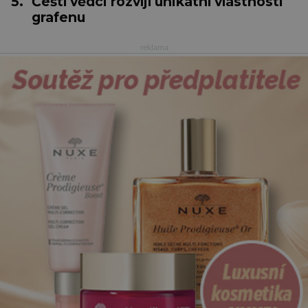
5.
Čeští vědci rozvíjí unikátní vlastnosti
grafenu
reklama