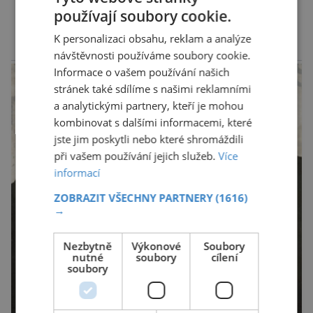
chodí chronicky pozdě, možná úplně nemohou.
DALŠÍ ČLÁNKY ›
používají soubory cookie.
Jaké jsou nejčastější příčiny nedochvilnosti? A
K personalizaci obsahu, reklam a analýze
dá se s ní bojovat? […]
návštěvnosti používáme soubory cookie.
reklama
Informace o vašem používání našich
stránek také sdílíme s našimi reklamními
a analytickými partnery, kteří je mohou
kombinovat s dalšími informacemi, které
jste jim poskytli nebo které shromáždili
při vašem používání jejich služeb.
Více
informací
ZOBRAZIT VŠECHNY PARTNERY
(1616)
→
Nezbytně
Výkonové
Soubory
nutné
soubory
cílení
soubory