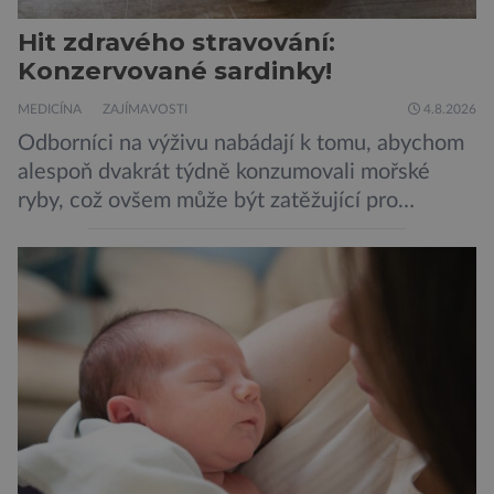
Hit zdravého stravování:
Konzervované sardinky!
MEDICÍNA
ZAJÍMAVOSTI
4.8.2026
Odborníci na výživu nabádají k tomu, abychom
alespoň dvakrát týdně konzumovali mořské
ryby, což ovšem může být zatěžující pro
peněženku. Dobrou zprávou je, že hvězdou
doporučení se nyní staly konzervované
sardinky, které si může dovolit opravdu každý
„Místo toho, aby poskytovaly izolované
mononutrienty, jsou rybí konzervy kompletní
potravinou,“ říká nutriční specialista Colin
Robertson a zdůrazňuje […]