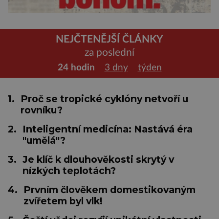
NEJČTENĚJŠÍ ČLÁNKY
za poslední
24 hodin
3 dny
týden
1.
Proč se tropické cyklóny netvoří u
rovníku?
2.
Inteligentní medicína: Nastává éra
"umělá"?
3.
Je klíč k dlouhověkosti skrytý v
nízkých teplotách?
4.
Prvním člověkem domestikovaným
zvířetem byl vlk!