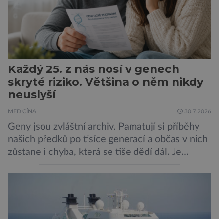
Každý 25. z nás nosí v genech
skryté riziko. Většina o něm nikdy
neuslyší
MEDICÍNA
30.7.2026
Geny jsou zvláštní archiv. Pamatují si příběhy
našich předků po tisíce generací a občas v nich
zůstane i chyba, která se tiše dědí dál. Je
nenápadná. Nepůsobí bolest ani únavu. Člověk
o ní nemusí vědět celý život. Přesto může
jednou rozhodnout o zdraví jeho dítěte. Právě
to je případ řady dědičných onemocnění,
například cystické fibrózy, […]