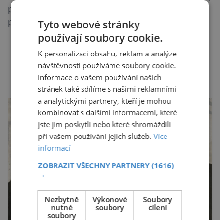
pomocník, zejména její anglická verze, která je
podle některých výzkumů dokonce přesnější
Tyto webové stránky
než slavná Encyclopedia Britannica. Nyní se
používají soubory cookie.
internetová studna znalostí proměnila v
K personalizaci obsahu, reklam a analýze
křišťálovou kouli, ze které umělá inteligence
DALŠÍ ČLÁNKY ›
návštěvnosti používáme soubory cookie.
věštila, které technologie v dohledné
Informace o vašem používání našich
budoucnosti nejvíce zasáhnou naši společnost.
stránek také sdílíme s našimi reklamními
reklama
Za vším stojí australští výzkumníci, kteří pomocí
a analytickými partnery, kteří je mohou
umělé inteligence a […]
kombinovat s dalšími informacemi, které
jste jim poskytli nebo které shromáždili
při vašem používání jejich služeb.
Více
informací
ZOBRAZIT VŠECHNY PARTNERY
(1616)
→
Nezbytně
Výkonové
Soubory
nutné
soubory
cílení
soubory