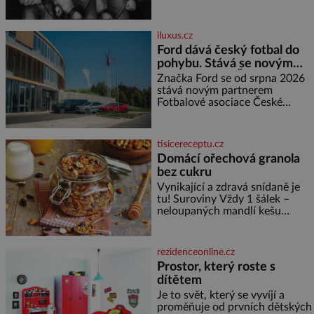
švadlenku. Když mu to
neprozradí – ostatně ani
nemůže, protože žádné nemá,
iluxus.cz
spokojí se lupič s několika
Ford dává český fotbal do
měďáky a štůčky látky. Zraněná
pohybu. Stává se novým
žena pár dní nato umírá. Je to
partnerem FAČR
muž nebývale krutý. Jeho činy
Značka Ford se od srpna 2026
budí hrůzu ještě dlouho po jeho
stává novým partnerem
smrti
Fotbalové asociace České
republiky. V rámci tříleté
spolupráce zajistí mobilitu
asociace, reprezentačních týmů
tisicereceptu.cz
i českého fotbalu v regionech.
Domácí ořechová granola
Partner
bez cukru
Vynikající a zdravá snídaně je
tu! Suroviny Vždy 1 šálek –
neloupaných mandlí kešu
ořechů vlašských ořechů
slunečnicových semínek
semínek dýně rozinek 3 šálky
rezidenceonline.cz
ovesných vloček 1 lžíce mlet
Prostor, který roste s
dítětem
Je to svět, který se vyvíjí a
proměňuje od prvních dětských