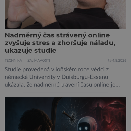
Nadměrný čas strávený online
zvyšuje stres a zhoršuje náladu,
ukazuje studie
TECHNIKA
ZAJÍMAVOSTI
4.8.2026
Studie provedená v loňském roce vědci z
německé Univerzity v Duisburgu-Essenu
ukázala, že nadměrné trávení času online je
spojeno s vyšší úrovní stresu, horší náladou a
vede k zanedbávání dalších aktivit. Zúčastnilo
se jí 900 dospělých Němců, kteří uvedli, že se v
posledním roce alespoň jednou zapojili do hraní
her, sledování pornografie, sledování sociálních
sítí […]