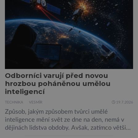
populárního systému Grok od firmy xAI Elona
Muska, mají tendenci podporovat bludné
představy […]
Odborníci varují před novou
hrozbou poháněnou umělou
inteligencí
TECHNIKA
VESMÍR
19.7.2026
Způsob, jakým způsobem tvůrci umělé
inteligence mění svět ze dne na den, nemá v
dějinách lidstva obdoby. Avšak, zatímco většina
pozornosti se soustředí na chatboty,