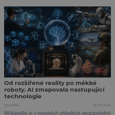
zachoval svůj atraktivní design, přidal delší
dojezd a modernější technologie, ale hlavně
ukazuje, že i kompaktní elektromobil může být
autem, se kterým bez obav vyrazíte za hranice
města Peugeot se u modelu 208 trefil do
černého už […]
Od rozšířené reality po měkké
roboty. AI zmapovala nastupující
technologie
TECHNIKA
12.7.2026
Wikipedie je v mnohých ohledech neocenitelný