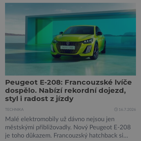
generování obrázků nebo automatizaci práce,
bezpečnostní experti upozorňují na mnohem
méně nápadné riziko. Podle některých
odborníků by už během příštích dvou let mohly
pokročilé systémy AI výrazně usnadnit
kybernetické útoky […]
Peugeot E-208: Francouzské lvíče
dospělo. Nabízí rekordní dojezd,
styl i radost z jízdy
TECHNIKA
16.7.2026
Malé elektromobily už dávno nejsou jen
městskými přibližovadly. Nový Peugeot E-208
je toho důkazem. Francouzský hatchback si