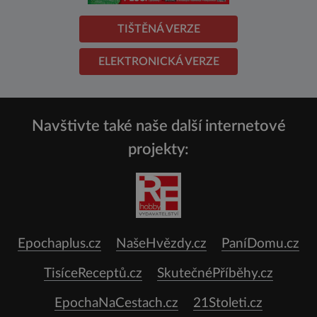
TIŠTĚNÁ VERZE
ELEKTRONICKÁ VERZE
Navštivte také naše další internetové
projekty:
Epochaplus.cz
NašeHvězdy.cz
PaníDomu.cz
TisíceReceptů.cz
SkutečnéPříběhy.cz
EpochaNaCestach.cz
21Stoleti.cz