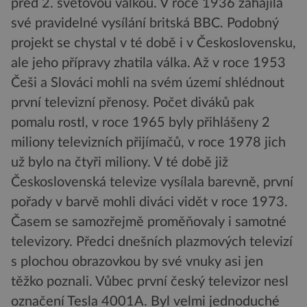
před 2. světovou válkou. V roce 1936 zahájila
své pravidelné vysílání britská BBC. Podobný
projekt se chystal v té době i v Československu,
ale jeho přípravy zhatila válka. Až v roce 1953
Češi a Slováci mohli na svém území shlédnout
první televizní přenosy. Počet diváků pak
pomalu rostl, v roce 1965 byly přihlášeny 2
miliony televizních přijímačů, v roce 1978 jich
už bylo na čtyři miliony. V té době již
Československá televize vysílala barevně, první
pořady v barvě mohli diváci vidět v roce 1973.
Časem se samozřejmě proměňovaly i samotné
televizory. Předci dnešních plazmových televizí
s plochou obrazovkou by své vnuky asi jen
těžko poznali. Vůbec první český televizor nesl
označení Tesla 4001A. Byl velmi jednoduché