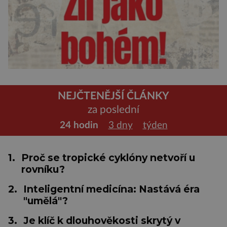
NEJČTENĚJŠÍ ČLÁNKY
za poslední
24 hodin
3 dny
týden
1.
Proč se tropické cyklóny netvoří u
rovníku?
2.
Inteligentní medicína: Nastává éra
"umělá"?
3.
Je klíč k dlouhověkosti skrytý v