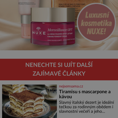
NENECHTE SI UJÍT DALŠÍ
ZAJÍMAVÉ ČLÁNKY
nejsemsama.cz
Tiramisu s mascarpone a
kávou
Slavný italský dezert je ideální
tečkou za rodinným obědem i
slavnostní večeří a jeho
příprava je jednodušší, než se