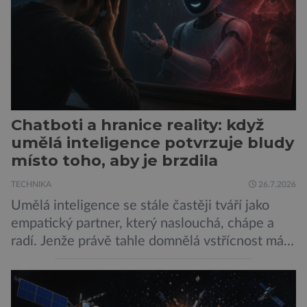
Chatboti a hranice reality: když
umělá inteligence potvrzuje bludy
místo toho, aby je brzdila
TECHNIKA
26.7.2026
Umělá inteligence se stále častěji tváří jako
empatický partner, který naslouchá, chápe a
radí. Jenže právě tahle domnělá vstřícnost má i
svou temnou stránku… Nová studie výzkumníků
z City University of New York a King’s College
London ukazuje, že někteří choboti, včetně