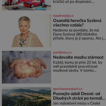
krůčků až po dospívání.
Správně navržený pokoj
podporuje bezpečí, kreativitu,
soustředění i odpočinek a
nasehvezdy.cz
reaguje na každou etapu života
Osamělá herečka Syslová
a specifické potřeby dítěte. Pro
všechno vzdala?
nejmenší je klíčová
jednoduchost, měkkost a
Nedávno se povídalo, že má
bezpečí, proto by pokoj
Dana Syslová (80) blízkého
miminka měl působit především
přítele, který je jí oporou. Ale je
klidně a útulně. Předškolní věk
to ještě vůbec pravda? V
je
posledních dnech čím dál
častěji mluví o svém odchodu.
panidomu.cz
Dohnala ji snad samota? Půs
Nedovolte mozku stárnout
Každý, komu je přes 25 let, by
měl pravidelně procvičovat
mozkové závity. V tomto
období se totiž začíná
zhoršovat paměť. Možná máte
problém vzpomenout si na
jméno kolegy z práce. Nebo
epochanacestach.cz
marně v paměti lovíte název
Poznejte údolí Desné: od
knížky, kterou jste nedávno
Dlouhých strání po termální
přečetli. Je to opravdu tak, s
věkem jako kdyby se paměť
prameny
Jen málokteré místo v České