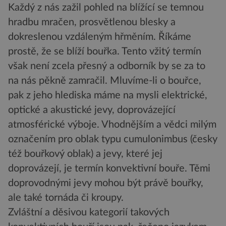
Každý z nás zažil pohled na blížící se temnou
hradbu mračen, prosvětlenou blesky a
dokreslenou vzdáleným hřměním. Říkáme
prostě, že se blíží bouřka. Tento vžitý termín
však není zcela přesný a odborník by se za to
na nás pěkně zamračil. Mluvíme-li o bouřce,
pak z jeho hlediska máme na mysli elektrické,
optické a akustické jevy, doprovázející
atmosférické výboje. Vhodnějším a vědci milým
označením pro oblak typu cumulonimbus (česky
též bouřkový oblak) a jevy, které jej
doprovázejí, je termín konvektivní bouře. Těmi
doprovodnými jevy mohou být právě bouřky,
ale také tornáda či kroupy.
Zvláštní a děsivou kategorií takových