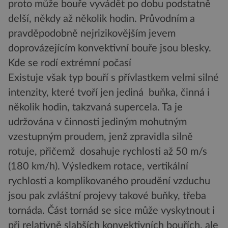
proto může bouře vyvádět po dobu podstatně
delší, někdy až několik hodin. Průvodním a
pravděpodobně nejrizikovějším jevem
doprovázejícím konvektivní bouře jsou blesky.
Kde se rodí extrémní počasí
Existuje však typ bouří s přívlastkem velmi silné
intenzity, které tvoří jen jediná buňka, činná i
několik hodin, takzvaná supercela. Ta je
udržována v činnosti jediným mohutným
vzestupným proudem, jenž zpravidla silně
rotuje, přičemž dosahuje rychlosti až 50 m/s
(180 km/h). Výsledkem rotace, vertikální
rychlosti a komplikovaného proudění vzduchu
jsou pak zvláštní projevy takové buňky, třeba
tornáda. Část tornád se sice může vyskytnout i
při relativně slabších konvektivních bouřích, ale