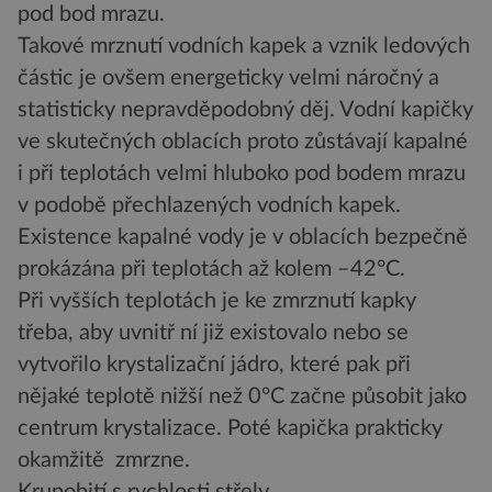
pod bod mrazu.
Takové mrznutí vodních kapek a vznik ledových
částic je ovšem energeticky velmi náročný a
statisticky nepravděpodobný děj. Vodní kapičky
ve skutečných oblacích proto zůstávají kapalné
i při teplotách velmi hluboko pod bodem mrazu
v podobě přechlazených vodních kapek.
Existence kapalné vody je v oblacích bezpečně
prokázána při teplotách až kolem –42°C.
Při vyšších teplotách je ke zmrznutí kapky
třeba, aby uvnitř ní již existovalo nebo se
vytvořilo krystalizační jádro, které pak při
nějaké teplotě nižší než 0°C začne působit jako
centrum krystalizace. Poté kapička prakticky
okamžitě zmrzne.
Krupobití s rychlosti střely