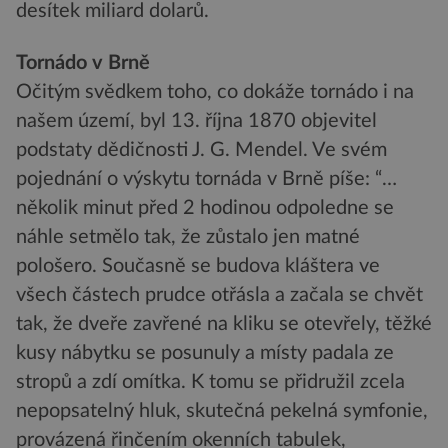
desítek miliard dolarů.
Tornádo v Brně
Očitým svědkem toho, co dokáže tornádo i na
našem území, byl 13. října 1870 objevitel
podstaty dědičnosti J. G. Mendel. Ve svém
pojednání o výskytu tornáda v Brně píše: “…
několik minut před 2 hodinou odpoledne se
náhle setmělo tak, že zůstalo jen matné
pološero. Současně se budova kláštera ve
všech částech prudce otřásla a začala se chvět
tak, že dveře zavřené na kliku se otevřely, těžké
kusy nábytku se posunuly a místy padala ze
stropů a zdí omítka. K tomu se přidružil zcela
nepopsatelný hluk, skutečná pekelná symfonie,
provázená řinčením okenních tabulek,