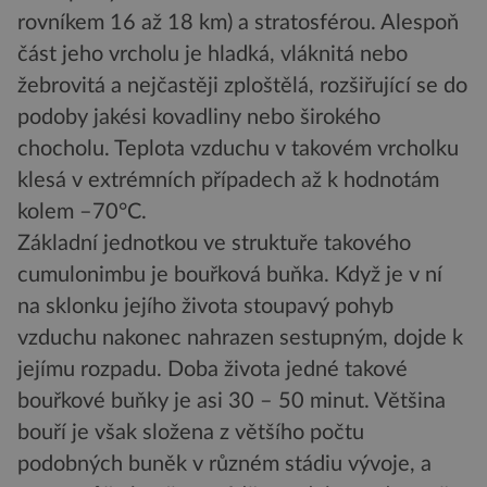
rovníkem 16 až 18 km) a stratosférou. Alespoň
část jeho vrcholu je hladká, vláknitá nebo
žebrovitá a nejčastěji zploštělá, rozšiřující se do
podoby jakési kovadliny nebo širokého
chocholu. Teplota vzduchu v takovém vrcholku
klesá v extrémních případech až k hodnotám
kolem –70°C.
Základní jednotkou ve struktuře takového
cumulonimbu je bouřková buňka. Když je v ní
na sklonku jejího života stoupavý pohyb
vzduchu nakonec nahrazen sestupným, dojde k
jejímu rozpadu. Doba života jedné takové
bouřkové buňky je asi 30 – 50 minut. Většina
bouří je však složena z většího počtu
podobných buněk v různém stádiu vývoje, a