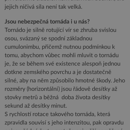
jejich ničivá síla není tak velká.
Jsou nebezpečná tornáda i u nás?
Tornádo je silně rotující vír se zhruba svislou
osou, svázaný se spodní základnou
cumulonimbu, přičemž nutnou podmínkou k
tomu, abychom vůbec mohli mluvit o tornádu
je, že se během své existence alespoň jednou
dotkne zemského povrchu a je dostatečně
silné, aby na něm způsobilo hmotné škody. Jeho
rozměry (horizontální) jsou řádově desítky až
stovky metrů a běžná doba života desítky
sekund až desítky minut.
S rychlostí rotace takového tornáda, která
zpravidla souvisí s jeho intenzitou, pak opravdu