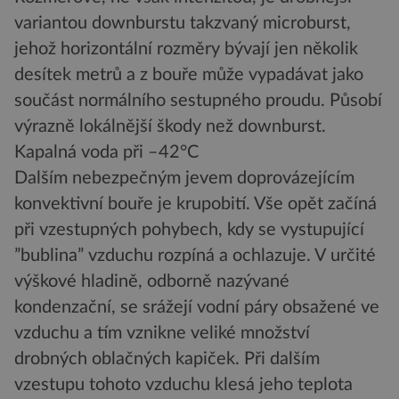
variantou downburstu takzvaný microburst,
jehož horizontální rozměry bývají jen několik
desítek metrů a z bouře může vypadávat jako
součást normálního sestupného proudu. Působí
výrazně lokálnější škody než downburst.
Kapalná voda při –42°C
Dalším nebezpečným jevem doprovázejícím
konvektivní bouře je krupobití. Vše opět začíná
při vzestupných pohybech, kdy se vystupující
”bublina” vzduchu rozpíná a ochlazuje. V určité
výškové hladině, odborně nazývané
kondenzační, se srážejí vodní páry obsažené ve
vzduchu a tím vznikne veliké množství
drobných oblačných kapiček. Při dalším
vzestupu tohoto vzduchu klesá jeho teplota