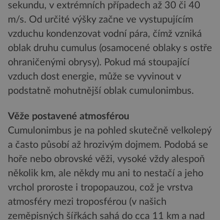
sekundu, v extrémních případech až 30 či 40
m/s. Od určité výšky začne ve vystupujícím
vzduchu kondenzovat vodní pára, čímž vzniká
oblak druhu cumulus (osamocené oblaky s ostře
ohraničenými obrysy). Pokud má stoupající
vzduch dost energie, může se vyvinout v
podstatně mohutnější oblak cumulonimbus.
Věže postavené atmosférou
Cumulonimbus je na pohled skutečně velkolepý
a často působí až hrozivým dojmem. Podobá se
hoře nebo obrovské věži, vysoké vždy alespoň
několik km, ale někdy mu ani to nestačí a jeho
vrchol proroste i tropopauzou, což je vrstva
atmosféry mezi troposférou (v našich
zeměpisných šířkách sahá do cca 11 km a nad