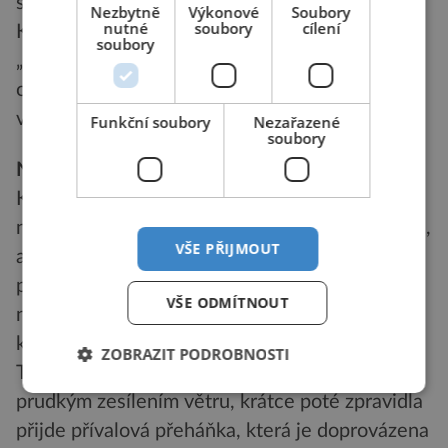
se obvykle objevují až na závěr krupobití.
Nezbytně
Výkonové
Soubory
nutné
soubory
cílení
K největším úředně ověřeným kroupám patří
soubory
„projektil“ o úctyhodné hmotnosti 766 g a
obvodu 44 cm, který spadl za bouře 3. 9. 1970
v Kansasu ve Spojených Státech.
Funkční soubory
Nezařazené
soubory
Nikdo přesně neví
Každá konvektivní bouře bývá doprovázena
některým z nebezpečných atmosférických jevů,
VŠE PŘIJMOUT
ať už to jsou elektrické výboje, krupobití či
prudký vítr. Tyto projevy se většinou
VŠE ODMÍTNOUT
nevyskytují samostatně, ale v různých
kombinacích.
ZOBRAZIT PODROBNOSTI
Typická silná bouře začíná postupným nebo
prudkým zesílením větru, krátce poté zpravidla
přijde přívalová přeháňka, která je doprovázena