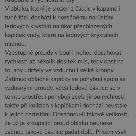
V oblaku, který je složen z částic v kapalné i
tuhé fázi, dochází k horečnému narůstání
ledových krystalů na úkor přechlazených
kapiček vody, které na ledových krystalech
mrznou.
Vzestupné proudy v bouři mohou dosahovat
rychlostí až několik desítek m/s, tedy dost na
to, aby udržely ve vzduchu i velké kroupy.
Zatímco oblačné kapičky se pohybují spolu se
vzdušnými proudy, větší ledové částice se v
tomto prostředí pohybují zcela jinou rychlostí,
takže při kolizích s kapičkami dochází neustále
k jejich narůstání. Dosáhnou-li takové velikosti,
že už je stoupající proud oblaku neunese,
začnou takové částice padat dolů. Přitom však