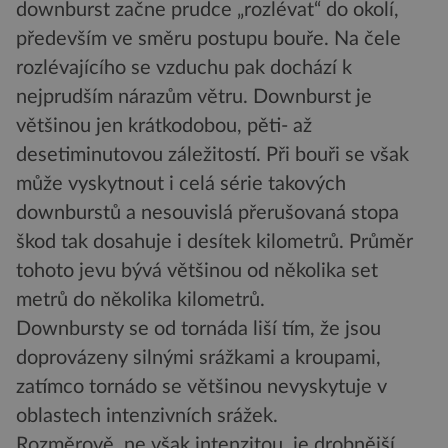
downburst začne prudce „rozlévat“ do okolí,
především ve směru postupu bouře. Na čele
rozlévajícího se vzduchu pak dochází k
nejprudším nárazům větru. Downburst je
většinou jen krátkodobou, pěti- až
desetiminutovou záležitostí. Při bouři se však
může vyskytnout i celá série takových
downburstů a nesouvislá přerušovaná stopa
škod tak dosahuje i desítek kilometrů. Průměr
tohoto jevu bývá většinou od několika set
metrů do několika kilometrů.
Downbursty se od tornáda liší tím, že jsou
doprovázeny silnými srážkami a kroupami,
zatímco tornádo se většinou nevyskytuje v
oblastech intenzivních srážek.
Rozměrově, ne však intenzitou, je drobnější