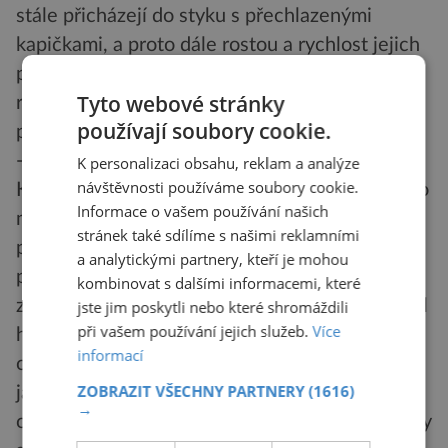
stále přicházejí do styku s přechlazenými
kapičkami, a proto dále rostou a rychlost jejich
pádu se neustále zvyšuje. Může dosáhnout
Tyto webové stránky
rychlosti až 180 km/h. Největší nárůst krup je
používají soubory cookie.
přitom v oblasti mezi hladinami o teplotách
-10°C a -30°C, tedy ve vrstvě o síle asi 3 km.
K personalizaci obsahu, reklam a analýze
návštěvnosti používáme soubory cookie.
Kroupy mohou mít kulový či kuželový tvar nebo
Informace o vašem používání našich
mohou být i nepravidelnými kusy ledu. V
stránek také sdílíme s našimi reklamními
průřezu mají často několik zřetelných vrstev
a analytickými partnery, kteří je mohou
průzračného a průsvitného ledu. Krupobití
kombinovat s dalšími informacemi, které
zpravidla trvá jen několik minut, výjimečně i půl
jste jim poskytli nebo které shromáždili
při vašem používání jejich služeb.
Více
hodiny, a zasahuje obvykle jen omezenou
informací
oblast. Nejčastěji se s ním můžeme setkat při
ZOBRAZIT VŠECHNY PARTNERY
(1616)
jarních a letních měsících, zpravidla v
→
odpoledních hodinách, přičemž největší kroupy