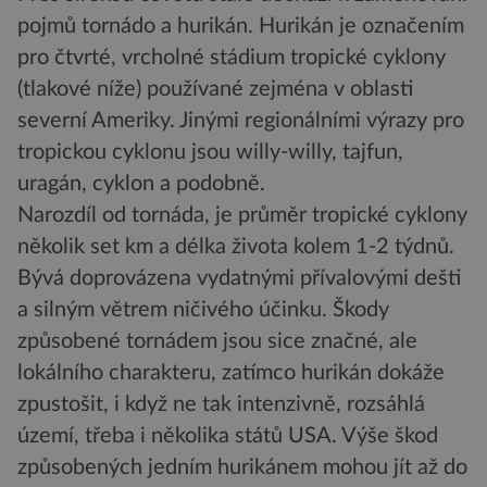
pojmů tornádo a hurikán. Hurikán je označením
pro čtvrté, vrcholné stádium tropické cyklony
(tlakové níže) používané zejména v oblasti
severní Ameriky. Jinými regionálními výrazy pro
tropickou cyklonu jsou willy-willy, tajfun,
uragán, cyklon a podobně.
Narozdíl od tornáda, je průměr tropické cyklony
několik set km a délka života kolem 1-2 týdnů.
Bývá doprovázena vydatnými přívalovými dešti
a silným větrem ničivého účinku. Škody
způsobené tornádem jsou sice značné, ale
lokálního charakteru, zatímco hurikán dokáže
zpustošit, i když ne tak intenzivně, rozsáhlá
území, třeba i několika států USA. Výše škod
způsobených jedním hurikánem mohou jít až do