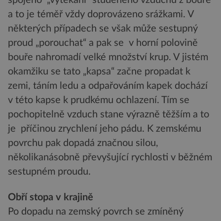
spojeno „vytékání“ studeného vzduchu z bouře
a to je téměř vždy doprovázeno srážkami. V
některých případech se však může sestupný
proud „porouchat“ a pak se v horní polovině
bouře nahromadí velké množství krup. V jistém
okamžiku se tato „kapsa“ začne propadat k
zemi, táním ledu a odpařováním kapek dochází
v této kapse k prudkému ochlazení. Tím se
pochopitelně vzduch stane výrazně těžším a to
je příčinou zrychlení jeho pádu. K zemskému
povrchu pak dopadá značnou silou,
několikanásobně převyšující rychlosti v běžném
sestupném proudu.
Obří stopa v krajině
Po dopadu na zemský povrch se zmíněný