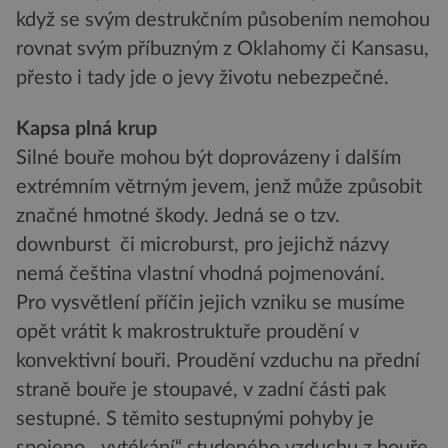
když se svým destrukčním působením nemohou
rovnat svým příbuzným z Oklahomy či Kansasu,
přesto i tady jde o jevy životu nebezpečné.
Kapsa plná krup
Silné bouře mohou být doprovázeny i dalším
extrémním větrným jevem, jenž může způsobit
značné hmotné škody. Jedná se o tzv.
downburst či microburst, pro jejichž názvy
nemá čeština vlastní vhodná pojmenování.
Pro vysvětlení příčin jejich vzniku se musíme
opět vrátit k makrostruktuře proudění v
konvektivní bouři. Proudění vzduchu na přední
straně bouře je stoupavé, v zadní části pak
sestupné. S těmito sestupnými pohyby je