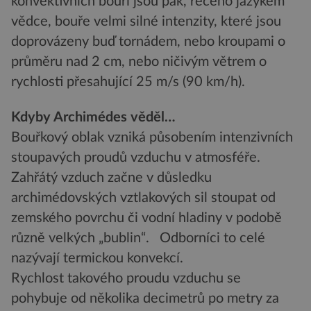
konvektivních bouří jsou pak, řečeno jazykem
vědce, bouře velmi silné intenzity, které jsou
doprovázeny buď tornádem, nebo kroupami o
průměru nad 2 cm, nebo ničivým větrem o
rychlosti přesahující 25 m/s (90 km/h).
Kdyby Archimédes věděl…
Bouřkový oblak vzniká působením intenzivních
stoupavých proudů vzduchu v atmosféře.
Zahřátý vzduch začne v důsledku
archimédovských vztlakových sil stoupat od
zemského povrchu či vodní hladiny v podobě
různě velkých „bublin“. Odborníci to celé
nazývají termickou konvekcí.
Rychlost takového proudu vzduchu se
pohybuje od několika decimetrů po metry za