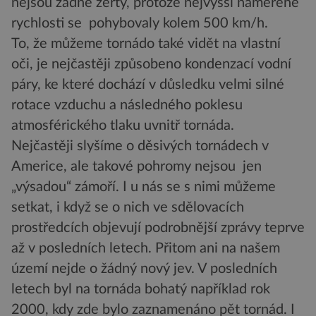
nejsou žádné žerty, protože nejvyšší naměřené
rychlosti se pohybovaly kolem 500 km/h.
To, že můžeme tornádo také vidět na vlastní
oči, je nejčastěji způsobeno kondenzací vodní
páry, ke které dochází v důsledku velmi silné
rotace vzduchu a následného poklesu
atmosférického tlaku uvnitř tornáda.
Nejčastěji slyšíme o děsivých tornádech v
Americe, ale takové pohromy nejsou jen
„výsadou“ zámoří. I u nás se s nimi můžeme
setkat, i když se o nich ve sdělovacích
prostředcích objevují podrobnější zprávy teprve
až v posledních letech. Přitom ani na našem
území nejde o žádný nový jev. V posledních
letech byl na tornáda bohatý například rok
2000, kdy zde bylo zaznamenáno pět tornád. I