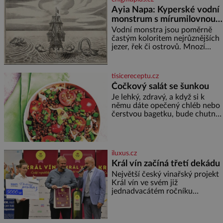
Ayia Napa: Kyperské vodní
monstrum s mírumilovnou
povahou
Vodní monstra jsou poměrně
častým koloritem nejrůznějších
jezer, řek či ostrovů. Mnozí
skeptici to přikládají hlavně
snaze dané místo zviditelnit a
přitáhnout k němu pozornost
tisicereceptu.cz
záhadám nakloněných turi
Čočkový salát se šunkou
Je lehký, zdravý, a když si k
němu dáte opečený chléb nebo
čerstvou bagetku, bude chutnat
jedna báseň. Suroviny 250 g
vaší oblíbené čočky 150 g
cherry rajčátek 1 velká červená
cibule 2 lžíce
iluxus.cz
Král vín začíná třetí dekádu
Největší český vinařský projekt
Král vín ve svém již
jednadvacátém ročníku
představil nejlepší domácí vína.
Ta vybírala odborná porota z
celkem 1260 vzorků od 157