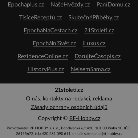
Epochaplus.cz
NašeHvězdy.cz
PaníDomu.cz
TisíceReceptů.cz
SkutečnéPříběhy.cz
EpochaNaCestach.cz
21Stoleti.cz
EpochálníSvět.cz
iLuxus.cz
RezidenceOnline.cz
DarujteČasopis.cz
HistoryPlus.cz
NejsemSama.cz
21stoleti.cz
O nás, kontakty na redakci, reklama
Zásady ochrany osobních údajů
Copyright ©
RF-Hobby.cz
Provozovatel: RF HOBBY, s. r. o., Bohdalecká 6/1420, 101 00 Praha 10, IČO:
26155672, tel.: 420 281 090 611, e-mail: sekretariat@rf-hobby.cz