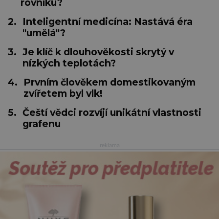
rovníku?
2.
Inteligentní medicína: Nastává éra
"umělá"?
3.
Je klíč k dlouhověkosti skrytý v
nízkých teplotách?
4.
Prvním člověkem domestikovaným
zvířetem byl vlk!
5.
Čeští vědci rozvíjí unikátní vlastnosti
grafenu
reklama