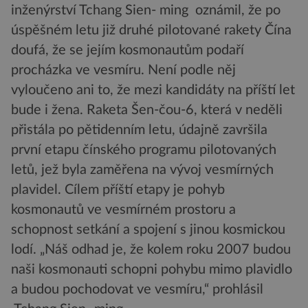
inženýrství Tchang Sien- ming oznámil, že po
úspěšném letu již druhé pilotované rakety Čína
doufá, že se jejím kosmonautům podaří
procházka ve vesmíru. Není podle něj
vyloučeno ani to, že mezi kandidáty na příští let
bude i žena. Raketa Šen-čou-6, která v neděli
přistála po pětidenním letu, údajně završila
první etapu čínského programu pilotovaných
letů, jež byla zaměřena na vývoj vesmírných
plavidel. Cílem příští etapy je pohyb
kosmonautů ve vesmírném prostoru a
schopnost setkání a spojení s jinou kosmickou
lodí. „Náš odhad je, že kolem roku 2007 budou
naši kosmonauti schopni pohybu mimo plavidlo
a budou pochodovat ve vesmíru,“ prohlásil