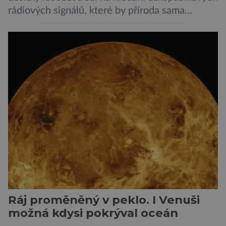
rádiových signálů, které by příroda sama
vytvořila jen stěží. Nová studie však naznačuje,
že právě tato strategie může být až příliš
svazující. Cestou vesmírem se totiž signál může
natolik změnit, že ho naše algoritmy vyhodnotí
jako obyčejný šum. A priori to samozřejmě
neznamená, […]
Ráj proměněný v peklo. I Venuši
možná kdysi pokrýval oceán