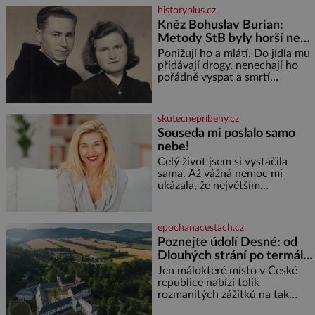
vinařů. Král vín, který se – i pře
historyplus.cz
Kněz Bohuslav Burian:
Metody StB byly horší než
gestapácké trýznění
Ponižují ho a mlátí. Do jídla mu
přidávají drogy, nenechají ho
pořádně vyspat a smrtí
vyhrožují i jeho nejbližším.
Burian kruté týrání nevydrží a
estébákům podepíše všechno,
skutecnepribehy.cz
co po něm chtějí. Svým
Souseda mi poslalo samo
podpisem jim potvrdí také to, že
nebe!
na něj během výslechů nikdo
nevyvíjel fyzický ani psychický
Celý život jsem si vystačila
nátlak. Syn brněnského řezníka
sama. Až vážná nemoc mi
chce být knězem a
ukázala, že největším
bohatstvím nejsou peníze ani
vlastní byt, ale člověk, který je
ochotný podat pomocnou ruku.
epochanacestach.cz
Vždycky jsem byla spíš
Poznejte údolí Desné: od
samotářka. Nepotřebovala jsem
Dlouhých strání po termální
kolem sebe partu kamarádek
prameny
ani partnera. Stačily mi knihy,
Jen málokteré místo v České
práce a hlavně klid. Hned po
republice nabízí tolik
studiích jsem odešla z rodného
rozmanitých zážitků na tak
města,
malém území jako údolí řeky