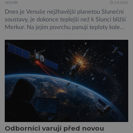
VESMÍR
2.8.2026
Dnes je Venuše nejžhavější planetou Sluneční
soustavy, je dokonce teplejší než k Slunci bližší
Merkur. Na jejím povrchu panují teploty kolem
464 °C, atmosféra je více než devadesátkrát
hustší než na Zemi a aby toho nebylo málo, z
oblaků se snáší kapky kyseliny sírové. Zkrátka,
není to prostředí, ve kterém by příčetný člověk
chtěl strávit […]
Odborníci varují před novou