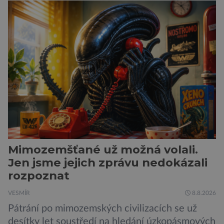
Mimozemšťané už možná volali.
Jen jsme jejich zprávu nedokázali
rozpoznat
VESMÍR
8.8.2026
Pátrání po mimozemských civilizacích se už
desítky let soustředí na hledání úzkopásmových