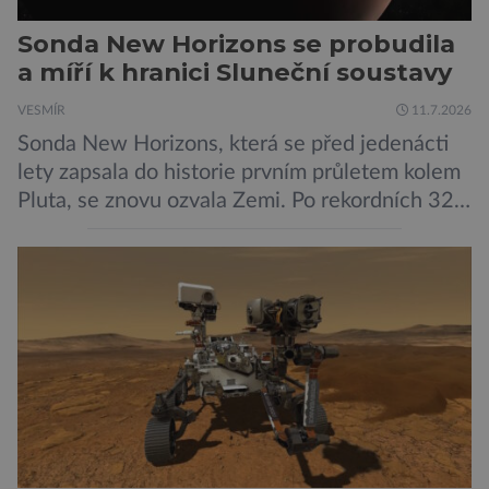
Sonda New Horizons se probudila
a míří k hranici Sluneční soustavy
VESMÍR
11.7.2026
Sonda New Horizons, která se před jedenácti
lety zapsala do historie prvním průletem kolem
Pluta, se znovu ozvala Zemi. Po rekordních 321
dnech v hibernačním režimu se ve vzdálenosti
9,5 miliardy kilometrů od Země probrala a
podle NASA je ve výtečném stavu. Nyní ji čeká
další etapa její mise, jejíž ambicí je přinést
dosud nejpodrobnější […]