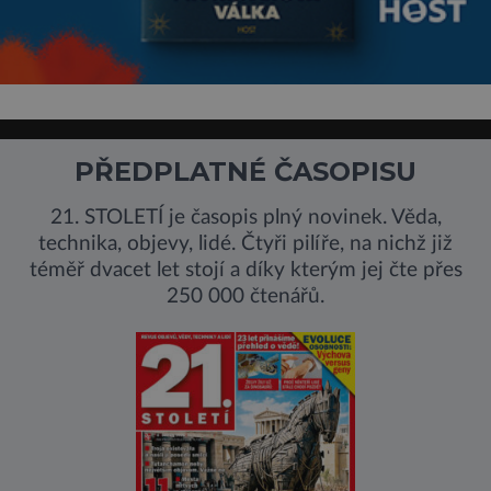
PŘEDPLATNÉ ČASOPISU
21. STOLETÍ je časopis plný novinek. Věda,
technika, objevy, lidé. Čtyři pilíře, na nichž již
téměř dvacet let stojí a díky kterým jej čte přes
250 000 čtenářů.