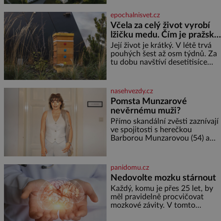
Desné v srdci Jeseníků. Během
jediného dne můžete
epochalnisvet.cz
nahlédnout do útrob jedné z
Včela za celý život vyrobí
nejvýznamnějších vodních
lžičku medu. Čím je pražský
elektráren v Evropě, vydat se na
med ze střech tak ceněný?
horské hřebeny, projet se na
Její život je krátký. V létě trvá
koloběžce a den zakončit
pouhých šest až osm týdnů. Za
poznáváním památek ve
tu dobu navštíví desetitisíce
Velkých Losinách nebo v
květů, nalétá stovky kilometrů a
termálním
vyrobí přibližně devět gramů
medu – zhruba jednu čajovou
nasehvezdy.cz
lžičku. Sama o sobě se může
Pomsta Munzarové
zdát bezvýznamná. Teprve když
nevěrnému muži?
se spojí s dalšími desítkami tisíc
příslušnic svého včelstva,
Přímo skandální zvěsti zaznívají
vznikne jeden z
ve spojitosti s herečkou
nejdokonalejších organismů
Barborou Munzarovou (54) a
hercem Martinem Trnavským
(56). Munzarová měla být totiž
viděna s jakýmsi sympaťákem, s
panidomu.cz
nímž se velmi družně, až d
Nedovolte mozku stárnout
Každý, komu je přes 25 let, by
měl pravidelně procvičovat
mozkové závity. V tomto
období se totiž začíná