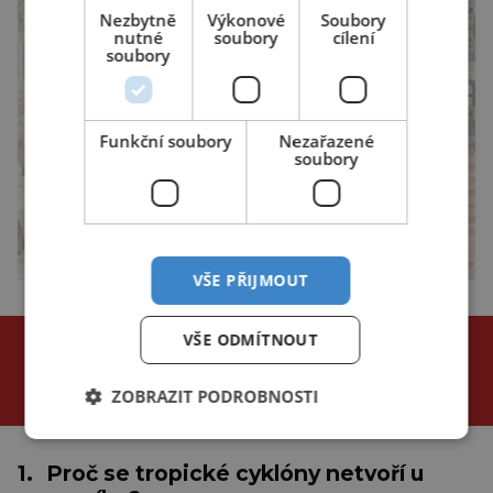
Nezbytně
Výkonové
Soubory
nutné
soubory
cílení
soubory
Funkční soubory
Nezařazené
soubory
VŠE PŘIJMOUT
NEJČTENĚJŠÍ ČLÁNKY
VŠE ODMÍTNOUT
za poslední
ZOBRAZIT PODROBNOSTI
24 hodin
3 dny
týden
1.
Proč se tropické cyklóny netvoří u