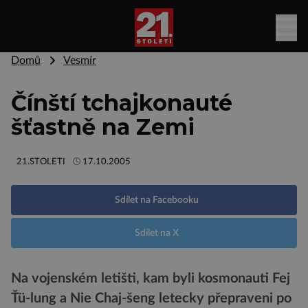
Domů
Vesmír
Čínští tchajkonauté
šťastně na Zemi
21.STOLETI
17.10.2005
Sdílet na Facebooku
Sdílet na X
Na vojenském letišti, kam byli kosmonauti Fej
Ťü-lung a Nie Chaj-šeng letecky přepraveni po