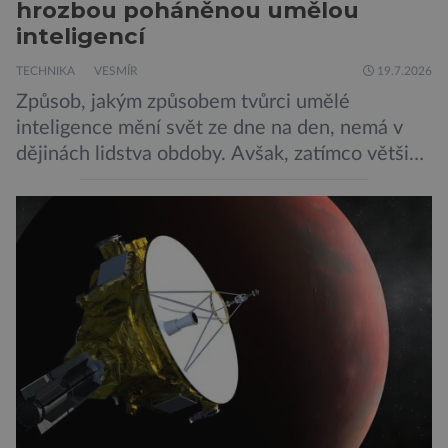
hrozbou poháněnou umělou
inteligencí
TECHNIKA
VESMÍR
19.7.2026
Způsob, jakým způsobem tvůrci umělé
inteligence mění svět ze dne na den, nemá v
dějinách lidstva obdoby. Avšak, zatímco většina
pozornosti se soustředí na chatboty,
generování obrázků nebo automatizaci práce,
bezpečnostní experti upozorňují na mnohem
méně nápadné riziko. Podle některých
odborníků by už během příštích dvou let mohly
pokročilé systémy AI výrazně usnadnit
kybernetické útoky […]