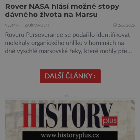
Rover NASA hlásí možné stopy
dávného života na Marsu
VESMÍR
ZAJÍMAVOSTI
26.6.2026
Roveru Perseverance se podařilo identifikovat
molekuly organického uhlíku v horninách na
dně vyschlé marsovské řeky, které mohly před
miliardami let vzniknout působením vody.
Svědčí snad o dávném životě na planetě?
Měření provedená přístrojem Sherloc,
DALŠÍ ČLÁNKY ›
umístěném na roveru Perseverance,
identifikovala organický uhlík v jílovcích z
reklama
výchozů, což jsou vyhaslé podzemní lávové
proudy vystupující na povrch, sopky […]