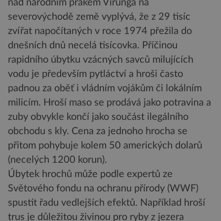
nad národním prakem Virunga na
severovýchodě země vyplývá, že z 29 tisíc
zvířat napočítaných v roce 1974 přežila do
dnešních dnů necelá tisícovka. Příčinou
rapidního úbytku vzácných savců milujících
vodu je především pytláctví a hroši často
padnou za oběť i vládním vojákům či lokálním
milicím. Hroší maso se prodává jako potravina a
zuby obvykle končí jako součást ilegálního
obchodu s kly. Cena za jednoho hrocha se
přitom pohybuje kolem 50 amerických dolarů
(necelých 1200 korun).
Úbytek hrochů může podle expertů ze
Světového fondu na ochranu přírody (WWF)
spustit řadu vedlejších efektů. Například hroší
trus je důležitou živinou pro ryby z jezera