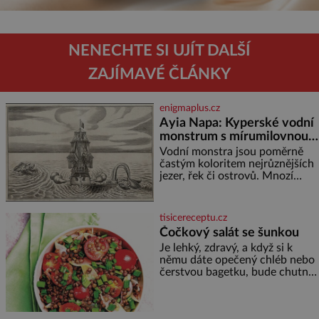
NENECHTE SI UJÍT DALŠÍ
ZAJÍMAVÉ ČLÁNKY
enigmaplus.cz
Ayia Napa: Kyperské vodní
monstrum s mírumilovnou
povahou
Vodní monstra jsou poměrně
častým koloritem nejrůznějších
jezer, řek či ostrovů. Mnozí
skeptici to přikládají hlavně
snaze dané místo zviditelnit a
přitáhnout k němu pozornost
tisicereceptu.cz
záhadám nakloněných turi
Čočkový salát se šunkou
Je lehký, zdravý, a když si k
němu dáte opečený chléb nebo
čerstvou bagetku, bude chutnat
jedna báseň. Suroviny 250 g
vaší oblíbené čočky 150 g
cherry rajčátek 1 velká červená