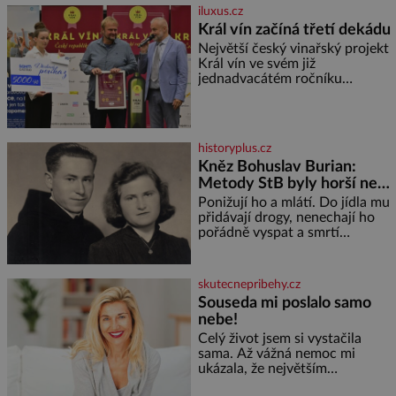
cibule 2 lžíce
iluxus.cz
Král vín začíná třetí dekádu
Největší český vinařský projekt
Král vín ve svém již
jednadvacátém ročníku
představil nejlepší domácí vína.
Ta vybírala odborná porota z
celkem 1260 vzorků od 157
vinařů. Král vín, který se – i pře
historyplus.cz
Kněz Bohuslav Burian:
Metody StB byly horší než
gestapácké trýznění
Ponižují ho a mlátí. Do jídla mu
přidávají drogy, nenechají ho
pořádně vyspat a smrtí
vyhrožují i jeho nejbližším.
Burian kruté týrání nevydrží a
estébákům podepíše všechno,
skutecnepribehy.cz
co po něm chtějí. Svým
Souseda mi poslalo samo
podpisem jim potvrdí také to, že
nebe!
na něj během výslechů nikdo
nevyvíjel fyzický ani psychický
Celý život jsem si vystačila
nátlak. Syn brněnského řezníka
sama. Až vážná nemoc mi
chce být knězem a
ukázala, že největším
bohatstvím nejsou peníze ani