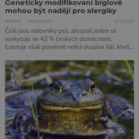
Geneticky modifikovaní bíglové
mohou být nadějí pro alergiky
PŘÍRODA
ZAJÍMAVOSTI
7.8.2026
Češi jsou milovníky psů, alespoň jeden se
vyskytuje ve 42 % českých domácností.
Existuje však poměrně velká skupina lidí, kteří
by si psa rádi pořídili, ale nemohou, protože
jsou alergičtí. Jejich imunitní systém
přecitlivěle reaguje na proteiny obsažené v
psích slinách, potu, moči a šupinkách kůže,
zachycených v srsti. Vědci nyní geneticky
upravili psy, aby […]