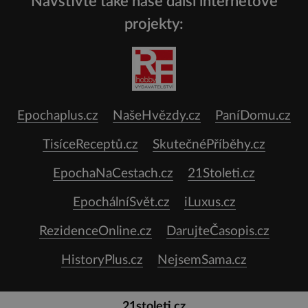
Navštivte také naše další internetové
projekty:
Epochaplus.cz
NašeHvězdy.cz
PaníDomu.cz
TisíceReceptů.cz
SkutečnéPříběhy.cz
EpochaNaCestach.cz
21Stoleti.cz
EpochálníSvět.cz
iLuxus.cz
RezidenceOnline.cz
DarujteČasopis.cz
HistoryPlus.cz
NejsemSama.cz
21stoleti.cz