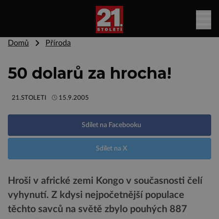
Domů
Příroda
50 dolarů za hrocha!
21.STOLETI
15.9.2005
Sdílet na Facebooku
Sdílet na X
Hroši v africké zemi Kongo v současnosti čelí
vyhynutí. Z kdysi nejpočetnější populace
těchto savců na světě zbylo pouhých 887