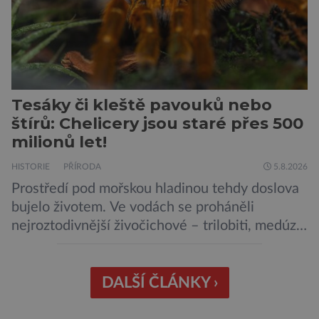
Tesáky či kleště pavouků nebo
štírů: Chelicery jsou staré přes 500
milionů let!
HISTORIE
PŘÍRODA
5.8.2026
Prostředí pod mořskou hladinou tehdy doslova
bujelo životem. Ve vodách se proháněli
nejroztodivnější živočichové – trilobiti, medúzy
či hlavonožci. V dávném kambriu žil také
prazvláštní stonožce podobný tvor, který měl
zárodky zbraní typických pro dnešní pavouky.
DALŠÍ ČLÁNKY ›
Pavouci, štíři či klíšťata jsou členovci patřící do
skupiny klepítkatců. Vyznačují se takzvanými