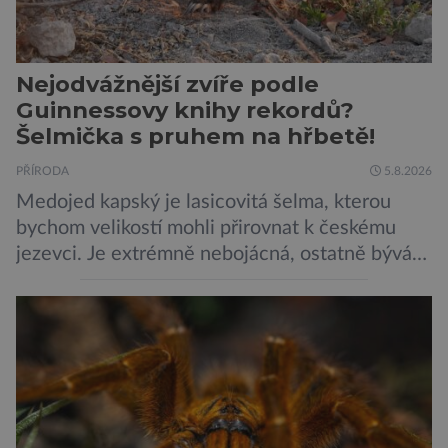
Nejodvážnější zvíře podle
Guinnessovy knihy rekordů?
Šelmička s pruhem na hřbetě!
PŘÍRODA
5.8.2026
Medojed kapský je lasicovitá šelma, kterou
bychom velikostí mohli přirovnat k českému
jezevci. Je extrémně nebojácná, ostatně bývá
označována za nejodvážnější zvíře vůbec. V
této souvislosti je dokonce zapsána do
Guinnessovy knihy rekordů. Navzdory svému
názvu nežije pouze v jižní Africe, ale domovem
je mu valná část černého kontinentu a
vyskytuje se rovněž v oblastech […]