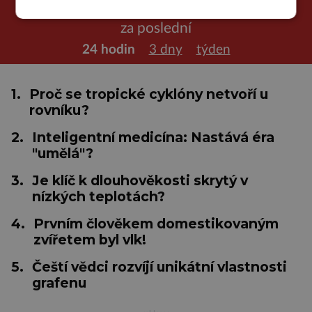
NEJČTENĚJŠÍ ČLÁNKY
za poslední
24 hodin
3 dny
týden
1.
Proč se tropické cyklóny netvoří u
rovníku?
2.
Inteligentní medicína: Nastává éra
"umělá"?
3.
Je klíč k dlouhověkosti skrytý v
nízkých teplotách?
4.
Prvním člověkem domestikovaným
zvířetem byl vlk!
5.
Čeští vědci rozvíjí unikátní vlastnosti
grafenu