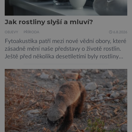
Jak rostliny slyší a mluví?
OBJEVY
PŘÍRODA
6.8.2026
Fytoakustika patří mezi nové vědní obory, které
zásadně mění naše představy o životě rostlin.
Ještě před několika desetiletími byly rostliny
považovány za tiché a pasivní organismy, které
pouze reagují na změny prostředí. Moderní
výzkum však ukazuje, že skutečnost je mnohem
zajímavější. Rostliny totiž dokážou své okolí
vnímat prostřednictvím mechanických podnětů
a samy také vydávají zvuky […]