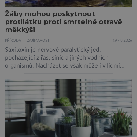
Žáby mohou poskytnout
protilátku proti smrtelné otravě
měkkýši
PŘÍRODA
ZAJÍMAVOSTI
7.8.2026
Saxitoxin je nervově paralytický jed,
pocházející z řas, sinic a jiných vodních
organismů. Nacházet se však může i v lidmi
konzumovaných mlžích, jako jsou ústřice nebo
slávky. K příznakům otravy patří paralýza
dýchacích cest, dojít však může až k udušení.
Dosud proti tomuto jedu neexistovala
protilátka, nyní ji zřejmě vědci objevili, ovšem
její zdroj je […]