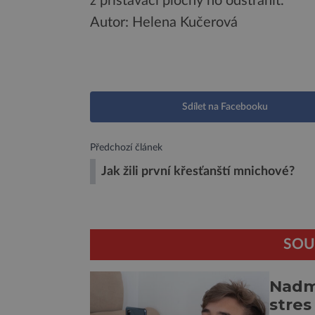
z přistávací plochy ho odstranit.
Autor: Helena Kučerová
Sdílet na Facebooku
Předchozí článek
Jak žili první křesťanští mnichové?
SOU
Nadmě
stres