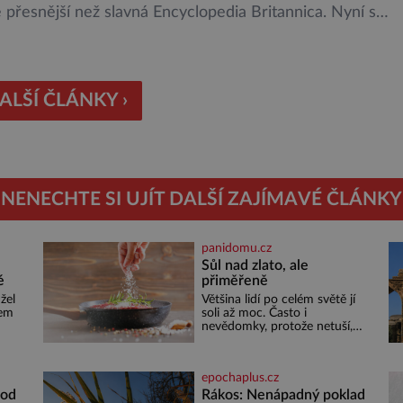
přesnější než slavná Encyclopedia Britannica. Nyní se
ová studna znalostí proměnila v křišťálovou kouli, ze
ělá inteligence věštila, které technologie v dohledné
sti nejvíce zasáhnou naši společnost. Za vším stojí
tí výzkumníci, kteří pomocí umělé inteligence a […]
ALŠÍ ČLÁNKY ›
NENECHTE SI UJÍT DALŠÍ ZAJÍMAVÉ ČLÁNKY
panidomu.cz
Sůl nad zlato, ale
é
přiměřeně
žel
Většina lidí po celém světě jí
sem
soli až moc. Často i
nevědomky, protože netuší,
i
jak velké množství se jí skrývá
žná
v průmyslově vyráběných
cí
potravinách, dokonce i těch
epochaplus.cz
 tím
sladkých. Sůl je zdravá Ale
v ani ne třetinovém množství,
 od
Rákos: Nenápadný poklad