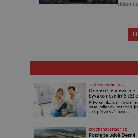
dokonce 
internet
které um
budoucno
australš
D
skutecnepribehy.cz
Odpustit je úleva, ale
bývá to nesmírně těžk
Když se ukázalo, že si man
našel milenku, rozhodla j
se trpělivě vyčkávat,
přesvědčena, že se dříve č
později vrátí k rodině. Mo
je to jedna z nejtěžších vě
epochanacestach.cz
na světě. Ale každý, kdo s
má nějaké zkušenosti, se
Poznejte údolí Desné: