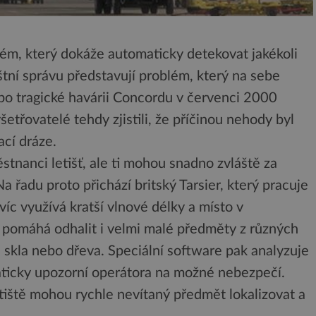
stém, který dokáže automaticky detekovat jakékoli
tištní správu představují problém, který na sebe
po tragické havárii Concordu v červenci 2000
šetřovatelé tehdy zjistili, že příčinou nehody byl
ací dráze.
stnanci letišť, ale ti mohou snadno zvláště za
 řadu proto přichází britský Tarsier, který pracuje
íc využívá kratší vlnové délky a místo v
o pomáhá odhalit i velmi malé předměty z různých
 skla nebo dřeva. Speciální software pak analyzuje
aticky upozorní operátora na možné nebezpečí.
tiště mohou rychle nevítaný předmět lokalizovat a