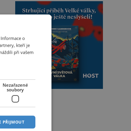
 Informace o
tnery, kteří je
máždili při vašem
Nezařazené
soubory
E PŘIJMOUT