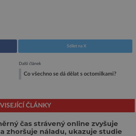
Sdílet na X
Další článek
Co všechno se dá dělat s octomilkami?
VISEJÍCÍ ČLÁNKY
rný čas strávený online zvyšuje
 a zhoršuje náladu, ukazuje studie