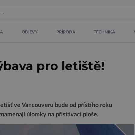
NA
OBJEVY
PŘÍRODA
TECHNIKA
bava pro letiště!
etišť ve Vancouveru bude od příštího roku
znamenají úlomky na přistávací ploše.