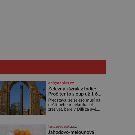
enigmaplus.cz
Železný zázrak z Indie:
Proč tento sloup už 1 600
let nezná rez?
Představa, že železo musí na
dešti během několika let
zrezivět, bere v Dillí za své.
Uprostřed komplexu Qutb
stojí více než sedm metrů
vysoký železný sloup, který už
tisicereceptu.cz
přibližně 1 600 let odolává
počasí
Jahodovo-melounová