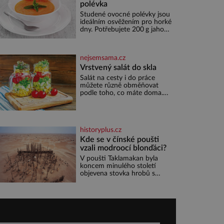
polévka
Studené ovocné polévky jsou
ideálním osvěžením pro horké
dny. Potřebujete 200 g jahod
600 g žlutého melounu 100
ml sladkého dezertního vína
50 g cukru krystal 1 lžíci
nejsemsama.cz
medu 200 g zakysané sm
Vrstvený salát do skla
Salát na cesty i do práce
můžete různě obměňovat
podle toho, co máte doma.
Zálivkou ho zalijte až těsně
před podáváním, aby zeleninu
nerozmočila. Na 2 porce
potřebujete: ✿ 1/4 ledového
historyplus.cz
nebo jiného salátu (římský
salát, polníček…) ✿ 1 malá
Kde se v čínské poušti
konzerva kukuřice ✿ ½
vzali modroocí blonďáci?
okurky ✿ 2 rajčata Zálivka: ✿
V poušti Taklamakan byla
4 lžíce olivového oleje ✿ 1
koncem minulého století
lžíci citronové šťávy ✿ ½
objevena stovka hrobů s
stroužku
téměř netknutými mumiemi.
Všichni mrtví byli pohřbeni s
úctou a četnými milodary. Asi
nejvíc přitom vědce zaujal
hrob tříměsíčního chlapečka s
modrou filcovou čapkou, z