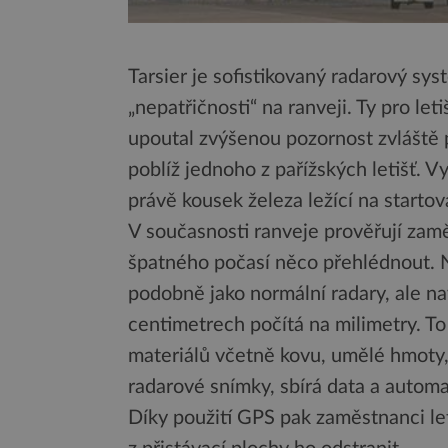
Tarsier je sofistikovaný radarový sy
„nepatřičnosti“ na ranveji. Ty pro le
upoutal zvýšenou pozornost zvláště 
poblíž jednoho z pařížských letišť. Vy
právě kousek železa ležící na startov
V současnosti ranveje prověřují zamě
špatného počasí něco přehlédnout. Na
podobně jako normální radary, ale nav
centimetrech počítá na milimetry. T
materiálů včetně kovu, umělé hmoty,
radarové snímky, sbírá data a autom
Díky použití GPS pak zaměstnanci le