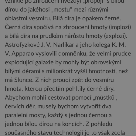
vzniklé po zhroucení hvězdy) „propojí“ s bílou
dírou do jakéhosi „mostu“ mezi různými
oblastmi vesmíru. Bílá díra je opakem černé.
Černá díra spočívá na zhroucení hmoty (implozi)
a bílá díra na prudkém nárůstu hmoty (explozi).
Astrofyzkové J. V. Narlikar a jeho kolega K. M.
V. Apparao vyslovili domněnku, že velmi prudce
explodující galaxie by mohly být obrovskými
bílými děrami s milionkrát vyšší hmotností, než
má Slunce. Z nich proudí zpět do vesmíru
hmota, kterou předtím pohltily černé díry.
Abychom mohli cestovat pomocí „můstků“,
červích děr, musely bychom vytvořit dva
paralelní mosty, každý s jednou černou a
jednou bílou dírou na koncích. Z pohledu
současného stavu technologií je to však zcela