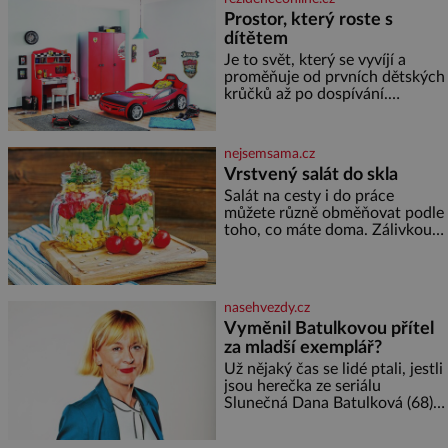
Kohn a Stiassni se stanou
Prostor, který roste s
jednou z hlavních
dítětem
dramaturgických linií festivalu
židovské kultury ŠTETL FEST
Je to svět, který se vyvíjí a
2026. Některé návraty nejsou
proměňuje od prvních dětských
jednoduché. Místa, která si
krůčků až po dospívání.
člověk pamatuje z rodinných
Správně navržený pokoj
vyprávění, už dávno
podporuje bezpečí, kreativitu,
soustředění i odpočinek a
nejsemsama.cz
reaguje na každou etapu života
Vrstvený salát do skla
a specifické potřeby dítěte. Pro
Salát na cesty i do práce
nejmenší je klíčová
můžete různě obměňovat podle
jednoduchost, měkkost a
toho, co máte doma. Zálivkou
bezpečí, proto by pokoj
ho zalijte až těsně před
miminka měl působit především
podáváním, aby zeleninu
klidně a útulně. Předškolní věk
nerozmočila. Na 2 porce
je
potřebujete: ✿ 1/4 ledového
nasehvezdy.cz
nebo jiného salátu (římský salát,
Vyměnil Batulkovou přítel
polníček…) ✿ 1 malá konzerva
za mladší exemplář?
kukuřice ✿ ½ okurky ✿ 2
rajčata Zálivka: ✿ 4 lžíce
Už nějaký čas se lidé ptali, jestli
olivového oleje ✿ 1 lžíci
jsou herečka ze seriálu
citronové šťávy ✿ ½ stroužku
Slunečná Dana Batulková (68) a
její partner, režisér Ondřej Zajíc
(56), ještě vůbec spolu. Herečka