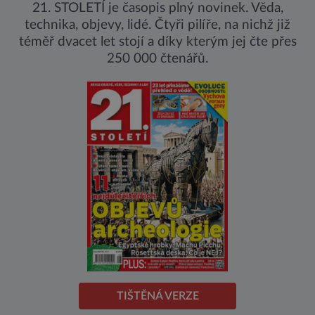
21. STOLETÍ je časopis plný novinek. Věda,
technika, objevy, lidé. Čtyři pilíře, na nichž již
téměř dvacet let stojí a díky kterým jej čte přes
250 000 čtenářů.
TIŠTĚNÁ VERZE