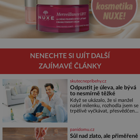
NENECHTE SI UJÍT DALŠÍ
ZAJÍMAVÉ ČLÁNKY
skutecnepribehy.cz
Odpustit je úleva, ale bývá
to nesmírně těžké
Když se ukázalo, že si manžel
našel milenku, rozhodla jsem se
trpělivě vyčkávat, přesvědčena,
že se dříve či později vrátí k
rodině. Možná je to jedna z
nejtěžších věcí na světě. Ale
panidomu.cz
každý, kdo s tím má nějaké
Sůl nad zlato, ale přiměřeně
zkušenosti, se zapřísahá, že