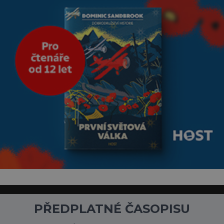
klimatickým podmínkám.
Sucho, prosolené písky a
extrémně
PŘEDPLATNÉ ČASOPISU