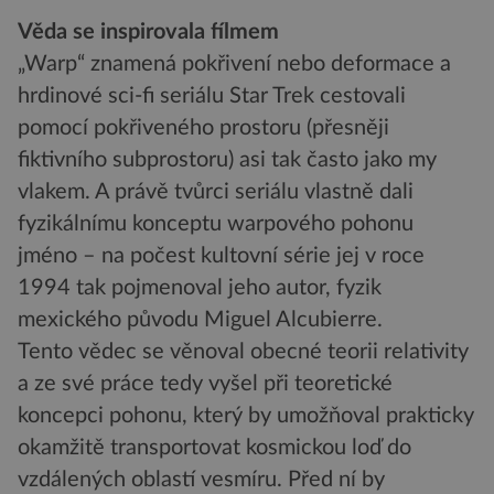
Věda se inspirovala fílmem
„Warp“ znamená pokřivení nebo deformace a
hrdinové sci-fi seriálu Star Trek cestovali
pomocí pokřiveného prostoru (přesněji
fiktivního subprostoru) asi tak často jako my
vlakem. A právě tvůrci seriálu vlastně dali
fyzikálnímu konceptu warpového pohonu
jméno – na počest kultovní série jej v roce
1994 tak pojmenoval jeho autor, fyzik
mexického původu Miguel Alcubierre.
Tento vědec se věnoval obecné teorii relativity
a ze své práce tedy vyšel při teoretické
koncepci pohonu, který by umožňoval prakticky
okamžitě transportovat kosmickou loď do
vzdálených oblastí vesmíru. Před ní by