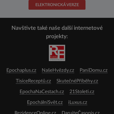
ELEKTRONICKÁ VERZE
Navštivte také naše další internetové
projekty:
Epochaplus.cz
NašeHvězdy.cz
PaníDomu.cz
TisíceReceptů.cz
SkutečnéPříběhy.cz
EpochaNaCestach.cz
21Stoleti.cz
EpochálníSvět.cz
iLuxus.cz
RezidenceOnline.cz
DarujteČasopis.cz