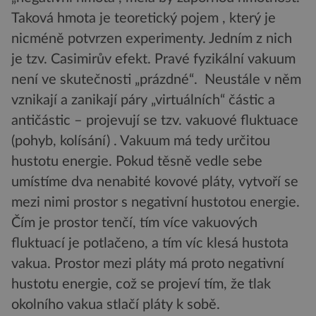
Taková hmota je teoretický pojem , který je
nicméně potvrzen experimenty. Jedním z nich
je tzv. Casimirův efekt. Pravé fyzikální vakuum
není ve skutečnosti „prázdné“. Neustále v něm
vznikají a zanikají páry „virtuálních“ částic a
antičástic – projevují se tzv. vakuové fluktuace
(pohyb, kolísání) . Vakuum má tedy určitou
hustotu energie. Pokud těsně vedle sebe
umístíme dva nenabité kovové pláty, vytvoří se
mezi nimi prostor s negativní hustotou energie.
Čím je prostor tenčí, tím více vakuových
fluktuací je potlačeno, a tím víc klesá hustota
vakua. Prostor mezi pláty má proto negativní
hustotu energie, což se projeví tím, že tlak
okolního vakua stlačí pláty k sobě.