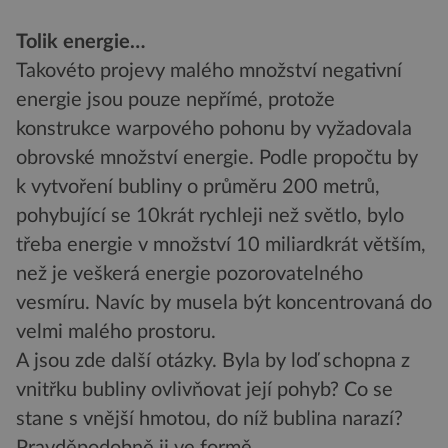
Tolik energie…
Takovéto projevy malého množství negativní
energie jsou pouze nepřímé, protože
konstrukce warpového pohonu by vyžadovala
obrovské množství energie. Podle propočtu by
k vytvoření bubliny o průměru 200 metrů,
pohybující se 10krát rychleji než světlo, bylo
třeba energie v množství 10 miliardkrát větším,
než je veškerá energie pozorovatelného
vesmíru. Navíc by musela být koncentrovaná do
velmi malého prostoru.
A jsou zde další otázky. Byla by loď schopna z
vnitřku bubliny ovlivňovat její pohyb? Co se
stane s vnější hmotou, do níž bublina narazí?
Pravděpodobně ji ve formě