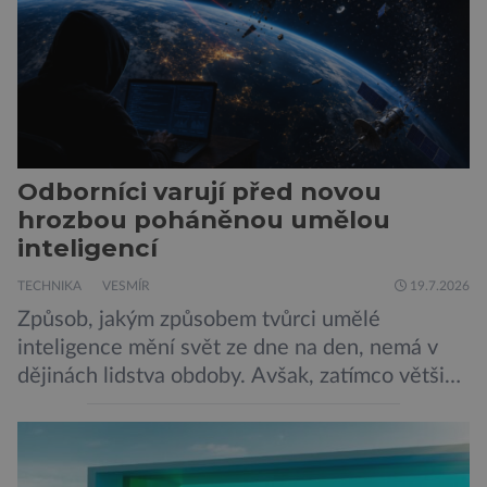
Odborníci varují před novou
hrozbou poháněnou umělou
inteligencí
TECHNIKA
VESMÍR
19.7.2026
Způsob, jakým způsobem tvůrci umělé
inteligence mění svět ze dne na den, nemá v
dějinách lidstva obdoby. Avšak, zatímco většina
pozornosti se soustředí na chatboty,
generování obrázků nebo automatizaci práce,
bezpečnostní experti upozorňují na mnohem