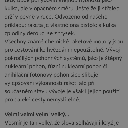
tedy bude pohybovat stejnou hybností jako
kulka, ale v opačném směru. Ještě že ji střelec
drží v pevně v ruce. Odvozeno od našeho
příkladu: raketa je vlastně ona pistole a kulka
zplodiny deroucí se z trysek.
Všechny známé chemické raketové motory jsou
pro cestování ke hvězdám nepoužitelné. Vývoj
pokročilých pohonných systémů, jako je štěpný
nukleární pohon, fůzní nukleární pohon či
anihilační fotonový pohon sice slibuje
vylepšování výkonnosti raket, ale při
současném stavu vývoje je však i jejich použití
pro daleké cesty nemyslitelné.
Velmi velmi velmi velký…
Vesmír je tak velký, že slova selhávají i když je