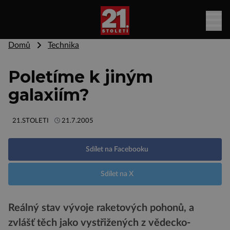
Domů
Technika
Poletíme k jiným
galaxiím?
21.STOLETI
21.7.2005
Sdílet na Facebooku
Sdílet na X
Reálný stav vývoje raketových pohonů, a
zvlášť těch jako vystřižených z vědecko-