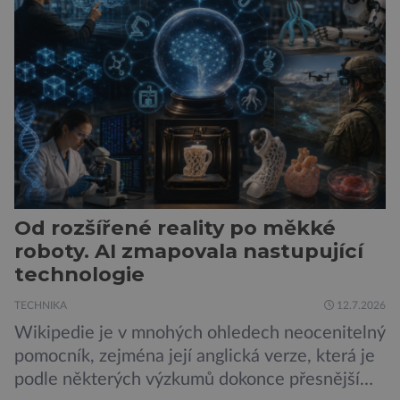
autem, se kterým bez obav vyrazíte za hranice
města Peugeot se u modelu 208 trefil do
černého už […]
Od rozšířené reality po měkké
roboty. AI zmapovala nastupující
technologie
TECHNIKA
12.7.2026
Wikipedie je v mnohých ohledech neocenitelný
pomocník, zejména její anglická verze, která je
podle některých výzkumů dokonce přesnější