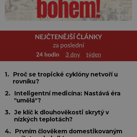
NEJČTENĚJŠÍ ČLÁNKY
za poslední
24 hodin
3 dny
týden
1.
Proč se tropické cyklóny netvoří u
rovníku?
2.
Inteligentní medicína: Nastává éra
"umělá"?
3.
Je klíč k dlouhověkosti skrytý v
nízkých teplotách?
4.
Prvním člověkem domestikovaným