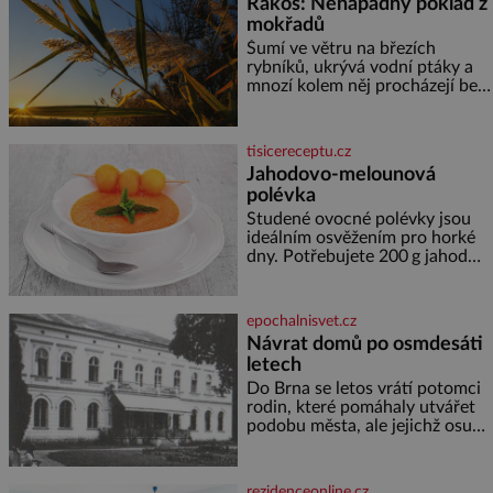
Rákos: Nenápadný poklad z
nejvýznamnějších vodních
mokřadů
elektráren v Evropě, vydat se na
horské hřebeny, projet se na
Šumí ve větru na březích
koloběžce a den zakončit
rybníků, ukrývá vodní ptáky a
poznáváním památek ve
mnozí kolem něj procházejí bez
Velkých Losinách nebo v
povšimnutí. Přesto právě rákos
termálním
pomáhal stavět domy, vyrábět
lodě, zapisovat první texty a
tisicereceptu.cz
inspiroval řadu pověstí. Tato
Jahodovo-melounová
skromná, ale užitečná rostlina
polévka
provází člověka už tisíce let.
Většina lidí vnímá rákos jen jako
Studené ovocné polévky jsou
obyčejnou kulisu letního
ideálním osvěžením pro horké
koupání. Stačí se však podívat
dny. Potřebujete 200 g jahod
600 g žlutého melounu 100 ml
sladkého dezertního vína 50 g
cukru krystal 1 lžíci medu 200 g
epochalnisvet.cz
zakysané sm
Návrat domů po osmdesáti
letech
Do Brna se letos vrátí potomci
rodin, které pomáhaly utvářet
podobu města, ale jejichž osudy
dramaticky přerušila druhá
světová válka. Příběhy rodů
Placzek, Löw-Beer, Fuhrmann,
rezidenceonline.cz