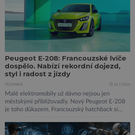
méně nápadné riziko. Podle některých
odborníků by už během příštích dvou let mohly
pokročilé systémy AI výrazně usnadnit
kybernetické útoky […]
Peugeot E-208: Francouzské lvíče
dospělo. Nabízí rekordní dojezd,
styl i radost z jízdy
TECHNIKA
16.7.2026
Malé elektromobily už dávno nejsou jen
městskými přibližovadly. Nový Peugeot E-208
je toho důkazem. Francouzský hatchback si
zachoval svůj atraktivní design, přidal delší
dojezd a modernější technologie, ale hlavně
ukazuje, že i kompaktní elektromobil může být