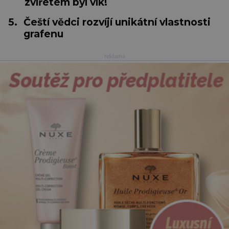
zvířetem byl vlk!
5.
Čeští vědci rozvíjí unikátní vlastnosti
grafenu
reklama