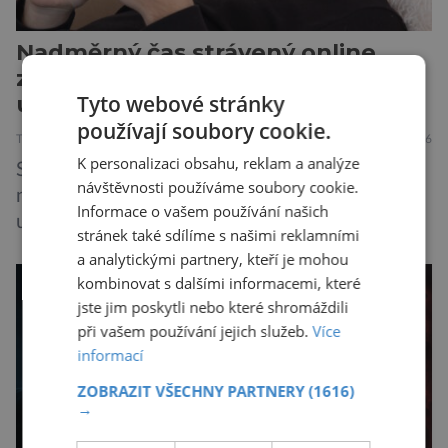
Nadměrný čas strávený online
zvyšuje stres a zhoršuje náladu,
ukazuje studie
Tyto webové stránky
používají soubory cookie.
TECHNIKA
ZAJÍMAVOSTI
4.8.2026
K personalizaci obsahu, reklam a analýze
Studie provedená v loňském roce vědci z
návštěvnosti používáme soubory cookie.
německé Univerzity v Duisburgu-Essenu
Informace o vašem používání našich
ukázala, že nadměrné trávení času online je
stránek také sdílíme s našimi reklamními
spojeno s vyšší úrovní stresu, horší náladou a
a analytickými partnery, kteří je mohou
vede k zanedbávání dalších aktivit. Zúčastnilo
kombinovat s dalšími informacemi, které
se jí 900 dospělých Němců, kteří uvedli, že se v
jste jim poskytli nebo které shromáždili
posledním roce alespoň jednou zapojili do hraní
při vašem používání jejich služeb.
Více
her, sledování pornografie, sledování sociálních
informací
sítí […]
ZOBRAZIT VŠECHNY PARTNERY
(1616)
→