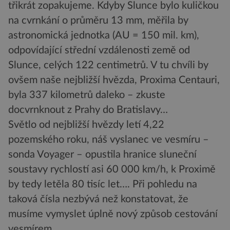
třikrát zopakujeme. Kdyby Slunce bylo kuličkou
na cvrnkání o průměru 13 mm, měřila by
astronomická jednotka (AU = 150 mil. km),
odpovídající střední vzdálenosti země od
Slunce, celých 122 centimetrů. V tu chvíli by
ovšem naše nejbližší hvězda, Proxima Centauri,
byla 337 kilometrů daleko – zkuste
docvrnknout z Prahy do Bratislavy…
Světlo od nejbližší hvězdy letí 4,22
pozemského roku, náš vyslanec ve vesmíru –
sonda Voyager – opustila hranice sluneční
soustavy rychlostí asi 60 000 km/h, k Proximě
by tedy letěla 80 tisíc let…. Při pohledu na
taková čísla nezbývá než konstatovat, že
musíme vymyslet úplně nový způsob cestování
vesmírem.