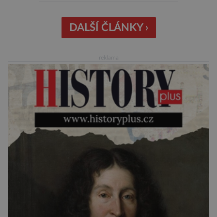
než slavná Encyclopedia Britannica. Nyní se
internetová studna znalostí proměnila v
křišťálovou kouli, ze které umělá inteligence
DALŠÍ ČLÁNKY ›
věštila, které technologie v dohledné
budoucnosti nejvíce zasáhnou naši společnost.
reklama
Za vším stojí australští výzkumníci, kteří pomocí
umělé inteligence a […]