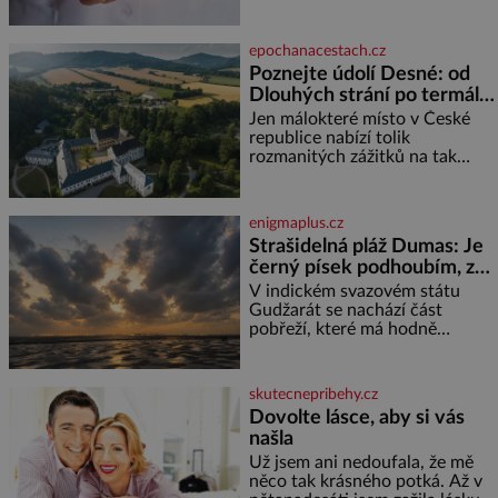
zhoršovat paměť. Možná máte
problém vzpomenout si na
jméno kolegy z práce. Nebo
epochanacestach.cz
marně v paměti lovíte název
Poznejte údolí Desné: od
knížky, kterou jste nedávno
Dlouhých strání po termální
přečetli. Je to opravdu tak, s
věkem jako kdyby se paměť
prameny
Jen málokteré místo v České
rozhodla stávkovat. Cvičte
republice nabízí tolik
rozmanitých zážitků na tak
malém území jako údolí řeky
Desné v srdci Jeseníků. Během
jediného dne můžete
enigmaplus.cz
nahlédnout do útrob jedné z
Strašidelná pláž Dumas: Je
nejvýznamnějších vodních
černý písek podhoubím, ze
elektráren v Evropě, vydat se na
kterého roste zlo?
horské hřebeny, projet se na
V indickém svazovém státu
koloběžce a den zakončit
Gudžarát se nachází část
poznáváním památek ve
pobřeží, které má hodně
Velkých Losinách nebo v
temnou pověst. Jistě k tomu
termálním
přispívá i černý písek této pláže.
Proč má pláž takové netypické
skutecnepribehy.cz
zbarvení? Nakolik jsou pravd
Dovolte lásce, aby si vás
našla
Už jsem ani nedoufala, že mě
něco tak krásného potká. Až v