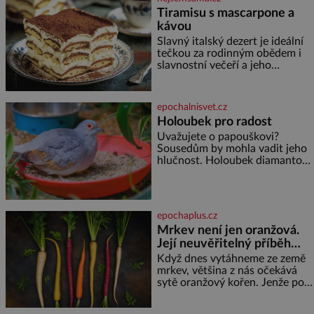
Tiramisu s mascarpone a
kávou
Slavný italský dezert je ideální
tečkou za rodinným obědem i
slavnostní večeří a jeho
příprava je jednodušší, než se
může zdát. Ingredience pro 4
osoby: 250 g mascarpone 3
epochalnisvet.cz
vejce 80 g cukru 200 g
Holoubek pro radost
cukrářských piškotů 250 ml
Uvažujete o papouškovi?
silné kávy 2 lžíce amaretta
Sousedům by mohla vadit jeho
kakao na posypání Postup:
hlučnost. Holoubek diamantový
Oddělte žloutky od bílků.
komunikuje téměř
Žloutky vyšlehejte s cukrem do
neslyšitelným pípáním, je
světlé pěny a postupně do nich
roztomilý a hodí se i pro
vmíchejte mascarpone, aby
chovatele začátečníky. Jedná
vznikl hladký
epochaplus.cz
se o nenáročného klidného
Mrkev není jen oranžová.
ptáčka, který většinu dne jen
Její neuvěřitelný příběh
posedává. Hodně času tráví na
zemi, kde sbírá zbytky semínek
začíná fialovou barvou
Když dnes vytáhneme ze země
Jeho domovinou je prakticky
mrkev, většina z nás očekává
celá Austrálie s výjimkou
sytě oranžový kořen. Jenže po
pobřežní oblasti.
většinu své historie je mrkev
všechno možné, jen ne