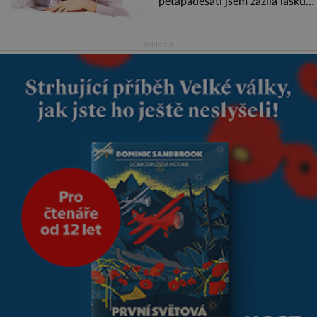
pětapadesáti jsem zažila lásku
na první pohled. Poprvé jsem se
vdávala, když mi bylo dvacet.
Oba jsme byli mladí a byl to tak
reklama
říkajíc sňatek z rozumu. Rodiče
nás dali dohromady, Toník byl
dobře zaopatřený mladý muž.
Manželství nám oběma moc
nesvědčilo, brzy jsme zjistili, že