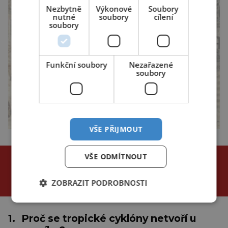
Nezbytně
Výkonové
Soubory
nutné
soubory
cílení
soubory
Funkční soubory
Nezařazené
soubory
VŠE PŘIJMOUT
NEJČTENĚJŠÍ ČLÁNKY
VŠE ODMÍTNOUT
za poslední
ZOBRAZIT PODROBNOSTI
24 hodin
3 dny
týden
1.
Proč se tropické cyklóny netvoří u