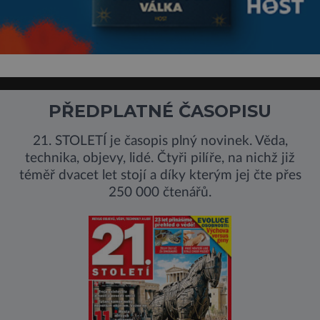
PŘEDPLATNÉ ČASOPISU
21. STOLETÍ je časopis plný novinek. Věda,
technika, objevy, lidé. Čtyři pilíře, na nichž již
téměř dvacet let stojí a díky kterým jej čte přes
250 000 čtenářů.