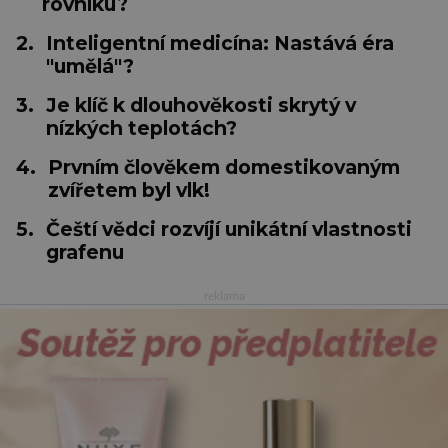
rovníku?
2.
Inteligentní medicína: Nastává éra
"umělá"?
3.
Je klíč k dlouhověkosti skrytý v
nízkých teplotách?
4.
Prvním člověkem domestikovaným
zvířetem byl vlk!
5.
Čeští vědci rozvíjí unikátní vlastnosti
grafenu
reklama