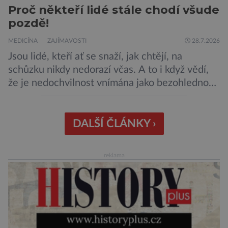
Proč někteří lidé stále chodí všude
pozdě!
MEDICÍNA
ZAJÍMAVOSTI
28.7.2026
Jsou lidé, kteří ať se snaží, jak chtějí, na
schůzku nikdy nedorazí včas. A to i když vědí,
že je nedochvilnost vnímána jako bezohlednost
či projev nedostatečné úcty k protistraně.
Nejnovější průzkumy ukazují, že za to lidé, kteří
chodí chronicky pozdě, možná úplně nemohou.
DALŠÍ ČLÁNKY ›
Jaké jsou nejčastější příčiny nedochvilnosti? A
dá se s ní bojovat? […]
reklama