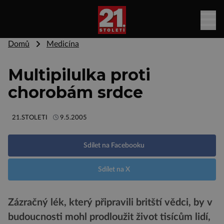
Domů
Medicína
Multipilulka proti
chorobám srdce
21.STOLETI
9.5.2005
Sdílet na Facebooku
Sdílet na X
Zázračný lék, který připravili britští vědci, by v
budoucnosti mohl prodloužit život tisícům lidí,