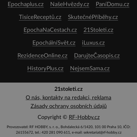
Epochaplus.cz
NašeHvězdy.cz
PaníDomu.cz
TisíceReceptů.cz
SkutečnéPříběhy.cz
EpochaNaCestach.cz
21Stoleti.cz
EpochálníSvět.cz
iLuxus.cz
RezidenceOnline.cz
DarujteČasopis.cz
HistoryPlus.cz
NejsemSama.cz
21stoleti.cz
O nás, kontakty na redakci, reklama
Zásady ochrany osobních údajů
Copyright ©
RF-Hobby.cz
Provozovatel: RF HOBBY, s. r. o., Bohdalecká 6/1420, 101 00 Praha 10, IČO:
26155672, tel.: 420 281 090 611, e-mail: sekretariat@rf-hobby.cz