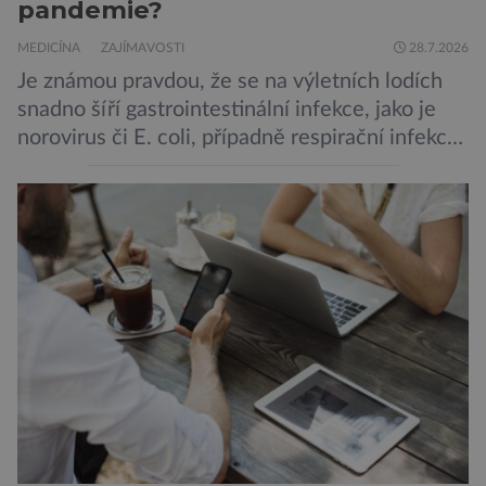
pandemie?
MEDICÍNA
ZAJÍMAVOSTI
28.7.2026
Je známou pravdou, že se na výletních lodích
snadno šíří gastrointestinální infekce, jako je
norovirus či E. coli, případně respirační infekce,
jak tomu bylo na počátku pandemie covidu.
Ovšem slyšet o prvním ohnisku hantaviru na
výletní lodi bylo znepokojivé i pro odborníky.
Zdá se, že nebezpečí bylo prozatím zažehnáno.
Máme se bát nové pandemie? Hantavirus […]