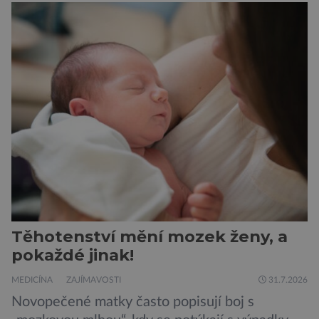
doporučení se nyní staly konzervované
sardinky, které si může dovolit opravdu každý
„Místo toho, aby poskytovaly izolované
mononutrienty, jsou rybí konzervy kompletní
potravinou,“ říká nutriční specialista Colin
Robertson a zdůrazňuje […]
Těhotenství mění mozek ženy, a
pokaždé jinak!
MEDICÍNA
ZAJÍMAVOSTI
31.7.2026
Novopečené matky často popisují boj s