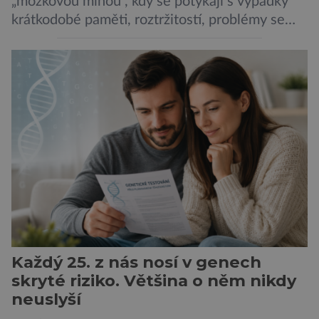
„mozkovou mlhou“, kdy se potýkají s výpadky
krátkodobé paměti, roztržitostí, problémy se
vyjádřit či neschopností udržet pozornost. Tyto
obtíže byly dlouhou dobu připisovány
nedostatku spánku a stresu při péči o
novorozence. Nyní se však ukazuje, že za tím
stojí změny v mozku vyvolané těhotenstvím!
Poporodní mozková mlha, v angličtině […]
Každý 25. z nás nosí v genech
skryté riziko. Většina o něm nikdy
neuslyší