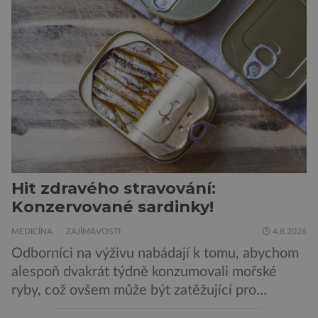
Hit zdravého stravování:
Konzervované sardinky!
MEDICÍNA
ZAJÍMAVOSTI
4.8.2026
Odborníci na výživu nabádají k tomu, abychom
alespoň dvakrát týdně konzumovali mořské
ryby, což ovšem může být zatěžující pro
peněženku. Dobrou zprávou je, že hvězdou