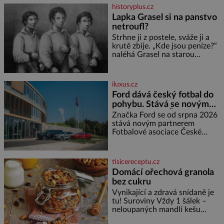
oranžová. Je fialová, žlutá, bílá,
historyplus.cz
někdy dokonce téměř černá. Až
Lapka Grasel si na panstvo
díky stovkám let pečlivého
netroufl?
šlechtění se z ní stává zelenina,
bez které si českou zahradu ani
Strhne ji z postele, sváže ji a
nedokážeme představit. Její
krutě zbije. „Kde jsou peníze?“
příběh je
naléhá Grasel na starou
švadlenku. Když mu to
neprozradí – ostatně ani
nemůže, protože žádné nemá,
iluxus.cz
spokojí se lupič s několika
Ford dává český fotbal do
měďáky a štůčky látky. Zraněná
pohybu. Stává se novým
žena pár dní nato umírá. Je to
partnerem FAČR
muž nebývale krutý. Jeho činy
Značka Ford se od srpna 2026
budí hrůzu ještě dlouho po jeho
stává novým partnerem
smrti
Fotbalové asociace České
republiky. V rámci tříleté
spolupráce zajistí mobilitu
asociace, reprezentačních týmů
tisicereceptu.cz
i českého fotbalu v regionech.
Domácí ořechová granola
Partner
bez cukru
Vynikající a zdravá snídaně je
tu! Suroviny Vždy 1 šálek –
neloupaných mandlí kešu
ořechů vlašských ořechů