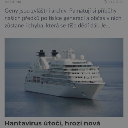
MEDICÍNA
30.7.2026
Geny jsou zvláštní archiv. Pamatují si příběhy
našich předků po tisíce generací a občas v nich
zůstane i chyba, která se tiše dědí dál. Je
nenápadná. Nepůsobí bolest ani únavu. Člověk
o ní nemusí vědět celý život. Přesto může
jednou rozhodnout o zdraví jeho dítěte. Právě
to je případ řady dědičných onemocnění,
například cystické fibrózy, […]
Hantavirus útočí, hrozí nová