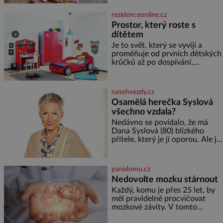
slunečnicových semínek
semínek dýně rozinek 3 šálky
rezidenceonline.cz
ovesných vloček 1 lžíce mlet
Prostor, který roste s
dítětem
Je to svět, který se vyvíjí a
proměňuje od prvních dětských
krůčků až po dospívání.
Správně navržený pokoj
podporuje bezpečí, kreativitu,
soustředění i odpočinek a
nasehvezdy.cz
reaguje na každou etapu života
Osamělá herečka Syslová
a specifické potřeby dítěte. Pro
všechno vzdala?
nejmenší je klíčová
jednoduchost, měkkost a
Nedávno se povídalo, že má
bezpečí, proto by pokoj
Dana Syslová (80) blízkého
miminka měl působit především
přítele, který je jí oporou. Ale je
klidně a útulně. Předškolní věk
to ještě vůbec pravda? V
je
posledních dnech čím dál
častěji mluví o svém odchodu.
panidomu.cz
Dohnala ji snad samota? Půs
Nedovolte mozku stárnout
Každý, komu je přes 25 let, by
měl pravidelně procvičovat
mozkové závity. V tomto
období se totiž začíná