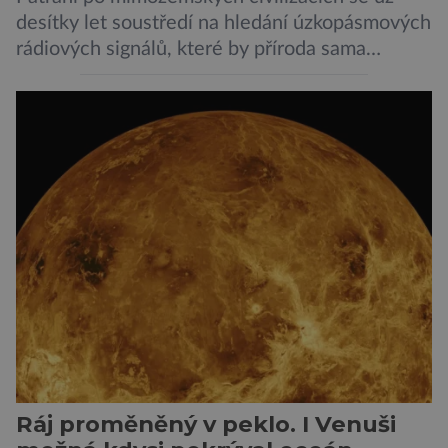
desítky let soustředí na hledání úzkopásmových
rádiových signálů, které by příroda sama
vytvořila jen stěží. Nová studie však naznačuje,
že právě tato strategie může být až příliš
svazující. Cestou vesmírem se totiž signál může
natolik změnit, že ho naše algoritmy vyhodnotí
jako obyčejný šum. A priori to samozřejmě
neznamená, […]
Ráj proměněný v peklo. I Venuši