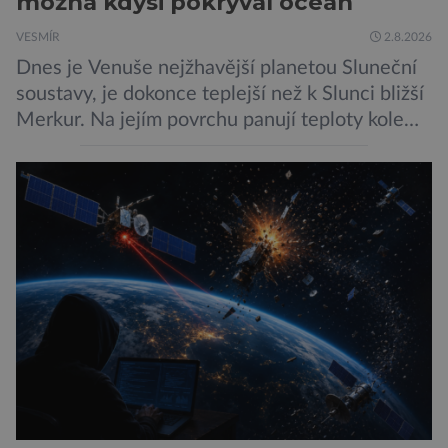
možná kdysi pokrýval oceán
VESMÍR
2.8.2026
Dnes je Venuše nejžhavější planetou Sluneční
soustavy, je dokonce teplejší než k Slunci bližší
Merkur. Na jejím povrchu panují teploty kolem
464 °C, atmosféra je více než devadesátkrát
hustší než na Zemi a aby toho nebylo málo, z
oblaků se snáší kapky kyseliny sírové. Zkrátka,
není to prostředí, ve kterém by příčetný člověk
chtěl strávit […]