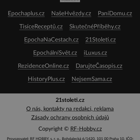
Epochaplus.cz
NašeHvězdy.cz
PaníDomu.cz
TisíceReceptů.cz
SkutečnéPříběhy.cz
EpochaNaCestach.cz
21Stoleti.cz
EpochálníSvět.cz
iLuxus.cz
RezidenceOnline.cz
DarujteČasopis.cz
HistoryPlus.cz
NejsemSama.cz
21stoleti.cz
O nás, kontakty na redakci, reklama
Zásady ochrany osobních údajů
Copyright ©
RF-Hobby.cz
Provozovatel: RF HOBBY, s. r. o., Bohdalecká 6/1420, 101 00 Praha 10, IČO: