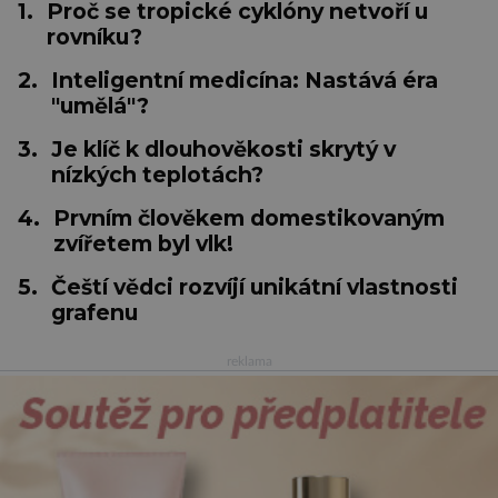
1.
Proč se tropické cyklóny netvoří u
rovníku?
2.
Inteligentní medicína: Nastává éra
"umělá"?
3.
Je klíč k dlouhověkosti skrytý v
nízkých teplotách?
4.
Prvním člověkem domestikovaným
zvířetem byl vlk!
5.
Čeští vědci rozvíjí unikátní vlastnosti
grafenu
reklama