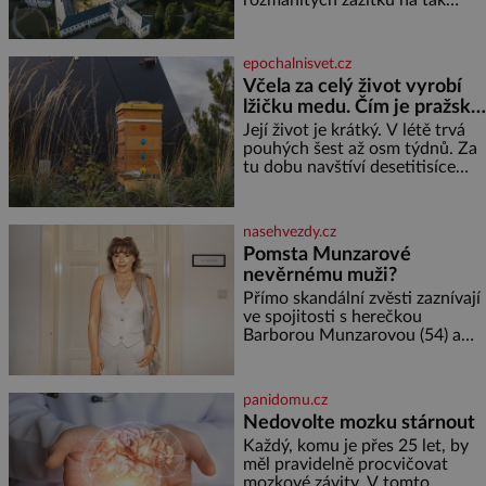
města,
malém území jako údolí řeky
Desné v srdci Jeseníků. Během
jediného dne můžete
epochalnisvet.cz
nahlédnout do útrob jedné z
Včela za celý život vyrobí
nejvýznamnějších vodních
lžičku medu. Čím je pražský
elektráren v Evropě, vydat se na
med ze střech tak ceněný?
horské hřebeny, projet se na
Její život je krátký. V létě trvá
koloběžce a den zakončit
pouhých šest až osm týdnů. Za
poznáváním památek ve
tu dobu navštíví desetitisíce
Velkých Losinách nebo v
květů, nalétá stovky kilometrů a
termálním
vyrobí přibližně devět gramů
medu – zhruba jednu čajovou
nasehvezdy.cz
lžičku. Sama o sobě se může
Pomsta Munzarové
zdát bezvýznamná. Teprve když
nevěrnému muži?
se spojí s dalšími desítkami tisíc
příslušnic svého včelstva,
Přímo skandální zvěsti zaznívají
vznikne jeden z
ve spojitosti s herečkou
nejdokonalejších organismů
Barborou Munzarovou (54) a
hercem Martinem Trnavským
(56). Munzarová měla být totiž
viděna s jakýmsi sympaťákem, s
panidomu.cz
nímž se velmi družně, až d
Nedovolte mozku stárnout
Každý, komu je přes 25 let, by
měl pravidelně procvičovat
mozkové závity. V tomto