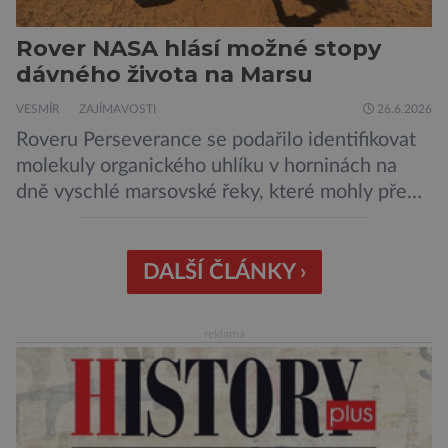
Rover NASA hlásí možné stopy
dávného života na Marsu
VESMÍR
ZAJÍMAVOSTI
26.6.2026
Roveru Perseverance se podařilo identifikovat
molekuly organického uhlíku v horninách na
dně vyschlé marsovské řeky, které mohly před
miliardami let vzniknout působením vody.
Svědčí snad o dávném životě na planetě?
Měření provedená přístrojem Sherloc,
DALŠÍ ČLÁNKY ›
umístěném na roveru Perseverance,
identifikovala organický uhlík v jílovcích z
reklama
výchozů, což jsou vyhaslé podzemní lávové
proudy vystupující na povrch, sopky […]