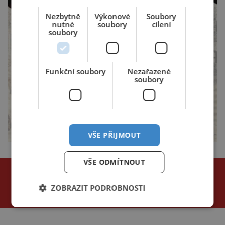
Nezbytně
Výkonové
Soubory
nutné
soubory
cílení
soubory
Funkční soubory
Nezařazené
soubory
VŠE PŘIJMOUT
VŠE ODMÍTNOUT
NEJČTENĚJŠÍ ČLÁNKY
za poslední
ZOBRAZIT PODROBNOSTI
24 hodin
3 dny
týden