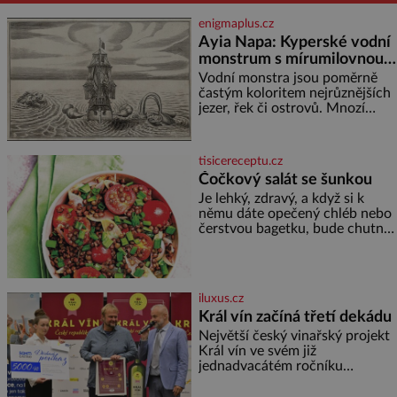
enigmaplus.cz
Ayia Napa: Kyperské vodní
monstrum s mírumilovnou
povahou
Vodní monstra jsou poměrně
častým koloritem nejrůznějších
jezer, řek či ostrovů. Mnozí
skeptici to přikládají hlavně
snaze dané místo zviditelnit a
přitáhnout k němu pozornost
tisicereceptu.cz
záhadám nakloněných turi
Čočkový salát se šunkou
Je lehký, zdravý, a když si k
němu dáte opečený chléb nebo
čerstvou bagetku, bude chutnat
jedna báseň. Suroviny 250 g
vaší oblíbené čočky 150 g
cherry rajčátek 1 velká červená
cibule 2 lžíce
iluxus.cz
Král vín začíná třetí dekádu
Největší český vinařský projekt
Král vín ve svém již
jednadvacátém ročníku
představil nejlepší domácí vína.
Ta vybírala odborná porota z