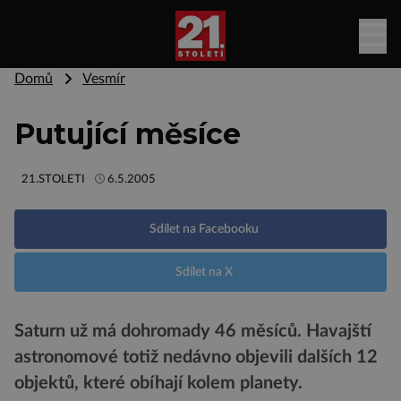
Domů
Vesmír
Putující měsíce
21.STOLETI
6.5.2005
Sdílet na Facebooku
Sdílet na X
Saturn už má dohromady 46 měsíců. Havajští
astronomové totiž nedávno objevili dalších 12
objektů, které obíhají kolem planety.