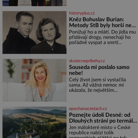
celkem 1260 vzorků od 157
vinařů. Král vín, který se – i pře
historyplus.cz
Kněz Bohuslav Burian:
Metody StB byly horší než
gestapácké trýznění
Ponižují ho a mlátí. Do jídla mu
přidávají drogy, nenechají ho
pořádně vyspat a smrtí
vyhrožují i jeho nejbližším.
Burian kruté týrání nevydrží a
estébákům podepíše všechno,
skutecnepribehy.cz
co po něm chtějí. Svým
Souseda mi poslalo samo
podpisem jim potvrdí také to, že
nebe!
na něj během výslechů nikdo
nevyvíjel fyzický ani psychický
Celý život jsem si vystačila
nátlak. Syn brněnského řezníka
sama. Až vážná nemoc mi
chce být knězem a
ukázala, že největším
bohatstvím nejsou peníze ani
vlastní byt, ale člověk, který je
ochotný podat pomocnou ruku.
epochanacestach.cz
Vždycky jsem byla spíš
Poznejte údolí Desné: od
samotářka. Nepotřebovala jsem
Dlouhých strání po termální
kolem sebe partu kamarádek
prameny
ani partnera. Stačily mi knihy,
Jen málokteré místo v České
práce a hlavně klid. Hned po
republice nabízí tolik
studiích jsem odešla z rodného
rozmanitých zážitků na tak