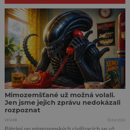
Mimozemšťané už možná volali.
Jen jsme jejich zprávu nedokázali
rozpoznat
VESMÍR
8.8.2026
Pátrání po mimozemských civilizacích se už