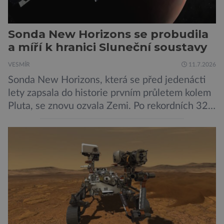
Sonda New Horizons se probudila
a míří k hranici Sluneční soustavy
VESMÍR
11.7.2026
Sonda New Horizons, která se před jedenácti
lety zapsala do historie prvním průletem kolem
Pluta, se znovu ozvala Zemi. Po rekordních 321
dnech v hibernačním režimu se ve vzdálenosti
9,5 miliardy kilometrů od Země probrala a
podle NASA je ve výtečném stavu. Nyní ji čeká
další etapa její mise, jejíž ambicí je přinést
dosud nejpodrobnější […]