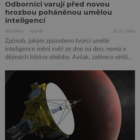
Odborníci varují před novou
hrozbou poháněnou umělou
inteligencí
TECHNIKA
VESMÍR
19.7.2026
Způsob, jakým způsobem tvůrci umělé
inteligence mění svět ze dne na den, nemá v
dějinách lidstva obdoby. Avšak, zatímco většina
pozornosti se soustředí na chatboty,
generování obrázků nebo automatizaci práce,
bezpečnostní experti upozorňují na mnohem
méně nápadné riziko. Podle některých
odborníků by už během příštích dvou let mohly
pokročilé systémy AI výrazně usnadnit
kybernetické útoky […]