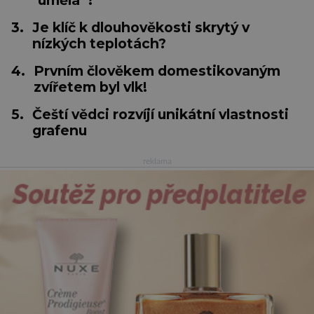
"umělá"?
3.
Je klíč k dlouhověkosti skrytý v
nízkých teplotách?
4.
Prvním člověkem domestikovaným
zvířetem byl vlk!
5.
Čeští vědci rozvíjí unikátní vlastnosti
grafenu
reklama