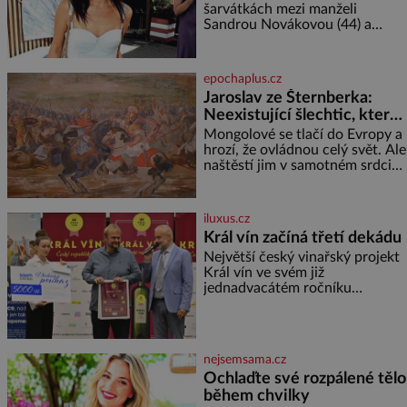
šarvátkách mezi manželi
Sandrou Novákovou (44) a
Vojtěchem Moravcem (39) se
toho napsalo už hodně. Ale kdo
by doufal, že horká zem u
epochaplus.cz
herečky ze seriálu Ulice a
Jaroslav ze Šternberka:
režiséra vychladne,
Neexistující šlechtic, který
z Moravy vyžene Mongoly
Mongolové se tlačí do Evropy a
hrozí, že ovládnou celý svět. Ale
naštěstí jim v samotném srdci
Evropy stojí v cestě malé, ale
silné království, které dokáže
dobyvatelské hordy zastavit. Co
iluxus.cz
nedokáže žádná z asijských říší,
Král vín začíná třetí dekádu
co nedokážou Němci – to
Největší český vinařský projekt
dokáže český král. Nebo že by
Král vín ve svém již
ne? Mongolové od roku 1223
jednadvacátém ročníku
postupují podél Kaspického a
představil nejlepší domácí vína.
Azovského moře,
Ta vybírala odborná porota z
celkem 1260 vzorků od 157
vinařů. Král vín, který se – i pře
nejsemsama.cz
Ochlaďte své rozpálené tělo
během chvilky