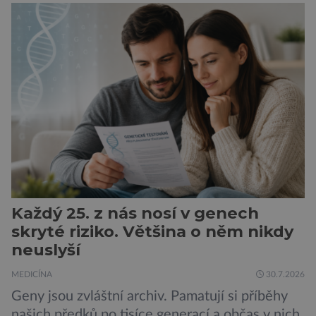
obtíže byly dlouhou dobu připisovány
nedostatku spánku a stresu při péči o
novorozence. Nyní se však ukazuje, že za tím
stojí změny v mozku vyvolané těhotenstvím!
Poporodní mozková mlha, v angličtině […]
Každý 25. z nás nosí v genech
skryté riziko. Většina o něm nikdy
neuslyší
MEDICÍNA
30.7.2026
Geny jsou zvláštní archiv. Pamatují si příběhy
našich předků po tisíce generací a občas v nich