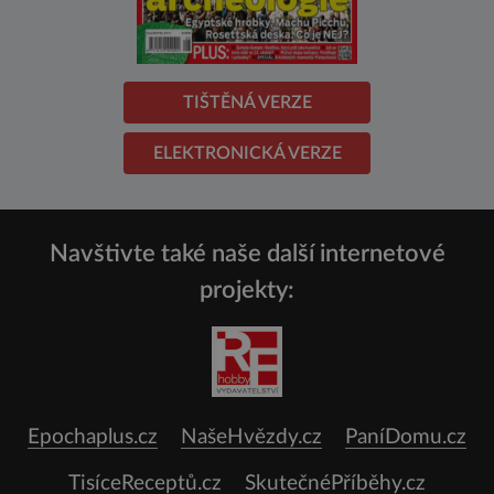
TIŠTĚNÁ VERZE
ELEKTRONICKÁ VERZE
Navštivte také naše další internetové
projekty:
Epochaplus.cz
NašeHvězdy.cz
PaníDomu.cz
TisíceReceptů.cz
SkutečnéPříběhy.cz