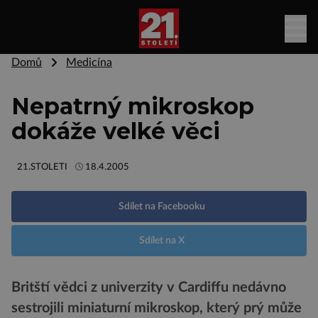
Domů
Medicína
Nepatrný mikroskop
dokáže velké věci
21.STOLETI
18.4.2005
Sdílet na Facebooku
Sdílet na X
Britští vědci z univerzity v Cardiffu nedávno
sestrojili miniaturní mikroskop, který prý může