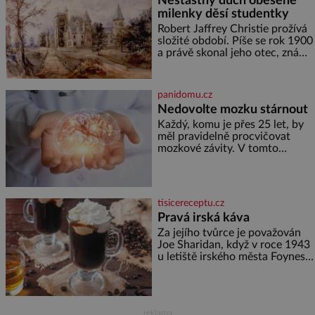
Nešťastný duch oběšené
raději jen skrápí svěcenou
milenky děsí studentky
vodou. Za několik dní divné
burácení skutečně ustane. Když
Robert Jaffrey Christie prožívá
o mnoho let později hrobku
složité období. Píše se rok 1900
a právě skonal jeho otec, známý
továrník William Mellis Christie
(1829–1900). Smutná událost je
ale doprovázena ohromným
panidomu.cz
dědictvím
Nedovolte mozku stárnout
Každý, komu je přes 25 let, by
měl pravidelně procvičovat
mozkové závity. V tomto
období se totiž začíná
zhoršovat paměť. Možná máte
problém vzpomenout si na
jméno kolegy z práce. Nebo
tisicereceptu.cz
marně v paměti lovíte název
Pravá irská káva
knížky, kterou jste nedávno
přečetli. Je to opravdu tak, s
Za jejího tvůrce je považován
věkem jako kdyby se paměť
Joe Sharidan, když v roce 1943
rozhodla stávkovat. Cvičte
u letiště irského města Foynes
obsluhoval Američany, kteří
kvůli špatnému počasí nemohli
pokračovat v cestě. Povzbudil
je tehdy kávou,
reklama