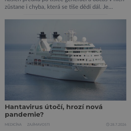
zůstane i chyba, která se tiše dědí dál. Je
nenápadná. Nepůsobí bolest ani únavu. Člověk
o ní nemusí vědět celý život. Přesto může
jednou rozhodnout o zdraví jeho dítěte. Právě
to je případ řady dědičných onemocnění,
například cystické fibrózy, […]
Hantavirus útočí, hrozí nová
pandemie?
MEDICÍNA
ZAJÍMAVOSTI
28.7.2026