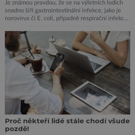
Je známou pravdou, že se na výletních lodích
snadno šíří gastrointestinální infekce, jako je
norovirus či E. coli, případně respirační infekce,
jak tomu bylo na počátku pandemie covidu.
Ovšem slyšet o prvním ohnisku hantaviru na
výletní lodi bylo znepokojivé i pro odborníky.
Zdá se, že nebezpečí bylo prozatím zažehnáno.
Máme se bát nové pandemie? Hantavirus […]
Proč někteří lidé stále chodí všude
pozdě!