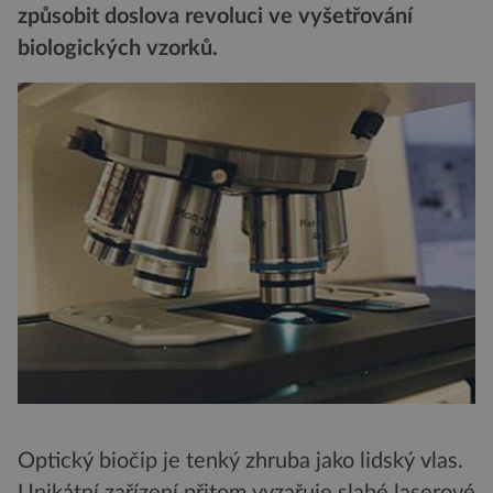
způsobit doslova revoluci ve vyšetřování
biologických vzorků.
Optický biočip je tenký zhruba jako lidský vlas.
Unikátní zařízení přitom vyzařuje slabé laserové