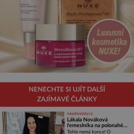
NENECHTE SI UJÍT DALŠÍ
ZAJÍMAVÉ ČLÁNKY
nasehvezdy.cz
Lákala Nováková
řemeslníka na polonahé
tělo!
Tohle nemá konce! O