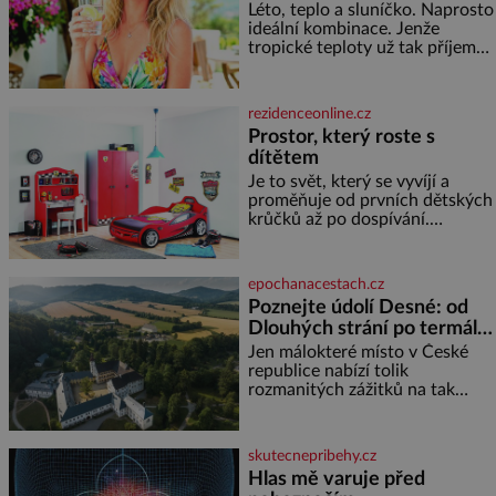
Léto, teplo a sluníčko. Naprosto
ideální kombinace. Jenže
tropické teploty už tak příjemné
nejsou. Víte, jakými potravinami
se můžete rychle ochladit? K
dyž se nám tropy zaryjí pod
rezidenceonline.cz
kůži, hledáme úlevu v bazénu
Prostor, který roste s
nebo pomocí klimatizace. Jenže
dítětem
ne vždycky můžeme být v jejich
blízkosti. Nemusíte však zoufat.
Je to svět, který se vyvíjí a
Pokud budete mít promyšlený
proměňuje od prvních dětských
jídelníček, žadné pařáky si na
krůčků až po dospívání.
vás
Správně navržený pokoj
podporuje bezpečí, kreativitu,
soustředění i odpočinek a
epochanacestach.cz
reaguje na každou etapu života
Poznejte údolí Desné: od
a specifické potřeby dítěte. Pro
Dlouhých strání po termální
nejmenší je klíčová
prameny
jednoduchost, měkkost a
Jen málokteré místo v České
bezpečí, proto by pokoj
republice nabízí tolik
miminka měl působit především
rozmanitých zážitků na tak
klidně a útulně. Předškolní věk
malém území jako údolí řeky
je
Desné v srdci Jeseníků. Během
jediného dne můžete
skutecnepribehy.cz
nahlédnout do útrob jedné z
Hlas mě varuje před
nejvýznamnějších vodních