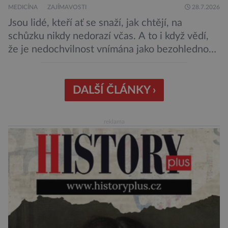
MEDICÍNA
ZAJÍMAVOSTI
28.7.2026
Jsou lidé, kteří ať se snaží, jak chtějí, na
schůzku nikdy nedorazí včas. A to i když vědí,
že je nedochvilnost vnímána jako bezohlednost
či projev nedostatečné úcty k protistraně.
Nejnovější průzkumy ukazují, že za to lidé, kteří
chodí chronicky pozdě, možná úplně nemohou.
DALŠÍ ČLÁNKY ›
Jaké jsou nejčastější příčiny nedochvilnosti? A
dá se s ní bojovat? […]
reklama