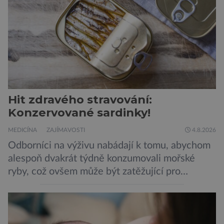
Hit zdravého stravování:
Konzervované sardinky!
MEDICÍNA
ZAJÍMAVOSTI
4.8.2026
Odborníci na výživu nabádají k tomu, abychom
alespoň dvakrát týdně konzumovali mořské
ryby, což ovšem může být zatěžující pro
peněženku. Dobrou zprávou je, že hvězdou
doporučení se nyní staly konzervované
sardinky, které si může dovolit opravdu každý
„Místo toho, aby poskytovaly izolované