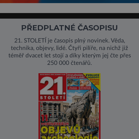
PŘEDPLATNÉ ČASOPISU
21. STOLETÍ je časopis plný novinek. Věda,
technika, objevy, lidé. Čtyři pilíře, na nichž již
téměř dvacet let stojí a díky kterým jej čte přes
250 000 čtenářů.