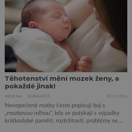
mononutrienty, jsou rybí konzervy kompletní
potravinou,“ říká nutriční specialista Colin
Robertson a zdůrazňuje […]
Těhotenství mění mozek ženy, a
pokaždé jinak!
MEDICÍNA
ZAJÍMAVOSTI
31.7.2026
Novopečené matky často popisují boj s
„mozkovou mlhou“, kdy se potýkají s výpadky
krátkodobé paměti, roztržitostí, problémy se
vyjádřit či neschopností udržet pozornost. Tyto