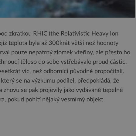
pod zkratkou RHIC (the Relativistic Heavy Ion
jejíž teplota byla až 300krát větší než hodnoty
val pouze nepatrný zlomek vteřiny, ale přesto ho
žhnoucí těleso do sebe vstřebávalo proud částic.
setkrát víc, než odborníci původně propočítali.
 který se na výzkumu podílel, předpokládá, že
 a znovu se pak projevily jako vydávané tepelné
íra, pokud pohltí nějaký vesmírný objekt.