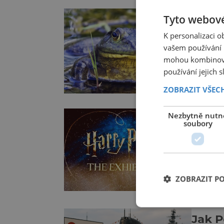
Jejich i
Tyto webové
Žáby 
obsažené
smrte
zachycen
K personalizaci 
vašem používání n
PŘÍRODA
mohou kombinovat
používání jejich 
Saxitoxi
jiných v
ZOBRAZIT VŠEC
konzumov
příznaků
Nezbytně nutn
Harry
až k udu
soubory
zahá
nyní ji 
ZAJÍMAVOS
Pražské
ZOBRAZIT P
kouzelni
přivezla
Bradavic
Jak P
zkusit k