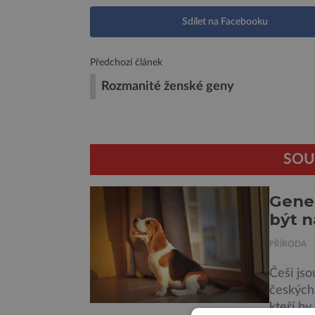
Sdílet na Facebooku
Předchozí článek
Rozmanité ženské geny
SOU
Genet
být n
PŘÍRODA
Češi jso
českých 
kteří by