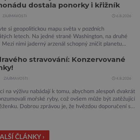
monádu dostala ponorky i křižník
veřmi. Neplecha byla zahájena. Dopis z Bradavic
ále nepřišel, ale […]
ZAJÍMAVOSTI
6.8.2026
te si geopolitickou mapu světa v pozdních
tých letech. Na jedné straně Washington, na druhé
Mezi nimi jaderný arzenál schopný zničit planetu
rát dokola, železná opona a miliony vojáků v
dravého stravování: Konzervované
tní pohotovosti. A pak je tu Donald Kendall, generální
nky!
společnosti PepsiCo, který se v květnu roku 1989 stává
m flotily, jež čítá sedmnáct […]
ZAJÍMAVOSTI
4.8.2026
ci na výživu nabádají k tomu, abychom alespoň dvakrát
onzumovali mořské ryby, což ovšem může být zatěžující
ěženku. Dobrou zprávou je, že hvězdou doporučení se
ly konzervované sardinky, které si může dovolit
 každý „Místo toho, aby poskytovaly izolované
ienty, jsou rybí konzervy kompletní potravinou,“ říká
 specialista Colin Robertson a zdůrazňuje […]
ALŠÍ ČLÁNKY ›