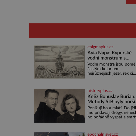
enigmaplus.cz
Ayia Napa: Kyperské
vodní monstrum s
mírumilovnou povaho
Vodní monstra jsou pomě
častým koloritem
nejrůznějších jezer, řek či
ostrovů. Mnozí skeptici to
přikládají hlavně snaze da
místo zviditelnit a přitáhn
historyplus.cz
k němu pozornost záhad
nakloněných turi
Kněz Bohuslav Burian:
Metody StB byly horší
než gestapácké trýzně
Ponižují ho a mlátí. Do jíd
mu přidávají drogy, nenech
ho pořádně vyspat a smrt
vyhrožují i jeho nejbližším.
Burian kruté týrání nevydr
estébákům podepíše všec
epochalnisvet.cz
co po něm chtějí. Svým