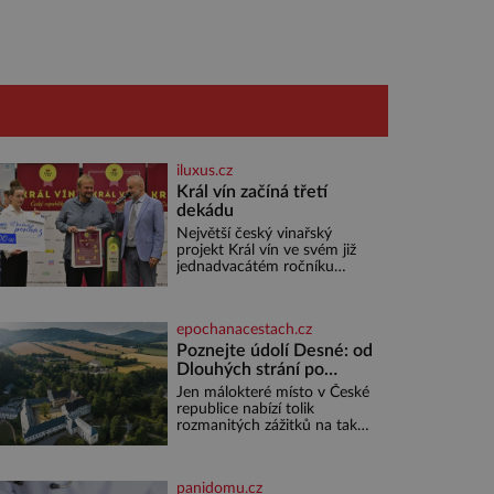
iluxus.cz
Král vín začíná třetí
dekádu
Největší český vinařský
projekt Král vín ve svém již
jednadvacátém ročníku
představil nejlepší domácí
vína. Ta vybírala odborná
porota z celkem 1260 vzorků
epochanacestach.cz
od 157 vinařů. Král vín, který
se – i pře
Poznejte údolí Desné: od
Dlouhých strání po
termální prameny
Jen málokteré místo v České
republice nabízí tolik
rozmanitých zážitků na tak
malém území jako údolí řeky
Desné v srdci Jeseníků.
Během jediného dne můžete
panidomu.cz
nahlédnout do útrob jedné z