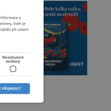
 Informace o
tnery, kteří je
máždili při vašem
Nezařazené
soubory
E PŘIJMOUT