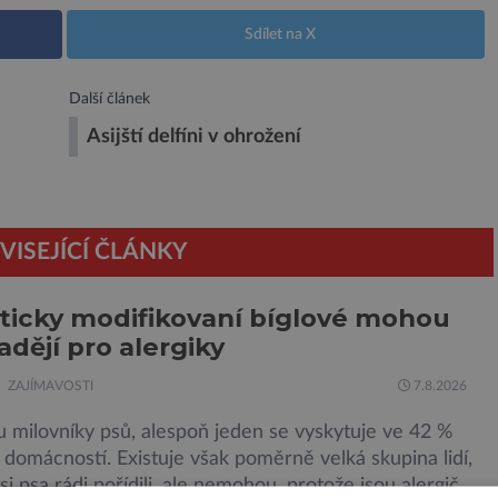
Sdílet na X
Další článek
Asijští delfíni v ohrožení
VISEJÍCÍ ČLÁNKY
icky modifikovaní bíglové mohou
adějí pro alergiky
ZAJÍMAVOSTI
7.8.2026
u milovníky psů, alespoň jeden se vyskytuje ve 42 %
domácností. Existuje však poměrně velká skupina lidí,
 si psa rádi pořídili, ale nemohou, protože jsou alergičtí.