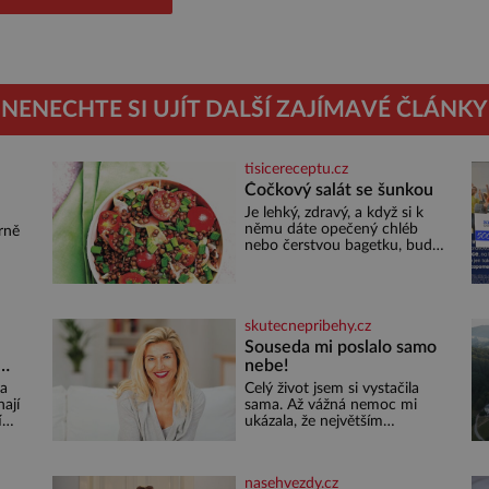
NENECHTE SI UJÍT DALŠÍ ZAJÍMAVÉ ČLÁNKY
tisicereceptu.cz
Čočkový salát se šunkou
Je lehký, zdravý, a když si k
u
němu dáte opečený chléb
rně
nebo čerstvou bagetku, bude
chutnat jedna báseň.
Suroviny 250 g vaší oblíbené
čočky 150 g cherry rajčátek 1
né
velká červená cibule 2 lžíce
out
skutecnepribehy.cz
ám
Souseda mi poslalo samo
nebe!
ní
la
Celý život jsem si vystačila
ají
sama. Až vážná nemoc mi
í
ukázala, že největším
bohatstvím nejsou peníze ani
ží a
vlastní byt, ale člověk, který je
hno,
ochotný podat pomocnou
nasehvezdy.cz
ruku. Vždycky jsem byla spíš