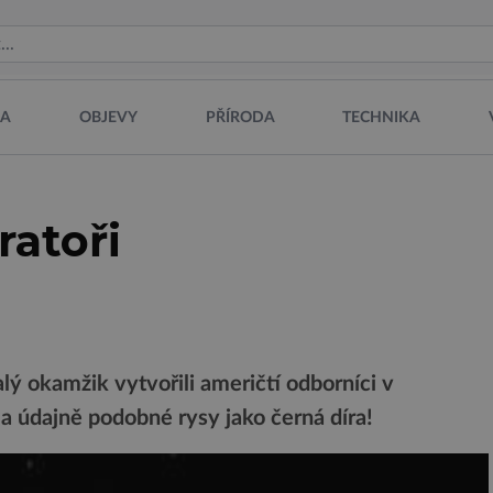
NA
OBJEVY
PŘÍRODA
TECHNIKA
ratoři
ý okamžik vytvořili američtí odborníci v
a údajně podobné rysy jako černá díra!