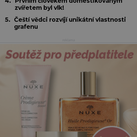
4.
Prvním člověkem domestikovaným
zvířetem byl vlk!
5.
Čeští vědci rozvíjí unikátní vlastnosti
grafenu
reklama