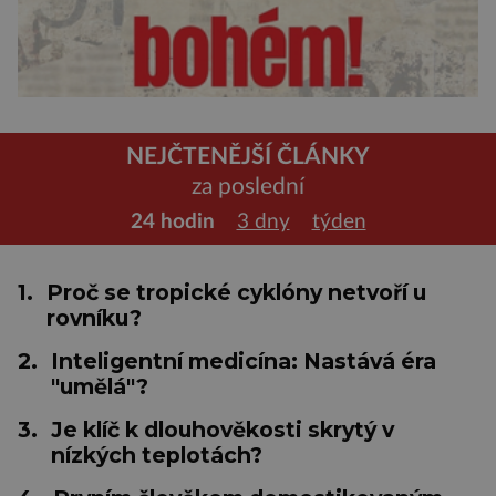
NEJČTENĚJŠÍ ČLÁNKY
za poslední
24 hodin
3 dny
týden
1.
Proč se tropické cyklóny netvoří u
rovníku?
2.
Inteligentní medicína: Nastává éra
"umělá"?
3.
Je klíč k dlouhověkosti skrytý v
nízkých teplotách?