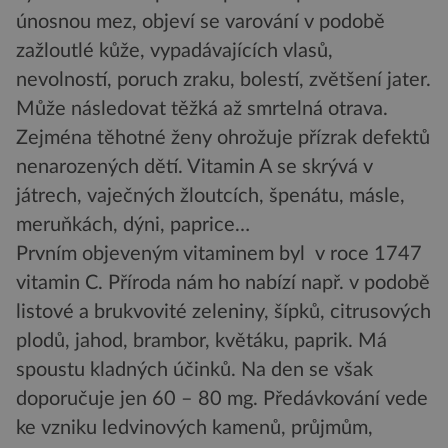
únosnou mez, objeví se varování v podobě
zažloutlé kůže, vypadávajících vlasů,
nevolností, poruch zraku, bolestí, zvětšení jater.
Může následovat těžká až smrtelná otrava.
Zejména těhotné ženy ohrožuje přízrak defektů
nenarozených dětí. Vitamin A se skrývá v
játrech, vaječných žloutcích, špenátu, másle,
meruňkách, dýni, paprice…
Prvním objeveným vitaminem byl v roce 1747
vitamin C. Příroda nám ho nabízí např. v podobě
listové a brukvovité zeleniny, šípků, citrusových
plodů, jahod, brambor, květáku, paprik. Má
spoustu kladných účinků. Na den se však
doporučuje jen 60 – 80 mg. Předávkování vede
ke vzniku ledvinových kamenů, průjmům,