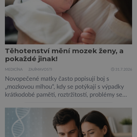
Těhotenství mění mozek ženy, a
pokaždé jinak!
MEDICÍNA
ZAJÍMAVOSTI
31.7.2026
Novopečené matky často popisují boj s
„mozkovou mlhou“, kdy se potýkají s výpadky
krátkodobé paměti, roztržitostí, problémy se
vyjádřit či neschopností udržet pozornost. Tyto
obtíže byly dlouhou dobu připisovány
nedostatku spánku a stresu při péči o
novorozence. Nyní se však ukazuje, že za tím
stojí změny v mozku vyvolané těhotenstvím!