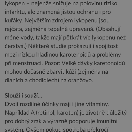
lykopen – nejenže snižuje na polovinu riziko
infarktu, ale znamená jistou ochranu i pro
kuřáky. Největším zdrojem lykopenu jsou
rajčata, zejména tepelně upravená. (Obsahují
méně vody, takže mají pětkrát víc lykopenu než
čerstvá.) Některé studie prokazují i spojitost
mezi nízkou hladinou karotenoidů a problémy
při menstruaci. Pozor: Velké dávky karetonoidů
mohou dočasně zbarvit kůži (zejména na
dlaních a chodidlech) na oranžovo.
Slouží i souží…
Dvojí rozdílné účinky mají i jiné vitaminy.
Například A (retinol, karoten) je životně důležitý
pro dobrý zrak a výrazně podporuje imunitní
systém. Ovšem pokud spotřeba překročí