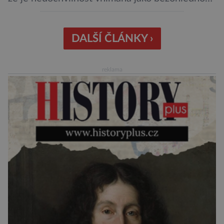
či projev nedostatečné úcty k protistraně.
Nejnovější průzkumy ukazují, že za to lidé, kteří
chodí chronicky pozdě, možná úplně nemohou.
DALŠÍ ČLÁNKY ›
Jaké jsou nejčastější příčiny nedochvilnosti? A
dá se s ní bojovat? […]
reklama