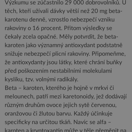
Výzkumu se zúčastnilo 29 000 dobrovolníků. U
těch, kteří užívali dávky větší než 20 mg beta-
karotenu denně, vzrostlo nebezpečí vzniku
rakoviny o 16 procent. Přitom výsledky se
čekaly zcela opačné. Měly potvrdit, že beta-
karoten jako významný antioxydant podstatně
snižuje nebezpečí plicní rakoviny. Připomeňme,
že antioxydanty jsou látky, které chrání buňky
před poškozením nestabilními molekulami
kyslíku, tzv. volnými radikály.
Beta – karoten, kterého je hojně v mrkvi či
melounech, patří mezi karetonoidy, jež dodávají
různým druhům ovoce jejich sytě červenou,
oranžovou či žlutou barvu. Každý účinkuje
specificky na určitou tkáň. Navíc se alfa –
karoten a kryptoxantin může v těle přeměnit na