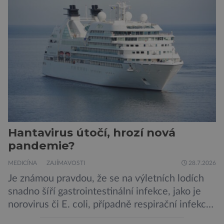
jednou rozhodnout o zdraví jeho dítěte. Právě
to je případ řady dědičných onemocnění,
například cystické fibrózy, […]
Hantavirus útočí, hrozí nová
pandemie?
MEDICÍNA
ZAJÍMAVOSTI
28.7.2026
Je známou pravdou, že se na výletních lodích
snadno šíří gastrointestinální infekce, jako je
norovirus či E. coli, případně respirační infekce,
jak tomu bylo na počátku pandemie covidu.