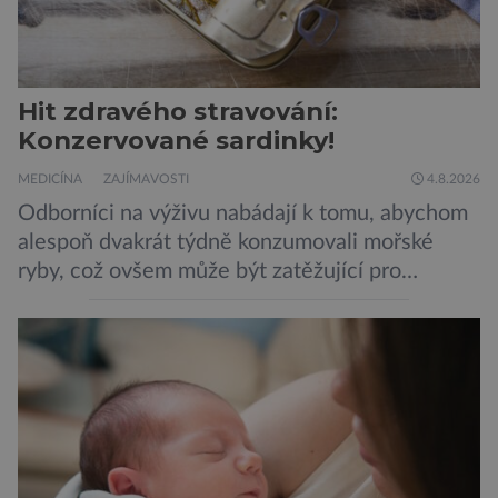
Hit zdravého stravování:
Konzervované sardinky!
MEDICÍNA
ZAJÍMAVOSTI
4.8.2026
Odborníci na výživu nabádají k tomu, abychom
alespoň dvakrát týdně konzumovali mořské
ryby, což ovšem může být zatěžující pro
peněženku. Dobrou zprávou je, že hvězdou
doporučení se nyní staly konzervované
sardinky, které si může dovolit opravdu každý
„Místo toho, aby poskytovaly izolované
mononutrienty, jsou rybí konzervy kompletní
potravinou,“ říká nutriční specialista Colin
Robertson a zdůrazňuje […]