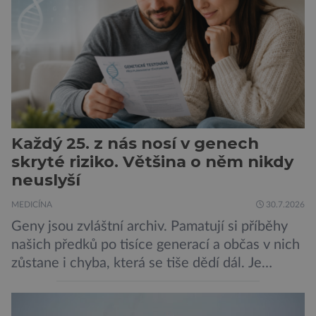
Poporodní mozková mlha, v angličtině […]
Každý 25. z nás nosí v genech
skryté riziko. Většina o něm nikdy
neuslyší
MEDICÍNA
30.7.2026
Geny jsou zvláštní archiv. Pamatují si příběhy
našich předků po tisíce generací a občas v nich
zůstane i chyba, která se tiše dědí dál. Je
nenápadná. Nepůsobí bolest ani únavu. Člověk
o ní nemusí vědět celý život. Přesto může