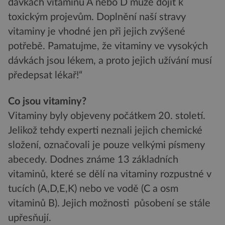
dávkách vitaminů A nebo D může dojít k
toxickým projevům. Doplnění naší stravy
vitaminy je vhodné jen při jejich zvýšené
potřebě. Pamatujme, že vitaminy ve vysokých
dávkách jsou lékem, a proto jejich užívání musí
předepsat lékař!“
Co jsou vitaminy?
Vitaminy byly objeveny počátkem 20. století.
Jelikož tehdy experti neznali jejich chemické
složení, označovali je pouze velkými písmeny
abecedy. Dodnes známe 13 základních
vitaminů, které se dělí na vitaminy rozpustné v
tucích (A,D,E,K) nebo ve vodě (C a osm
vitaminů B). Jejich možnosti působení se stále
upřesňují.