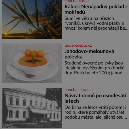
epochaplus.cz
nahlédnout do útrob jedné z
Rákos: Nenápadný poklad z
nejvýznamnějších vodních
mokřadů
elektráren v Evropě, vydat se na
horské hřebeny, projet se na
Šumí ve větru na březích
koloběžce a den zakončit
rybníků, ukrývá vodní ptáky a
poznáváním památek ve
mnozí kolem něj procházejí bez
Velkých Losinách nebo v
povšimnutí. Přesto právě rákos
termálním
pomáhal stavět domy, vyrábět
lodě, zapisovat první texty a
tisicereceptu.cz
inspiroval řadu pověstí. Tato
Jahodovo-melounová
skromná, ale užitečná rostlina
polévka
provází člověka už tisíce let.
Většina lidí vnímá rákos jen jako
Studené ovocné polévky jsou
obyčejnou kulisu letního
ideálním osvěžením pro horké
koupání. Stačí se však podívat
dny. Potřebujete 200 g jahod
600 g žlutého melounu 100 ml
sladkého dezertního vína 50 g
cukru krystal 1 lžíci medu 200 g
epochalnisvet.cz
zakysané sm
Návrat domů po osmdesáti
letech
Do Brna se letos vrátí potomci
rodin, které pomáhaly utvářet
podobu města, ale jejichž osudy
dramaticky přerušila druhá
světová válka. Příběhy rodů