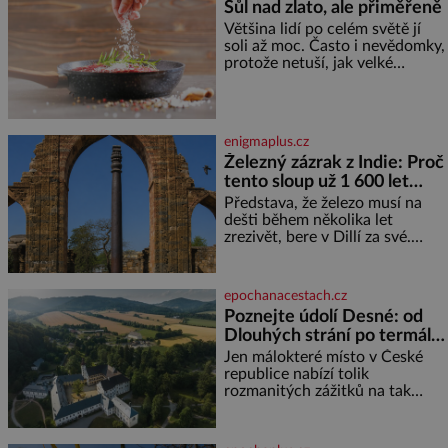
Sůl nad zlato, ale přiměřeně
zkušenosti, se zapřísahá, že
Většina lidí po celém světě jí
pokud odpustíte, znatelně se
soli až moc. Často i nevědomky,
vám uleví. Když se ke mně
protože netuší, jak velké
doneslo, že si manžel pořídil
množství se jí skrývá v
milenku,
průmyslově vyráběných
potravinách, dokonce i těch
sladkých. Sůl je zdravá Ale v
enigmaplus.cz
ani ne třetinovém množství, než
Železný zázrak z Indie: Proč
je pro většinu populace běžné.
tento sloup už 1 600 let
Její základní složky– sodík a
chlór – jsou zásadní pro
nezná rez?
Představa, že železo musí na
správné hospodaření
dešti během několika let
zrezivět, bere v Dillí za své.
Uprostřed komplexu Qutb stojí
více než sedm metrů vysoký
železný sloup, který už přibližně
epochanacestach.cz
1 600 let odolává počasí
Poznejte údolí Desné: od
Dlouhých strání po termální
prameny
Jen málokteré místo v České
republice nabízí tolik
rozmanitých zážitků na tak
malém území jako údolí řeky
Desné v srdci Jeseníků. Během
jediného dne můžete