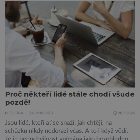
Ovšem slyšet o prvním ohnisku hantaviru na
výletní lodi bylo znepokojivé i pro odborníky.
Zdá se, že nebezpečí bylo prozatím zažehnáno.
Máme se bát nové pandemie? Hantavirus […]
Proč někteří lidé stále chodí všude
pozdě!
MEDICÍNA
ZAJÍMAVOSTI
28.7.2026
Jsou lidé, kteří ať se snaží, jak chtějí, na
schůzku nikdy nedorazí včas. A to i když vědí,
že je nedochvilnost vnímána jako bezohlednost