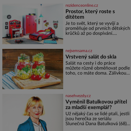
Placzek, Löw-Beer, Fuhrmann,
rezidenceonline.cz
Kohn a Stiassni se stanou
Prostor, který roste s
jednou z hlavních
dítětem
dramaturgických linií festivalu
židovské kultury ŠTETL FEST
Je to svět, který se vyvíjí a
2026. Některé návraty nejsou
proměňuje od prvních dětských
jednoduché. Místa, která si
krůčků až po dospívání.
člověk pamatuje z rodinných
Správně navržený pokoj
vyprávění, už dávno
podporuje bezpečí, kreativitu,
soustředění i odpočinek a
nejsemsama.cz
reaguje na každou etapu života
Vrstvený salát do skla
a specifické potřeby dítěte. Pro
Salát na cesty i do práce
nejmenší je klíčová
můžete různě obměňovat podle
jednoduchost, měkkost a
toho, co máte doma. Zálivkou
bezpečí, proto by pokoj
ho zalijte až těsně před
miminka měl působit především
podáváním, aby zeleninu
klidně a útulně. Předškolní věk
nerozmočila. Na 2 porce
je
potřebujete: ✿ 1/4 ledového
nasehvezdy.cz
nebo jiného salátu (římský salát,
Vyměnil Batulkovou přítel
polníček…) ✿ 1 malá konzerva
za mladší exemplář?
kukuřice ✿ ½ okurky ✿ 2
rajčata Zálivka: ✿ 4 lžíce
Už nějaký čas se lidé ptali, jestli
olivového oleje ✿ 1 lžíci
jsou herečka ze seriálu
citronové šťávy ✿ ½ stroužku
Slunečná Dana Batulková (68) a
její partner, režisér Ondřej Zajíc