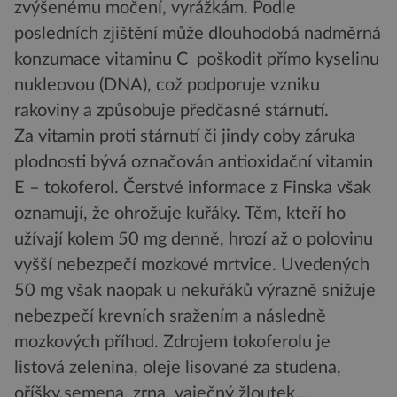
zvýšenému močení, vyrážkám. Podle
posledních zjištění může dlouhodobá nadměrná
konzumace vitaminu C poškodit přímo kyselinu
nukleovou (DNA), což podporuje vzniku
rakoviny a způsobuje předčasné stárnutí.
Za vitamin proti stárnutí či jindy coby záruka
plodnosti bývá označován antioxidační vitamin
E – tokoferol. Čerstvé informace z Finska však
oznamují, že ohrožuje kuřáky. Těm, kteří ho
užívají kolem 50 mg denně, hrozí až o polovinu
vyšší nebezpečí mozkové mrtvice. Uvedených
50 mg však naopak u nekuřáků výrazně snižuje
nebezpečí krevních sražením a následně
mozkových příhod. Zdrojem tokoferolu je
listová zelenina, oleje lisované za studena,
oříšky,semena, zrna, vaječný žloutek…