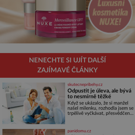
NENECHTE SI UJÍT DALŠÍ
ZAJÍMAVÉ ČLÁNKY
skutecnepribehy.cz
Odpustit je úleva, ale bývá
to nesmírně těžké
Když se ukázalo, že si manžel
našel milenku, rozhodla jsem se
trpělivě vyčkávat, přesvědčena,
že se dříve či později vrátí k
rodině. Možná je to jedna z
nejtěžších věcí na světě. Ale
panidomu.cz
každý, kdo s tím má nějaké