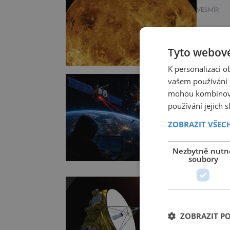
VESMÍR
Dnes je 
dokonce 
Tyto webové
panují t
K personalizaci 
devadesá
vašem používání n
oblaků s
Odbor
mohou kombinovat
prostřed
pohá
používání jejich 
TECHNIKA
ZOBRAZIT VŠEC
Způsob,
dne na d
Nezbytně nutn
soubory
většina 
obrázků
Sonda
upozorň
hrani
odborní
systémy
ZOBRAZIT P
VESMÍR