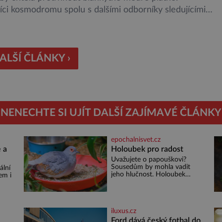
ci kosmodromu spolu s dalšími odborníky sledujícími
malu ani nedýchají. Vyjde všechno podle plánu, nebo se
kazí? Ariane 6 – tak se nazývá systém nosných raket
 kosmické agentury (ESA), který má sloužit pro účely
jších vesmírných misí, […]
ALŠÍ ČLÁNKY ›
NENECHTE SI UJÍT DALŠÍ ZAJÍMAVÉ ČLÁNKY
epochalnisvet.cz
 a
Holoubek pro radost
Uvažujete o papouškovi?
Sousedům by mohla vadit
ální
jeho hlučnost. Holoubek
em i
diamantový komunikuje
téměř neslyšitelným pípáním,
ž se
je roztomilý a hodí se i pro
o 4
chovatele začátečníky. Jedná
iluxus.cz
se o nenáročného klidného
ptáčka, který většinu dne jen
Ford dává český fotbal do