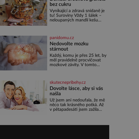
pečlivého šlechtění se z ní
bez cukru
stává zelenina, bez které si
Vynikající a zdravá snídaně je
českou zahradu ani
tu! Suroviny Vždy 1 šálek –
nedokážeme představit. Její
neloupaných mandlí kešu
příběh je
ořechů vlašských ořechů
slunečnicových semínek
semínek dýně rozinek 3 šálky
panidomu.cz
ovesných vloček 1 lžíce mlet
Nedovolte mozku
stárnout
Každý, komu je přes 25 let, by
měl pravidelně procvičovat
mozkové závity. V tomto
období se totiž začíná
zhoršovat paměť. Možná
máte problém vzpomenout si
skutecnepribehy.cz
na jméno kolegy z práce.
Nebo marně v paměti lovíte
Dovolte lásce, aby si vás
název knížky, kterou jste
našla
nedávno přečetli. Je to
Už jsem ani nedoufala, že mě
opravdu tak, s věkem jako
něco tak krásného potká. Až
kdyby se paměť rozhodla
v pětapadesáti jsem zažila
stávkovat. Cvičte
lásku na první pohled. Poprvé
jsem se vdávala, když mi bylo
dvacet. Oba jsme byli mladí a
byl to tak říkajíc sňatek z
rozumu. Rodiče nás dali
dohromady, Toník byl dobře