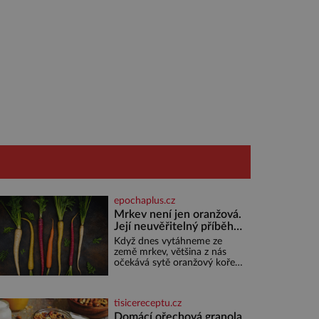
epochaplus.cz
Mrkev není jen oranžová.
Její neuvěřitelný příběh
začíná fialovou barvou
Když dnes vytáhneme ze
země mrkev, většina z nás
očekává sytě oranžový kořen.
Jenže po většinu své historie
je mrkev všechno možné, jen
ne oranžová. Je fialová, žlutá,
tisicereceptu.cz
bílá, někdy dokonce téměř
černá. Až díky stovkám let
Domácí ořechová granola