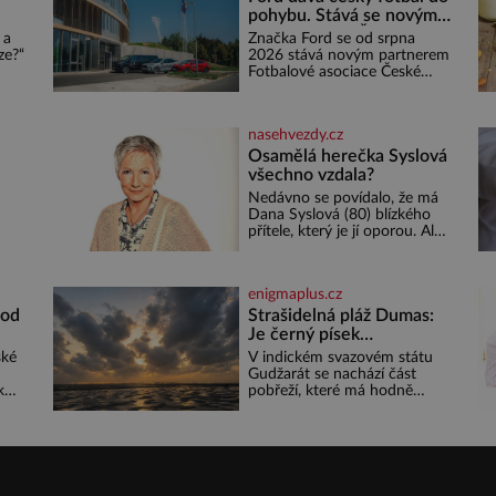
posedává. Hodně času tráví
pohybu. Stává se novým
na zemi, kde sbírá zbytky
:
partnerem FAČR
 a
Značka Ford se od srpna
semínek Jeho domovinou je
ze?“
2026 stává novým partnerem
prakticky celá Austrálie s
em
Fotbalové asociace České
výjimkou pobřežní oblasti.
ě do
republiky. V rámci tříleté
e,
spolupráce zajistí mobilitu
emá,
asociace, reprezentačních
nasehvezdy.cz
týmů i českého fotbalu v
regionech. Partner
Osamělá herečka Syslová
o
všechno vzdala?
Nedávno se povídalo, že má
u
Dana Syslová (80) blízkého
i
přítele, který je jí oporou. Ale
ený
je to ještě vůbec pravda? V
posledních dnech čím dál
častěji mluví o svém
enigmaplus.cz
odchodu. Dohnala ji snad
samota? Půs
 od
Strašidelná pláž Dumas:
 Pro
Je černý písek
podhoubím, ze kterého
ské
V indickém svazovém státu
roste zlo?
Gudžarát se nachází část
k
pobřeží, které má hodně
eky
temnou pověst. Jistě k tomu
přispívá i černý písek této
ete
pláže. Proč má pláž takové
é z
netypické zbarvení? Nakolik
jsou pravd
 se