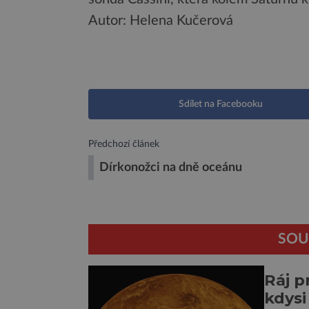
Autor: Helena Kučerová
Sdílet na Facebooku
Předchozí článek
Dírkonožci na dně oceánu
SOU
Ráj p
kdysi