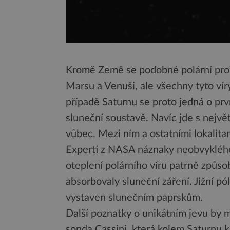
Kromě Země se podobné polární proud
Marsu a Venuši, ale všechny tyto víry
případě Saturnu se proto jedná o první
sluneční soustavě. Navíc jde s nejvě
vůbec. Mezi ním a ostatními lokalitam
Experti z NASA náznaky neobvyklého j
oteplení polárního víru patrně způso
absorbovaly sluneční záření. Jižní pó
vystaven slunečním paprskům.
Další poznatky o unikátním jevu by
sonda Cassini, která kolem Saturnu k