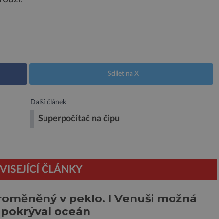
Sdílet na X
Další článek
Superpočítač na čipu
VISEJÍCÍ ČLÁNKY
roměněný v peklo. I Venuši možná
 pokrýval oceán