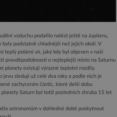
ění vzduchu podařilo nalézt ještě na Jupiteru,
 byly podstatně chladnější než jejich okolí. V
 teplý polární vír, jaký kdy byl objeven v naší
tší pravděpodobností o nejteplejší místo na Saturnu
i planety existují výrazné teplotní rozdíly.
evu sledují už celé dva roky a podle nich je
bené zachycením částic, které delší dobu
l planety Saturn byl totiž posledních zhruba 15 let
 měla astronomům v dohledné době poskytnout
rouží.