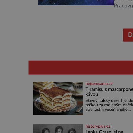
Pracovní
start po
něco po
Evropské
nejrůzně
D
nejsemsama.cz
Tiramisu s mascarpone
kávou
Slavný italský dezert je ide
tečkou za rodinným oběd
slavnostní večeří a jeho
příprava je jednodušší, ne
může zdát. Ingredience pr
osoby: 250 g mascarpone 3
historyplus.cz
vejce 80 g cukru 200 g
cukrářských piškotů 250 ml
Lapka Grasel si na