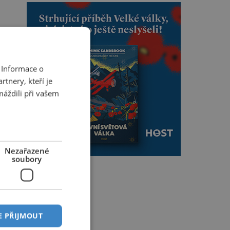
 Informace o
tnery, kteří je
máždili při vašem
Nezařazené
soubory
E PŘIJMOUT