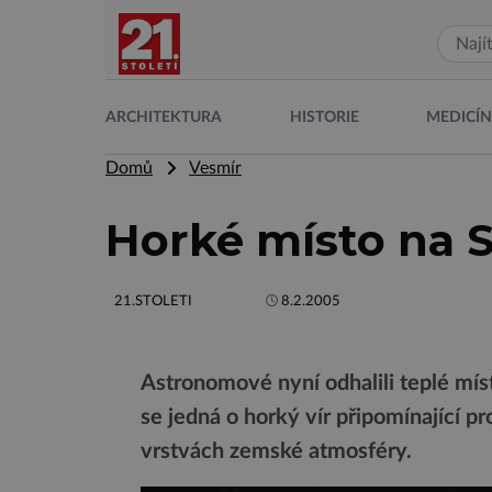
ARCHITEKTURA
HISTORIE
MEDICÍ
Domů
Vesmír
Horké místo na 
21.STOLETI
8.2.2005
Astronomové nyní odhalili teplé míst
se jedná o horký vír připomínající p
vrstvách zemské atmosféry.