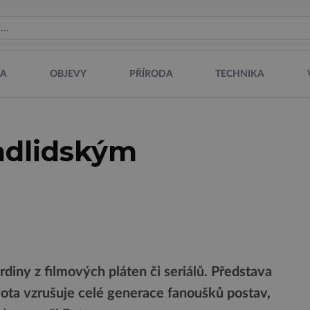
NA
OBJEVY
PŘÍRODA
TECHNIKA
adlidským
iny z filmových pláten či seriálů. Představa
ota vzrušuje celé generace fanoušků postav,