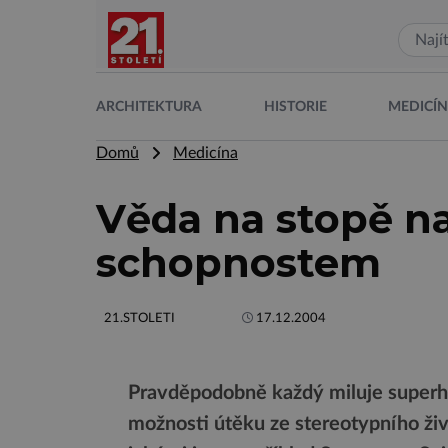
ARCHITEKTURA
HISTORIE
MEDICÍ
Domů
Medicína
Věda na stopě n
schopnostem
21.STOLETI
17.12.2004
Pravděpodobně každý miluje superhrd
možnosti útěku ze stereotypního živ