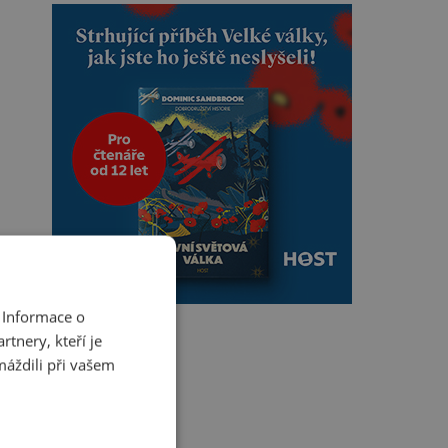
 Informace o
tnery, kteří je
máždili při vašem