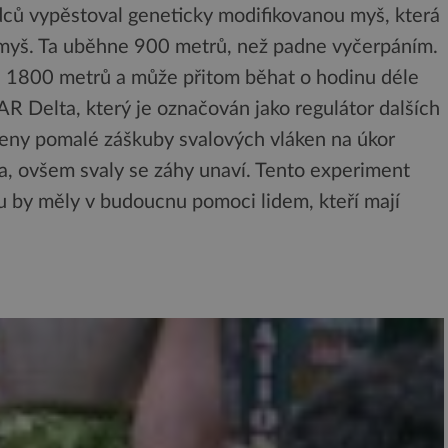
dců vypěstoval geneticky modifikovanou myš, která
myš. Ta uběhne 900 metrů, než padne vyčerpáním.
 1800 metrů a může přitom běhat o hodinu déle
AR Delta, který je označován jako regulátor dalších
íleny pomalé záškuby svalových vláken na úkor
íla, ovšem svaly se záhy unaví. Tento experiment
 by měly v budoucnu pomoci lidem, kteří mají