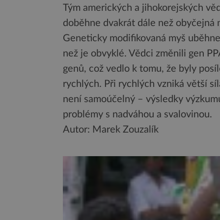
Tým amerických a jihokorejských vě
doběhne dvakrát dále než obyčejná 
Geneticky modifikovaná myš uběhne
než je obvyklé. Vědci změnili gen PP
genů, což vedlo k tomu, že byly pos
rychlých. Při rychlých vzniká větší s
není samoúčelný – výsledky výzkumu
problémy s nadváhou a svalovinou.
Autor: Marek Zouzalík