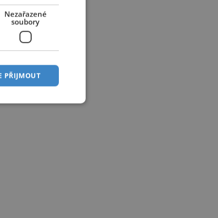
Nezařazené
soubory
E PŘIJMOUT