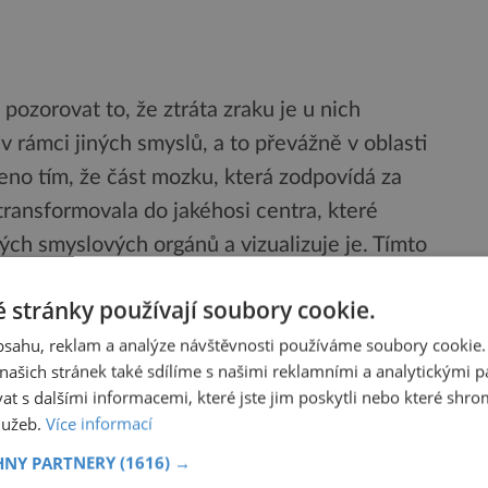
pozorovat to, že ztráta zraku je u nich
rámci jiných smyslů, a to převážně v oblasti
no tím, že část mozku, která zodpovídá za
ransformovala do jakéhosi centra, které
ných smyslových orgánů a vizualizuje je. Tímto
věřitelnou prostorovou představivost takto
 stránky používají soubory cookie.
do určité míry popsat místnost kde se nachází,
obsahu, reklam a analýze návštěvnosti používáme soubory cookie.
ašich stránek také sdílíme s našimi reklamními a analytickými par
 s dalšími informacemi, které jste jim poskytli nebo které shro
služeb.
Více informací
kteří ke svým schopnostem přišli obvykle tak, že
HNY PARTNERY
(1616) →
ky pozměněným hmyzem, nebo zasaženi