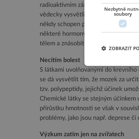
radioaktivním zářením, jsou v běžné
Nezbytně nutn
soubory
vědecky vysvětlitelné. Pokud je člo
někdy schopen podat až nadlidské výk
některé hormony, jako je např. adren
tělem a znásobit tak hladinu kyslíku 
ZOBRAZIT P
Necítím bolest
S látkami uvolňovanými do krevního o
se dá vysvětlit tím, že mozek za urč
tzv. polypeptidy, jejichž účinek umo
Chemické látky se stejným účinkem u
přírůstku hmotnosti se však v souvisl
problémy, jako jsou např. deprese či 
Výzkum zatím jen na zvířatech