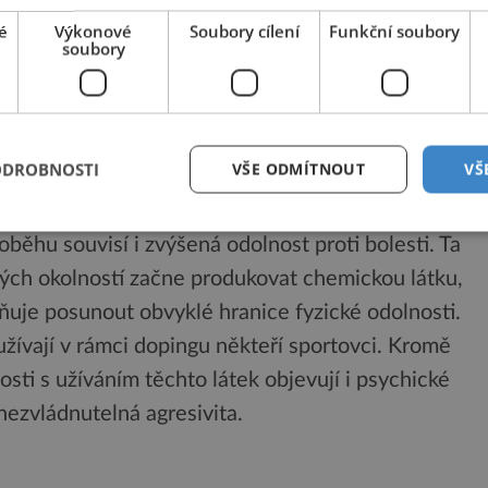
m životě neobvyklé fyzické výkony relativně dobře
é
Výkonové
Soubory cílení
Funkční soubory
soubory
věk pod velkým fyzickým či psychickým tlakem, je
ony. Je to způsobeno tím, že se do těla uvolňují
alin a testosteron, které mohou zvýšit průtok krve
a živin pro svalové tkáně.
ODROBNOSTI
VŠE ODMÍTNOUT
VŠ
běhu souvisí i zvýšená odolnost proti bolesti. Ta
itých okolností začne produkovat chemickou látku,
žňuje posunout obvyklé hranice fyzické odolnosti.
žívají v rámci dopingu někteří sportovci. Kromě
osti s užíváním těchto látek objevují i psychické
nezvládnutelná agresivita.