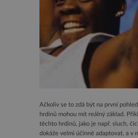
Ačkoliv se to zdá být na první pohl
hrdinů mohou mít reálný základ. Př
těchto hrdinů, jako je např. sluch, či
dokáže velmi účinně adaptovat, a v n