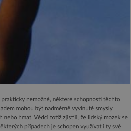
ed prakticky nemožné, některé schopnosti těchto
íkladem mohou být nadměrně vyvinuté smysly
ch nebo hmat. Vědci totiž zjistili, že lidský mozek se
ěkterých případech je schopen využívat i ty své